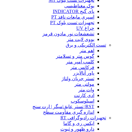
تجهیزات تست بلوک MT
یوک مغناطیسی
پای گیج INDICATOR
اسپری مایعات نافذ PT
تجهیزات تست بلوک PT
چراغ UV
تشعشعات نور مادون قرمز
یووی لایت متر
تست الکتریکی و برق
اهم متر
گوس متر و تسلامتر
کلمپ آمپر متر
فرکانس متر
پاور آنالایزر
تستر جریان ولتاژ
مولتی متر
وات متر
ادی کارنت
اسیلوسکوپ
RST| تستر عایق|میگر | ارت سنج
اندازه گیری مقاومت سطح
تجهیزات رادیوگرافی RT
ایکس ری و گاما
دارو ظهور و ثبوت