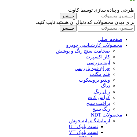
طرحی و پیاده سازی توسط کاوت
جستجو
برای دیدن محصولات که دنبال آن هستید تایپ کنید.
جستجو
صفحه اصلی
محصولات کارشناسی خودرو
ضخامت سنج رنگ و پوشش
کار اکسپرت
آینه بازرسی
چراغ قوه بازرسی
قلم مگنت
ویدیو بروسکوپ
دیاگ
رال رنگ
کراس کات
براقیت سنج
رنگ سنج
محصولات NDT
آزمایشگاه پایه جوش
تست بلوک UT
تست بلوک VT