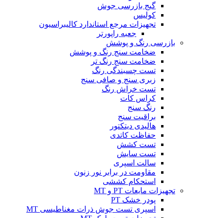
گیج بازرسی جوش
کولیس
تجهیزات مرجع استاندارد کالیبراسیون
جعبه راپورتر
بازرسی رنگ و پوشش
ضخامت سنج رنگ و پوشش
ضخامت سنج رنگ تر
تست چسبندگی رنگ
زبری سنج و صافی سنج
تست خراش رنگ
کراس کات
رنگ سنج
براقیت سنج
هالیدی دیتکتور
حفاظت کاتدی
تست کشش
تست سایش
سالت اسپری
مقاومت در برابر نور زنون
استحکام کششی
تجهیزات مایعات PT و MT
پودر خشک PT
اسپری تست جوش ذرات مغناطیسی MT