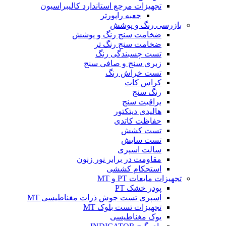
تجهیزات مرجع استاندارد کالیبراسیون
جعبه راپورتر
بازرسی رنگ و پوشش
ضخامت سنج رنگ و پوشش
ضخامت سنج رنگ تر
تست چسبندگی رنگ
زبری سنج و صافی سنج
تست خراش رنگ
کراس کات
رنگ سنج
براقیت سنج
هالیدی دیتکتور
حفاظت کاتدی
تست کشش
تست سایش
سالت اسپری
مقاومت در برابر نور زنون
استحکام کششی
تجهیزات مایعات PT و MT
پودر خشک PT
اسپری تست جوش ذرات مغناطیسی MT
تجهیزات تست بلوک MT
یوک مغناطیسی