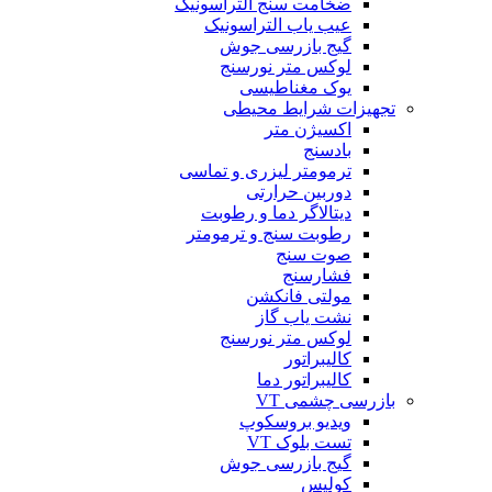
ضخامت سنج التراسونیک
عیب یاب التراسونیک
گیج بازرسی جوش
لوکس متر نورسنج
یوک مغناطیسی
تجهیزات شرایط محیطی
اکسیژن متر
بادسنج
ترمومتر لیزری و تماسی
دوربین حرارتی
دیتالاگر دما و رطوبت
رطوبت سنج و ترمومتر
صوت سنج
فشارسنج
مولتی فانکشن
نشت یاب گاز
لوکس متر نورسنج
کالیبراتور
کالیبراتور دما
بازرسی چشمی VT
ویدیو بروسکوپ
تست بلوک VT
گیج بازرسی جوش
کولیس