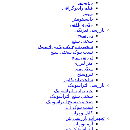
رادیومتر
فیلم رادیوگرافی
ویوور
دانسیتومتر
وکیوم باکس
بازرسی فیزیکی
دورسنج
سختی سنج
سختی سنج لاستیک و پلاستیک
تست بلوک سختی سنج
لرزش سنج
متر لیزری
میکرومتر
نیروسنج
ساعت اندیکاتور
بازرسی التراسونیک
عیب یاب التراسونیک
سختی سنج التراسونیک
ضخامت سنج التراسونیک
تست بلوک UT
کابل و پراب
تجهیزات بازرسی بتن
آرماتوریاب
التراسونیک بتن