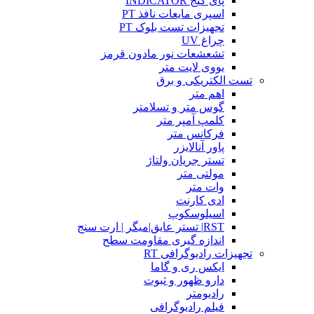
پای گیج INDICATOR
اسپری مایعات نافذ PT
تجهیزات تست بلوک PT
چراغ UV
تشعشعات نور مادون قرمز
یووی لایت متر
تست الکتریکی و برق
اهم متر
گوس متر و تسلامتر
کلمپ آمپر متر
فرکانس متر
پاور آنالایزر
تستر جریان ولتاژ
مولتی متر
وات متر
ادی کارنت
اسیلوسکوپ
RST| تستر عایق|میگر | ارت سنج
اندازه گیری مقاومت سطح
تجهیزات رادیوگرافی RT
ایکس ری و گاما
دارو ظهور و ثبوت
رادیومتر
فیلم رادیوگرافی