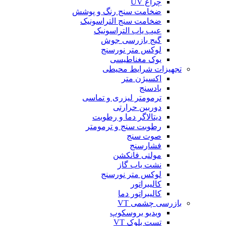
چراغ UV
ضخامت سنج رنگ و پوشش
ضخامت سنج التراسونیک
عیب یاب التراسونیک
گیج بازرسی جوش
لوکس متر نورسنج
یوک مغناطیسی
تجهیزات شرایط محیطی
اکسیژن متر
بادسنج
ترمومتر لیزری و تماسی
دوربین حرارتی
دیتالاگر دما و رطوبت
رطوبت سنج و ترمومتر
صوت سنج
فشارسنج
مولتی فانکشن
نشت یاب گاز
لوکس متر نورسنج
کالیبراتور
کالیبراتور دما
بازرسی چشمی VT
ویدیو بروسکوپ
تست بلوک VT