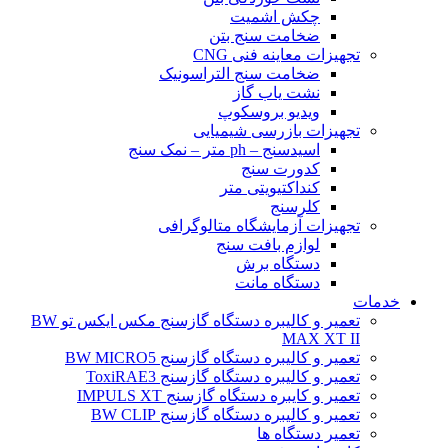
چکش اشمیت
ضخامت سنج بتن
تجهیزات معاینه فنی CNG
ضخامت سنج التراسونیک
نشت یاب گاز
ویدیو بروسکوپ
تجهیزات بازرسی شیمیایی
اسیدسنج – ph متر – نمک سنج
کدورت سنج
کنداکتیویتی متر
کلرسنج
تجهیزات آزمایشگاه متالوگرافی
لوازم بافت سنج
دستگاه برش
دستگاه مانت
خدمات
تعمیر و کالیبره دستگاه گازسنج مکس ایکس تو BW
MAX XT II
تعمیر و کالیبره دستگاه گازسنج BW MICRO5
تعمیر و کالیبره دستگاه گازسنج ToxiRAE3
تعمیر و کایبره دستگاه گازسنج IMPULS XT
تعمیر و کالیبره دستگاه گازسنج BW CLIP
تعمیر دستگاه ها