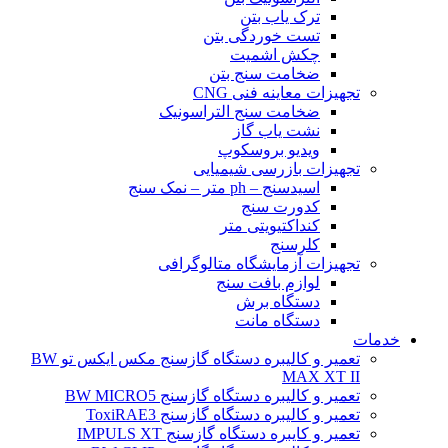
ترک یاب بتن
تست خوردگی بتن
چکش اشمیت
ضخامت سنج بتن
تجهیزات معاینه فنی CNG
ضخامت سنج التراسونیک
نشت یاب گاز
ویدیو بروسکوپ
تجهیزات بازرسی شیمیایی
اسیدسنج – ph متر – نمک سنج
کدورت سنج
کنداکتیویتی متر
کلرسنج
تجهیزات آزمایشگاه متالوگرافی
لوازم بافت سنج
دستگاه برش
دستگاه مانت
خدمات
تعمیر و کالیبره دستگاه گازسنج مکس ایکس تو BW
MAX XT II
تعمیر و کالیبره دستگاه گازسنج BW MICRO5
تعمیر و کالیبره دستگاه گازسنج ToxiRAE3
تعمیر و کایبره دستگاه گازسنج IMPULS XT