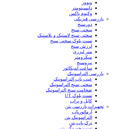
ویوور
دانسیتومتر
وکیوم باکس
بازرسی فیزیکی
دورسنج
سختی سنج
سختی سنج لاستیک و پلاستیک
تست بلوک سختی سنج
لرزش سنج
متر لیزری
میکرومتر
نیروسنج
ساعت اندیکاتور
بازرسی التراسونیک
عیب یاب التراسونیک
سختی سنج التراسونیک
ضخامت سنج التراسونیک
تست بلوک UT
کابل و پراب
تجهیزات بازرسی بتن
آرماتوریاب
التراسونیک بتن
ترک یاب بتن
تست خوردگی بتن