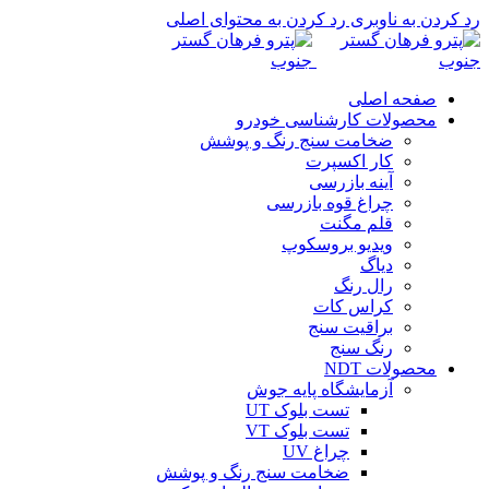
رد کردن به ناوبری
رد کردن به محتوای اصلی
صفحه اصلی
محصولات کارشناسی خودرو
ضخامت سنج رنگ و پوشش
کار اکسپرت
آینه بازرسی
چراغ قوه بازرسی
قلم مگنت
ویدیو بروسکوپ
دیاگ
رال رنگ
کراس کات
براقیت سنج
رنگ سنج
محصولات NDT
آزمایشگاه پایه جوش
تست بلوک UT
تست بلوک VT
چراغ UV
ضخامت سنج رنگ و پوشش