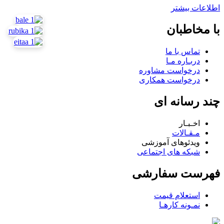
اطلاعات بیشتر
با مخاطبان
تماس با ما
دربـاره مـا
درخواست مشاوره
درخواست همکاری
چند رسانه ای
اخـبـار
مـقـالات
ویدئوهای آموزشی
شبکه های اجتماعی
فهرست سفارشی
استعلام قیمت
نمـونه کارهـا