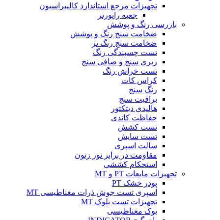
تجهیزات مرجع استاندارد کالیبراسیون
جعبه راپورتر
بازرسی رنگ و پوشش
ضخامت سنج رنگ و پوشش
ضخامت سنج رنگ تر
تست چسبندگی رنگ
زبری سنج و صافی سنج
تست خراش رنگ
کراس کات
رنگ سنج
براقیت سنج
هالیدی دیتکتور
حفاظت کاتدی
تست کشش
تست سایش
سالت اسپری
مقاومت در برابر نور زنون
استحکام کششی
تجهیزات مایعات PT و MT
پودر خشک PT
اسپری تست جوش ذرات مغناطیسی MT
تجهیزات تست بلوک MT
یوک مغناطیسی