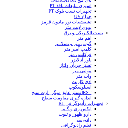
پای گیج INDICATOR
اسپری مایعات نافذ PT
تجهیزات تست بلوک PT
چراغ UV
تشعشعات نور مادون قرمز
یووی لایت متر
تست الکتریکی و برق
اهم متر
گوس متر و تسلامتر
کلمپ آمپر متر
فرکانس متر
پاور آنالایزر
تستر جریان ولتاژ
مولتی متر
وات متر
ادی کارنت
اسیلوسکوپ
RST| تستر عایق|میگر | ارت سنج
اندازه گیری مقاومت سطح
تجهیزات رادیوگرافی RT
ایکس ری و گاما
دارو ظهور و ثبوت
رادیومتر
فیلم رادیوگرافی