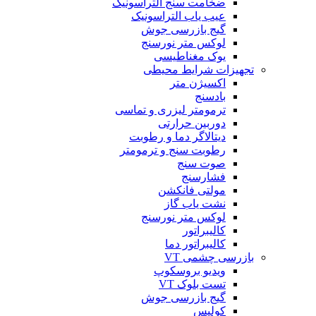
ضخامت سنج التراسونیک
عیب یاب التراسونیک
گیج بازرسی جوش
لوکس متر نورسنج
یوک مغناطیسی
تجهیزات شرایط محیطی
اکسیژن متر
بادسنج
ترمومتر لیزری و تماسی
دوربین حرارتی
دیتالاگر دما و رطوبت
رطوبت سنج و ترمومتر
صوت سنج
فشارسنج
مولتی فانکشن
نشت یاب گاز
لوکس متر نورسنج
کالیبراتور
کالیبراتور دما
بازرسی چشمی VT
ویدیو بروسکوپ
تست بلوک VT
گیج بازرسی جوش
کولیس