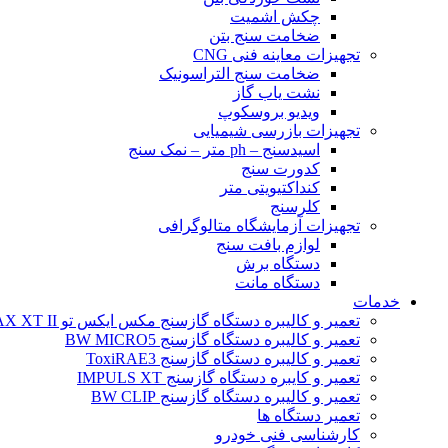
چکش اشمیت
ضخامت سنج بتن
تجهیزات معاینه فنی CNG
ضخامت سنج التراسونیک
نشت یاب گاز
ویدیو بروسکوپ
تجهیزات بازرسی شیمیایی
اسیدسنج – ph متر – نمک سنج
کدورت سنج
کنداکتیویتی متر
کلرسنج
تجهیزات آزمایشگاه متالوگرافی
لوازم بافت سنج
دستگاه برش
دستگاه مانت
خدمات
تعمیر و کالیبره دستگاه گازسنج مکس ایکس تو BW MAX XT II
تعمیر و کالیبره دستگاه گازسنج BW MICRO5
تعمیر و کالیبره دستگاه گازسنج ToxiRAE3
تعمیر و کایبره دستگاه گازسنج IMPULS XT
تعمیر و کالیبره دستگاه گازسنج BW CLIP
تعمیر دستگاه ها
کارشناسی فنی خودرو