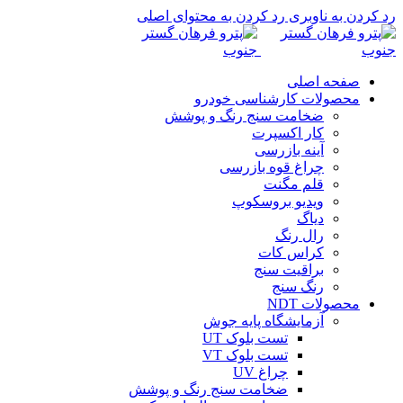
رد کردن به ناوبری
رد کردن به محتوای اصلی
صفحه اصلی
محصولات کارشناسی خودرو
ضخامت سنج رنگ و پوشش
کار اکسپرت
آینه بازرسی
چراغ قوه بازرسی
قلم مگنت
ویدیو بروسکوپ
دیاگ
رال رنگ
کراس کات
براقیت سنج
رنگ سنج
محصولات NDT
آزمایشگاه پایه جوش
تست بلوک UT
تست بلوک VT
چراغ UV
ضخامت سنج رنگ و پوشش