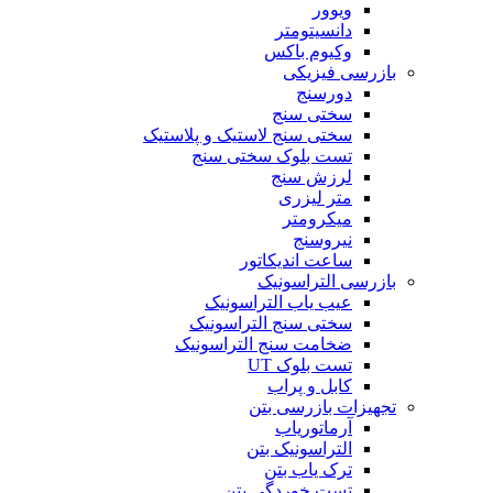
ویوور
دانسیتومتر
وکیوم باکس
بازرسی فیزیکی
دورسنج
سختی سنج
سختی سنج لاستیک و پلاستیک
تست بلوک سختی سنج
لرزش سنج
متر لیزری
میکرومتر
نیروسنج
ساعت اندیکاتور
بازرسی التراسونیک
عیب یاب التراسونیک
سختی سنج التراسونیک
ضخامت سنج التراسونیک
تست بلوک UT
کابل و پراب
تجهیزات بازرسی بتن
آرماتوریاب
التراسونیک بتن
ترک یاب بتن
تست خوردگی بتن