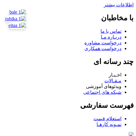
اطلاعات بیشتر
با مخاطبان
تماس با ما
دربـاره مـا
درخواست مشاوره
درخواست همکاری
چند رسانه ای
اخـبـار
مـقـالات
ویدئوهای آموزشی
شبکه های اجتماعی
فهرست سفارشی
استعلام قیمت
نمـونه کارهـا