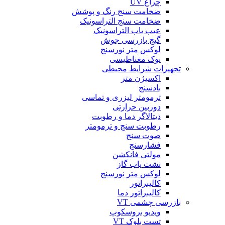
چراغ UV
ضخامت سنج رنگ و پوشش
ضخامت سنج التراسونیک
عیب یاب التراسونیک
گیج بازرسی جوش
لوکس متر نورسنج
یوک مغناطیسی
تجهیزات شرایط محیطی
اکسیژن متر
بادسنج
ترمومتر لیزری و تماسی
دوربین حرارتی
دیتالاگر دما و رطوبت
رطوبت سنج و ترمومتر
صوت سنج
فشارسنج
مولتی فانکشن
نشت یاب گاز
لوکس متر نورسنج
کالیبراتور
کالیبراتور دما
بازرسی چشمی VT
ویدیو بروسکوپ
تست بلوک VT