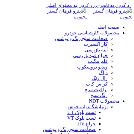
رد کردن به ناوبری
رد کردن به محتوای اصلی
صفحه اصلی
محصولات کارشناسی خودرو
ضخامت سنج رنگ و پوشش
کار اکسپرت
آینه بازرسی
چراغ قوه بازرسی
قلم مگنت
ویدیو بروسکوپ
دیاگ
رال رنگ
کراس کات
براقیت سنج
رنگ سنج
محصولات NDT
آزمایشگاه پایه جوش
تست بلوک UT
تست بلوک VT
چراغ UV
ضخامت سنج رنگ و پوشش