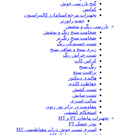
گیج بازرسی جوش
کولیس
تجهیزات مرجع استاندارد کالیبراسیون
جعبه راپورتر
بازرسی رنگ و پوشش
ضخامت سنج رنگ و پوشش
ضخامت سنج رنگ تر
تست چسبندگی رنگ
زبری سنج و صافی سنج
تست خراش رنگ
کراس کات
رنگ سنج
براقیت سنج
هالیدی دیتکتور
حفاظت کاتدی
تست کشش
تست سایش
سالت اسپری
مقاومت در برابر نور زنون
استحکام کششی
تجهیزات مایعات PT و MT
پودر خشک PT
اسپری تست جوش ذرات مغناطیسی MT