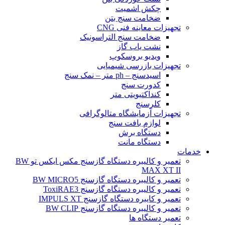
چکش اشمیت
ضخامت سنج بتن
تجهیزات معاینه فنی CNG
ضخامت سنج التراسونیک
نشت یاب گاز
ویدیو بروسکوپ
تجهیزات بازرسی شیمیایی
اسیدسنج – ph متر – نمک سنج
کدورت سنج
کنداکتیویتی متر
کلرسنج
تجهیزات آزمایشگاه متالوگرافی
لوازم بافت سنج
دستگاه برش
دستگاه مانت
خدمات
تعمیر و کالیبره دستگاه گازسنج مکس ایکس تو BW
MAX XT II
تعمیر و کالیبره دستگاه گازسنج BW MICRO5
تعمیر و کالیبره دستگاه گازسنج ToxiRAE3
تعمیر و کایبره دستگاه گازسنج IMPULS XT
تعمیر و کالیبره دستگاه گازسنج BW CLIP
تعمیر دستگاه ها