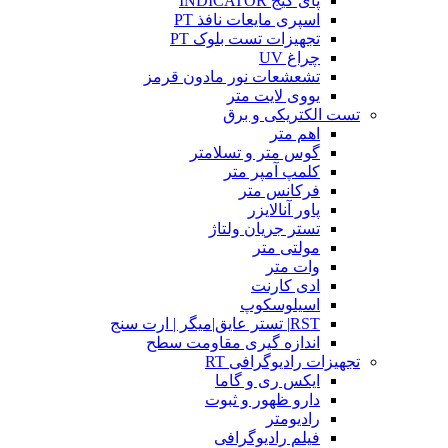
پای گیج INDICATOR
اسپری مایعات نافذ PT
تجهیزات تست بلوک PT
چراغ UV
تشعشعات نور مادون قرمز
یووی لایت متر
تست الکتریکی و برق
اهم متر
گوس متر و تسلامتر
کلمپ آمپر متر
فرکانس متر
پاور آنالایزر
تستر جریان ولتاژ
مولتی متر
وات متر
ادی کارنت
اسیلوسکوپ
RST| تستر عایق|میگر | ارت سنج
اندازه گیری مقاومت سطح
تجهیزات رادیوگرافی RT
ایکس ری و گاما
دارو ظهور و ثبوت
رادیومتر
فیلم رادیوگرافی