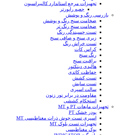
تجهیزات مرجع استاندارد کالیبراسیون
جعبه راپورتر
بازرسی رنگ و پوشش
ضخامت سنج رنگ و پوشش
ضخامت سنج رنگ تر
تست چسبندگی رنگ
زبری سنج و صافی سنج
تست خراش رنگ
کراس کات
رنگ سنج
براقیت سنج
هالیدی دیتکتور
حفاظت کاتدی
تست کشش
تست سایش
سالت اسپری
مقاومت در برابر نور زنون
استحکام کششی
تجهیزات مایعات PT و MT
پودر خشک PT
اسپری تست جوش ذرات مغناطیسی MT
تجهیزات تست بلوک MT
یوک مغناطیسی