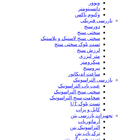
ویوور
دانسیتومتر
وکیوم باکس
بازرسی فیزیکی
دورسنج
سختی سنج
سختی سنج لاستیک و پلاستیک
تست بلوک سختی سنج
لرزش سنج
متر لیزری
میکرومتر
نیروسنج
ساعت اندیکاتور
بازرسی التراسونیک
عیب یاب التراسونیک
سختی سنج التراسونیک
ضخامت سنج التراسونیک
تست بلوک UT
کابل و پراب
تجهیزات بازرسی بتن
آرماتوریاب
التراسونیک بتن
ترک یاب بتن
تست خوردگی بتن