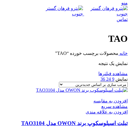
منو
تماس
TAO
خانه
محصولات برچسب خورده “TAO”
نمایش یک نتیجه
مشاهده فیلترها
نمایش
9
24
36
افزودن به مقایسه
مشاهده سریع
افزودن به علاقه مندی
تبلت اسیلوسکوپ برند OWON مدل TAO3104