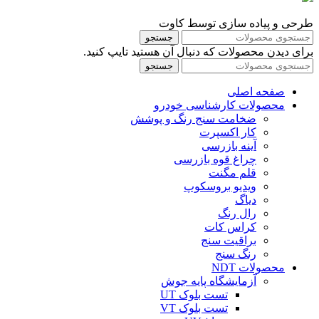
طرحی و پیاده سازی توسط کاوت
جستجو
برای دیدن محصولات که دنبال آن هستید تایپ کنید.
جستجو
صفحه اصلی
محصولات کارشناسی خودرو
ضخامت سنج رنگ و پوشش
کار اکسپرت
آینه بازرسی
چراغ قوه بازرسی
قلم مگنت
ویدیو بروسکوپ
دیاگ
رال رنگ
کراس کات
براقیت سنج
رنگ سنج
محصولات NDT
آزمایشگاه پایه جوش
تست بلوک UT
تست بلوک VT