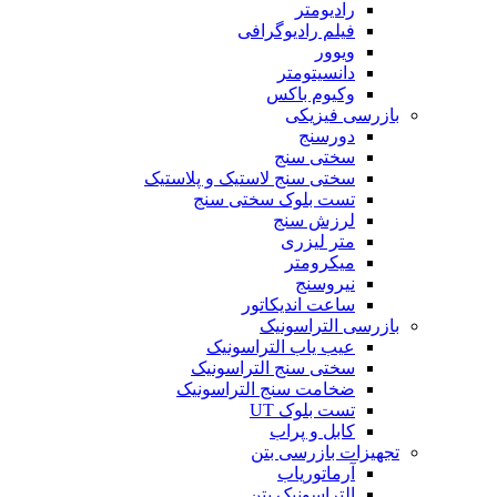
رادیومتر
فیلم رادیوگرافی
ویوور
دانسیتومتر
وکیوم باکس
بازرسی فیزیکی
دورسنج
سختی سنج
سختی سنج لاستیک و پلاستیک
تست بلوک سختی سنج
لرزش سنج
متر لیزری
میکرومتر
نیروسنج
ساعت اندیکاتور
بازرسی التراسونیک
عیب یاب التراسونیک
سختی سنج التراسونیک
ضخامت سنج التراسونیک
تست بلوک UT
کابل و پراب
تجهیزات بازرسی بتن
آرماتوریاب
التراسونیک بتن