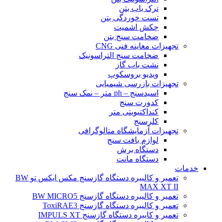
ترک یاب بتن
تست خوردگی بتن
چکش اشمیت
ضخامت سنج بتن
تجهیزات معاینه فنی CNG
ضخامت سنج التراسونیک
نشت یاب گاز
ویدیو بروسکوپ
تجهیزات بازرسی شیمیایی
اسیدسنج – ph متر – نمک سنج
کدورت سنج
کنداکتیویتی متر
کلرسنج
تجهیزات آزمایشگاه متالوگرافی
لوازم بافت سنج
دستگاه برش
دستگاه مانت
خدمات
تعمیر و کالیبره دستگاه گازسنج مکس ایکس تو BW
MAX XT II
تعمیر و کالیبره دستگاه گازسنج BW MICRO5
تعمیر و کالیبره دستگاه گازسنج ToxiRAE3
تعمیر و کایبره دستگاه گازسنج IMPULS XT