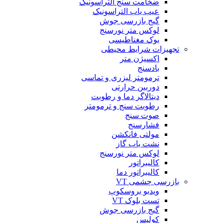
ضخامت سنج التراسونیک
عیب یاب التراسونیک
گیج بازرسی جوش
لوکس متر نورسنج
یوک مغناطیسی
تجهیزات شرایط محیطی
اکسیژن متر
بادسنج
ترمومتر لیزری و تماسی
دوربین حرارتی
دیتالاگر دما و رطوبت
رطوبت سنج و ترمومتر
صوت سنج
فشارسنج
مولتی فانکشن
نشت یاب گاز
لوکس متر نورسنج
کالیبراتور
کالیبراتور دما
بازرسی چشمی VT
ویدیو بروسکوپ
تست بلوک VT
گیج بازرسی جوش
کولیس