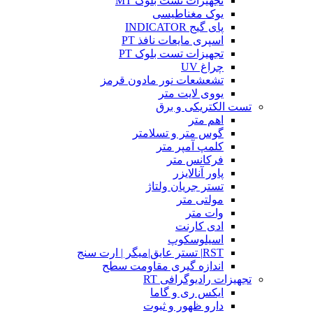
تجهیزات تست بلوک MT
یوک مغناطیسی
پای گیج INDICATOR
اسپری مایعات نافذ PT
تجهیزات تست بلوک PT
چراغ UV
تشعشعات نور مادون قرمز
یووی لایت متر
تست الکتریکی و برق
اهم متر
گوس متر و تسلامتر
کلمپ آمپر متر
فرکانس متر
پاور آنالایزر
تستر جریان ولتاژ
مولتی متر
وات متر
ادی کارنت
اسیلوسکوپ
RST| تستر عایق|میگر | ارت سنج
اندازه گیری مقاومت سطح
تجهیزات رادیوگرافی RT
ایکس ری و گاما
دارو ظهور و ثبوت