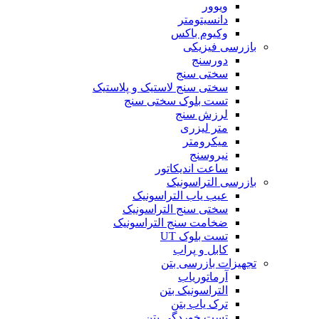
ویوور
دانسیتومتر
وکیوم باکس
بازرسی فیزیکی
دورسنج
سختی سنج
سختی سنج لاستیک و پلاستیک
تست بلوک سختی سنج
لرزش سنج
متر لیزری
میکرومتر
نیروسنج
ساعت اندیکاتور
بازرسی التراسونیک
عیب یاب التراسونیک
سختی سنج التراسونیک
ضخامت سنج التراسونیک
تست بلوک UT
کابل و پراب
تجهیزات بازرسی بتن
آرماتوریاب
التراسونیک بتن
ترک یاب بتن
تست خوردگی بتن