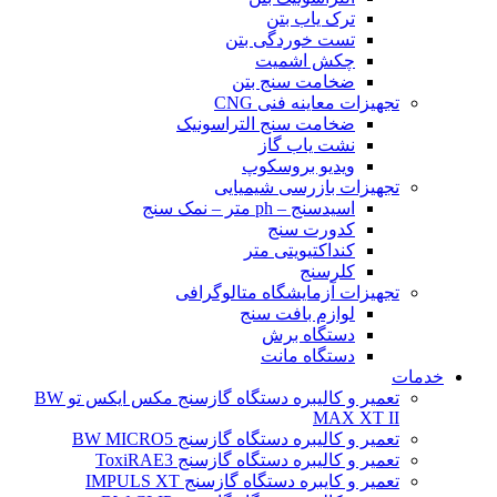
ترک یاب بتن
تست خوردگی بتن
چکش اشمیت
ضخامت سنج بتن
تجهیزات معاینه فنی CNG
ضخامت سنج التراسونیک
نشت یاب گاز
ویدیو بروسکوپ
تجهیزات بازرسی شیمیایی
اسیدسنج – ph متر – نمک سنج
کدورت سنج
کنداکتیویتی متر
کلرسنج
تجهیزات آزمایشگاه متالوگرافی
لوازم بافت سنج
دستگاه برش
دستگاه مانت
خدمات
تعمیر و کالیبره دستگاه گازسنج مکس ایکس تو BW
MAX XT II
تعمیر و کالیبره دستگاه گازسنج BW MICRO5
تعمیر و کالیبره دستگاه گازسنج ToxiRAE3
تعمیر و کایبره دستگاه گازسنج IMPULS XT