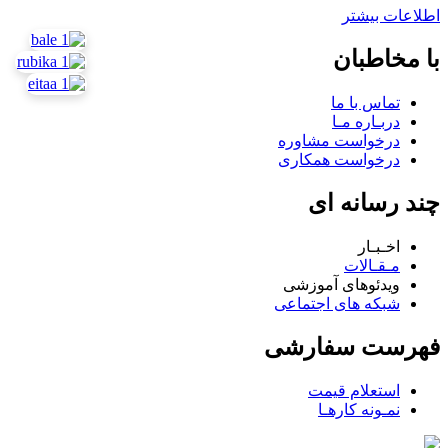
اطلاعات بیشتر
با مخاطبان
تماس با ما
دربـاره مـا
درخواست مشاوره
درخواست همکاری
چند رسانه ای
اخـبـار
مـقـالات
ویدئوهای آموزشی
شبکه های اجتماعی
فهرست سفارشی
استعلام قیمت
نمـونه کارهـا