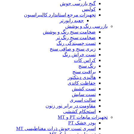
گیج بازرسی جوش
کولیس
تجهیزات مرجع استاندارد کالیبراسیون
جعبه راپورتر
بازرسی رنگ و پوشش
ضخامت سنج رنگ و پوشش
ضخامت سنج رنگ تر
تست چسبندگی رنگ
زبری سنج و صافی سنج
تست خراش رنگ
کراس کات
رنگ سنج
براقیت سنج
هالیدی دیتکتور
حفاظت کاتدی
تست کشش
تست سایش
سالت اسپری
مقاومت در برابر نور زنون
استحکام کششی
تجهیزات مایعات PT و MT
پودر خشک PT
اسپری تست جوش ذرات مغناطیسی MT