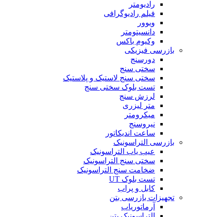
رادیومتر
فیلم رادیوگرافی
ویوور
دانسیتومتر
وکیوم باکس
بازرسی فیزیکی
دورسنج
سختی سنج
سختی سنج لاستیک و پلاستیک
تست بلوک سختی سنج
لرزش سنج
متر لیزری
میکرومتر
نیروسنج
ساعت اندیکاتور
بازرسی التراسونیک
عیب یاب التراسونیک
سختی سنج التراسونیک
ضخامت سنج التراسونیک
تست بلوک UT
کابل و پراب
تجهیزات بازرسی بتن
آرماتوریاب
التراسونیک بتن