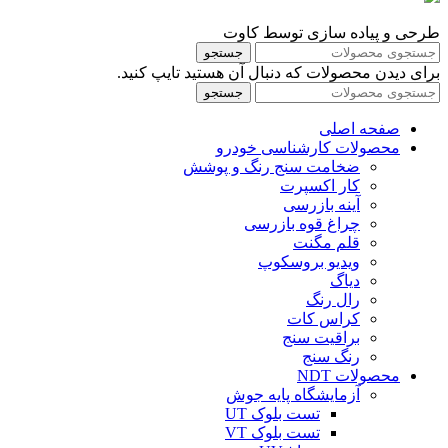
طرحی و پیاده سازی توسط کاوت
جستجو
برای دیدن محصولات که دنبال آن هستید تایپ کنید.
جستجو
صفحه اصلی
محصولات کارشناسی خودرو
ضخامت سنج رنگ و پوشش
کار اکسپرت
آینه بازرسی
چراغ قوه بازرسی
قلم مگنت
ویدیو بروسکوپ
دیاگ
رال رنگ
کراس کات
براقیت سنج
رنگ سنج
محصولات NDT
آزمایشگاه پایه جوش
تست بلوک UT
تست بلوک VT