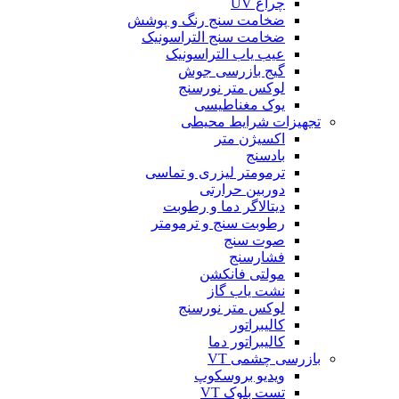
چراغ UV
ضخامت سنج رنگ و پوشش
ضخامت سنج التراسونیک
عیب یاب التراسونیک
گیج بازرسی جوش
لوکس متر نورسنج
یوک مغناطیسی
تجهیزات شرایط محیطی
اکسیژن متر
بادسنج
ترمومتر لیزری و تماسی
دوربین حرارتی
دیتالاگر دما و رطوبت
رطوبت سنج و ترمومتر
صوت سنج
فشارسنج
مولتی فانکشن
نشت یاب گاز
لوکس متر نورسنج
کالیبراتور
کالیبراتور دما
بازرسی چشمی VT
ویدیو بروسکوپ
تست بلوک VT