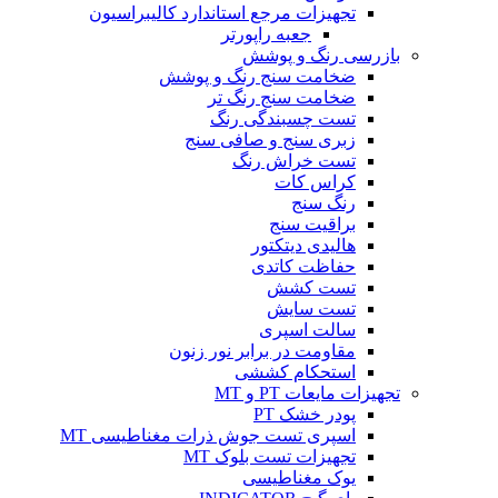
تجهیزات مرجع استاندارد کالیبراسیون
جعبه راپورتر
بازرسی رنگ و پوشش
ضخامت سنج رنگ و پوشش
ضخامت سنج رنگ تر
تست چسبندگی رنگ
زبری سنج و صافی سنج
تست خراش رنگ
کراس کات
رنگ سنج
براقیت سنج
هالیدی دیتکتور
حفاظت کاتدی
تست کشش
تست سایش
سالت اسپری
مقاومت در برابر نور زنون
استحکام کششی
تجهیزات مایعات PT و MT
پودر خشک PT
اسپری تست جوش ذرات مغناطیسی MT
تجهیزات تست بلوک MT
یوک مغناطیسی