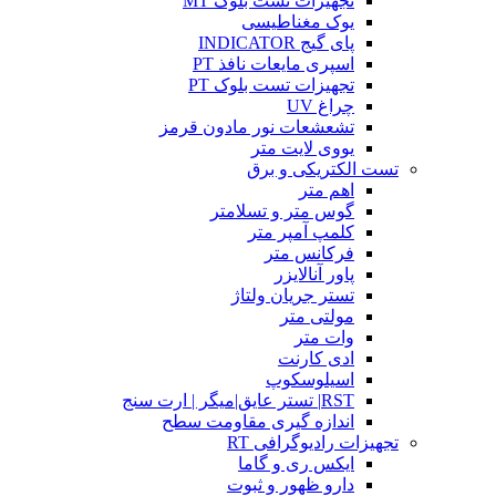
تجهیزات تست بلوک MT
یوک مغناطیسی
پای گیج INDICATOR
اسپری مایعات نافذ PT
تجهیزات تست بلوک PT
چراغ UV
تشعشعات نور مادون قرمز
یووی لایت متر
تست الکتریکی و برق
اهم متر
گوس متر و تسلامتر
کلمپ آمپر متر
فرکانس متر
پاور آنالایزر
تستر جریان ولتاژ
مولتی متر
وات متر
ادی کارنت
اسیلوسکوپ
RST| تستر عایق|میگر | ارت سنج
اندازه گیری مقاومت سطح
تجهیزات رادیوگرافی RT
ایکس ری و گاما
دارو ظهور و ثبوت