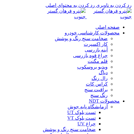
رد کردن به ناوبری
رد کردن به محتوای اصلی
صفحه اصلی
محصولات کارشناسی خودرو
ضخامت سنج رنگ و پوشش
کار اکسپرت
آینه بازرسی
چراغ قوه بازرسی
قلم مگنت
ویدیو بروسکوپ
دیاگ
رال رنگ
کراس کات
براقیت سنج
رنگ سنج
محصولات NDT
آزمایشگاه پایه جوش
تست بلوک UT
تست بلوک VT
چراغ UV
ضخامت سنج رنگ و پوشش