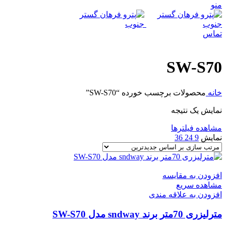
منو
تماس
SW-S70
خانه
محصولات برچسب خورده “SW-S70”
نمایش یک نتیجه
مشاهده فیلترها
نمایش
9
24
36
افزودن به مقایسه
مشاهده سریع
افزودن به علاقه مندی
مترلیزری 70متر برند sndway مدل SW-S70