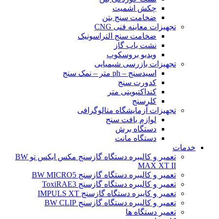
چکش اشمیت
ضخامت سنج بتن
تجهیزات معاینه فنی CNG
ضخامت سنج التراسونیک
نشت یاب گاز
ویدیو بروسکوپ
تجهیزات بازرسی شیمیایی
اسیدسنج – ph متر – نمک سنج
کدورت سنج
کنداکتیویتی متر
کلرسنج
تجهیزات آزمایشگاه متالوگرافی
لوازم بافت سنج
دستگاه برش
دستگاه مانت
خدمات
تعمیر و کالیبره دستگاه گازسنج مکس ایکس تو BW
MAX XT II
تعمیر و کالیبره دستگاه گازسنج BW MICRO5
تعمیر و کالیبره دستگاه گازسنج ToxiRAE3
تعمیر و کایبره دستگاه گازسنج IMPULS XT
تعمیر و کالیبره دستگاه گازسنج BW CLIP
تعمیر دستگاه ها