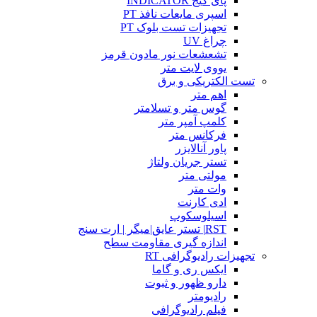
پای گیج INDICATOR
اسپری مایعات نافذ PT
تجهیزات تست بلوک PT
چراغ UV
تشعشعات نور مادون قرمز
یووی لایت متر
تست الکتریکی و برق
اهم متر
گوس متر و تسلامتر
کلمپ آمپر متر
فرکانس متر
پاور آنالایزر
تستر جریان ولتاژ
مولتی متر
وات متر
ادی کارنت
اسیلوسکوپ
RST| تستر عایق|میگر | ارت سنج
اندازه گیری مقاومت سطح
تجهیزات رادیوگرافی RT
ایکس ری و گاما
دارو ظهور و ثبوت
رادیومتر
فیلم رادیوگرافی