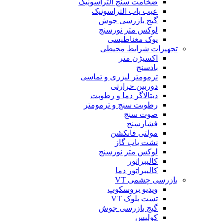
ضخامت سنج التراسونیک
عیب یاب التراسونیک
گیج بازرسی جوش
لوکس متر نورسنج
یوک مغناطیسی
تجهیزات شرایط محیطی
اکسیژن متر
بادسنج
ترمومتر لیزری و تماسی
دوربین حرارتی
دیتالاگر دما و رطوبت
رطوبت سنج و ترمومتر
صوت سنج
فشارسنج
مولتی فانکشن
نشت یاب گاز
لوکس متر نورسنج
کالیبراتور
کالیبراتور دما
بازرسی چشمی VT
ویدیو بروسکوپ
تست بلوک VT
گیج بازرسی جوش
کولیس