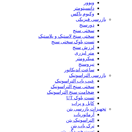
ویوور
دانسیتومتر
وکیوم باکس
بازرسی فیزیکی
دورسنج
سختی سنج
سختی سنج لاستیک و پلاستیک
تست بلوک سختی سنج
لرزش سنج
متر لیزری
میکرومتر
نیروسنج
ساعت اندیکاتور
بازرسی التراسونیک
عیب یاب التراسونیک
سختی سنج التراسونیک
ضخامت سنج التراسونیک
تست بلوک UT
کابل و پراب
تجهیزات بازرسی بتن
آرماتوریاب
التراسونیک بتن
ترک یاب بتن
تست خوردگی بتن