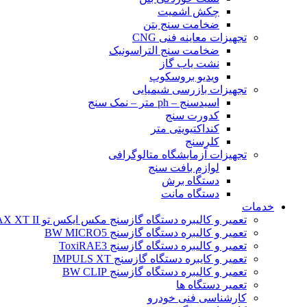
چکش اشمیت
ضخامت سنج بتن
تجهیزات معاینه فنی CNG
ضخامت سنج التراسونیک
نشت یاب گاز
ویدیو بروسکوپ
تجهیزات بازرسی شیمیایی
اسیدسنج – ph متر – نمک سنج
کدورت سنج
کنداکتیویتی متر
کلرسنج
تجهیزات آزمایشگاه متالوگرافی
لوازم بافت سنج
دستگاه برش
دستگاه مانت
خدمات
تعمیر و کالیبره دستگاه گازسنج مکس ایکس تو BW MAX XT II
تعمیر و کالیبره دستگاه گازسنج BW MICRO5
تعمیر و کالیبره دستگاه گازسنج ToxiRAE3
تعمیر و کایبره دستگاه گازسنج IMPULS XT
تعمیر و کالیبره دستگاه گازسنج BW CLIP
تعمیر دستگاه ها
کارشناسی فنی خودرو