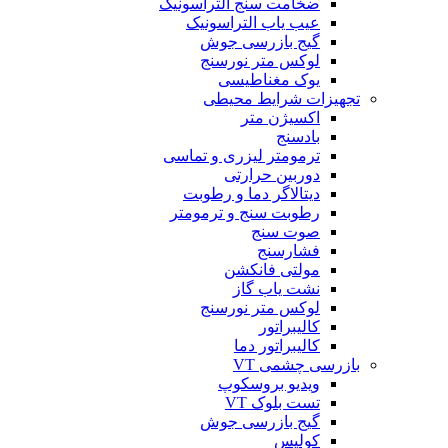
ضخامت سنج التراسونیک
عیب یاب التراسونیک
گیج بازرسی جوش
لوکس متر نورسنج
یوک مغناطیسی
تجهیزات شرایط محیطی
اکسیژن متر
بادسنج
ترمومتر لیزری و تماسی
دوربین حرارتی
دیتالاگر دما و رطوبت
رطوبت سنج و ترمومتر
صوت سنج
فشارسنج
مولتی فانکشن
نشت یاب گاز
لوکس متر نورسنج
کالیبراتور
کالیبراتور دما
بازرسی چشمی VT
ویدیو بروسکوپ
تست بلوک VT
گیج بازرسی جوش
کولیس