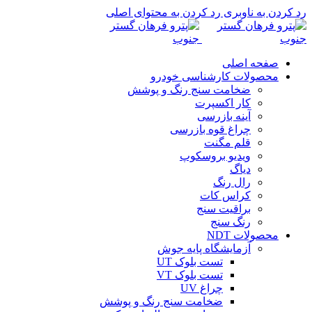
رد کردن به ناوبری
رد کردن به محتوای اصلی
صفحه اصلی
محصولات کارشناسی خودرو
ضخامت سنج رنگ و پوشش
کار اکسپرت
آینه بازرسی
چراغ قوه بازرسی
قلم مگنت
ویدیو بروسکوپ
دیاگ
رال رنگ
کراس کات
براقیت سنج
رنگ سنج
محصولات NDT
آزمایشگاه پایه جوش
تست بلوک UT
تست بلوک VT
چراغ UV
ضخامت سنج رنگ و پوشش