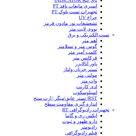
پای گیج INDICATOR
اسپری مایعات نافذ PT
تجهیزات تست بلوک PT
چراغ UV
تشعشعات نور مادون قرمز
یووی لایت متر
تست الکتریکی و برق
اهم متر
گوس متر و تسلامتر
کلمپ آمپر متر
فرکانس متر
پاور آنالایزر
تستر جریان ولتاژ
مولتی متر
وات متر
ادی کارنت
اسیلوسکوپ
RST| تستر عایق|میگر | ارت سنج
اندازه گیری مقاومت سطح
تجهیزات رادیوگرافی RT
ایکس ری و گاما
دارو ظهور و ثبوت
رادیومتر
فیلم رادیوگرافی