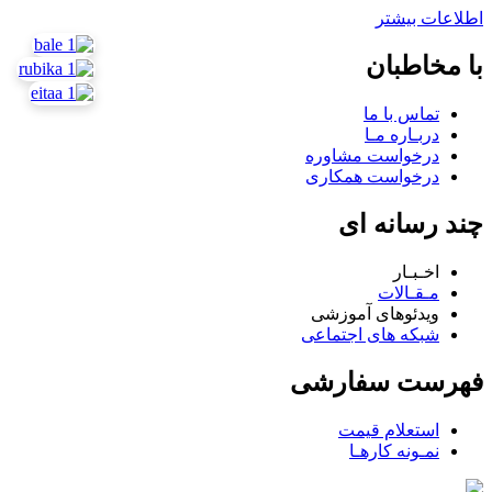
اطلاعات بیشتر
با مخاطبان
تماس با ما
دربـاره مـا
درخواست مشاوره
درخواست همکاری
چند رسانه ای
اخـبـار
مـقـالات
ویدئوهای آموزشی
شبکه های اجتماعی
فهرست سفارشی
استعلام قیمت
نمـونه کارهـا