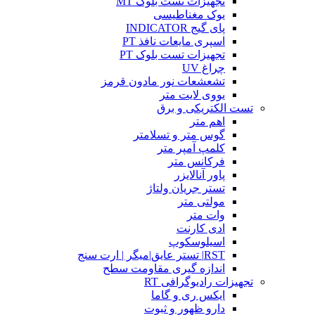
تجهیزات تست بلوک MT
یوک مغناطیسی
پای گیج INDICATOR
اسپری مایعات نافذ PT
تجهیزات تست بلوک PT
چراغ UV
تشعشعات نور مادون قرمز
یووی لایت متر
تست الکتریکی و برق
اهم متر
گوس متر و تسلامتر
کلمپ آمپر متر
فرکانس متر
پاور آنالایزر
تستر جریان ولتاژ
مولتی متر
وات متر
ادی کارنت
اسیلوسکوپ
RST| تستر عایق|میگر | ارت سنج
اندازه گیری مقاومت سطح
تجهیزات رادیوگرافی RT
ایکس ری و گاما
دارو ظهور و ثبوت