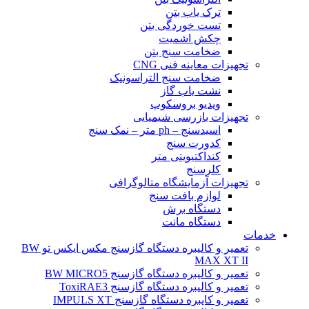
ترک یاب بتن
تست خوردگی بتن
چکش اشمیت
ضخامت سنج بتن
تجهیزات معاینه فنی CNG
ضخامت سنج التراسونیک
نشت یاب گاز
ویدیو بروسکوپ
تجهیزات بازرسی شیمیایی
اسیدسنج – ph متر – نمک سنج
کدورت سنج
کنداکتیویتی متر
کلرسنج
تجهیزات آزمایشگاه متالوگرافی
لوازم بافت سنج
دستگاه برش
دستگاه مانت
خدمات
تعمیر و کالیبره دستگاه گازسنج مکس ایکس تو BW
MAX XT II
تعمیر و کالیبره دستگاه گازسنج BW MICRO5
تعمیر و کالیبره دستگاه گازسنج ToxiRAE3
تعمیر و کایبره دستگاه گازسنج IMPULS XT