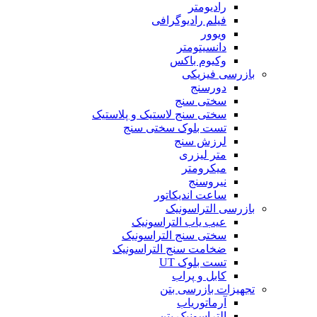
رادیومتر
فیلم رادیوگرافی
ویوور
دانسیتومتر
وکیوم باکس
بازرسی فیزیکی
دورسنج
سختی سنج
سختی سنج لاستیک و پلاستیک
تست بلوک سختی سنج
لرزش سنج
متر لیزری
میکرومتر
نیروسنج
ساعت اندیکاتور
بازرسی التراسونیک
عیب یاب التراسونیک
سختی سنج التراسونیک
ضخامت سنج التراسونیک
تست بلوک UT
کابل و پراب
تجهیزات بازرسی بتن
آرماتوریاب
التراسونیک بتن