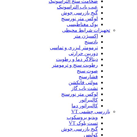
ضخامت سنج التراسونیک
عیب یاب التراسونیک
گیج بازرسی جوش
لوکس متر نورسنج
یوک مغناطیسی
تجهیزات شرایط محیطی
اکسیژن متر
بادسنج
ترمومتر لیزری و تماسی
دوربین حرارتی
دیتالاگر دما و رطوبت
رطوبت سنج و ترمومتر
صوت سنج
فشارسنج
مولتی فانکشن
نشت یاب گاز
لوکس متر نورسنج
کالیبراتور
کالیبراتور دما
بازرسی چشمی VT
ویدیو بروسکوپ
تست بلوک VT
گیج بازرسی جوش
کولیس