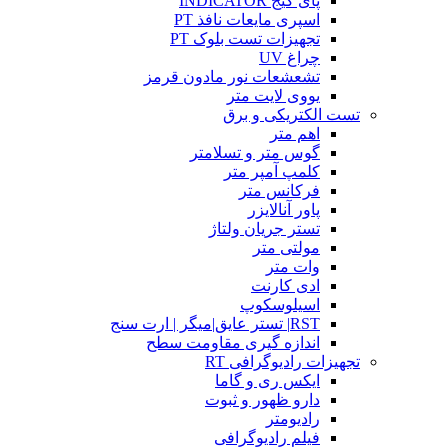
پای گیج INDICATOR
اسپری مایعات نافذ PT
تجهیزات تست بلوک PT
چراغ UV
تشعشعات نور مادون قرمز
یووی لایت متر
تست الکتریکی و برق
اهم متر
گوس متر و تسلامتر
کلمپ آمپر متر
فرکانس متر
پاور آنالایزر
تستر جریان ولتاژ
مولتی متر
وات متر
ادی کارنت
اسیلوسکوپ
RST| تستر عایق|میگر | ارت سنج
اندازه گیری مقاومت سطح
تجهیزات رادیوگرافی RT
ایکس ری و گاما
دارو ظهور و ثبوت
رادیومتر
فیلم رادیوگرافی