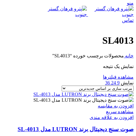
منو
تماس
SL4013
خانه
محصولات برچسب خورده “SL4013”
نمایش یک نتیجه
مشاهده فیلترها
نمایش
9
24
36
افزودن به مقایسه
مشاهده سریع
افزودن به علاقه مندی
صوت سنج دیجیتال برند LUTRON مدل SL-4013