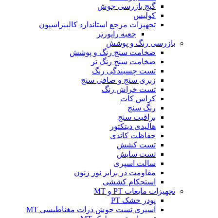
گیج بازرسی جوش
کولیس
تجهیزات مرجع استاندارد کالیبراسیون
جعبه راپورتر
بازرسی رنگ و پوشش
ضخامت سنج رنگ و پوشش
ضخامت سنج رنگ تر
تست چسبندگی رنگ
زبری سنج و صافی سنج
تست خراش رنگ
کراس کات
رنگ سنج
براقیت سنج
هالیدی دیتکتور
حفاظت کاتدی
تست کشش
تست سایش
سالت اسپری
مقاومت در برابر نور زنون
استحکام کششی
تجهیزات مایعات PT و MT
پودر خشک PT
اسپری تست جوش ذرات مغناطیسی MT