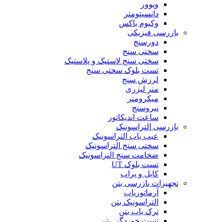
ویوور
دانسیتومتر
وکیوم باکس
بازرسی فیزیکی
دورسنج
سختی سنج
سختی سنج لاستیک و پلاستیک
تست بلوک سختی سنج
لرزش سنج
متر لیزری
میکرومتر
نیروسنج
ساعت اندیکاتور
بازرسی التراسونیک
عیب یاب التراسونیک
سختی سنج التراسونیک
ضخامت سنج التراسونیک
تست بلوک UT
کابل و پراب
تجهیزات بازرسی بتن
آرماتوریاب
التراسونیک بتن
ترک یاب بتن
تست خوردگی بتن