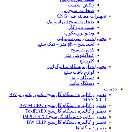
چکش اشمیت
ضخامت سنج بتن
تجهیزات معاینه فنی CNG
ضخامت سنج التراسونیک
نشت یاب گاز
ویدیو بروسکوپ
تجهیزات بازرسی شیمیایی
اسیدسنج – ph متر – نمک سنج
کدورت سنج
کنداکتیویتی متر
کلرسنج
تجهیزات آزمایشگاه متالوگرافی
لوازم بافت سنج
دستگاه برش
دستگاه مانت
خدمات
تعمیر و کالیبره دستگاه گازسنج مکس ایکس تو BW
MAX XT II
تعمیر و کالیبره دستگاه گازسنج BW MICRO5
تعمیر و کالیبره دستگاه گازسنج ToxiRAE3
تعمیر و کایبره دستگاه گازسنج IMPULS XT
تعمیر و کالیبره دستگاه گازسنج BW CLIP
تعمیر دستگاه ها