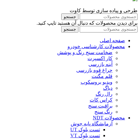
طرحی و پیاده سازی توسط کاوت
جستجو
برای دیدن محصولات که دنبال آن هستید تایپ کنید.
جستجو
صفحه اصلی
محصولات کارشناسی خودرو
ضخامت سنج رنگ و پوشش
کار اکسپرت
آینه بازرسی
چراغ قوه بازرسی
قلم مگنت
ویدیو بروسکوپ
دیاگ
رال رنگ
کراس کات
براقیت سنج
رنگ سنج
محصولات NDT
آزمایشگاه پایه جوش
تست بلوک UT
تست بلوک VT