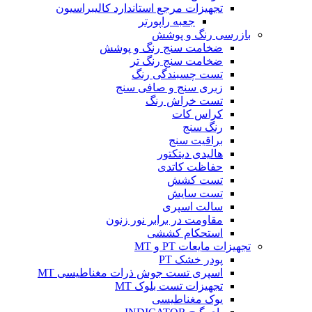
تجهیزات مرجع استاندارد کالیبراسیون
جعبه راپورتر
بازرسی رنگ و پوشش
ضخامت سنج رنگ و پوشش
ضخامت سنج رنگ تر
تست چسبندگی رنگ
زبری سنج و صافی سنج
تست خراش رنگ
کراس کات
رنگ سنج
براقیت سنج
هالیدی دیتکتور
حفاظت کاتدی
تست کشش
تست سایش
سالت اسپری
مقاومت در برابر نور زنون
استحکام کششی
تجهیزات مایعات PT و MT
پودر خشک PT
اسپری تست جوش ذرات مغناطیسی MT
تجهیزات تست بلوک MT
یوک مغناطیسی