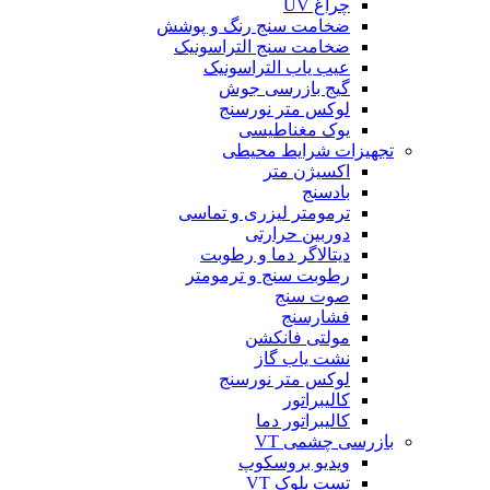
چراغ UV
ضخامت سنج رنگ و پوشش
ضخامت سنج التراسونیک
عیب یاب التراسونیک
گیج بازرسی جوش
لوکس متر نورسنج
یوک مغناطیسی
تجهیزات شرایط محیطی
اکسیژن متر
بادسنج
ترمومتر لیزری و تماسی
دوربین حرارتی
دیتالاگر دما و رطوبت
رطوبت سنج و ترمومتر
صوت سنج
فشارسنج
مولتی فانکشن
نشت یاب گاز
لوکس متر نورسنج
کالیبراتور
کالیبراتور دما
بازرسی چشمی VT
ویدیو بروسکوپ
تست بلوک VT