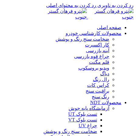
رد کردن به ناوبری
رد کردن به محتوای اصلی
صفحه اصلی
محصولات کارشناسی خودرو
ضخامت سنج رنگ و پوشش
کار اکسپرت
آینه بازرسی
چراغ قوه بازرسی
قلم مگنت
ویدیو بروسکوپ
دیاگ
رال رنگ
کراس کات
براقیت سنج
رنگ سنج
محصولات NDT
آزمایشگاه پایه جوش
تست بلوک UT
تست بلوک VT
چراغ UV
ضخامت سنج رنگ و پوشش