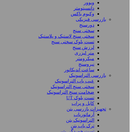
ویوور
دانسیتومتر
وکیوم باکس
بازرسی فیزیکی
دورسنج
سختی سنج
سختی سنج لاستیک و پلاستیک
تست بلوک سختی سنج
لرزش سنج
متر لیزری
میکرومتر
نیروسنج
ساعت اندیکاتور
بازرسی التراسونیک
عیب یاب التراسونیک
سختی سنج التراسونیک
ضخامت سنج التراسونیک
تست بلوک UT
کابل و پراب
تجهیزات بازرسی بتن
آرماتوریاب
التراسونیک بتن
ترک یاب بتن
تست خوردگی بتن