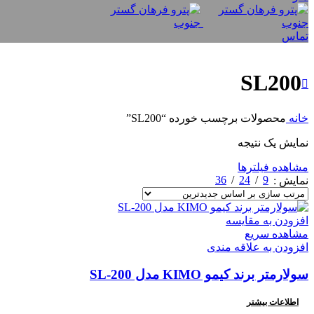
تماس
SL200
خانه
محصولات برچسب خورده “SL200”
نمایش یک نتیجه
مشاهده فیلترها
36
24
9
نمایش
افزودن به مقایسه
مشاهده سریع
افزودن به علاقه مندی
سولارمتر برند کیمو KIMO مدل SL-200
اطلاعات بیشتر