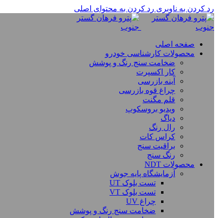
رد کردن به ناوبری
رد کردن به محتوای اصلی
صفحه اصلی
محصولات کارشناسی خودرو
ضخامت سنج رنگ و پوشش
کار اکسپرت
آینه بازرسی
چراغ قوه بازرسی
قلم مگنت
ویدیو بروسکوپ
دیاگ
رال رنگ
کراس کات
براقیت سنج
رنگ سنج
محصولات NDT
آزمایشگاه پایه جوش
تست بلوک UT
تست بلوک VT
چراغ UV
ضخامت سنج رنگ و پوشش