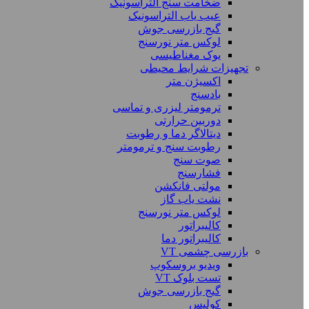
ضخامت سنج التراسونیک
عیب یاب التراسونیک
گیج بازرسی جوش
لوکس متر نورسنج
یوک مغناطیسی
تجهیزات شرایط محیطی
اکسیژن متر
بادسنج
ترمومتر لیزری و تماسی
دوربین حرارتی
دیتالاگر دما و رطوبت
رطوبت سنج و ترمومتر
صوت سنج
فشارسنج
مولتی فانکشن
نشت یاب گاز
لوکس متر نورسنج
کالیبراتور
کالیبراتور دما
بازرسی چشمی VT
ویدیو بروسکوپ
تست بلوک VT
گیج بازرسی جوش
کولیس