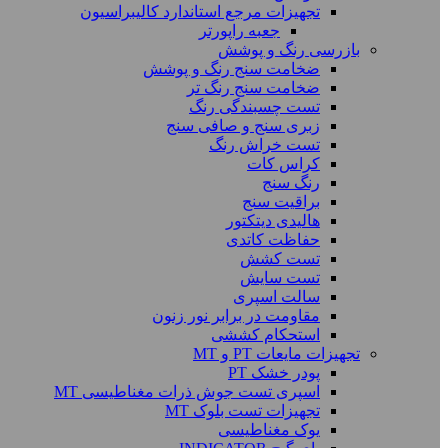
تجهیزات مرجع استاندارد کالیبراسیون
جعبه راپورتر
بازرسی رنگ و پوشش
ضخامت سنج رنگ و پوشش
ضخامت سنج رنگ تر
تست چسبندگی رنگ
زبری سنج و صافی سنج
تست خراش رنگ
کراس کات
رنگ سنج
براقیت سنج
هالیدی دیتکتور
حفاظت کاتدی
تست کشش
تست سایش
سالت اسپری
مقاومت در برابر نور زنون
استحکام کششی
تجهیزات مایعات PT و MT
پودر خشک PT
اسپری تست جوش ذرات مغناطیسی MT
تجهیزات تست بلوک MT
یوک مغناطیسی