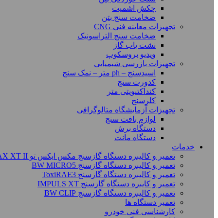
چکش اشمیت
ضخامت سنج بتن
تجهیزات معاینه فنی CNG
ضخامت سنج التراسونیک
نشت یاب گاز
ویدیو بروسکوپ
تجهیزات بازرسی شیمیایی
اسیدسنج – ph متر – نمک سنج
کدورت سنج
کنداکتیویتی متر
کلرسنج
تجهیزات آزمایشگاه متالوگرافی
لوازم بافت سنج
دستگاه برش
دستگاه مانت
خدمات
تعمیر و کالیبره دستگاه گازسنج مکس ایکس تو BW MAX XT II
تعمیر و کالیبره دستگاه گازسنج BW MICRO5
تعمیر و کالیبره دستگاه گازسنج ToxiRAE3
تعمیر و کایبره دستگاه گازسنج IMPULS XT
تعمیر و کالیبره دستگاه گازسنج BW CLIP
تعمیر دستگاه ها
کارشناسی فنی خودرو