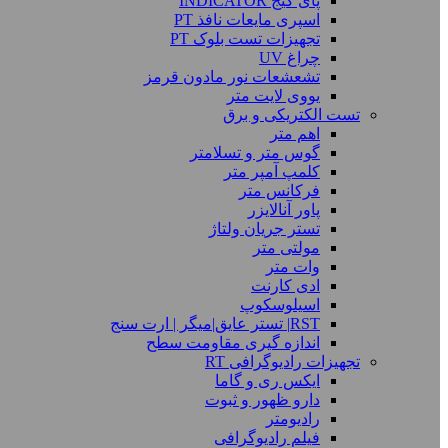
پای گیج INDICATOR
اسپری مایعات نافذ PT
تجهیزات تست بلوک PT
چراغ UV
تشعشعات نور مادون قرمز
یووی لایت متر
تست الکتریکی و برق
اهم متر
گوس متر و تسلامتر
کلمپ آمپر متر
فرکانس متر
پاور آنالایزر
تستر جریان ولتاژ
مولتی متر
وات متر
ادی کارنت
اسیلوسکوپ
RST| تستر عایق|میگر | ارت سنج
اندازه گیری مقاومت سطح
تجهیزات رادیوگرافی RT
ایکس ری و گاما
دارو ظهور و ثبوت
رادیومتر
فیلم رادیوگرافی