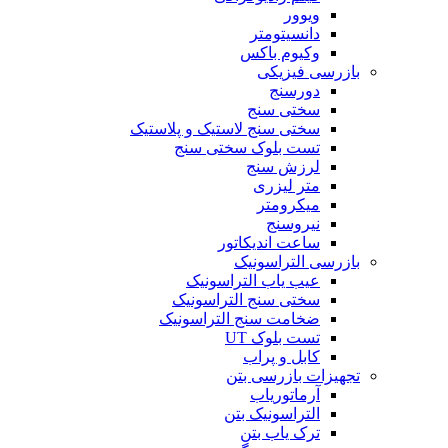
ویوور
دانسیتومتر
وکیوم باکس
بازرسی فیزیکی
دورسنج
سختی سنج
سختی سنج لاستیک و پلاستیک
تست بلوک سختی سنج
لرزش سنج
متر لیزری
میکرومتر
نیروسنج
ساعت اندیکاتور
بازرسی التراسونیک
عیب یاب التراسونیک
سختی سنج التراسونیک
ضخامت سنج التراسونیک
تست بلوک UT
کابل و پراب
تجهیزات بازرسی بتن
آرماتوریاب
التراسونیک بتن
ترک یاب بتن