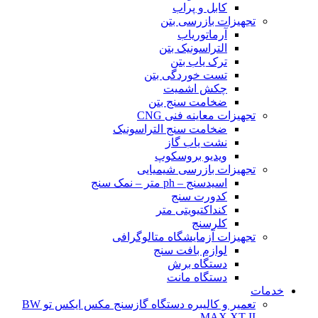
کابل و پراب
تجهیزات بازرسی بتن
آرماتوریاب
التراسونیک بتن
ترک یاب بتن
تست خوردگی بتن
چکش اشمیت
ضخامت سنج بتن
تجهیزات معاینه فنی CNG
ضخامت سنج التراسونیک
نشت یاب گاز
ویدیو بروسکوپ
تجهیزات بازرسی شیمیایی
اسیدسنج – ph متر – نمک سنج
کدورت سنج
کنداکتیویتی متر
کلرسنج
تجهیزات آزمایشگاه متالوگرافی
لوازم بافت سنج
دستگاه برش
دستگاه مانت
خدمات
تعمیر و کالیبره دستگاه گازسنج مکس ایکس تو BW
MAX XT II