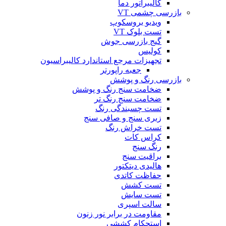
کالیبراتور دما
بازرسی چشمی VT
ویدیو بروسکوپ
تست بلوک VT
گیج بازرسی جوش
کولیس
تجهیزات مرجع استاندارد کالیبراسیون
جعبه راپورتر
بازرسی رنگ و پوشش
ضخامت سنج رنگ و پوشش
ضخامت سنج رنگ تر
تست چسبندگی رنگ
زبری سنج و صافی سنج
تست خراش رنگ
کراس کات
رنگ سنج
براقیت سنج
هالیدی دیتکتور
حفاظت کاتدی
تست کشش
تست سایش
سالت اسپری
مقاومت در برابر نور زنون
استحکام کششی