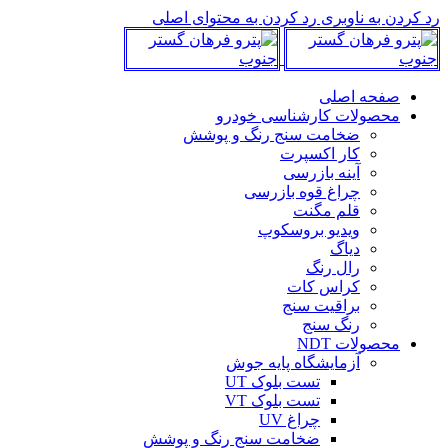
0
رد کردن به ناوبری
رد کردن به محتوای اصلی
صفحه اصلی
محصولات کارشناسی خودرو
ضخامت سنج رنگ و پوشش
کار اکسپرت
آینه بازرسی
چراغ قوه بازرسی
قلم مگنت
ویدیو بروسکوپ
دیاگ
رال رنگ
کراس کات
براقیت سنج
رنگ سنج
محصولات NDT
آزمایشگاه پایه جوش
تست بلوک UT
تست بلوک VT
چراغ UV
ضخامت سنج رنگ و پوشش