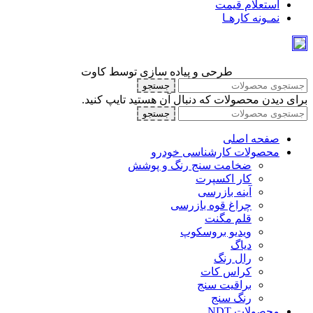
استعلام قیمت
نمـونه کارهـا
طرحی و پیاده سازی توسط کاوت
جستجو
برای دیدن محصولات که دنبال آن هستید تایپ کنید.
جستجو
صفحه اصلی
محصولات کارشناسی خودرو
ضخامت سنج رنگ و پوشش
کار اکسپرت
آینه بازرسی
چراغ قوه بازرسی
قلم مگنت
ویدیو بروسکوپ
دیاگ
رال رنگ
کراس کات
براقیت سنج
رنگ سنج
محصولات NDT