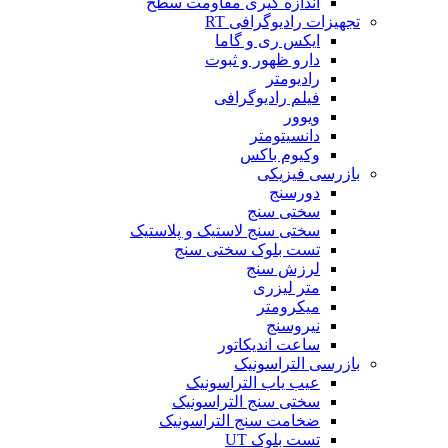
اندازه گیری مقاومت سطح
تجهیزات رادیوگرافی RT
ایکس ری و گاما
دارو ظهور و ثبوت
رادیومتر
فیلم رادیوگرافی
ویوور
دانسیتومتر
وکیوم باکس
بازرسی فیزیکی
دورسنج
سختی سنج
سختی سنج لاستیک و پلاستیک
تست بلوک سختی سنج
لرزش سنج
متر لیزری
میکرومتر
نیروسنج
ساعت اندیکاتور
بازرسی التراسونیک
عیب یاب التراسونیک
سختی سنج التراسونیک
ضخامت سنج التراسونیک
تست بلوک UT