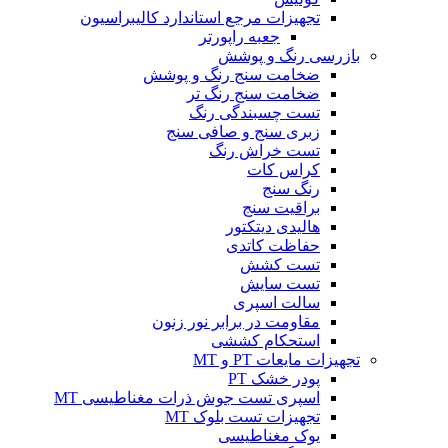
تجهیزات مرجع استاندارد کالیبراسیون
جعبه راپورتر
بازرسی رنگ و پوشش
ضخامت سنج رنگ و پوشش
ضخامت سنج رنگ تر
تست چسبندگی رنگ
زبری سنج و صافی سنج
تست خراش رنگ
کراس کات
رنگ سنج
براقیت سنج
هالیدی دیتکتور
حفاظت کاتدی
تست کشش
تست سایش
سالت اسپری
مقاومت در برابر نور زنون
استحکام کششی
تجهیزات مایعات PT و MT
پودر خشک PT
اسپری تست جوش ذرات مغناطیسی MT
تجهیزات تست بلوک MT
یوک مغناطیسی