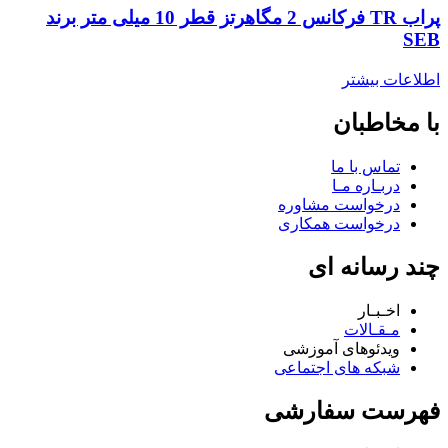
پراب TR فرکانس 2 مگاهرتز قطر 10 میلی متر برند
SEB
اطلاعات بیشتر
با مخاطبان
تماس با ما
دربـاره مـا
درخواست مشاوره
درخواست همکاری
چند رسانه ای
اخـبـار
مـقـالات
ویدئوهای آموزشی
شبکه های اجتماعی
فهرست سفارشی