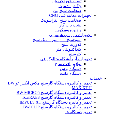
تست خوردگی بتن
چکش اشمیت
ضخامت سنج بتن
تجهیزات معاینه فنی CNG
ضخامت سنج التراسونیک
نشت یاب گاز
ویدیو بروسکوپ
تجهیزات بازرسی شیمیایی
اسیدسنج – ph متر – نمک سنج
کدورت سنج
کنداکتیویتی متر
کلرسنج
تجهیزات آزمایشگاه متالوگرافی
لوازم بافت سنج
دستگاه برش
دستگاه مانت
خدمات
تعمیر و کالیبره دستگاه گازسنج مکس ایکس تو BW
MAX XT II
تعمیر و کالیبره دستگاه گازسنج BW MICRO5
تعمیر و کالیبره دستگاه گازسنج ToxiRAE3
تعمیر و کایبره دستگاه گازسنج IMPULS XT
تعمیر و کالیبره دستگاه گازسنج BW CLIP
تعمیر دستگاه ها