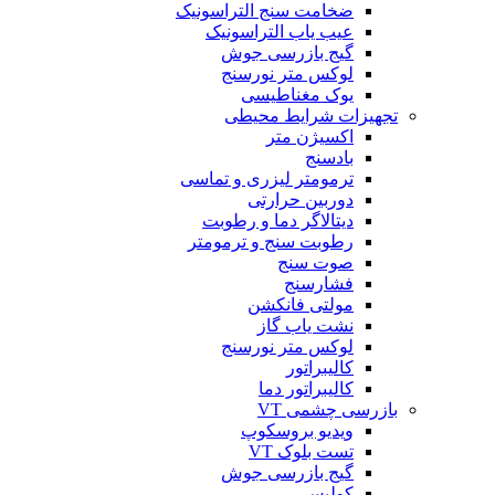
ضخامت سنج التراسونیک
عیب یاب التراسونیک
گیج بازرسی جوش
لوکس متر نورسنج
یوک مغناطیسی
تجهیزات شرایط محیطی
اکسیژن متر
بادسنج
ترمومتر لیزری و تماسی
دوربین حرارتی
دیتالاگر دما و رطوبت
رطوبت سنج و ترمومتر
صوت سنج
فشارسنج
مولتی فانکشن
نشت یاب گاز
لوکس متر نورسنج
کالیبراتور
کالیبراتور دما
بازرسی چشمی VT
ویدیو بروسکوپ
تست بلوک VT
گیج بازرسی جوش
کولیس