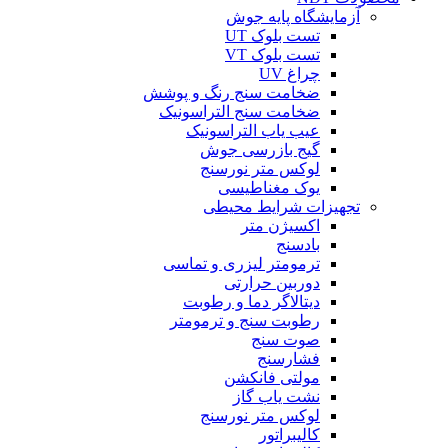
آزمایشگاه پایه جوش
تست بلوک UT
تست بلوک VT
چراغ UV
ضخامت سنج رنگ و پوشش
ضخامت سنج التراسونیک
عیب یاب التراسونیک
گیج بازرسی جوش
لوکس متر نورسنج
یوک مغناطیسی
تجهیزات شرایط محیطی
اکسیژن متر
بادسنج
ترمومتر لیزری و تماسی
دوربین حرارتی
دیتالاگر دما و رطوبت
رطوبت سنج و ترمومتر
صوت سنج
فشارسنج
مولتی فانکشن
نشت یاب گاز
لوکس متر نورسنج
کالیبراتور