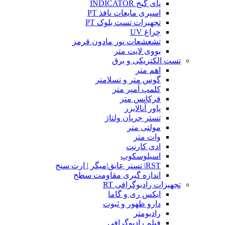
پای گیج INDICATOR
اسپری مایعات نافذ PT
تجهیزات تست بلوک PT
چراغ UV
تشعشعات نور مادون قرمز
یووی لایت متر
تست الکتریکی و برق
اهم متر
گوس متر و تسلامتر
کلمپ آمپر متر
فرکانس متر
پاور آنالایزر
تستر جریان ولتاژ
مولتی متر
وات متر
ادی کارنت
اسیلوسکوپ
RST| تستر عایق|میگر | ارت سنج
اندازه گیری مقاومت سطح
تجهیزات رادیوگرافی RT
ایکس ری و گاما
دارو ظهور و ثبوت
رادیومتر
فیلم رادیوگرافی