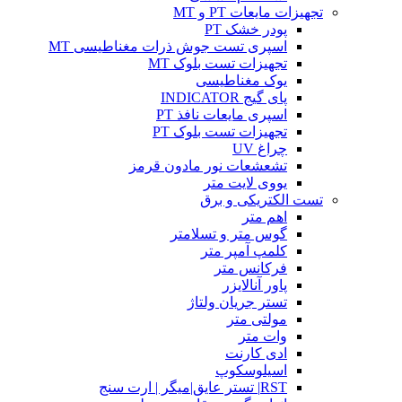
تجهیزات مایعات PT و MT
پودر خشک PT
اسپری تست جوش ذرات مغناطیسی MT
تجهیزات تست بلوک MT
یوک مغناطیسی
پای گیج INDICATOR
اسپری مایعات نافذ PT
تجهیزات تست بلوک PT
چراغ UV
تشعشعات نور مادون قرمز
یووی لایت متر
تست الکتریکی و برق
اهم متر
گوس متر و تسلامتر
کلمپ آمپر متر
فرکانس متر
پاور آنالایزر
تستر جریان ولتاژ
مولتی متر
وات متر
ادی کارنت
اسیلوسکوپ
RST| تستر عایق|میگر | ارت سنج