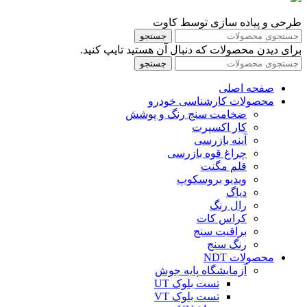
طرحی و پیاده سازی توسط کاوت
جستجو
برای دیدن محصولات که دنبال آن هستید تایپ کنید.
جستجو
صفحه اصلی
محصولات کارشناسی خودرو
ضخامت سنج رنگ و پوشش
کار اکسپرت
آینه بازرسی
چراغ قوه بازرسی
قلم مگنت
ویدیو بروسکوپ
دیاگ
رال رنگ
کراس کات
براقیت سنج
رنگ سنج
محصولات NDT
آزمایشگاه پایه جوش
تست بلوک UT
تست بلوک VT