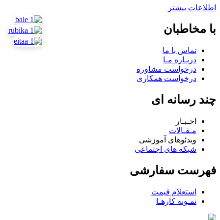
اطلاعات بیشتر
با مخاطبان
تماس با ما
دربـاره مـا
درخواست مشاوره
درخواست همکاری
چند رسانه ای
اخـبـار
مـقـالات
ویدئوهای آموزشی
شبکه های اجتماعی
فهرست سفارشی
استعلام قیمت
نمـونه کارهـا