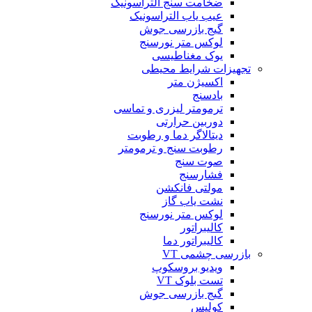
ضخامت سنج التراسونیک
عیب یاب التراسونیک
گیج بازرسی جوش
لوکس متر نورسنج
یوک مغناطیسی
تجهیزات شرایط محیطی
اکسیژن متر
بادسنج
ترمومتر لیزری و تماسی
دوربین حرارتی
دیتالاگر دما و رطوبت
رطوبت سنج و ترمومتر
صوت سنج
فشارسنج
مولتی فانکشن
نشت یاب گاز
لوکس متر نورسنج
کالیبراتور
کالیبراتور دما
بازرسی چشمی VT
ویدیو بروسکوپ
تست بلوک VT
گیج بازرسی جوش
کولیس