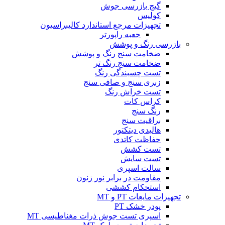
گیج بازرسی جوش
کولیس
تجهیزات مرجع استاندارد کالیبراسیون
جعبه راپورتر
بازرسی رنگ و پوشش
ضخامت سنج رنگ و پوشش
ضخامت سنج رنگ تر
تست چسبندگی رنگ
زبری سنج و صافی سنج
تست خراش رنگ
کراس کات
رنگ سنج
براقیت سنج
هالیدی دیتکتور
حفاظت کاتدی
تست کشش
تست سایش
سالت اسپری
مقاومت در برابر نور زنون
استحکام کششی
تجهیزات مایعات PT و MT
پودر خشک PT
اسپری تست جوش ذرات مغناطیسی MT