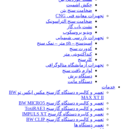
چکش اشمیت
ضخامت سنج بتن
تجهیزات معاینه فنی CNG
ضخامت سنج التراسونیک
نشت یاب گاز
ویدیو بروسکوپ
تجهیزات بازرسی شیمیایی
اسیدسنج – ph متر – نمک سنج
کدورت سنج
کنداکتیویتی متر
کلرسنج
تجهیزات آزمایشگاه متالوگرافی
لوازم بافت سنج
دستگاه برش
دستگاه مانت
خدمات
تعمیر و کالیبره دستگاه گازسنج مکس ایکس تو BW
MAX XT II
تعمیر و کالیبره دستگاه گازسنج BW MICRO5
تعمیر و کالیبره دستگاه گازسنج ToxiRAE3
تعمیر و کایبره دستگاه گازسنج IMPULS XT
تعمیر و کالیبره دستگاه گازسنج BW CLIP
تعمیر دستگاه ها