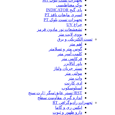
تجهیزات تست بلوک MT
یوک مغناطیسی
پای گیج INDICATOR
اسپری مایعات نافذ PT
تجهیزات تست بلوک PT
چراغ UV
تشعشعات نور مادون قرمز
یووی لایت متر
تست الکتریکی و برق
اهم متر
گوس متر و تسلامتر
کلمپ آمپر متر
فرکانس متر
پاور آنالایزر
تستر جریان ولتاژ
مولتی متر
وات متر
ادی کارنت
اسیلوسکوپ
RST| تستر عایق|میگر | ارت سنج
اندازه گیری مقاومت سطح
تجهیزات رادیوگرافی RT
ایکس ری و گاما
دارو ظهور و ثبوت