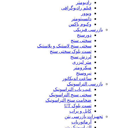
رادیومتر
فیلم رادیوگرافی
ویوور
دانسیتومتر
وکیوم باکس
بازرسی فیزیکی
دورسنج
سختی سنج
سختی سنج لاستیک و پلاستیک
تست بلوک سختی سنج
لرزش سنج
متر لیزری
میکرومتر
نیروسنج
ساعت اندیکاتور
بازرسی التراسونیک
عیب یاب التراسونیک
سختی سنج التراسونیک
ضخامت سنج التراسونیک
تست بلوک UT
کابل و پراب
تجهیزات بازرسی بتن
آرماتوریاب
التراسونیک بتن