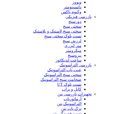
ویوور
دانسیتومتر
وکیوم باکس
بازرسی فیزیکی
دورسنج
سختی سنج
سختی سنج لاستیک و پلاستیک
تست بلوک سختی سنج
لرزش سنج
متر لیزری
میکرومتر
نیروسنج
ساعت اندیکاتور
بازرسی التراسونیک
عیب یاب التراسونیک
سختی سنج التراسونیک
ضخامت سنج التراسونیک
تست بلوک UT
کابل و پراب
تجهیزات بازرسی بتن
آرماتوریاب
التراسونیک بتن
ترک یاب بتن
تست خوردگی بتن