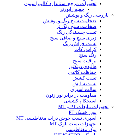
تجهیزات مرجع استاندارد کالیبراسیون
جعبه راپورتر
بازرسی رنگ و پوشش
ضخامت سنج رنگ و پوشش
ضخامت سنج رنگ تر
تست چسبندگی رنگ
زبری سنج و صافی سنج
تست خراش رنگ
کراس کات
رنگ سنج
براقیت سنج
هالیدی دیتکتور
حفاظت کاتدی
تست کشش
تست سایش
سالت اسپری
مقاومت در برابر نور زنون
استحکام کششی
تجهیزات مایعات PT و MT
پودر خشک PT
اسپری تست جوش ذرات مغناطیسی MT
تجهیزات تست بلوک MT
یوک مغناطیسی