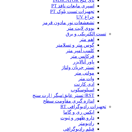
پای گیج INDICATOR
اسپری مایعات نافذ PT
تجهیزات تست بلوک PT
چراغ UV
تشعشعات نور مادون قرمز
یووی لایت متر
تست الکتریکی و برق
اهم متر
گوس متر و تسلامتر
کلمپ آمپر متر
فرکانس متر
پاور آنالایزر
تستر جریان ولتاژ
مولتی متر
وات متر
ادی کارنت
اسیلوسکوپ
RST| تستر عایق|میگر | ارت سنج
اندازه گیری مقاومت سطح
تجهیزات رادیوگرافی RT
ایکس ری و گاما
دارو ظهور و ثبوت
رادیومتر
فیلم رادیوگرافی