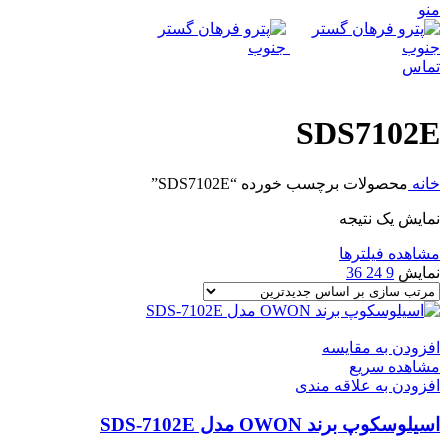
منو
تماس
SDS7102E
خانه
محصولات برچسب خورده “SDS7102E”
نمایش یک نتیجه
مشاهده فیلترها
نمایش
9
24
36
افزودن به مقایسه
مشاهده سریع
افزودن به علاقه مندی
اسیلوسکوپ برند OWON مدل SDS-7102E