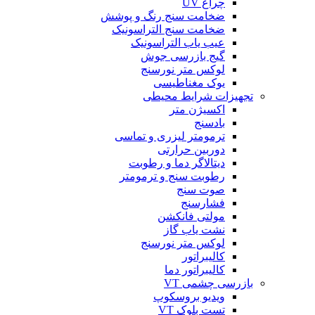
چراغ UV
ضخامت سنج رنگ و پوشش
ضخامت سنج التراسونیک
عیب یاب التراسونیک
گیج بازرسی جوش
لوکس متر نورسنج
یوک مغناطیسی
تجهیزات شرایط محیطی
اکسیژن متر
بادسنج
ترمومتر لیزری و تماسی
دوربین حرارتی
دیتالاگر دما و رطوبت
رطوبت سنج و ترمومتر
صوت سنج
فشارسنج
مولتی فانکشن
نشت یاب گاز
لوکس متر نورسنج
کالیبراتور
کالیبراتور دما
بازرسی چشمی VT
ویدیو بروسکوپ
تست بلوک VT