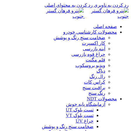
رد کردن به ناوبری
رد کردن به محتوای اصلی
صفحه اصلی
محصولات کارشناسی خودرو
ضخامت سنج رنگ و پوشش
کار اکسپرت
آینه بازرسی
چراغ قوه بازرسی
قلم مگنت
ویدیو بروسکوپ
دیاگ
رال رنگ
کراس کات
براقیت سنج
رنگ سنج
محصولات NDT
آزمایشگاه پایه جوش
تست بلوک UT
تست بلوک VT
چراغ UV
ضخامت سنج رنگ و پوشش