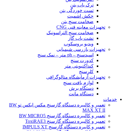
ترک یاب بتن
تست خوردگی بتن
چکش اشمیت
ضخامت سنج بتن
تجهیزات معاینه فنی CNG
ضخامت سنج التراسونیک
نشت یاب گاز
ویدیو بروسکوپ
تجهیزات بازرسی شیمیایی
اسیدسنج – ph متر – نمک سنج
کدورت سنج
کنداکتیویتی متر
کلرسنج
تجهیزات آزمایشگاه متالوگرافی
لوازم بافت سنج
دستگاه برش
دستگاه مانت
خدمات
تعمیر و کالیبره دستگاه گازسنج مکس ایکس تو BW
MAX XT II
تعمیر و کالیبره دستگاه گازسنج BW MICRO5
تعمیر و کالیبره دستگاه گازسنج ToxiRAE3
تعمیر و کایبره دستگاه گازسنج IMPULS XT