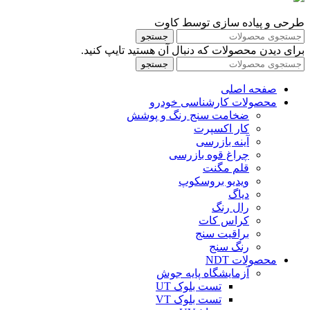
طرحی و پیاده سازی توسط کاوت
جستجو
برای دیدن محصولات که دنبال آن هستید تایپ کنید.
جستجو
صفحه اصلی
محصولات کارشناسی خودرو
ضخامت سنج رنگ و پوشش
کار اکسپرت
آینه بازرسی
چراغ قوه بازرسی
قلم مگنت
ویدیو بروسکوپ
دیاگ
رال رنگ
کراس کات
براقیت سنج
رنگ سنج
محصولات NDT
آزمایشگاه پایه جوش
تست بلوک UT
تست بلوک VT