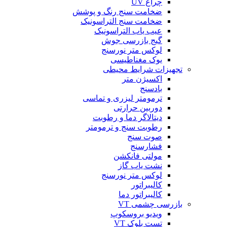
چراغ UV
ضخامت سنج رنگ و پوشش
ضخامت سنج التراسونیک
عیب یاب التراسونیک
گیج بازرسی جوش
لوکس متر نورسنج
یوک مغناطیسی
تجهیزات شرایط محیطی
اکسیژن متر
بادسنج
ترمومتر لیزری و تماسی
دوربین حرارتی
دیتالاگر دما و رطوبت
رطوبت سنج و ترمومتر
صوت سنج
فشارسنج
مولتی فانکشن
نشت یاب گاز
لوکس متر نورسنج
کالیبراتور
کالیبراتور دما
بازرسی چشمی VT
ویدیو بروسکوپ
تست بلوک VT