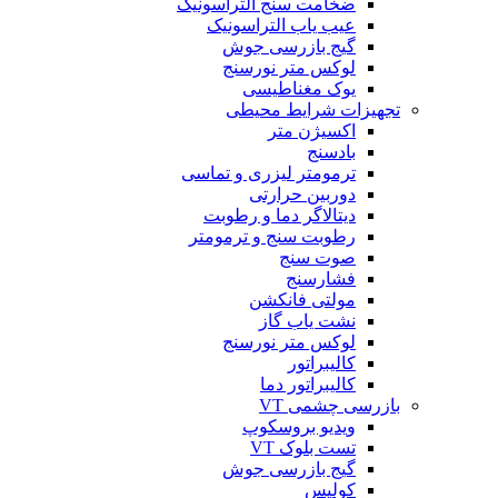
ضخامت سنج التراسونیک
عیب یاب التراسونیک
گیج بازرسی جوش
لوکس متر نورسنج
یوک مغناطیسی
تجهیزات شرایط محیطی
اکسیژن متر
بادسنج
ترمومتر لیزری و تماسی
دوربین حرارتی
دیتالاگر دما و رطوبت
رطوبت سنج و ترمومتر
صوت سنج
فشارسنج
مولتی فانکشن
نشت یاب گاز
لوکس متر نورسنج
کالیبراتور
کالیبراتور دما
بازرسی چشمی VT
ویدیو بروسکوپ
تست بلوک VT
گیج بازرسی جوش
کولیس