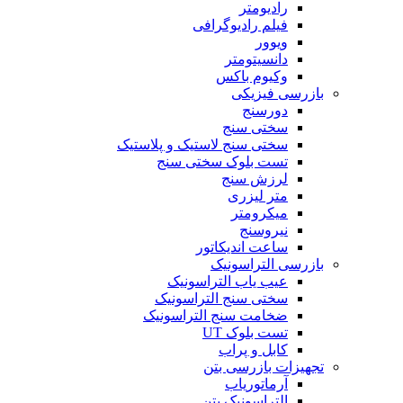
رادیومتر
فیلم رادیوگرافی
ویوور
دانسیتومتر
وکیوم باکس
بازرسی فیزیکی
دورسنج
سختی سنج
سختی سنج لاستیک و پلاستیک
تست بلوک سختی سنج
لرزش سنج
متر لیزری
میکرومتر
نیروسنج
ساعت اندیکاتور
بازرسی التراسونیک
عیب یاب التراسونیک
سختی سنج التراسونیک
ضخامت سنج التراسونیک
تست بلوک UT
کابل و پراب
تجهیزات بازرسی بتن
آرماتوریاب
التراسونیک بتن