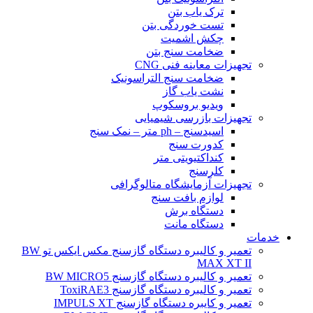
ترک یاب بتن
تست خوردگی بتن
چکش اشمیت
ضخامت سنج بتن
تجهیزات معاینه فنی CNG
ضخامت سنج التراسونیک
نشت یاب گاز
ویدیو بروسکوپ
تجهیزات بازرسی شیمیایی
اسیدسنج – ph متر – نمک سنج
کدورت سنج
کنداکتیویتی متر
کلرسنج
تجهیزات آزمایشگاه متالوگرافی
لوازم بافت سنج
دستگاه برش
دستگاه مانت
خدمات
تعمیر و کالیبره دستگاه گازسنج مکس ایکس تو BW
MAX XT II
تعمیر و کالیبره دستگاه گازسنج BW MICRO5
تعمیر و کالیبره دستگاه گازسنج ToxiRAE3
تعمیر و کایبره دستگاه گازسنج IMPULS XT