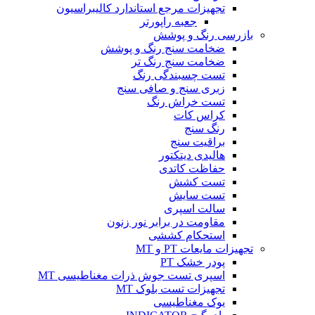
تجهیزات مرجع استاندارد کالیبراسیون
جعبه راپورتر
بازرسی رنگ و پوشش
ضخامت سنج رنگ و پوشش
ضخامت سنج رنگ تر
تست چسبندگی رنگ
زبری سنج و صافی سنج
تست خراش رنگ
کراس کات
رنگ سنج
براقیت سنج
هالیدی دیتکتور
حفاظت کاتدی
تست کشش
تست سایش
سالت اسپری
مقاومت در برابر نور زنون
استحکام کششی
تجهیزات مایعات PT و MT
پودر خشک PT
اسپری تست جوش ذرات مغناطیسی MT
تجهیزات تست بلوک MT
یوک مغناطیسی