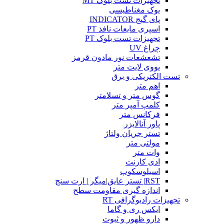
تجهیزات تست بلوک MT
یوک مغناطیسی
پای گیج INDICATOR
اسپری مایعات نافذ PT
تجهیزات تست بلوک PT
چراغ UV
تشعشعات نور مادون قرمز
یووی لایت متر
تست الکتریکی و برق
اهم متر
گوس متر و تسلامتر
کلمپ آمپر متر
فرکانس متر
پاور آنالایزر
تستر جریان ولتاژ
مولتی متر
وات متر
ادی کارنت
اسیلوسکوپ
RST| تستر عایق|میگر | ارت سنج
اندازه گیری مقاومت سطح
تجهیزات رادیوگرافی RT
ایکس ری و گاما
دارو ظهور و ثبوت