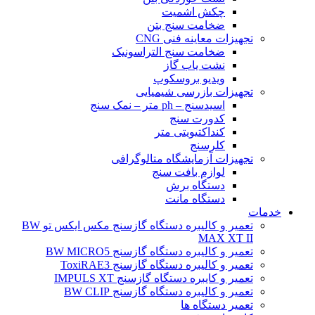
چکش اشمیت
ضخامت سنج بتن
تجهیزات معاینه فنی CNG
ضخامت سنج التراسونیک
نشت یاب گاز
ویدیو بروسکوپ
تجهیزات بازرسی شیمیایی
اسیدسنج – ph متر – نمک سنج
کدورت سنج
کنداکتیویتی متر
کلرسنج
تجهیزات آزمایشگاه متالوگرافی
لوازم بافت سنج
دستگاه برش
دستگاه مانت
خدمات
تعمیر و کالیبره دستگاه گازسنج مکس ایکس تو BW
MAX XT II
تعمیر و کالیبره دستگاه گازسنج BW MICRO5
تعمیر و کالیبره دستگاه گازسنج ToxiRAE3
تعمیر و کایبره دستگاه گازسنج IMPULS XT
تعمیر و کالیبره دستگاه گازسنج BW CLIP
تعمیر دستگاه ها