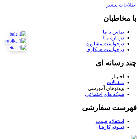
اطلاعات بیشتر
با مخاطبان
تماس با ما
دربـاره مـا
درخواست مشاوره
درخواست همکاری
چند رسانه ای
اخـبـار
مـقـالات
ویدئوهای آموزشی
شبکه های اجتماعی
فهرست سفارشی
استعلام قیمت
نمـونه کارهـا