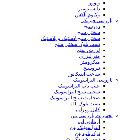
ویوور
دانسیتومتر
وکیوم باکس
بازرسی فیزیکی
دورسنج
سختی سنج
سختی سنج لاستیک و پلاستیک
تست بلوک سختی سنج
لرزش سنج
متر لیزری
میکرومتر
نیروسنج
ساعت اندیکاتور
بازرسی التراسونیک
عیب یاب التراسونیک
سختی سنج التراسونیک
ضخامت سنج التراسونیک
تست بلوک UT
کابل و پراب
تجهیزات بازرسی بتن
آرماتوریاب
التراسونیک بتن
ترک یاب بتن
تست خوردگی بتن