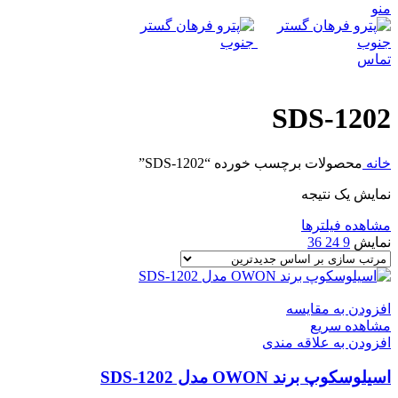
منو
تماس
SDS-1202
خانه
محصولات برچسب خورده “SDS-1202”
نمایش یک نتیجه
مشاهده فیلترها
نمایش
9
24
36
افزودن به مقایسه
مشاهده سریع
افزودن به علاقه مندی
اسیلوسکوپ برند OWON مدل SDS-1202