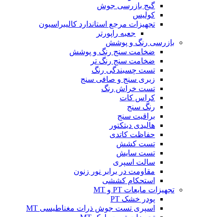
گیج بازرسی جوش
کولیس
تجهیزات مرجع استاندارد کالیبراسیون
جعبه راپورتر
بازرسی رنگ و پوشش
ضخامت سنج رنگ و پوشش
ضخامت سنج رنگ تر
تست چسبندگی رنگ
زبری سنج و صافی سنج
تست خراش رنگ
کراس کات
رنگ سنج
براقیت سنج
هالیدی دیتکتور
حفاظت کاتدی
تست کشش
تست سایش
سالت اسپری
مقاومت در برابر نور زنون
استحکام کششی
تجهیزات مایعات PT و MT
پودر خشک PT
اسپری تست جوش ذرات مغناطیسی MT