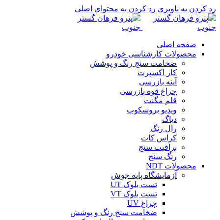
رد کردن به ناوبری
رد کردن به محتوای اصلی
صفحه اصلی
محصولات کارشناسی خودرو
ضخامت سنج رنگ و پوشش
کار اکسپرت
آینه بازرسی
چراغ قوه بازرسی
قلم مگنت
ویدیو بروسکوپ
دیاگ
رال رنگ
کراس کات
براقیت سنج
رنگ سنج
محصولات NDT
آزمایشگاه پایه جوش
تست بلوک UT
تست بلوک VT
چراغ UV
ضخامت سنج رنگ و پوشش