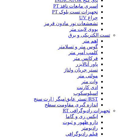
پای گیج INDICATOR
اسپری مایعات نافذ PT
تجهیزات تست بلوک PT
چراغ UV
تشعشعات نور مادون قرمز
یووی لایت متر
تست الکتریکی و برق
اهم متر
گوس متر و تسلامتر
کلمپ آمپر متر
فرکانس متر
پاور آنالایزر
تستر جریان ولتاژ
مولتی متر
وات متر
ادی کارنت
اسیلوسکوپ
RST| تستر عایق|میگر | ارت سنج
اندازه گیری مقاومت سطح
تجهیزات رادیوگرافی RT
ایکس ری و گاما
دارو ظهور و ثبوت
رادیومتر
فیلم رادیوگرافی