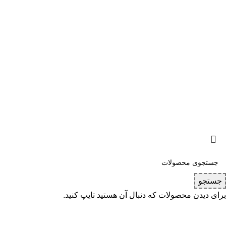
با مخاطبان
چند رسانه ای
تماس با ما
اخـبـار
دربـاره مـا
مـقـالات
درخواست مشاوره
ویدئوهای آموزش
درخواست همکاری
شبکه های اجتما
طرحی و پیاده سازی توسط کاوت
جستجو
برای دیدن محصولات که دنبال آن هستید تایپ کنید.