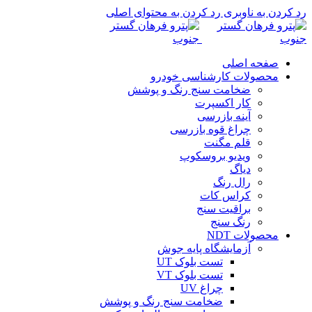
رد کردن به ناوبری
رد کردن به محتوای اصلی
صفحه اصلی
محصولات کارشناسی خودرو
ضخامت سنج رنگ و پوشش
کار اکسپرت
آینه بازرسی
چراغ قوه بازرسی
قلم مگنت
ویدیو بروسکوپ
دیاگ
رال رنگ
کراس کات
براقیت سنج
رنگ سنج
محصولات NDT
آزمایشگاه پایه جوش
تست بلوک UT
تست بلوک VT
چراغ UV
ضخامت سنج رنگ و پوشش