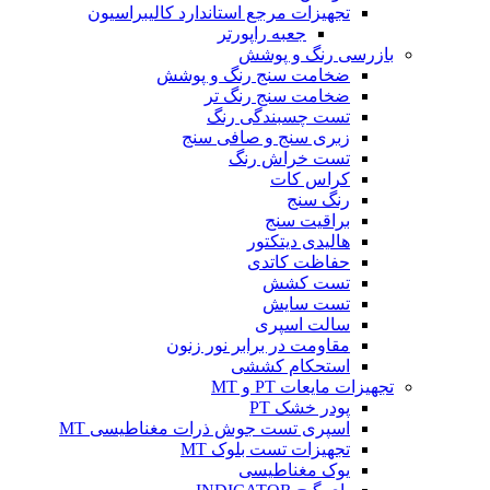
تجهیزات مرجع استاندارد کالیبراسیون
جعبه راپورتر
بازرسی رنگ و پوشش
ضخامت سنج رنگ و پوشش
ضخامت سنج رنگ تر
تست چسبندگی رنگ
زبری سنج و صافی سنج
تست خراش رنگ
کراس کات
رنگ سنج
براقیت سنج
هالیدی دیتکتور
حفاظت کاتدی
تست کشش
تست سایش
سالت اسپری
مقاومت در برابر نور زنون
استحکام کششی
تجهیزات مایعات PT و MT
پودر خشک PT
اسپری تست جوش ذرات مغناطیسی MT
تجهیزات تست بلوک MT
یوک مغناطیسی