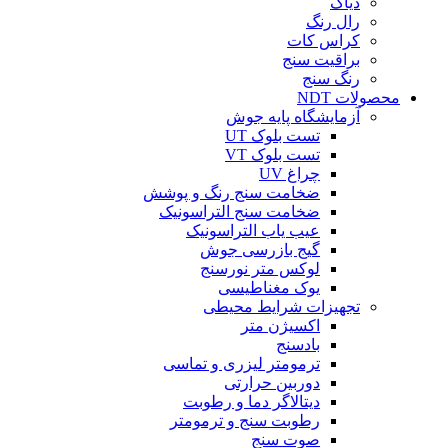
دیاگ
رال رنگ
کراس کات
براقیت سنج
رنگ سنج
محصولات NDT
آزمایشگاه پایه جوش
تست بلوک UT
تست بلوک VT
چراغ UV
ضخامت سنج رنگ و پوشش
ضخامت سنج التراسونیک
عیب یاب التراسونیک
گیج بازرسی جوش
لوکس متر نورسنج
یوک مغناطیسی
تجهیزات شرایط محیطی
اکسیژن متر
بادسنج
ترمومتر لیزری و تماسی
دوربین حرارتی
دیتالاگر دما و رطوبت
رطوبت سنج و ترمومتر
صوت سنج