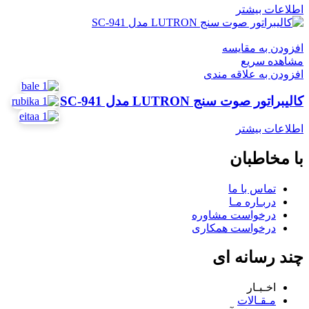
اطلاعات بیشتر
افزودن به مقایسه
مشاهده سریع
افزودن به علاقه مندی
کالیبراتور صوت سنج LUTRON مدل SC-941
اطلاعات بیشتر
با مخاطبان
تماس با ما
دربـاره مـا
درخواست مشاوره
درخواست همکاری
چند رسانه ای
اخـبـار
مـقـالات