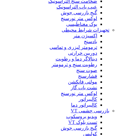
ضخامت سنج التراسونیک
عیب یاب التراسونیک
گیج بازرسی جوش
لوکس متر نورسنج
یوک مغناطیسی
تجهیزات شرایط محیطی
اکسیژن متر
بادسنج
ترمومتر لیزری و تماسی
دوربین حرارتی
دیتالاگر دما و رطوبت
رطوبت سنج و ترمومتر
صوت سنج
فشارسنج
مولتی فانکشن
نشت یاب گاز
لوکس متر نورسنج
کالیبراتور
کالیبراتور دما
بازرسی چشمی VT
ویدیو بروسکوپ
تست بلوک VT
گیج بازرسی جوش
کولیس