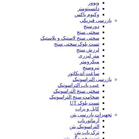
ویوور
دانسیتومتر
وکیوم باکس
بازرسی فیزیکی
دورسنج
سختی سنج
سختی سنج لاستیک و پلاستیک
تست بلوک سختی سنج
لرزش سنج
متر لیزری
میکرومتر
نیروسنج
ساعت اندیکاتور
بازرسی التراسونیک
عیب یاب التراسونیک
سختی سنج التراسونیک
ضخامت سنج التراسونیک
تست بلوک UT
کابل و پراب
تجهیزات بازرسی بتن
آرماتوریاب
التراسونیک بتن
ترک یاب بتن
تست خوردگی بتن