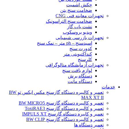
چکش اشمیت
ضخامت سنج بتن
تجهیزات معاینه فنی CNG
ضخامت سنج التراسونیک
نشت یاب گاز
ویدیو بروسکوپ
تجهیزات بازرسی شیمیایی
اسیدسنج – ph متر – نمک سنج
کدورت سنج
کنداکتیویتی متر
کلرسنج
تجهیزات آزمایشگاه متالوگرافی
لوازم بافت سنج
دستگاه برش
دستگاه مانت
خدمات
تعمیر و کالیبره دستگاه گازسنج مکس ایکس تو BW
MAX XT II
تعمیر و کالیبره دستگاه گازسنج BW MICRO5
تعمیر و کالیبره دستگاه گازسنج ToxiRAE3
تعمیر و کایبره دستگاه گازسنج IMPULS XT
تعمیر و کالیبره دستگاه گازسنج BW CLIP
تعمیر دستگاه ها