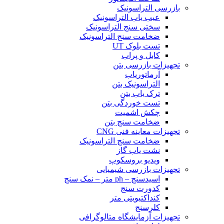
بازرسی التراسونیک
عیب یاب التراسونیک
سختی سنج التراسونیک
ضخامت سنج التراسونیک
تست بلوک UT
کابل و پراب
تجهیزات بازرسی بتن
آرماتوریاب
التراسونیک بتن
ترک یاب بتن
تست خوردگی بتن
چکش اشمیت
ضخامت سنج بتن
تجهیزات معاینه فنی CNG
ضخامت سنج التراسونیک
نشت یاب گاز
ویدیو بروسکوپ
تجهیزات بازرسی شیمیایی
اسیدسنج – ph متر – نمک سنج
کدورت سنج
کنداکتیویتی متر
کلرسنج
تجهیزات آزمایشگاه متالوگرافی