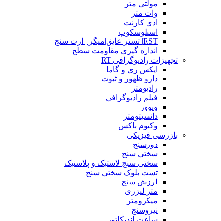
مولتی متر
وات متر
ادی کارنت
اسیلوسکوپ
RST| تستر عایق|میگر | ارت سنج
اندازه گیری مقاومت سطح
تجهیزات رادیوگرافی RT
ایکس ری و گاما
دارو ظهور و ثبوت
رادیومتر
فیلم رادیوگرافی
ویوور
دانسیتومتر
وکیوم باکس
بازرسی فیزیکی
دورسنج
سختی سنج
سختی سنج لاستیک و پلاستیک
تست بلوک سختی سنج
لرزش سنج
متر لیزری
میکرومتر
نیروسنج
ساعت اندیکاتور