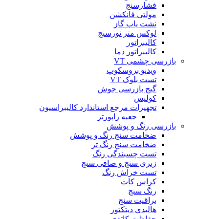
فشارسنج
مولتی فانکشن
نشت یاب گاز
لوکس متر نورسنج
کالیبراتور
کالیبراتور دما
بازرسی چشمی VT
ویدیو بروسکوپ
تست بلوک VT
گیج بازرسی جوش
کولیس
تجهیزات مرجع استاندارد کالیبراسیون
جعبه راپورتر
بازرسی رنگ و پوشش
ضخامت سنج رنگ و پوشش
ضخامت سنج رنگ تر
تست چسبندگی رنگ
زبری سنج و صافی سنج
تست خراش رنگ
کراس کات
رنگ سنج
براقیت سنج
هالیدی دیتکتور
حفاظت کاتدی