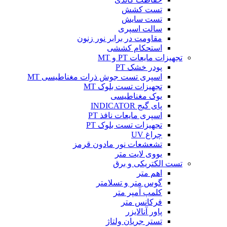
تست کشش
تست سایش
سالت اسپری
مقاومت در برابر نور زنون
استحکام کششی
تجهیزات مایعات PT و MT
پودر خشک PT
اسپری تست جوش ذرات مغناطیسی MT
تجهیزات تست بلوک MT
یوک مغناطیسی
پای گیج INDICATOR
اسپری مایعات نافذ PT
تجهیزات تست بلوک PT
چراغ UV
تشعشعات نور مادون قرمز
یووی لایت متر
تست الکتریکی و برق
اهم متر
گوس متر و تسلامتر
کلمپ آمپر متر
فرکانس متر
پاور آنالایزر
تستر جریان ولتاژ