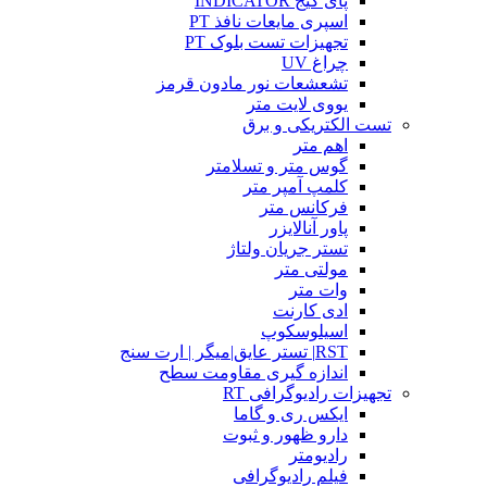
پای گیج INDICATOR
اسپری مایعات نافذ PT
تجهیزات تست بلوک PT
چراغ UV
تشعشعات نور مادون قرمز
یووی لایت متر
تست الکتریکی و برق
اهم متر
گوس متر و تسلامتر
کلمپ آمپر متر
فرکانس متر
پاور آنالایزر
تستر جریان ولتاژ
مولتی متر
وات متر
ادی کارنت
اسیلوسکوپ
RST| تستر عایق|میگر | ارت سنج
اندازه گیری مقاومت سطح
تجهیزات رادیوگرافی RT
ایکس ری و گاما
دارو ظهور و ثبوت
رادیومتر
فیلم رادیوگرافی