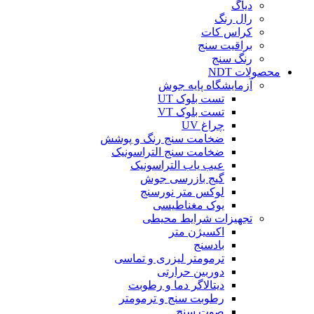
دیاگ
رال رنگ
کراس کات
براقیت سنج
رنگ سنج
محصولات NDT
آزمایشگاه پایه جوش
تست بلوک UT
تست بلوک VT
چراغ UV
ضخامت سنج رنگ و پوشش
ضخامت سنج التراسونیک
عیب یاب التراسونیک
گیج بازرسی جوش
لوکس متر نورسنج
یوک مغناطیسی
تجهیزات شرایط محیطی
اکسیژن متر
بادسنج
ترمومتر لیزری و تماسی
دوربین حرارتی
دیتالاگر دما و رطوبت
رطوبت سنج و ترمومتر
صوت سنج