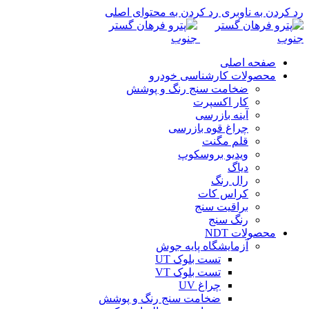
رد کردن به ناوبری
رد کردن به محتوای اصلی
صفحه اصلی
محصولات کارشناسی خودرو
ضخامت سنج رنگ و پوشش
کار اکسپرت
آینه بازرسی
چراغ قوه بازرسی
قلم مگنت
ویدیو بروسکوپ
دیاگ
رال رنگ
کراس کات
براقیت سنج
رنگ سنج
محصولات NDT
آزمایشگاه پایه جوش
تست بلوک UT
تست بلوک VT
چراغ UV
ضخامت سنج رنگ و پوشش