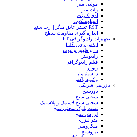
مولتی متر
وات متر
ادی کارنت
اسیلوسکوپ
RST| تستر عایق|میگر | ارت سنج
اندازه گیری مقاومت سطح
تجهیزات رادیوگرافی RT
ایکس ری و گاما
دارو ظهور و ثبوت
رادیومتر
فیلم رادیوگرافی
ویوور
دانسیتومتر
وکیوم باکس
بازرسی فیزیکی
دورسنج
سختی سنج
سختی سنج لاستیک و پلاستیک
تست بلوک سختی سنج
لرزش سنج
متر لیزری
میکرومتر
نیروسنج