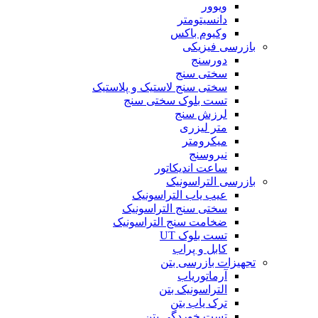
ویوور
دانسیتومتر
وکیوم باکس
بازرسی فیزیکی
دورسنج
سختی سنج
سختی سنج لاستیک و پلاستیک
تست بلوک سختی سنج
لرزش سنج
متر لیزری
میکرومتر
نیروسنج
ساعت اندیکاتور
بازرسی التراسونیک
عیب یاب التراسونیک
سختی سنج التراسونیک
ضخامت سنج التراسونیک
تست بلوک UT
کابل و پراب
تجهیزات بازرسی بتن
آرماتوریاب
التراسونیک بتن
ترک یاب بتن
تست خوردگی بتن