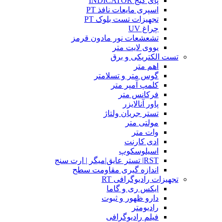
پای گیج INDICATOR
اسپری مایعات نافذ PT
تجهیزات تست بلوک PT
چراغ UV
تشعشعات نور مادون قرمز
یووی لایت متر
تست الکتریکی و برق
اهم متر
گوس متر و تسلامتر
کلمپ آمپر متر
فرکانس متر
پاور آنالایزر
تستر جریان ولتاژ
مولتی متر
وات متر
ادی کارنت
اسیلوسکوپ
RST| تستر عایق|میگر | ارت سنج
اندازه گیری مقاومت سطح
تجهیزات رادیوگرافی RT
ایکس ری و گاما
دارو ظهور و ثبوت
رادیومتر
فیلم رادیوگرافی