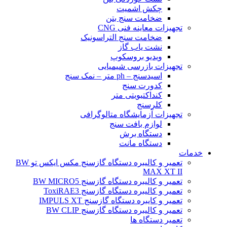
چکش اشمیت
ضخامت سنج بتن
تجهیزات معاینه فنی CNG
ضخامت سنج التراسونیک
نشت یاب گاز
ویدیو بروسکوپ
تجهیزات بازرسی شیمیایی
اسیدسنج – ph متر – نمک سنج
کدورت سنج
کنداکتیویتی متر
کلرسنج
تجهیزات آزمایشگاه متالوگرافی
لوازم بافت سنج
دستگاه برش
دستگاه مانت
خدمات
تعمیر و کالیبره دستگاه گازسنج مکس ایکس تو BW
MAX XT II
تعمیر و کالیبره دستگاه گازسنج BW MICRO5
تعمیر و کالیبره دستگاه گازسنج ToxiRAE3
تعمیر و کایبره دستگاه گازسنج IMPULS XT
تعمیر و کالیبره دستگاه گازسنج BW CLIP
تعمیر دستگاه ها