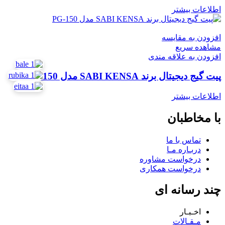
اطلاعات بیشتر
افزودن به مقایسه
مشاهده سریع
افزودن به علاقه مندی
پیت گیج دیجیتال برند SABI KENSA مدل PG-150
اطلاعات بیشتر
با مخاطبان
تماس با ما
دربـاره مـا
درخواست مشاوره
درخواست همکاری
چند رسانه ای
اخـبـار
مـقـالات