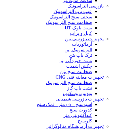
ساعت اندیکاتور
بازرسی التراسونیک
عیب یاب التراسونیک
سختی سنج التراسونیک
ضخامت سنج التراسونیک
تست بلوک UT
کابل و پراب
تجهیزات بازرسی بتن
آرماتوریاب
التراسونیک بتن
ترک یاب بتن
تست خوردگی بتن
چکش اشمیت
ضخامت سنج بتن
تجهیزات معاینه فنی CNG
ضخامت سنج التراسونیک
نشت یاب گاز
ویدیو بروسکوپ
تجهیزات بازرسی شیمیایی
اسیدسنج – ph متر – نمک سنج
کدورت سنج
کنداکتیویتی متر
کلرسنج
تجهیزات آزمایشگاه متالوگرافی