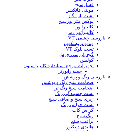
فشارسنج
مولتی فانکشن
نشت یاب گاز
لوکس متر نورسنج
کالیبراتور
کالیبراتور دما
بازرسی چشمی VT
ویدیو بروسکوپ
تست بلوک VT
گیج بازرسی جوش
کولیس
تجهیزات مرجع استاندارد کالیبراسیون
جعبه راپورتر
بازرسی رنگ و پوشش
ضخامت سنج رنگ و پوشش
ضخامت سنج رنگ تر
تست چسبندگی رنگ
زبری سنج و صافی سنج
تست خراش رنگ
کراس کات
رنگ سنج
براقیت سنج
هالیدی دیتکتور