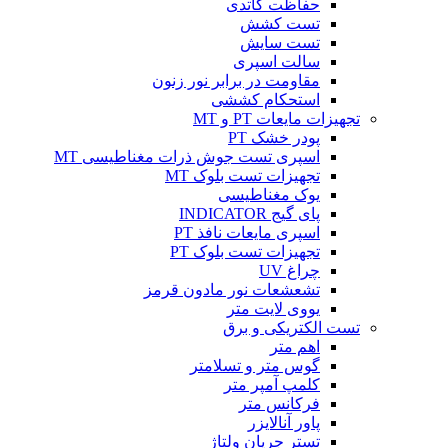
حفاظت کاتدی
تست کشش
تست سایش
سالت اسپری
مقاومت در برابر نور زنون
استحکام کششی
تجهیزات مایعات PT و MT
پودر خشک PT
اسپری تست جوش ذرات مغناطیسی MT
تجهیزات تست بلوک MT
یوک مغناطیسی
پای گیج INDICATOR
اسپری مایعات نافذ PT
تجهیزات تست بلوک PT
چراغ UV
تشعشعات نور مادون قرمز
یووی لایت متر
تست الکتریکی و برق
اهم متر
گوس متر و تسلامتر
کلمپ آمپر متر
فرکانس متر
پاور آنالایزر
تستر جریان ولتاژ