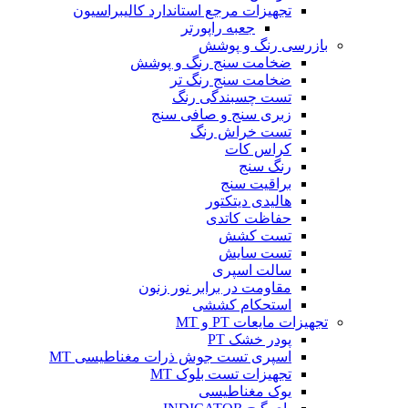
تجهیزات مرجع استاندارد کالیبراسیون
جعبه راپورتر
بازرسی رنگ و پوشش
ضخامت سنج رنگ و پوشش
ضخامت سنج رنگ تر
تست چسبندگی رنگ
زبری سنج و صافی سنج
تست خراش رنگ
کراس کات
رنگ سنج
براقیت سنج
هالیدی دیتکتور
حفاظت کاتدی
تست کشش
تست سایش
سالت اسپری
مقاومت در برابر نور زنون
استحکام کششی
تجهیزات مایعات PT و MT
پودر خشک PT
اسپری تست جوش ذرات مغناطیسی MT
تجهیزات تست بلوک MT
یوک مغناطیسی