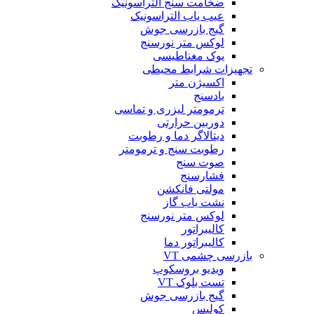
ضخامت سنج التراسونیک
عیب یاب التراسونیک
گیج بازرسی جوش
لوکس متر نورسنج
یوک مغناطیسی
تجهیزات شرایط محیطی
اکسیژن متر
بادسنج
ترمومتر لیزری و تماسی
دوربین حرارتی
دیتالاگر دما و رطوبت
رطوبت سنج و ترمومتر
صوت سنج
فشارسنج
مولتی فانکشن
نشت یاب گاز
لوکس متر نورسنج
کالیبراتور
کالیبراتور دما
بازرسی چشمی VT
ویدیو بروسکوپ
تست بلوک VT
گیج بازرسی جوش
کولیس