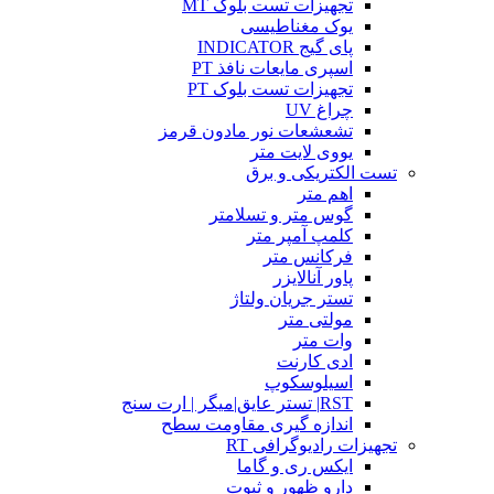
تجهیزات تست بلوک MT
یوک مغناطیسی
پای گیج INDICATOR
اسپری مایعات نافذ PT
تجهیزات تست بلوک PT
چراغ UV
تشعشعات نور مادون قرمز
یووی لایت متر
تست الکتریکی و برق
اهم متر
گوس متر و تسلامتر
کلمپ آمپر متر
فرکانس متر
پاور آنالایزر
تستر جریان ولتاژ
مولتی متر
وات متر
ادی کارنت
اسیلوسکوپ
RST| تستر عایق|میگر | ارت سنج
اندازه گیری مقاومت سطح
تجهیزات رادیوگرافی RT
ایکس ری و گاما
دارو ظهور و ثبوت