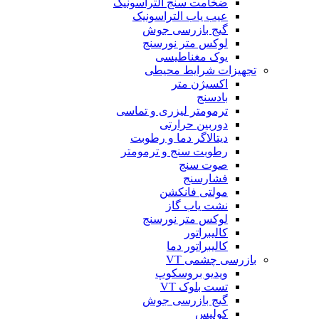
ضخامت سنج التراسونیک
عیب یاب التراسونیک
گیج بازرسی جوش
لوکس متر نورسنج
یوک مغناطیسی
تجهیزات شرایط محیطی
اکسیژن متر
بادسنج
ترمومتر لیزری و تماسی
دوربین حرارتی
دیتالاگر دما و رطوبت
رطوبت سنج و ترمومتر
صوت سنج
فشارسنج
مولتی فانکشن
نشت یاب گاز
لوکس متر نورسنج
کالیبراتور
کالیبراتور دما
بازرسی چشمی VT
ویدیو بروسکوپ
تست بلوک VT
گیج بازرسی جوش
کولیس