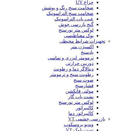
چراغ UV
ضخامت سنج رنگ و پوشش
ضخامت سنج التراسونیک
عیب یاب التراسونیک
گیج بازرسی جوش
لوکس متر نورسنج
یوک مغناطیسی
تجهیزات شرایط محیطی
اکسیژن متر
بادسنج
ترمومتر لیزری و تماسی
دوربین حرارتی
دیتالاگر دما و رطوبت
رطوبت سنج و ترمومتر
صوت سنج
فشارسنج
مولتی فانکشن
نشت یاب گاز
لوکس متر نورسنج
کالیبراتور
کالیبراتور دما
بازرسی چشمی VT
ویدیو بروسکوپ
تست بلوک VT