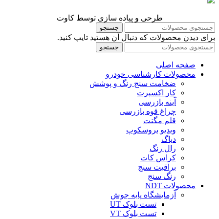
طرحی و پیاده سازی توسط کاوت
جستجو
برای دیدن محصولات که دنبال آن هستید تایپ کنید.
جستجو
صفحه اصلی
محصولات کارشناسی خودرو
ضخامت سنج رنگ و پوشش
کار اکسپرت
آینه بازرسی
چراغ قوه بازرسی
قلم مگنت
ویدیو بروسکوپ
دیاگ
رال رنگ
کراس کات
براقیت سنج
رنگ سنج
محصولات NDT
آزمایشگاه پایه جوش
تست بلوک UT
تست بلوک VT