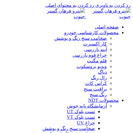
رد کردن به ناوبری
رد کردن به محتوای اصلی
صفحه اصلی
محصولات کارشناسی خودرو
ضخامت سنج رنگ و پوشش
کار اکسپرت
آینه بازرسی
چراغ قوه بازرسی
قلم مگنت
ویدیو بروسکوپ
دیاگ
رال رنگ
کراس کات
براقیت سنج
رنگ سنج
محصولات NDT
آزمایشگاه پایه جوش
تست بلوک UT
تست بلوک VT
چراغ UV
ضخامت سنج رنگ و پوشش