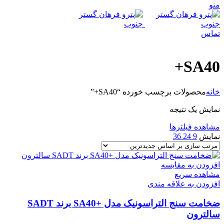
منو
تماس
SA40+
خانه
محصولات برچسب خورده “SA40+”
نمایش یک نتیجه
مشاهده فیلترها
نمایش
9
24
36
افزودن به مقایسه
مشاهده سریع
افزودن به علاقه مندی
ضخامت سنج التراسونیک مدل +SA40 برند SADT
سالترون