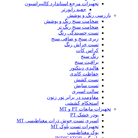
تجهیزات مرجع استاندارد کالیبراسیون
جعبه راپورتر
بازرسی رنگ و پوشش
ضخامت سنج رنگ و پوشش
ضخامت سنج رنگ تر
تست چسبندگی رنگ
زبری سنج و صافی سنج
تست خراش رنگ
کراس کات
رنگ سنج
براقیت سنج
هالیدی دیتکتور
حفاظت کاتدی
تست کشش
تست سایش
سالت اسپری
مقاومت در برابر نور زنون
استحکام کششی
تجهیزات مایعات PT و MT
پودر خشک PT
اسپری تست جوش ذرات مغناطیسی MT
تجهیزات تست بلوک MT
یوک مغناطیسی