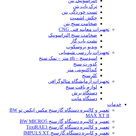
التراسونیک بتن
ترک یاب بتن
تست خوردگی بتن
چکش اشمیت
ضخامت سنج بتن
تجهیزات معاینه فنی CNG
ضخامت سنج التراسونیک
نشت یاب گاز
ویدیو بروسکوپ
تجهیزات بازرسی شیمیایی
اسیدسنج – ph متر – نمک سنج
کدورت سنج
کنداکتیویتی متر
کلرسنج
تجهیزات آزمایشگاه متالوگرافی
لوازم بافت سنج
دستگاه برش
دستگاه مانت
خدمات
تعمیر و کالیبره دستگاه گازسنج مکس ایکس تو BW
MAX XT II
تعمیر و کالیبره دستگاه گازسنج BW MICRO5
تعمیر و کالیبره دستگاه گازسنج ToxiRAE3
تعمیر و کایبره دستگاه گازسنج IMPULS XT