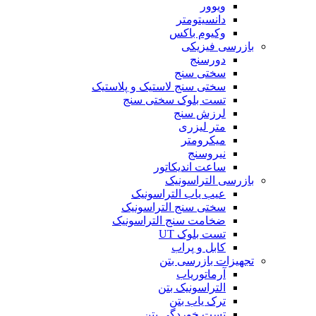
ویوور
دانسیتومتر
وکیوم باکس
بازرسی فیزیکی
دورسنج
سختی سنج
سختی سنج لاستیک و پلاستیک
تست بلوک سختی سنج
لرزش سنج
متر لیزری
میکرومتر
نیروسنج
ساعت اندیکاتور
بازرسی التراسونیک
عیب یاب التراسونیک
سختی سنج التراسونیک
ضخامت سنج التراسونیک
تست بلوک UT
کابل و پراب
تجهیزات بازرسی بتن
آرماتوریاب
التراسونیک بتن
ترک یاب بتن
تست خوردگی بتن