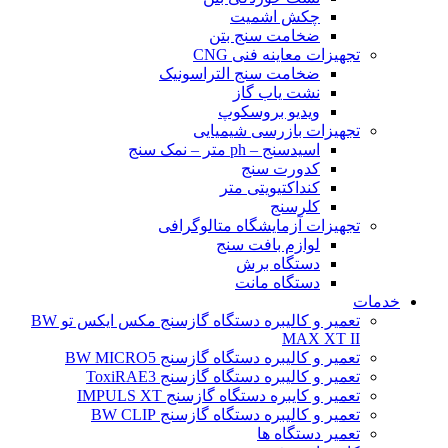
چکش اشمیت
ضخامت سنج بتن
تجهیزات معاینه فنی CNG
ضخامت سنج التراسونیک
نشت یاب گاز
ویدیو بروسکوپ
تجهیزات بازرسی شیمیایی
اسیدسنج – ph متر – نمک سنج
کدورت سنج
کنداکتیویتی متر
کلرسنج
تجهیزات آزمایشگاه متالوگرافی
لوازم بافت سنج
دستگاه برش
دستگاه مانت
خدمات
تعمیر و کالیبره دستگاه گازسنج مکس ایکس تو BW
MAX XT II
تعمیر و کالیبره دستگاه گازسنج BW MICRO5
تعمیر و کالیبره دستگاه گازسنج ToxiRAE3
تعمیر و کایبره دستگاه گازسنج IMPULS XT
تعمیر و کالیبره دستگاه گازسنج BW CLIP
تعمیر دستگاه ها