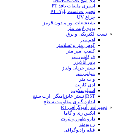
پای گیج INDICATOR
اسپری مایعات نافذ PT
تجهیزات تست بلوک PT
چراغ UV
تشعشعات نور مادون قرمز
یووی لایت متر
تست الکتریکی و برق
اهم متر
گوس متر و تسلامتر
کلمپ آمپر متر
فرکانس متر
پاور آنالایزر
تستر جریان ولتاژ
مولتی متر
وات متر
ادی کارنت
اسیلوسکوپ
RST| تستر عایق|میگر | ارت سنج
اندازه گیری مقاومت سطح
تجهیزات رادیوگرافی RT
ایکس ری و گاما
دارو ظهور و ثبوت
رادیومتر
فیلم رادیوگرافی