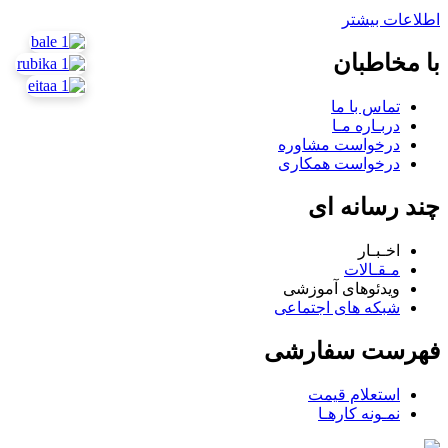
اطلاعات بیشتر
با مخاطبان
تماس با ما
دربـاره مـا
درخواست مشاوره
درخواست همکاری
چند رسانه ای
اخـبـار
مـقـالات
ویدئوهای آموزشی
شبکه های اجتماعی
فهرست سفارشی
استعلام قیمت
نمـونه کارهـا