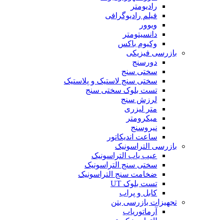
رادیومتر
فیلم رادیوگرافی
ویوور
دانسیتومتر
وکیوم باکس
بازرسی فیزیکی
دورسنج
سختی سنج
سختی سنج لاستیک و پلاستیک
تست بلوک سختی سنج
لرزش سنج
متر لیزری
میکرومتر
نیروسنج
ساعت اندیکاتور
بازرسی التراسونیک
عیب یاب التراسونیک
سختی سنج التراسونیک
ضخامت سنج التراسونیک
تست بلوک UT
کابل و پراب
تجهیزات بازرسی بتن
آرماتوریاب