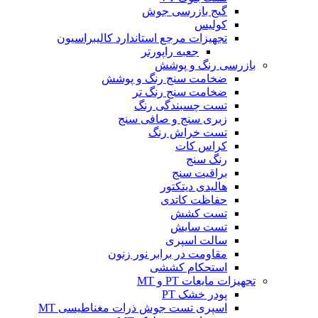
گیج بازرسی جوش
کولیس
تجهیزات مرجع استاندارد کالیبراسیون
جعبه راپورتر
بازرسی رنگ و پوشش
ضخامت سنج رنگ و پوشش
ضخامت سنج رنگ تر
تست چسبندگی رنگ
زبری سنج و صافی سنج
تست خراش رنگ
کراس کات
رنگ سنج
براقیت سنج
هالیدی دیتکتور
حفاظت کاتدی
تست کشش
تست سایش
سالت اسپری
مقاومت در برابر نور زنون
استحکام کششی
تجهیزات مایعات PT و MT
پودر خشک PT
اسپری تست جوش ذرات مغناطیسی MT