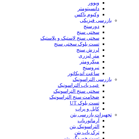
ویوور
دانسیتومتر
وکیوم باکس
بازرسی فیزیکی
دورسنج
سختی سنج
سختی سنج لاستیک و پلاستیک
تست بلوک سختی سنج
لرزش سنج
متر لیزری
میکرومتر
نیروسنج
ساعت اندیکاتور
بازرسی التراسونیک
عیب یاب التراسونیک
سختی سنج التراسونیک
ضخامت سنج التراسونیک
تست بلوک UT
کابل و پراب
تجهیزات بازرسی بتن
آرماتوریاب
التراسونیک بتن
ترک یاب بتن
تست خوردگی بتن