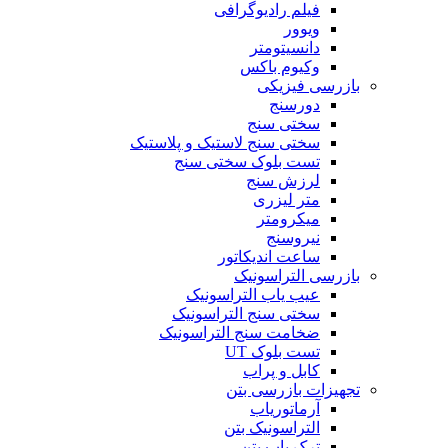
فیلم رادیوگرافی
ویوور
دانسیتومتر
وکیوم باکس
بازرسی فیزیکی
دورسنج
سختی سنج
سختی سنج لاستیک و پلاستیک
تست بلوک سختی سنج
لرزش سنج
متر لیزری
میکرومتر
نیروسنج
ساعت اندیکاتور
بازرسی التراسونیک
عیب یاب التراسونیک
سختی سنج التراسونیک
ضخامت سنج التراسونیک
تست بلوک UT
کابل و پراب
تجهیزات بازرسی بتن
آرماتوریاب
التراسونیک بتن
ترک یاب بتن