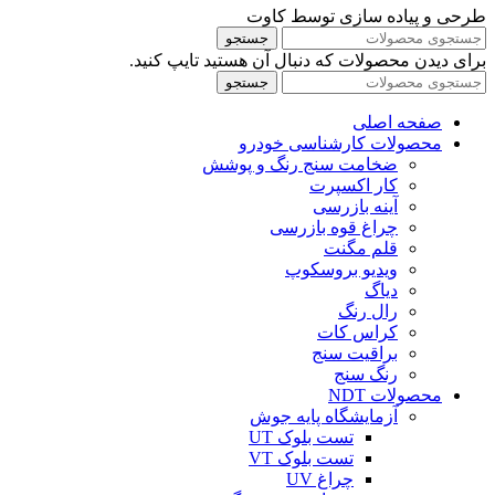
طرحی و پیاده سازی توسط کاوت
جستجو
برای دیدن محصولات که دنبال آن هستید تایپ کنید.
جستجو
صفحه اصلی
محصولات کارشناسی خودرو
ضخامت سنج رنگ و پوشش
کار اکسپرت
آینه بازرسی
چراغ قوه بازرسی
قلم مگنت
ویدیو بروسکوپ
دیاگ
رال رنگ
کراس کات
براقیت سنج
رنگ سنج
محصولات NDT
آزمایشگاه پایه جوش
تست بلوک UT
تست بلوک VT
چراغ UV