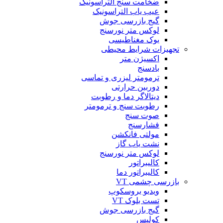
ضخامت سنج التراسونیک
عیب یاب التراسونیک
گیج بازرسی جوش
لوکس متر نورسنج
یوک مغناطیسی
تجهیزات شرایط محیطی
اکسیژن متر
بادسنج
ترمومتر لیزری و تماسی
دوربین حرارتی
دیتالاگر دما و رطوبت
رطوبت سنج و ترمومتر
صوت سنج
فشارسنج
مولتی فانکشن
نشت یاب گاز
لوکس متر نورسنج
کالیبراتور
کالیبراتور دما
بازرسی چشمی VT
ویدیو بروسکوپ
تست بلوک VT
گیج بازرسی جوش
کولیس