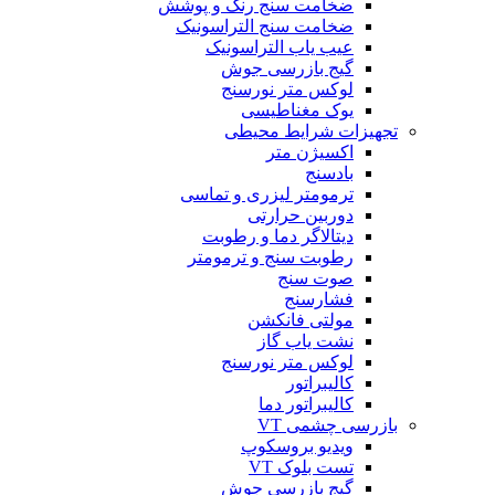
ضخامت سنج رنگ و پوشش
ضخامت سنج التراسونیک
عیب یاب التراسونیک
گیج بازرسی جوش
لوکس متر نورسنج
یوک مغناطیسی
تجهیزات شرایط محیطی
اکسیژن متر
بادسنج
ترمومتر لیزری و تماسی
دوربین حرارتی
دیتالاگر دما و رطوبت
رطوبت سنج و ترمومتر
صوت سنج
فشارسنج
مولتی فانکشن
نشت یاب گاز
لوکس متر نورسنج
کالیبراتور
کالیبراتور دما
بازرسی چشمی VT
ویدیو بروسکوپ
تست بلوک VT
گیج بازرسی جوش