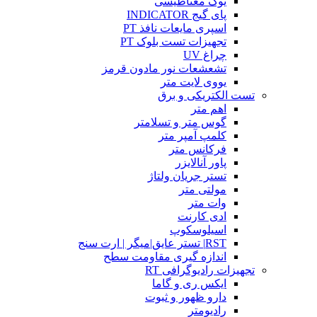
یوک مغناطیسی
پای گیج INDICATOR
اسپری مایعات نافذ PT
تجهیزات تست بلوک PT
چراغ UV
تشعشعات نور مادون قرمز
یووی لایت متر
تست الکتریکی و برق
اهم متر
گوس متر و تسلامتر
کلمپ آمپر متر
فرکانس متر
پاور آنالایزر
تستر جریان ولتاژ
مولتی متر
وات متر
ادی کارنت
اسیلوسکوپ
RST| تستر عایق|میگر | ارت سنج
اندازه گیری مقاومت سطح
تجهیزات رادیوگرافی RT
ایکس ری و گاما
دارو ظهور و ثبوت
رادیومتر