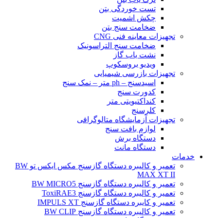
تست خوردگی بتن
چکش اشمیت
ضخامت سنج بتن
تجهیزات معاینه فنی CNG
ضخامت سنج التراسونیک
نشت یاب گاز
ویدیو بروسکوپ
تجهیزات بازرسی شیمیایی
اسیدسنج – ph متر – نمک سنج
کدورت سنج
کنداکتیویتی متر
کلرسنج
تجهیزات آزمایشگاه متالوگرافی
لوازم بافت سنج
دستگاه برش
دستگاه مانت
خدمات
تعمیر و کالیبره دستگاه گازسنج مکس ایکس تو BW
MAX XT II
تعمیر و کالیبره دستگاه گازسنج BW MICRO5
تعمیر و کالیبره دستگاه گازسنج ToxiRAE3
تعمیر و کایبره دستگاه گازسنج IMPULS XT
تعمیر و کالیبره دستگاه گازسنج BW CLIP