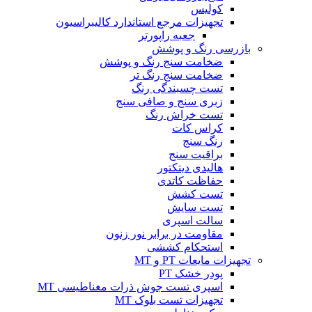
کولیس
تجهیزات مرجع استاندارد کالیبراسیون
جعبه راپورتر
بازرسی رنگ و پوشش
ضخامت سنج رنگ و پوشش
ضخامت سنج رنگ تر
تست چسبندگی رنگ
زبری سنج و صافی سنج
تست خراش رنگ
کراس کات
رنگ سنج
براقیت سنج
هالیدی دیتکتور
حفاظت کاتدی
تست کشش
تست سایش
سالت اسپری
مقاومت در برابر نور زنون
استحکام کششی
تجهیزات مایعات PT و MT
پودر خشک PT
اسپری تست جوش ذرات مغناطیسی MT
تجهیزات تست بلوک MT