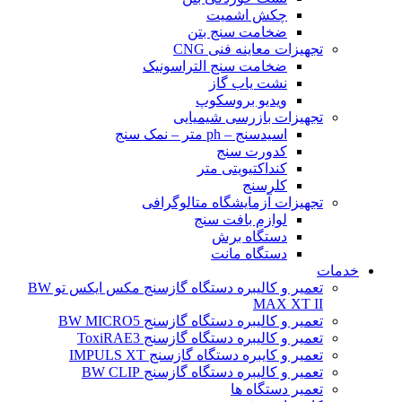
چکش اشمیت
ضخامت سنج بتن
تجهیزات معاینه فنی CNG
ضخامت سنج التراسونیک
نشت یاب گاز
ویدیو بروسکوپ
تجهیزات بازرسی شیمیایی
اسیدسنج – ph متر – نمک سنج
کدورت سنج
کنداکتیویتی متر
کلرسنج
تجهیزات آزمایشگاه متالوگرافی
لوازم بافت سنج
دستگاه برش
دستگاه مانت
خدمات
تعمیر و کالیبره دستگاه گازسنج مکس ایکس تو BW
MAX XT II
تعمیر و کالیبره دستگاه گازسنج BW MICRO5
تعمیر و کالیبره دستگاه گازسنج ToxiRAE3
تعمیر و کایبره دستگاه گازسنج IMPULS XT
تعمیر و کالیبره دستگاه گازسنج BW CLIP
تعمیر دستگاه ها