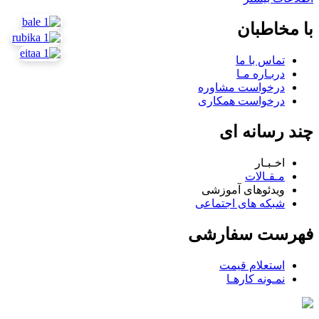
با مخاطبان
تماس با ما
دربـاره مـا
درخواست مشاوره
درخواست همکاری
چند رسانه ای
اخـبـار
مـقـالات
ویدئوهای آموزشی
شبکه های اجتماعی
فهرست سفارشی
استعلام قیمت
نمـونه کارهـا