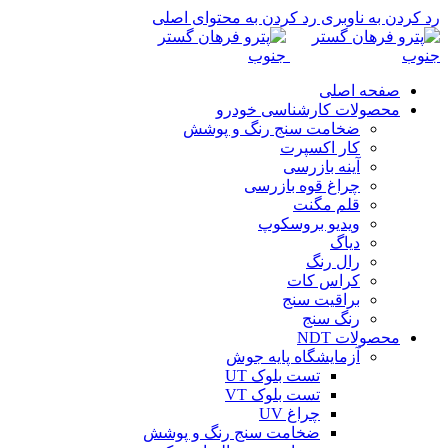
رد کردن به ناوبری
رد کردن به محتوای اصلی
صفحه اصلی
محصولات کارشناسی خودرو
ضخامت سنج رنگ و پوشش
کار اکسپرت
آینه بازرسی
چراغ قوه بازرسی
قلم مگنت
ویدیو بروسکوپ
دیاگ
رال رنگ
کراس کات
براقیت سنج
رنگ سنج
محصولات NDT
آزمایشگاه پایه جوش
تست بلوک UT
تست بلوک VT
چراغ UV
ضخامت سنج رنگ و پوشش