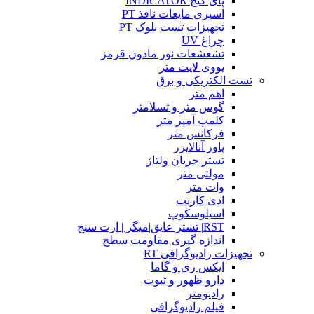
پای گیج INDICATOR
اسپری مایعات نافذ PT
تجهیزات تست بلوک PT
چراغ UV
تشعشعات نور مادون قرمز
یووی لایت متر
تست الکتریکی و برق
اهم متر
گوس متر و تسلامتر
کلمپ آمپر متر
فرکانس متر
پاور آنالایزر
تستر جریان ولتاژ
مولتی متر
وات متر
ادی کارنت
اسیلوسکوپ
RST| تستر عایق|میگر | ارت سنج
اندازه گیری مقاومت سطح
تجهیزات رادیوگرافی RT
ایکس ری و گاما
دارو ظهور و ثبوت
رادیومتر
فیلم رادیوگرافی