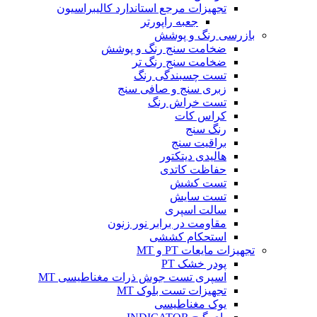
تجهیزات مرجع استاندارد کالیبراسیون
جعبه راپورتر
بازرسی رنگ و پوشش
ضخامت سنج رنگ و پوشش
ضخامت سنج رنگ تر
تست چسبندگی رنگ
زبری سنج و صافی سنج
تست خراش رنگ
کراس کات
رنگ سنج
براقیت سنج
هالیدی دیتکتور
حفاظت کاتدی
تست کشش
تست سایش
سالت اسپری
مقاومت در برابر نور زنون
استحکام کششی
تجهیزات مایعات PT و MT
پودر خشک PT
اسپری تست جوش ذرات مغناطیسی MT
تجهیزات تست بلوک MT
یوک مغناطیسی