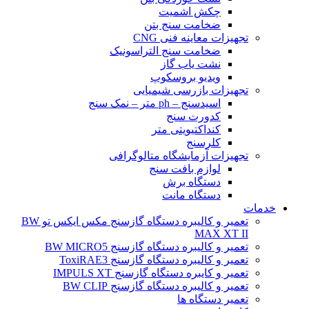
چکش اشمیت
ضخامت سنج بتن
تجهیزات معاینه فنی CNG
ضخامت سنج التراسونیک
نشت یاب گاز
ویدیو بروسکوپ
تجهیزات بازرسی شیمیایی
اسیدسنج – ph متر – نمک سنج
کدورت سنج
کنداکتیویتی متر
کلرسنج
تجهیزات آزمایشگاه متالوگرافی
لوازم بافت سنج
دستگاه برش
دستگاه مانت
خدمات
تعمیر و کالیبره دستگاه گازسنج مکس ایکس تو BW
MAX XT II
تعمیر و کالیبره دستگاه گازسنج BW MICRO5
تعمیر و کالیبره دستگاه گازسنج ToxiRAE3
تعمیر و کایبره دستگاه گازسنج IMPULS XT
تعمیر و کالیبره دستگاه گازسنج BW CLIP
تعمیر دستگاه ها