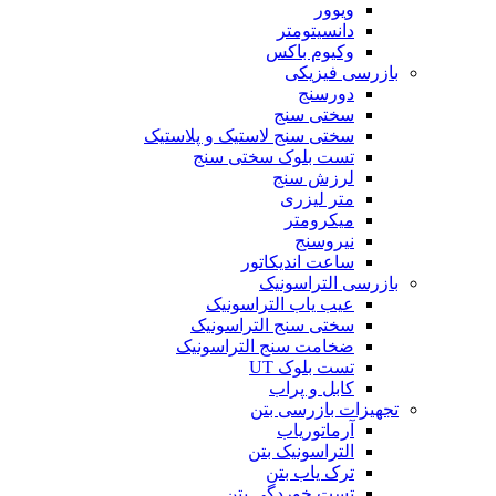
ویوور
دانسیتومتر
وکیوم باکس
بازرسی فیزیکی
دورسنج
سختی سنج
سختی سنج لاستیک و پلاستیک
تست بلوک سختی سنج
لرزش سنج
متر لیزری
میکرومتر
نیروسنج
ساعت اندیکاتور
بازرسی التراسونیک
عیب یاب التراسونیک
سختی سنج التراسونیک
ضخامت سنج التراسونیک
تست بلوک UT
کابل و پراب
تجهیزات بازرسی بتن
آرماتوریاب
التراسونیک بتن
ترک یاب بتن
تست خوردگی بتن