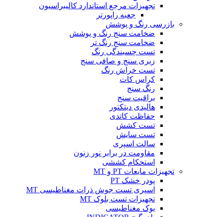
تجهیزات مرجع استاندارد کالیبراسیون
جعبه راپورتر
بازرسی رنگ و پوشش
ضخامت سنج رنگ و پوشش
ضخامت سنج رنگ تر
تست چسبندگی رنگ
زبری سنج و صافی سنج
تست خراش رنگ
کراس کات
رنگ سنج
براقیت سنج
هالیدی دیتکتور
حفاظت کاتدی
تست کشش
تست سایش
سالت اسپری
مقاومت در برابر نور زنون
استحکام کششی
تجهیزات مایعات PT و MT
پودر خشک PT
اسپری تست جوش ذرات مغناطیسی MT
تجهیزات تست بلوک MT
یوک مغناطیسی