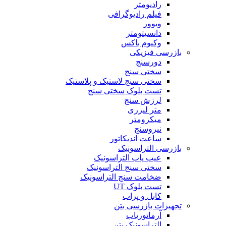
رادیومتر
فیلم رادیوگرافی
ویوور
دانسیتومتر
وکیوم باکس
بازرسی فیزیکی
دورسنج
سختی سنج
سختی سنج لاستیک و پلاستیک
تست بلوک سختی سنج
لرزش سنج
متر لیزری
میکرومتر
نیروسنج
ساعت اندیکاتور
بازرسی التراسونیک
عیب یاب التراسونیک
سختی سنج التراسونیک
ضخامت سنج التراسونیک
تست بلوک UT
کابل و پراب
تجهیزات بازرسی بتن
آرماتوریاب
التراسونیک بتن