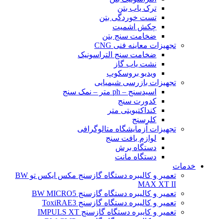
ترک یاب بتن
تست خوردگی بتن
چکش اشمیت
ضخامت سنج بتن
تجهیزات معاینه فنی CNG
ضخامت سنج التراسونیک
نشت یاب گاز
ویدیو بروسکوپ
تجهیزات بازرسی شیمیایی
اسیدسنج – ph متر – نمک سنج
کدورت سنج
کنداکتیویتی متر
کلرسنج
تجهیزات آزمایشگاه متالوگرافی
لوازم بافت سنج
دستگاه برش
دستگاه مانت
خدمات
تعمیر و کالیبره دستگاه گازسنج مکس ایکس تو BW
MAX XT II
تعمیر و کالیبره دستگاه گازسنج BW MICRO5
تعمیر و کالیبره دستگاه گازسنج ToxiRAE3
تعمیر و کایبره دستگاه گازسنج IMPULS XT