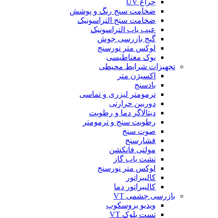
چراغ UV
ضخامت سنج رنگ و پوشش
ضخامت سنج التراسونیک
عیب یاب التراسونیک
گیج بازرسی جوش
لوکس متر نورسنج
یوک مغناطیسی
تجهیزات شرایط محیطی
اکسیژن متر
بادسنج
ترمومتر لیزری و تماسی
دوربین حرارتی
دیتالاگر دما و رطوبت
رطوبت سنج و ترمومتر
صوت سنج
فشارسنج
مولتی فانکشن
نشت یاب گاز
لوکس متر نورسنج
کالیبراتور
کالیبراتور دما
بازرسی چشمی VT
ویدیو بروسکوپ
تست بلوک VT