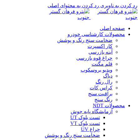
رد کردن به ناوبری
رد کردن به محتوای اصلی
صفحه اصلی
محصولات کارشناسی خودرو
ضخامت سنج رنگ و پوشش
کار اکسپرت
آینه بازرسی
چراغ قوه بازرسی
قلم مگنت
ویدیو بروسکوپ
دیاگ
رال رنگ
کراس کات
براقیت سنج
رنگ سنج
محصولات NDT
آزمایشگاه پایه جوش
تست بلوک UT
تست بلوک VT
چراغ UV
ضخامت سنج رنگ و پوشش