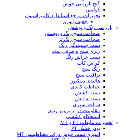
گیج بازرسی جوش
کولیس
تجهیزات مرجع استاندارد کالیبراسیون
جعبه راپورتر
بازرسی رنگ و پوشش
ضخامت سنج رنگ و پوشش
ضخامت سنج رنگ تر
تست چسبندگی رنگ
زبری سنج و صافی سنج
تست خراش رنگ
کراس کات
رنگ سنج
براقیت سنج
هالیدی دیتکتور
حفاظت کاتدی
تست کشش
تست سایش
سالت اسپری
مقاومت در برابر نور زنون
استحکام کششی
تجهیزات مایعات PT و MT
پودر خشک PT
اسپری تست جوش ذرات مغناطیسی MT