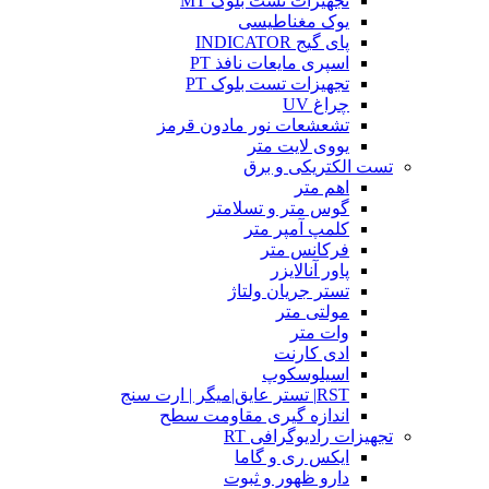
تجهیزات تست بلوک MT
یوک مغناطیسی
پای گیج INDICATOR
اسپری مایعات نافذ PT
تجهیزات تست بلوک PT
چراغ UV
تشعشعات نور مادون قرمز
یووی لایت متر
تست الکتریکی و برق
اهم متر
گوس متر و تسلامتر
کلمپ آمپر متر
فرکانس متر
پاور آنالایزر
تستر جریان ولتاژ
مولتی متر
وات متر
ادی کارنت
اسیلوسکوپ
RST| تستر عایق|میگر | ارت سنج
اندازه گیری مقاومت سطح
تجهیزات رادیوگرافی RT
ایکس ری و گاما
دارو ظهور و ثبوت