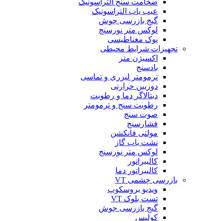
ضخامت سنج التراسونیک
عیب یاب التراسونیک
گیج بازرسی جوش
لوکس متر نورسنج
یوک مغناطیسی
تجهیزات شرایط محیطی
اکسیژن متر
بادسنج
ترمومتر لیزری و تماسی
دوربین حرارتی
دیتالاگر دما و رطوبت
رطوبت سنج و ترمومتر
صوت سنج
فشارسنج
مولتی فانکشن
نشت یاب گاز
لوکس متر نورسنج
کالیبراتور
کالیبراتور دما
بازرسی چشمی VT
ویدیو بروسکوپ
تست بلوک VT
گیج بازرسی جوش
کولیس