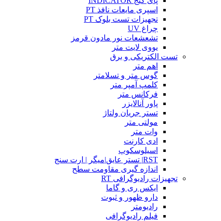
پای گیج INDICATOR
اسپری مایعات نافذ PT
تجهیزات تست بلوک PT
چراغ UV
تشعشعات نور مادون قرمز
یووی لایت متر
تست الکتریکی و برق
اهم متر
گوس متر و تسلامتر
کلمپ آمپر متر
فرکانس متر
پاور آنالایزر
تستر جریان ولتاژ
مولتی متر
وات متر
ادی کارنت
اسیلوسکوپ
RST| تستر عایق|میگر | ارت سنج
اندازه گیری مقاومت سطح
تجهیزات رادیوگرافی RT
ایکس ری و گاما
دارو ظهور و ثبوت
رادیومتر
فیلم رادیوگرافی