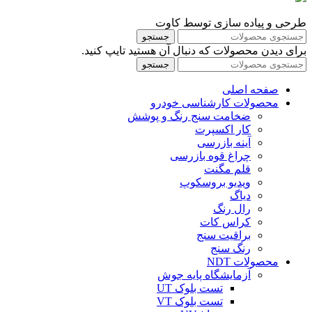
طرحی و پیاده سازی توسط کاوت
جستجو
برای دیدن محصولات که دنبال آن هستید تایپ کنید.
جستجو
صفحه اصلی
محصولات کارشناسی خودرو
ضخامت سنج رنگ و پوشش
کار اکسپرت
آینه بازرسی
چراغ قوه بازرسی
قلم مگنت
ویدیو بروسکوپ
دیاگ
رال رنگ
کراس کات
براقیت سنج
رنگ سنج
محصولات NDT
آزمایشگاه پایه جوش
تست بلوک UT
تست بلوک VT