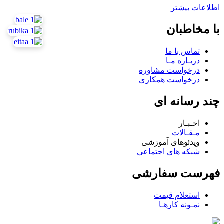
اطلاعات بیشتر
با مخاطبان
تماس با ما
دربـاره مـا
درخواست مشاوره
درخواست همکاری
چند رسانه ای
اخـبـار
مـقـالات
ویدئوهای آموزشی
شبکه های اجتماعی
فهرست سفارشی
استعلام قیمت
نمـونه کارهـا