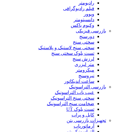
رادیومتر
فیلم رادیوگرافی
ویوور
دانسیتومتر
وکیوم باکس
بازرسی فیزیکی
دورسنج
سختی سنج
سختی سنج لاستیک و پلاستیک
تست بلوک سختی سنج
لرزش سنج
متر لیزری
میکرومتر
نیروسنج
ساعت اندیکاتور
بازرسی التراسونیک
عیب یاب التراسونیک
سختی سنج التراسونیک
ضخامت سنج التراسونیک
تست بلوک UT
کابل و پراب
تجهیزات بازرسی بتن
آرماتوریاب
التراسونیک بتن