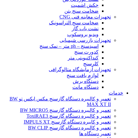
چکش اشمیت
ضخامت سنج بتن
تجهیزات معاینه فنی CNG
ضخامت سنج التراسونیک
نشت یاب گاز
ویدیو بروسکوپ
تجهیزات بازرسی شیمیایی
اسیدسنج – ph متر – نمک سنج
کدورت سنج
کنداکتیویتی متر
کلرسنج
تجهیزات آزمایشگاه متالوگرافی
لوازم بافت سنج
دستگاه برش
دستگاه مانت
خدمات
تعمیر و کالیبره دستگاه گازسنج مکس ایکس تو BW
MAX XT II
تعمیر و کالیبره دستگاه گازسنج BW MICRO5
تعمیر و کالیبره دستگاه گازسنج ToxiRAE3
تعمیر و کایبره دستگاه گازسنج IMPULS XT
تعمیر و کالیبره دستگاه گازسنج BW CLIP
تعمیر دستگاه ها