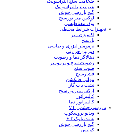
ضخامت سنج التراسونیک
عیب یاب التراسونیک
گیج بازرسی جوش
لوکس متر نورسنج
یوک مغناطیسی
تجهیزات شرایط محیطی
اکسیژن متر
بادسنج
ترمومتر لیزری و تماسی
دوربین حرارتی
دیتالاگر دما و رطوبت
رطوبت سنج و ترمومتر
صوت سنج
فشارسنج
مولتی فانکشن
نشت یاب گاز
لوکس متر نورسنج
کالیبراتور
کالیبراتور دما
بازرسی چشمی VT
ویدیو بروسکوپ
تست بلوک VT
گیج بازرسی جوش
کولیس