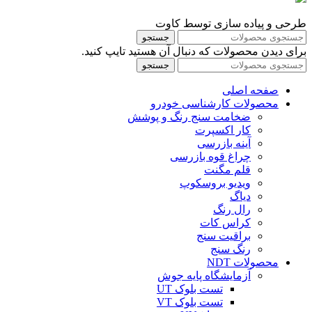
طرحی و پیاده سازی توسط کاوت
جستجو
برای دیدن محصولات که دنبال آن هستید تایپ کنید.
جستجو
صفحه اصلی
محصولات کارشناسی خودرو
ضخامت سنج رنگ و پوشش
کار اکسپرت
آینه بازرسی
چراغ قوه بازرسی
قلم مگنت
ویدیو بروسکوپ
دیاگ
رال رنگ
کراس کات
براقیت سنج
رنگ سنج
محصولات NDT
آزمایشگاه پایه جوش
تست بلوک UT
تست بلوک VT