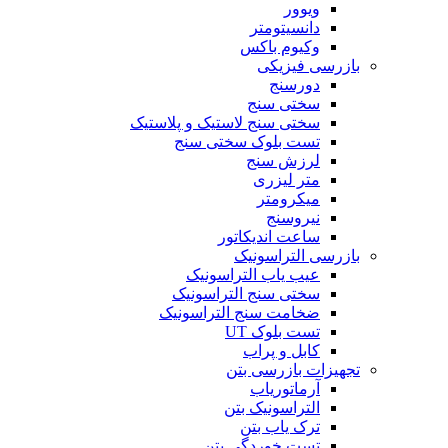
ویوور
دانسیتومتر
وکیوم باکس
بازرسی فیزیکی
دورسنج
سختی سنج
سختی سنج لاستیک و پلاستیک
تست بلوک سختی سنج
لرزش سنج
متر لیزری
میکرومتر
نیروسنج
ساعت اندیکاتور
بازرسی التراسونیک
عیب یاب التراسونیک
سختی سنج التراسونیک
ضخامت سنج التراسونیک
تست بلوک UT
کابل و پراب
تجهیزات بازرسی بتن
آرماتوریاب
التراسونیک بتن
ترک یاب بتن
تست خوردگی بتن