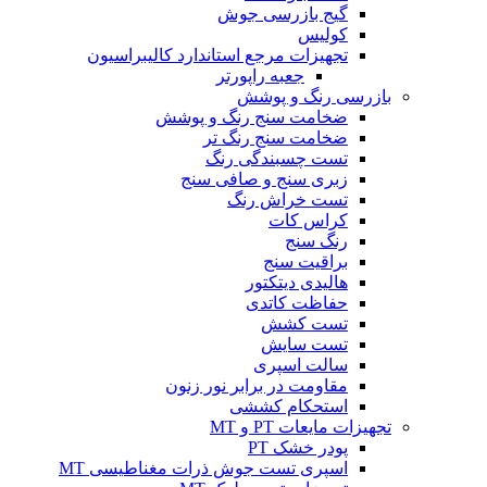
گیج بازرسی جوش
کولیس
تجهیزات مرجع استاندارد کالیبراسیون
جعبه راپورتر
بازرسی رنگ و پوشش
ضخامت سنج رنگ و پوشش
ضخامت سنج رنگ تر
تست چسبندگی رنگ
زبری سنج و صافی سنج
تست خراش رنگ
کراس کات
رنگ سنج
براقیت سنج
هالیدی دیتکتور
حفاظت کاتدی
تست کشش
تست سایش
سالت اسپری
مقاومت در برابر نور زنون
استحکام کششی
تجهیزات مایعات PT و MT
پودر خشک PT
اسپری تست جوش ذرات مغناطیسی MT