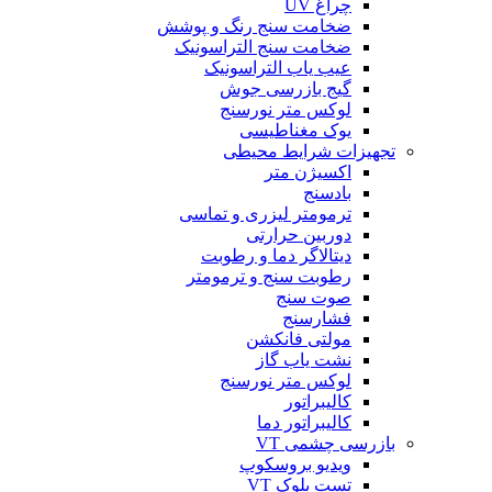
چراغ UV
ضخامت سنج رنگ و پوشش
ضخامت سنج التراسونیک
عیب یاب التراسونیک
گیج بازرسی جوش
لوکس متر نورسنج
یوک مغناطیسی
تجهیزات شرایط محیطی
اکسیژن متر
بادسنج
ترمومتر لیزری و تماسی
دوربین حرارتی
دیتالاگر دما و رطوبت
رطوبت سنج و ترمومتر
صوت سنج
فشارسنج
مولتی فانکشن
نشت یاب گاز
لوکس متر نورسنج
کالیبراتور
کالیبراتور دما
بازرسی چشمی VT
ویدیو بروسکوپ
تست بلوک VT