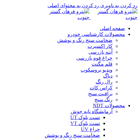
رد کردن به ناوبری
رد کردن به محتوای اصلی
صفحه اصلی
محصولات کارشناسی خودرو
ضخامت سنج رنگ و پوشش
کار اکسپرت
آینه بازرسی
چراغ قوه بازرسی
قلم مگنت
ویدیو بروسکوپ
دیاگ
رال رنگ
کراس کات
براقیت سنج
رنگ سنج
محصولات NDT
آزمایشگاه پایه جوش
تست بلوک UT
تست بلوک VT
چراغ UV
ضخامت سنج رنگ و پوشش