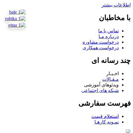
اطلاعات بیشتر
با مخاطبان
تماس با ما
دربـاره مـا
درخواست مشاوره
درخواست همکاری
چند رسانه ای
اخـبـار
مـقـالات
ویدئوهای آموزشی
شبکه های اجتماعی
فهرست سفارشی
استعلام قیمت
نمـونه کارهـا