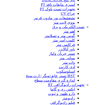
پای گیج INDICATOR
اسپری مایعات نافذ PT
تجهیزات تست بلوک PT
چراغ UV
تشعشعات نور مادون قرمز
یووی لایت متر
تست الکتریکی و برق
اهم متر
گوس متر و تسلامتر
کلمپ آمپر متر
فرکانس متر
پاور آنالایزر
تستر جریان ولتاژ
مولتی متر
وات متر
ادی کارنت
اسیلوسکوپ
RST| تستر عایق|میگر | ارت سنج
اندازه گیری مقاومت سطح
تجهیزات رادیوگرافی RT
ایکس ری و گاما
دارو ظهور و ثبوت
رادیومتر
فیلم رادیوگرافی