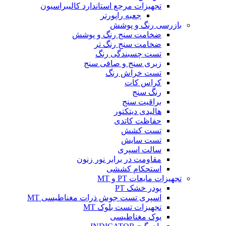
تجهیزات مرجع استاندارد کالیبراسیون
جعبه راپورتر
بازرسی رنگ و پوشش
ضخامت سنج رنگ و پوشش
ضخامت سنج رنگ تر
تست چسبندگی رنگ
زبری سنج و صافی سنج
تست خراش رنگ
کراس کات
رنگ سنج
براقیت سنج
هالیدی دیتکتور
حفاظت کاتدی
تست کشش
تست سایش
سالت اسپری
مقاومت در برابر نور زنون
استحکام کششی
تجهیزات مایعات PT و MT
پودر خشک PT
اسپری تست جوش ذرات مغناطیسی MT
تجهیزات تست بلوک MT
یوک مغناطیسی