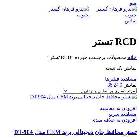
منو
تماس
RCD تستر
خانه
محصولات برچسب خورده “RCD تستر”
نمایش یک نتیجه
مشاهده فیلترها
نمایش
9
24
36
افزودن به مقایسه
مشاهده سریع
افزودن به علاقه مندی
تستر محافظ جان دیجیتالی برند CEM مدل DT-904