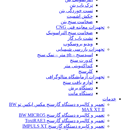
ترک یاب بتن
تست خوردگی بتن
چکش اشمیت
ضخامت سنج بتن
تجهیزات معاینه فنی CNG
ضخامت سنج التراسونیک
نشت یاب گاز
ویدیو بروسکوپ
تجهیزات بازرسی شیمیایی
اسیدسنج – ph متر – نمک سنج
کدورت سنج
کنداکتیویتی متر
کلرسنج
تجهیزات آزمایشگاه متالوگرافی
لوازم بافت سنج
دستگاه برش
دستگاه مانت
خدمات
تعمیر و کالیبره دستگاه گازسنج مکس ایکس تو BW
MAX XT II
تعمیر و کالیبره دستگاه گازسنج BW MICRO5
تعمیر و کالیبره دستگاه گازسنج ToxiRAE3
تعمیر و کایبره دستگاه گازسنج IMPULS XT