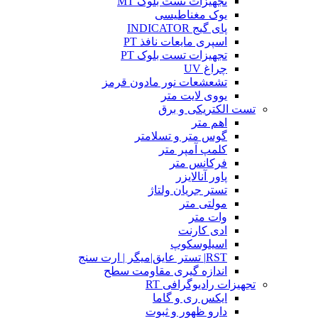
تجهیزات تست بلوک MT
یوک مغناطیسی
پای گیج INDICATOR
اسپری مایعات نافذ PT
تجهیزات تست بلوک PT
چراغ UV
تشعشعات نور مادون قرمز
یووی لایت متر
تست الکتریکی و برق
اهم متر
گوس متر و تسلامتر
کلمپ آمپر متر
فرکانس متر
پاور آنالایزر
تستر جریان ولتاژ
مولتی متر
وات متر
ادی کارنت
اسیلوسکوپ
RST| تستر عایق|میگر | ارت سنج
اندازه گیری مقاومت سطح
تجهیزات رادیوگرافی RT
ایکس ری و گاما
دارو ظهور و ثبوت