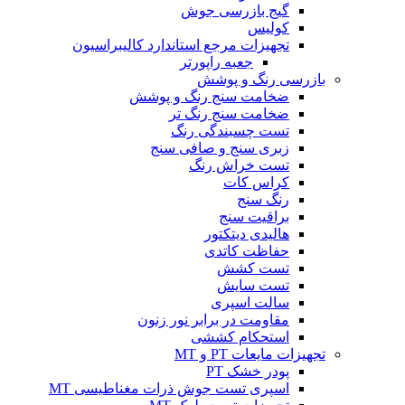
گیج بازرسی جوش
کولیس
تجهیزات مرجع استاندارد کالیبراسیون
جعبه راپورتر
بازرسی رنگ و پوشش
ضخامت سنج رنگ و پوشش
ضخامت سنج رنگ تر
تست چسبندگی رنگ
زبری سنج و صافی سنج
تست خراش رنگ
کراس کات
رنگ سنج
براقیت سنج
هالیدی دیتکتور
حفاظت کاتدی
تست کشش
تست سایش
سالت اسپری
مقاومت در برابر نور زنون
استحکام کششی
تجهیزات مایعات PT و MT
پودر خشک PT
اسپری تست جوش ذرات مغناطیسی MT