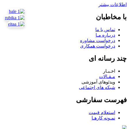
اطلاعات بیشتر
با مخاطبان
تماس با ما
دربـاره مـا
درخواست مشاوره
درخواست همکاری
چند رسانه ای
اخـبـار
مـقـالات
ویدئوهای آموزشی
شبکه های اجتماعی
فهرست سفارشی
استعلام قیمت
نمـونه کارهـا