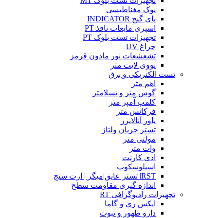
تجهیزات تست بلوک MT
یوک مغناطیسی
پای گیج INDICATOR
اسپری مایعات نافذ PT
تجهیزات تست بلوک PT
چراغ UV
تشعشعات نور مادون قرمز
یووی لایت متر
تست الکتریکی و برق
اهم متر
گوس متر و تسلامتر
کلمپ آمپر متر
فرکانس متر
پاور آنالایزر
تستر جریان ولتاژ
مولتی متر
وات متر
ادی کارنت
اسیلوسکوپ
RST| تستر عایق|میگر | ارت سنج
اندازه گیری مقاومت سطح
تجهیزات رادیوگرافی RT
ایکس ری و گاما
دارو ظهور و ثبوت