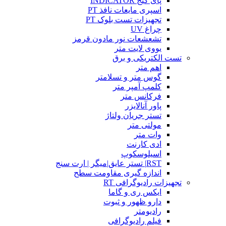
پای گیج INDICATOR
اسپری مایعات نافذ PT
تجهیزات تست بلوک PT
چراغ UV
تشعشعات نور مادون قرمز
یووی لایت متر
تست الکتریکی و برق
اهم متر
گوس متر و تسلامتر
کلمپ آمپر متر
فرکانس متر
پاور آنالایزر
تستر جریان ولتاژ
مولتی متر
وات متر
ادی کارنت
اسیلوسکوپ
RST| تستر عایق|میگر | ارت سنج
اندازه گیری مقاومت سطح
تجهیزات رادیوگرافی RT
ایکس ری و گاما
دارو ظهور و ثبوت
رادیومتر
فیلم رادیوگرافی