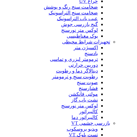
چراغ UV
ضخامت سنج رنگ و پوشش
ضخامت سنج التراسونیک
عیب یاب التراسونیک
گیج بازرسی جوش
لوکس متر نورسنج
یوک مغناطیسی
تجهیزات شرایط محیطی
اکسیژن متر
بادسنج
ترمومتر لیزری و تماسی
دوربین حرارتی
دیتالاگر دما و رطوبت
رطوبت سنج و ترمومتر
صوت سنج
فشارسنج
مولتی فانکشن
نشت یاب گاز
لوکس متر نورسنج
کالیبراتور
کالیبراتور دما
بازرسی چشمی VT
ویدیو بروسکوپ
تست بلوک VT