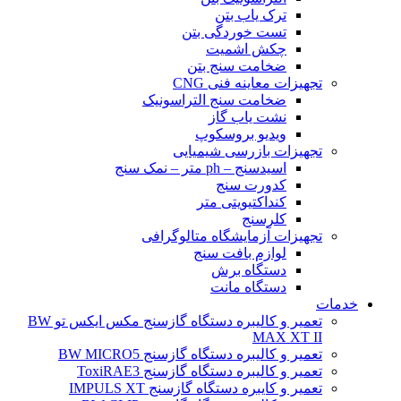
ترک یاب بتن
تست خوردگی بتن
چکش اشمیت
ضخامت سنج بتن
تجهیزات معاینه فنی CNG
ضخامت سنج التراسونیک
نشت یاب گاز
ویدیو بروسکوپ
تجهیزات بازرسی شیمیایی
اسیدسنج – ph متر – نمک سنج
کدورت سنج
کنداکتیویتی متر
کلرسنج
تجهیزات آزمایشگاه متالوگرافی
لوازم بافت سنج
دستگاه برش
دستگاه مانت
خدمات
تعمیر و کالیبره دستگاه گازسنج مکس ایکس تو BW
MAX XT II
تعمیر و کالیبره دستگاه گازسنج BW MICRO5
تعمیر و کالیبره دستگاه گازسنج ToxiRAE3
تعمیر و کایبره دستگاه گازسنج IMPULS XT