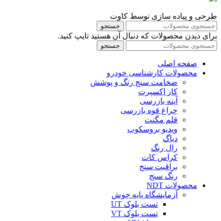
طرحی و پیاده سازی توسط کاوت
جستجو
برای دیدن محصولات که دنبال آن هستید تایپ کنید.
جستجو
صفحه اصلی
محصولات کارشناسی خودرو
ضخامت سنج رنگ و پوشش
کار اکسپرت
آینه بازرسی
چراغ قوه بازرسی
قلم مگنت
ویدیو بروسکوپ
دیاگ
رال رنگ
کراس کات
براقیت سنج
رنگ سنج
محصولات NDT
آزمایشگاه پایه جوش
تست بلوک UT
تست بلوک VT