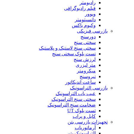
رادیومتر
فیلم رادیوگرافی
ویوور
دانسیتومتر
وکیوم باکس
بازرسی فیزیکی
دورسنج
سختی سنج
سختی سنج لاستیک و پلاستیک
تست بلوک سختی سنج
لرزش سنج
متر لیزری
میکرومتر
نیروسنج
ساعت اندیکاتور
بازرسی التراسونیک
عیب یاب التراسونیک
سختی سنج التراسونیک
ضخامت سنج التراسونیک
تست بلوک UT
کابل و پراب
تجهیزات بازرسی بتن
آرماتوریاب
التراسونیک بتن