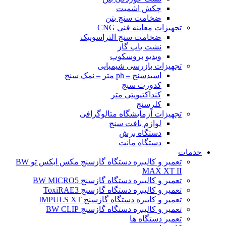
چکش اشمیت
ضخامت سنج بتن
تجهیزات معاینه فنی CNG
ضخامت سنج التراسونیک
نشت یاب گاز
ویدیو بروسکوپ
تجهیزات بازرسی شیمیایی
اسیدسنج – ph متر – نمک سنج
کدورت سنج
کنداکتیویتی متر
کلرسنج
تجهیزات آزمایشگاه متالوگرافی
لوازم بافت سنج
دستگاه برش
دستگاه مانت
خدمات
تعمیر و کالیبره دستگاه گازسنج مکس ایکس تو BW
MAX XT II
تعمیر و کالیبره دستگاه گازسنج BW MICRO5
تعمیر و کالیبره دستگاه گازسنج ToxiRAE3
تعمیر و کایبره دستگاه گازسنج IMPULS XT
تعمیر و کالیبره دستگاه گازسنج BW CLIP
تعمیر دستگاه ها