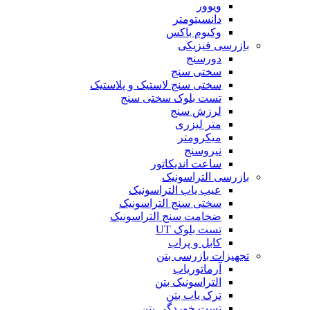
ویوور
دانسیتومتر
وکیوم باکس
بازرسی فیزیکی
دورسنج
سختی سنج
سختی سنج لاستیک و پلاستیک
تست بلوک سختی سنج
لرزش سنج
متر لیزری
میکرومتر
نیروسنج
ساعت اندیکاتور
بازرسی التراسونیک
عیب یاب التراسونیک
سختی سنج التراسونیک
ضخامت سنج التراسونیک
تست بلوک UT
کابل و پراب
تجهیزات بازرسی بتن
آرماتوریاب
التراسونیک بتن
ترک یاب بتن
تست خوردگی بتن