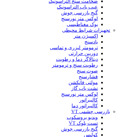
ضخامت سنج التراسونیک
عیب یاب التراسونیک
گیج بازرسی جوش
لوکس متر نورسنج
یوک مغناطیسی
تجهیزات شرایط محیطی
اکسیژن متر
بادسنج
ترمومتر لیزری و تماسی
دوربین حرارتی
دیتالاگر دما و رطوبت
رطوبت سنج و ترمومتر
صوت سنج
فشارسنج
مولتی فانکشن
نشت یاب گاز
لوکس متر نورسنج
کالیبراتور
کالیبراتور دما
بازرسی چشمی VT
ویدیو بروسکوپ
تست بلوک VT
گیج بازرسی جوش
کولیس