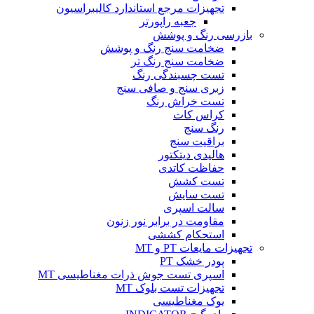
تجهیزات مرجع استاندارد کالیبراسیون
جعبه راپورتر
بازرسی رنگ و پوشش
ضخامت سنج رنگ و پوشش
ضخامت سنج رنگ تر
تست چسبندگی رنگ
زبری سنج و صافی سنج
تست خراش رنگ
کراس کات
رنگ سنج
براقیت سنج
هالیدی دیتکتور
حفاظت کاتدی
تست کشش
تست سایش
سالت اسپری
مقاومت در برابر نور زنون
استحکام کششی
تجهیزات مایعات PT و MT
پودر خشک PT
اسپری تست جوش ذرات مغناطیسی MT
تجهیزات تست بلوک MT
یوک مغناطیسی