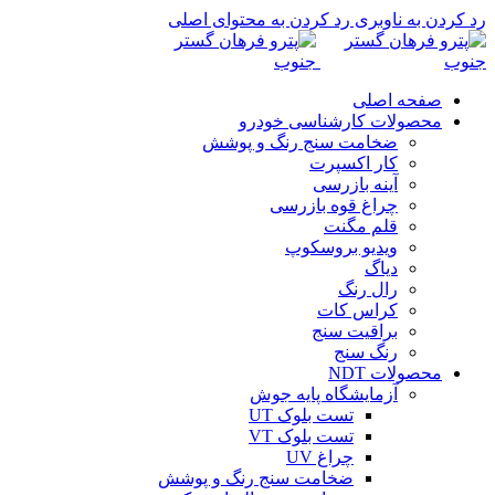
رد کردن به ناوبری
رد کردن به محتوای اصلی
صفحه اصلی
محصولات کارشناسی خودرو
ضخامت سنج رنگ و پوشش
کار اکسپرت
آینه بازرسی
چراغ قوه بازرسی
قلم مگنت
ویدیو بروسکوپ
دیاگ
رال رنگ
کراس کات
براقیت سنج
رنگ سنج
محصولات NDT
آزمایشگاه پایه جوش
تست بلوک UT
تست بلوک VT
چراغ UV
ضخامت سنج رنگ و پوشش