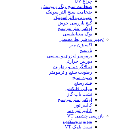
چراغ UV
ضخامت سنج رنگ و پوشش
ضخامت سنج التراسونیک
عیب یاب التراسونیک
گیج بازرسی جوش
لوکس متر نورسنج
یوک مغناطیسی
تجهیزات شرایط محیطی
اکسیژن متر
بادسنج
ترمومتر لیزری و تماسی
دوربین حرارتی
دیتالاگر دما و رطوبت
رطوبت سنج و ترمومتر
صوت سنج
فشارسنج
مولتی فانکشن
نشت یاب گاز
لوکس متر نورسنج
کالیبراتور
کالیبراتور دما
بازرسی چشمی VT
ویدیو بروسکوپ
تست بلوک VT