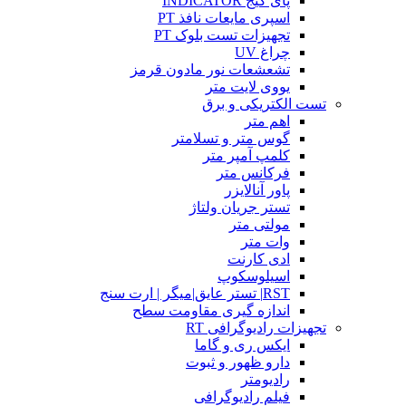
پای گیج INDICATOR
اسپری مایعات نافذ PT
تجهیزات تست بلوک PT
چراغ UV
تشعشعات نور مادون قرمز
یووی لایت متر
تست الکتریکی و برق
اهم متر
گوس متر و تسلامتر
کلمپ آمپر متر
فرکانس متر
پاور آنالایزر
تستر جریان ولتاژ
مولتی متر
وات متر
ادی کارنت
اسیلوسکوپ
RST| تستر عایق|میگر | ارت سنج
اندازه گیری مقاومت سطح
تجهیزات رادیوگرافی RT
ایکس ری و گاما
دارو ظهور و ثبوت
رادیومتر
فیلم رادیوگرافی