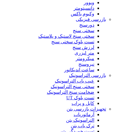
ویوور
دانسیتومتر
وکیوم باکس
بازرسی فیزیکی
دورسنج
سختی سنج
سختی سنج لاستیک و پلاستیک
تست بلوک سختی سنج
لرزش سنج
متر لیزری
میکرومتر
نیروسنج
ساعت اندیکاتور
بازرسی التراسونیک
عیب یاب التراسونیک
سختی سنج التراسونیک
ضخامت سنج التراسونیک
تست بلوک UT
کابل و پراب
تجهیزات بازرسی بتن
آرماتوریاب
التراسونیک بتن
ترک یاب بتن
تست خوردگی بتن