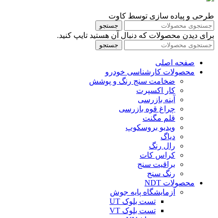
طرحی و پیاده سازی توسط کاوت
جستجو
برای دیدن محصولات که دنبال آن هستید تایپ کنید.
جستجو
صفحه اصلی
محصولات کارشناسی خودرو
ضخامت سنج رنگ و پوشش
کار اکسپرت
آینه بازرسی
چراغ قوه بازرسی
قلم مگنت
ویدیو بروسکوپ
دیاگ
رال رنگ
کراس کات
براقیت سنج
رنگ سنج
محصولات NDT
آزمایشگاه پایه جوش
تست بلوک UT
تست بلوک VT