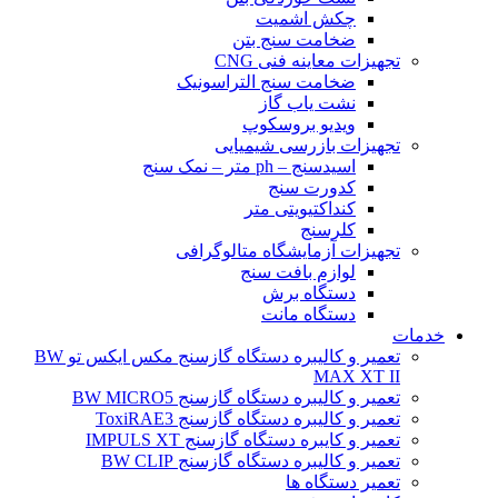
چکش اشمیت
ضخامت سنج بتن
تجهیزات معاینه فنی CNG
ضخامت سنج التراسونیک
نشت یاب گاز
ویدیو بروسکوپ
تجهیزات بازرسی شیمیایی
اسیدسنج – ph متر – نمک سنج
کدورت سنج
کنداکتیویتی متر
کلرسنج
تجهیزات آزمایشگاه متالوگرافی
لوازم بافت سنج
دستگاه برش
دستگاه مانت
خدمات
تعمیر و کالیبره دستگاه گازسنج مکس ایکس تو BW
MAX XT II
تعمیر و کالیبره دستگاه گازسنج BW MICRO5
تعمیر و کالیبره دستگاه گازسنج ToxiRAE3
تعمیر و کایبره دستگاه گازسنج IMPULS XT
تعمیر و کالیبره دستگاه گازسنج BW CLIP
تعمیر دستگاه ها