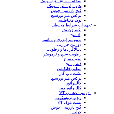
ضخامت سنج التراسونیک
عیب یاب التراسونیک
گیج بازرسی جوش
لوکس متر نورسنج
یوک مغناطیسی
تجهیزات شرایط محیطی
اکسیژن متر
بادسنج
ترمومتر لیزری و تماسی
دوربین حرارتی
دیتالاگر دما و رطوبت
رطوبت سنج و ترمومتر
صوت سنج
فشارسنج
مولتی فانکشن
نشت یاب گاز
لوکس متر نورسنج
کالیبراتور
کالیبراتور دما
بازرسی چشمی VT
ویدیو بروسکوپ
تست بلوک VT
گیج بازرسی جوش
کولیس