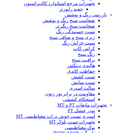
تجهیزات مرجع استاندارد کالیبراسیون
جعبه راپورتر
بازرسی رنگ و پوشش
ضخامت سنج رنگ و پوشش
ضخامت سنج رنگ تر
تست چسبندگی رنگ
زبری سنج و صافی سنج
تست خراش رنگ
کراس کات
رنگ سنج
براقیت سنج
هالیدی دیتکتور
حفاظت کاتدی
تست کشش
تست سایش
سالت اسپری
مقاومت در برابر نور زنون
استحکام کششی
تجهیزات مایعات PT و MT
پودر خشک PT
اسپری تست جوش ذرات مغناطیسی MT
تجهیزات تست بلوک MT
یوک مغناطیسی