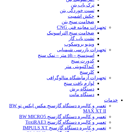
ترک یاب بتن
تست خوردگی بتن
چکش اشمیت
ضخامت سنج بتن
تجهیزات معاینه فنی CNG
ضخامت سنج التراسونیک
نشت یاب گاز
ویدیو بروسکوپ
تجهیزات بازرسی شیمیایی
اسیدسنج – ph متر – نمک سنج
کدورت سنج
کنداکتیویتی متر
کلرسنج
تجهیزات آزمایشگاه متالوگرافی
لوازم بافت سنج
دستگاه برش
دستگاه مانت
خدمات
تعمیر و کالیبره دستگاه گازسنج مکس ایکس تو BW
MAX XT II
تعمیر و کالیبره دستگاه گازسنج BW MICRO5
تعمیر و کالیبره دستگاه گازسنج ToxiRAE3
تعمیر و کایبره دستگاه گازسنج IMPULS XT