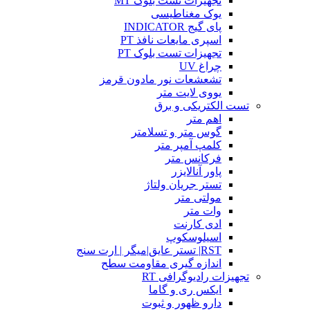
تجهیزات تست بلوک MT
یوک مغناطیسی
پای گیج INDICATOR
اسپری مایعات نافذ PT
تجهیزات تست بلوک PT
چراغ UV
تشعشعات نور مادون قرمز
یووی لایت متر
تست الکتریکی و برق
اهم متر
گوس متر و تسلامتر
کلمپ آمپر متر
فرکانس متر
پاور آنالایزر
تستر جریان ولتاژ
مولتی متر
وات متر
ادی کارنت
اسیلوسکوپ
RST| تستر عایق|میگر | ارت سنج
اندازه گیری مقاومت سطح
تجهیزات رادیوگرافی RT
ایکس ری و گاما
دارو ظهور و ثبوت