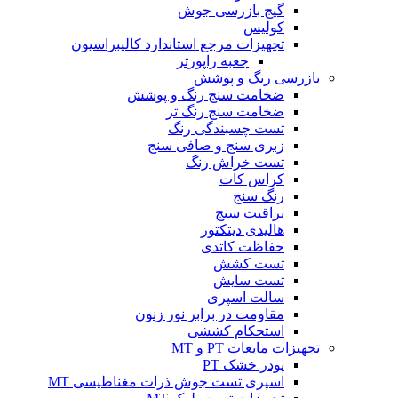
گیج بازرسی جوش
کولیس
تجهیزات مرجع استاندارد کالیبراسیون
جعبه راپورتر
بازرسی رنگ و پوشش
ضخامت سنج رنگ و پوشش
ضخامت سنج رنگ تر
تست چسبندگی رنگ
زبری سنج و صافی سنج
تست خراش رنگ
کراس کات
رنگ سنج
براقیت سنج
هالیدی دیتکتور
حفاظت کاتدی
تست کشش
تست سایش
سالت اسپری
مقاومت در برابر نور زنون
استحکام کششی
تجهیزات مایعات PT و MT
پودر خشک PT
اسپری تست جوش ذرات مغناطیسی MT