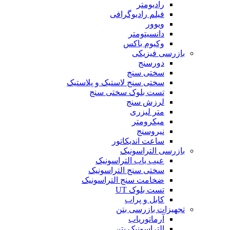
رادیومتر
فیلم رادیوگرافی
ویوور
دانسیتومتر
وکیوم باکس
بازرسی فیزیکی
دورسنج
سختی سنج
سختی سنج لاستیک و پلاستیک
تست بلوک سختی سنج
لرزش سنج
متر لیزری
میکرومتر
نیروسنج
ساعت اندیکاتور
بازرسی التراسونیک
عیب یاب التراسونیک
سختی سنج التراسونیک
ضخامت سنج التراسونیک
تست بلوک UT
کابل و پراب
تجهیزات بازرسی بتن
آرماتوریاب
التراسونیک بتن