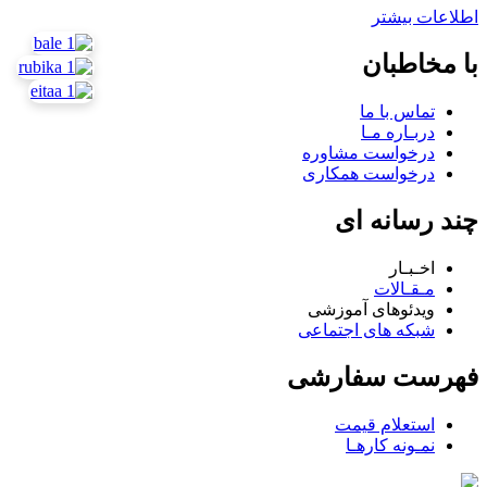
اطلاعات بیشتر
با مخاطبان
تماس با ما
دربـاره مـا
درخواست مشاوره
درخواست همکاری
چند رسانه ای
اخـبـار
مـقـالات
ویدئوهای آموزشی
شبکه های اجتماعی
فهرست سفارشی
استعلام قیمت
نمـونه کارهـا