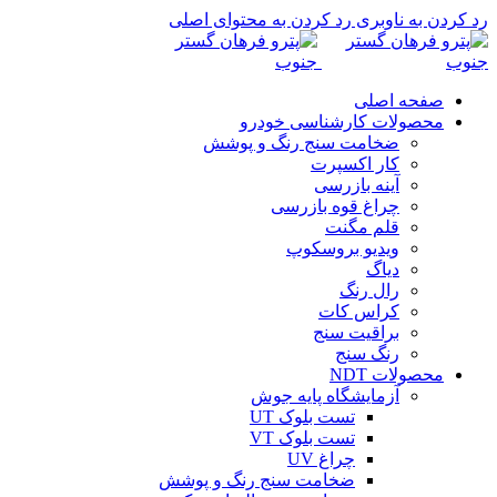
رد کردن به ناوبری
رد کردن به محتوای اصلی
صفحه اصلی
محصولات کارشناسی خودرو
ضخامت سنج رنگ و پوشش
کار اکسپرت
آینه بازرسی
چراغ قوه بازرسی
قلم مگنت
ویدیو بروسکوپ
دیاگ
رال رنگ
کراس کات
براقیت سنج
رنگ سنج
محصولات NDT
آزمایشگاه پایه جوش
تست بلوک UT
تست بلوک VT
چراغ UV
ضخامت سنج رنگ و پوشش