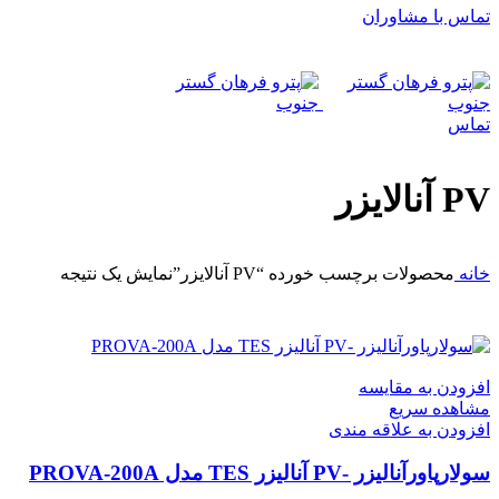
تماس با مشاوران
تماس
PV آنالایزر
خانه
محصولات برچسب خورده “PV آنالایزر”
نمایش یک نتیجه
افزودن به مقایسه
مشاهده سریع
افزودن به علاقه مندی
سولارپاورآنالیزر -PV آنالیزر TES مدل PROVA-200A