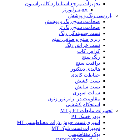
تجهیزات مرجع استاندارد کالیبراسیون
جعبه راپورتر
بازرسی رنگ و پوشش
ضخامت سنج رنگ و پوشش
ضخامت سنج رنگ تر
تست چسبندگی رنگ
زبری سنج و صافی سنج
تست خراش رنگ
کراس کات
رنگ سنج
براقیت سنج
هالیدی دیتکتور
حفاظت کاتدی
تست کشش
تست سایش
سالت اسپری
مقاومت در برابر نور زنون
استحکام کششی
تجهیزات مایعات PT و MT
پودر خشک PT
اسپری تست جوش ذرات مغناطیسی MT
تجهیزات تست بلوک MT
یوک مغناطیسی