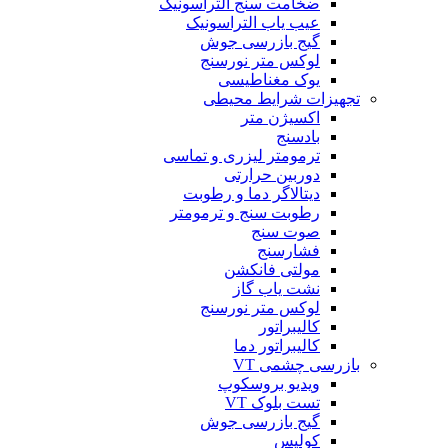
ضخامت سنج التراسونیک
عیب یاب التراسونیک
گیج بازرسی جوش
لوکس متر نورسنج
یوک مغناطیسی
تجهیزات شرایط محیطی
اکسیژن متر
بادسنج
ترمومتر لیزری و تماسی
دوربین حرارتی
دیتالاگر دما و رطوبت
رطوبت سنج و ترمومتر
صوت سنج
فشارسنج
مولتی فانکشن
نشت یاب گاز
لوکس متر نورسنج
کالیبراتور
کالیبراتور دما
بازرسی چشمی VT
ویدیو بروسکوپ
تست بلوک VT
گیج بازرسی جوش
کولیس