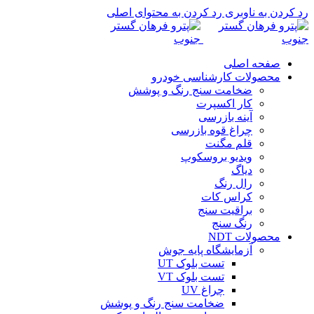
رد کردن به ناوبری
رد کردن به محتوای اصلی
صفحه اصلی
محصولات کارشناسی خودرو
ضخامت سنج رنگ و پوشش
کار اکسپرت
آینه بازرسی
چراغ قوه بازرسی
قلم مگنت
ویدیو بروسکوپ
دیاگ
رال رنگ
کراس کات
براقیت سنج
رنگ سنج
محصولات NDT
آزمایشگاه پایه جوش
تست بلوک UT
تست بلوک VT
چراغ UV
ضخامت سنج رنگ و پوشش