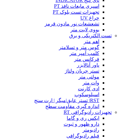
پای گیج INDICATOR
اسپری مایعات نافذ PT
تجهیزات تست بلوک PT
چراغ UV
تشعشعات نور مادون قرمز
یووی لایت متر
تست الکتریکی و برق
اهم متر
گوس متر و تسلامتر
کلمپ آمپر متر
فرکانس متر
پاور آنالایزر
تستر جریان ولتاژ
مولتی متر
وات متر
ادی کارنت
اسیلوسکوپ
RST| تستر عایق|میگر | ارت سنج
اندازه گیری مقاومت سطح
تجهیزات رادیوگرافی RT
ایکس ری و گاما
دارو ظهور و ثبوت
رادیومتر
فیلم رادیوگرافی