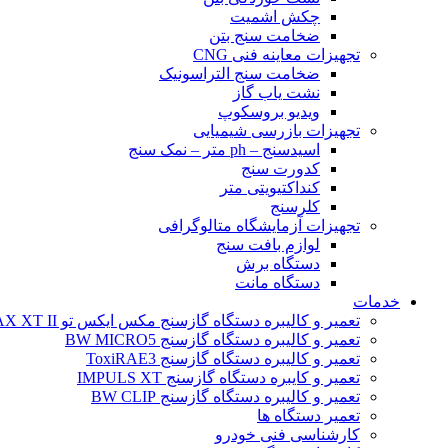
چکش اشمیت
ضخامت سنج بتن
تجهیزات معاینه فنی CNG
ضخامت سنج التراسونیک
نشت یاب گاز
ویدیو بروسکوپ
تجهیزات بازرسی شیمیایی
اسیدسنج – ph متر – نمک سنج
کدورت سنج
کنداکتیویتی متر
کلرسنج
تجهیزات آزمایشگاه متالوگرافی
لوازم بافت سنج
دستگاه برش
دستگاه مانت
خدمات
تعمیر و کالیبره دستگاه گازسنج مکس ایکس تو BW MAX XT II
تعمیر و کالیبره دستگاه گازسنج BW MICRO5
تعمیر و کالیبره دستگاه گازسنج ToxiRAE3
تعمیر و کایبره دستگاه گازسنج IMPULS XT
تعمیر و کالیبره دستگاه گازسنج BW CLIP
تعمیر دستگاه ها
کارشناسی فنی خودرو