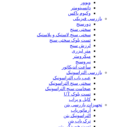
ویوور
دانسیتومتر
وکیوم باکس
بازرسی فیزیکی
دورسنج
سختی سنج
سختی سنج لاستیک و پلاستیک
تست بلوک سختی سنج
لرزش سنج
متر لیزری
میکرومتر
نیروسنج
ساعت اندیکاتور
بازرسی التراسونیک
عیب یاب التراسونیک
سختی سنج التراسونیک
ضخامت سنج التراسونیک
تست بلوک UT
کابل و پراب
تجهیزات بازرسی بتن
آرماتوریاب
التراسونیک بتن
ترک یاب بتن
تست خوردگی بتن