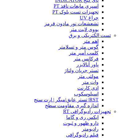
پای گیج INDICATOR
اسپری مایعات نافذ PT
تجهیزات تست بلوک PT
چراغ UV
تشعشعات نور مادون قرمز
یووی لایت متر
تست الکتریکی و برق
اهم متر
گوس متر و تسلامتر
کلمپ آمپر متر
فرکانس متر
پاور آنالایزر
تستر جریان ولتاژ
مولتی متر
وات متر
ادی کارنت
اسیلوسکوپ
RST| تستر عایق|میگر | ارت سنج
اندازه گیری مقاومت سطح
تجهیزات رادیوگرافی RT
ایکس ری و گاما
دارو ظهور و ثبوت
رادیومتر
فیلم رادیوگرافی