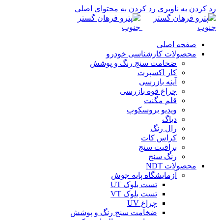
رد کردن به ناوبری
رد کردن به محتوای اصلی
صفحه اصلی
محصولات کارشناسی خودرو
ضخامت سنج رنگ و پوشش
کار اکسپرت
آینه بازرسی
چراغ قوه بازرسی
قلم مگنت
ویدیو بروسکوپ
دیاگ
رال رنگ
کراس کات
براقیت سنج
رنگ سنج
محصولات NDT
آزمایشگاه پایه جوش
تست بلوک UT
تست بلوک VT
چراغ UV
ضخامت سنج رنگ و پوشش