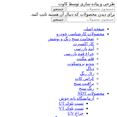
طرحی و پیاده سازی توسط کاوت
جستجو
برای دیدن محصولات که دنبال آن هستید تایپ کنید.
جستجو
صفحه اصلی
محصولات کارشناسی خودرو
ضخامت سنج رنگ و پوشش
کار اکسپرت
آینه بازرسی
چراغ قوه بازرسی
قلم مگنت
ویدیو بروسکوپ
دیاگ
رال رنگ
کراس کات
براقیت سنج
رنگ سنج
محصولات NDT
آزمایشگاه پایه جوش
تست بلوک UT
تست بلوک VT
چراغ UV