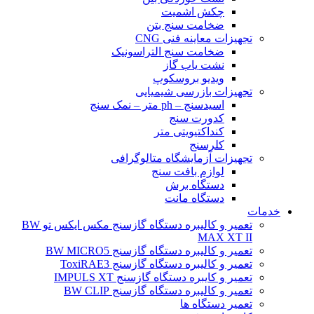
چکش اشمیت
ضخامت سنج بتن
تجهیزات معاینه فنی CNG
ضخامت سنج التراسونیک
نشت یاب گاز
ویدیو بروسکوپ
تجهیزات بازرسی شیمیایی
اسیدسنج – ph متر – نمک سنج
کدورت سنج
کنداکتیویتی متر
کلرسنج
تجهیزات آزمایشگاه متالوگرافی
لوازم بافت سنج
دستگاه برش
دستگاه مانت
خدمات
تعمیر و کالیبره دستگاه گازسنج مکس ایکس تو BW
MAX XT II
تعمیر و کالیبره دستگاه گازسنج BW MICRO5
تعمیر و کالیبره دستگاه گازسنج ToxiRAE3
تعمیر و کایبره دستگاه گازسنج IMPULS XT
تعمیر و کالیبره دستگاه گازسنج BW CLIP
تعمیر دستگاه ها