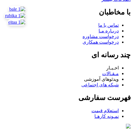
با مخاطبان
تماس با ما
دربـاره مـا
درخواست مشاوره
درخواست همکاری
چند رسانه ای
اخـبـار
مـقـالات
ویدئوهای آموزشی
شبکه های اجتماعی
فهرست سفارشی
استعلام قیمت
نمـونه کارهـا