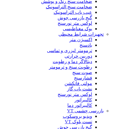
ضخامت سنج رنگ و پوشش
ضخامت سنج التراسونیک
عیب یاب التراسونیک
گیج بازرسی جوش
لوکس متر نورسنج
یوک مغناطیسی
تجهیزات شرایط محیطی
اکسیژن متر
بادسنج
ترمومتر لیزری و تماسی
دوربین حرارتی
دیتالاگر دما و رطوبت
رطوبت سنج و ترمومتر
صوت سنج
فشارسنج
مولتی فانکشن
نشت یاب گاز
لوکس متر نورسنج
کالیبراتور
کالیبراتور دما
بازرسی چشمی VT
ویدیو بروسکوپ
تست بلوک VT
گیج بازرسی جوش