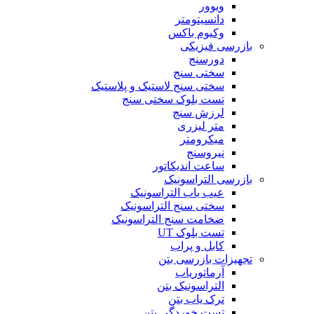
ویوور
دانسیتومتر
وکیوم باکس
بازرسی فیزیکی
دورسنج
سختی سنج
سختی سنج لاستیک و پلاستیک
تست بلوک سختی سنج
لرزش سنج
متر لیزری
میکرومتر
نیروسنج
ساعت اندیکاتور
بازرسی التراسونیک
عیب یاب التراسونیک
سختی سنج التراسونیک
ضخامت سنج التراسونیک
تست بلوک UT
کابل و پراب
تجهیزات بازرسی بتن
آرماتوریاب
التراسونیک بتن
ترک یاب بتن
تست خوردگی بتن