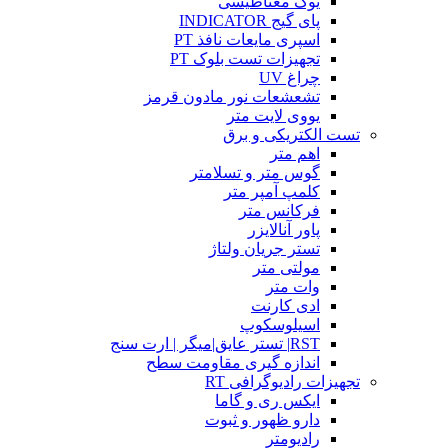
یوک مغناطیسی
پای گیج INDICATOR
اسپری مایعات نافذ PT
تجهیزات تست بلوک PT
چراغ UV
تشعشعات نور مادون قرمز
یووی لایت متر
تست الکتریکی و برق
اهم متر
گوس متر و تسلامتر
کلمپ آمپر متر
فرکانس متر
پاور آنالایزر
تستر جریان ولتاژ
مولتی متر
وات متر
ادی کارنت
اسیلوسکوپ
RST| تستر عایق|میگر | ارت سنج
اندازه گیری مقاومت سطح
تجهیزات رادیوگرافی RT
ایکس ری و گاما
دارو ظهور و ثبوت
رادیومتر