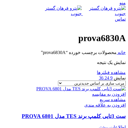
منو
تماس
prova6830A
خانه
محصولات برچسب خورده “prova6830A”
نمایش یک نتیجه
مشاهده فیلترها
نمایش
9
24
36
افزودن به مقایسه
مشاهده سریع
افزودن به علاقه مندی
ست 3تایی کلمپ برند TES مدل PROVA 6801
اطلاعات بیشتر