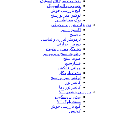
ضخامت سنج التراسونیک
عیب یاب التراسونیک
گیج بازرسی جوش
لوکس متر نورسنج
یوک مغناطیسی
تجهیزات شرایط محیطی
اکسیژن متر
بادسنج
ترمومتر لیزری و تماسی
دوربین حرارتی
دیتالاگر دما و رطوبت
رطوبت سنج و ترمومتر
صوت سنج
فشارسنج
مولتی فانکشن
نشت یاب گاز
لوکس متر نورسنج
کالیبراتور
کالیبراتور دما
بازرسی چشمی VT
ویدیو بروسکوپ
تست بلوک VT
گیج بازرسی جوش
کولیس