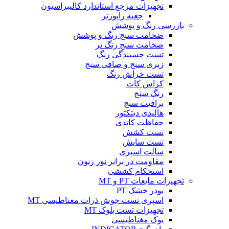
تجهیزات مرجع استاندارد کالیبراسیون
جعبه راپورتر
بازرسی رنگ و پوشش
ضخامت سنج رنگ و پوشش
ضخامت سنج رنگ تر
تست چسبندگی رنگ
زبری سنج و صافی سنج
تست خراش رنگ
کراس کات
رنگ سنج
براقیت سنج
هالیدی دیتکتور
حفاظت کاتدی
تست کشش
تست سایش
سالت اسپری
مقاومت در برابر نور زنون
استحکام کششی
تجهیزات مایعات PT و MT
پودر خشک PT
اسپری تست جوش ذرات مغناطیسی MT
تجهیزات تست بلوک MT
یوک مغناطیسی