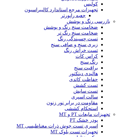
کولیس
تجهیزات مرجع استاندارد کالیبراسیون
جعبه راپورتر
بازرسی رنگ و پوشش
ضخامت سنج رنگ و پوشش
ضخامت سنج رنگ تر
تست چسبندگی رنگ
زبری سنج و صافی سنج
تست خراش رنگ
کراس کات
رنگ سنج
براقیت سنج
هالیدی دیتکتور
حفاظت کاتدی
تست کشش
تست سایش
سالت اسپری
مقاومت در برابر نور زنون
استحکام کششی
تجهیزات مایعات PT و MT
پودر خشک PT
اسپری تست جوش ذرات مغناطیسی MT
تجهیزات تست بلوک MT