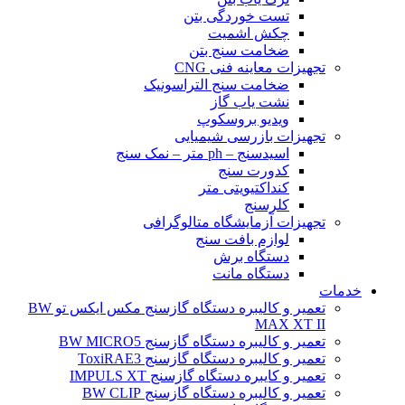
تست خوردگی بتن
چکش اشمیت
ضخامت سنج بتن
تجهیزات معاینه فنی CNG
ضخامت سنج التراسونیک
نشت یاب گاز
ویدیو بروسکوپ
تجهیزات بازرسی شیمیایی
اسیدسنج – ph متر – نمک سنج
کدورت سنج
کنداکتیویتی متر
کلرسنج
تجهیزات آزمایشگاه متالوگرافی
لوازم بافت سنج
دستگاه برش
دستگاه مانت
خدمات
تعمیر و کالیبره دستگاه گازسنج مکس ایکس تو BW
MAX XT II
تعمیر و کالیبره دستگاه گازسنج BW MICRO5
تعمیر و کالیبره دستگاه گازسنج ToxiRAE3
تعمیر و کایبره دستگاه گازسنج IMPULS XT
تعمیر و کالیبره دستگاه گازسنج BW CLIP