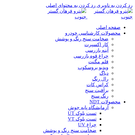
رد کردن به ناوبری
رد کردن به محتوای اصلی
صفحه اصلی
محصولات کارشناسی خودرو
ضخامت سنج رنگ و پوشش
کار اکسپرت
آینه بازرسی
چراغ قوه بازرسی
قلم مگنت
ویدیو بروسکوپ
دیاگ
رال رنگ
کراس کات
براقیت سنج
رنگ سنج
محصولات NDT
آزمایشگاه پایه جوش
تست بلوک UT
تست بلوک VT
چراغ UV
ضخامت سنج رنگ و پوشش