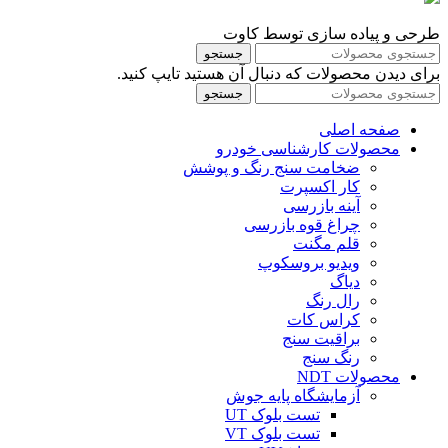
طرحی و پیاده سازی توسط کاوت
جستجو
برای دیدن محصولات که دنبال آن هستید تایپ کنید.
جستجو
صفحه اصلی
محصولات کارشناسی خودرو
ضخامت سنج رنگ و پوشش
کار اکسپرت
آینه بازرسی
چراغ قوه بازرسی
قلم مگنت
ویدیو بروسکوپ
دیاگ
رال رنگ
کراس کات
براقیت سنج
رنگ سنج
محصولات NDT
آزمایشگاه پایه جوش
تست بلوک UT
تست بلوک VT