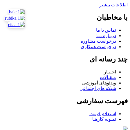
اطلاعات بیشتر
با مخاطبان
تماس با ما
دربـاره مـا
درخواست مشاوره
درخواست همکاری
چند رسانه ای
اخـبـار
مـقـالات
ویدئوهای آموزشی
شبکه های اجتماعی
فهرست سفارشی
استعلام قیمت
نمـونه کارهـا