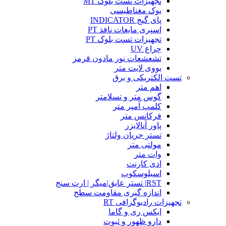
تجهیزات تست بلوک MT
یوک مغناطیسی
پای گیج INDICATOR
اسپری مایعات نافذ PT
تجهیزات تست بلوک PT
چراغ UV
تشعشعات نور مادون قرمز
یووی لایت متر
تست الکتریکی و برق
اهم متر
گوس متر و تسلامتر
کلمپ آمپر متر
فرکانس متر
پاور آنالایزر
تستر جریان ولتاژ
مولتی متر
وات متر
ادی کارنت
اسیلوسکوپ
RST| تستر عایق|میگر | ارت سنج
اندازه گیری مقاومت سطح
تجهیزات رادیوگرافی RT
ایکس ری و گاما
دارو ظهور و ثبوت