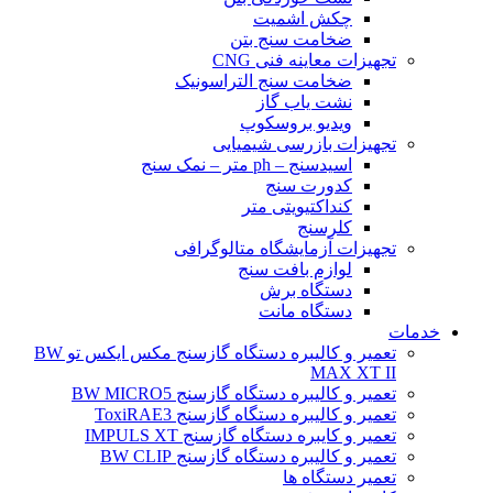
چکش اشمیت
ضخامت سنج بتن
تجهیزات معاینه فنی CNG
ضخامت سنج التراسونیک
نشت یاب گاز
ویدیو بروسکوپ
تجهیزات بازرسی شیمیایی
اسیدسنج – ph متر – نمک سنج
کدورت سنج
کنداکتیویتی متر
کلرسنج
تجهیزات آزمایشگاه متالوگرافی
لوازم بافت سنج
دستگاه برش
دستگاه مانت
خدمات
تعمیر و کالیبره دستگاه گازسنج مکس ایکس تو BW
MAX XT II
تعمیر و کالیبره دستگاه گازسنج BW MICRO5
تعمیر و کالیبره دستگاه گازسنج ToxiRAE3
تعمیر و کایبره دستگاه گازسنج IMPULS XT
تعمیر و کالیبره دستگاه گازسنج BW CLIP
تعمیر دستگاه ها