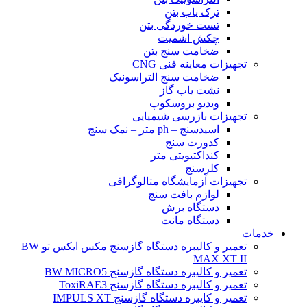
ترک یاب بتن
تست خوردگی بتن
چکش اشمیت
ضخامت سنج بتن
تجهیزات معاینه فنی CNG
ضخامت سنج التراسونیک
نشت یاب گاز
ویدیو بروسکوپ
تجهیزات بازرسی شیمیایی
اسیدسنج – ph متر – نمک سنج
کدورت سنج
کنداکتیویتی متر
کلرسنج
تجهیزات آزمایشگاه متالوگرافی
لوازم بافت سنج
دستگاه برش
دستگاه مانت
خدمات
تعمیر و کالیبره دستگاه گازسنج مکس ایکس تو BW
MAX XT II
تعمیر و کالیبره دستگاه گازسنج BW MICRO5
تعمیر و کالیبره دستگاه گازسنج ToxiRAE3
تعمیر و کایبره دستگاه گازسنج IMPULS XT