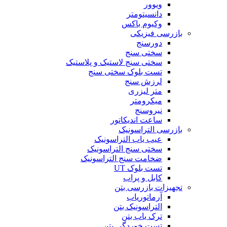
ویوور
دانسیتومتر
وکیوم باکس
بازرسی فیزیکی
دورسنج
سختی سنج
سختی سنج لاستیک و پلاستیک
تست بلوک سختی سنج
لرزش سنج
متر لیزری
میکرومتر
نیروسنج
ساعت اندیکاتور
بازرسی التراسونیک
عیب یاب التراسونیک
سختی سنج التراسونیک
ضخامت سنج التراسونیک
تست بلوک UT
کابل و پراب
تجهیزات بازرسی بتن
آرماتوریاب
التراسونیک بتن
ترک یاب بتن
تست خوردگی بتن