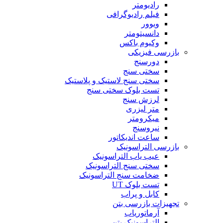
رادیومتر
فیلم رادیوگرافی
ویوور
دانسیتومتر
وکیوم باکس
بازرسی فیزیکی
دورسنج
سختی سنج
سختی سنج لاستیک و پلاستیک
تست بلوک سختی سنج
لرزش سنج
متر لیزری
میکرومتر
نیروسنج
ساعت اندیکاتور
بازرسی التراسونیک
عیب یاب التراسونیک
سختی سنج التراسونیک
ضخامت سنج التراسونیک
تست بلوک UT
کابل و پراب
تجهیزات بازرسی بتن
آرماتوریاب
التراسونیک بتن