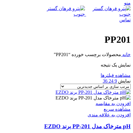
منو
تماس
PP201
خانه
محصولات برچسب خورده “PP201”
نمایش یک نتیجه
مشاهده فیلترها
نمایش
9
24
36
افزودن به مقایسه
مشاهده سریع
افزودن به علاقه مندی
pH مترخاک مدل PP-201 برند EZDO