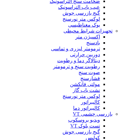
ضخامت سنج التراسونیک
عیب یاب التراسونیک
گیج بازرسی جوش
لوکس متر نورسنج
یوک مغناطیسی
تجهیزات شرایط محیطی
اکسیژن متر
بادسنج
ترمومتر لیزری و تماسی
دوربین حرارتی
دیتالاگر دما و رطوبت
رطوبت سنج و ترمومتر
صوت سنج
فشارسنج
مولتی فانکشن
نشت یاب گاز
لوکس متر نورسنج
کالیبراتور
کالیبراتور دما
بازرسی چشمی VT
ویدیو بروسکوپ
تست بلوک VT
گیج بازرسی جوش
کولیس