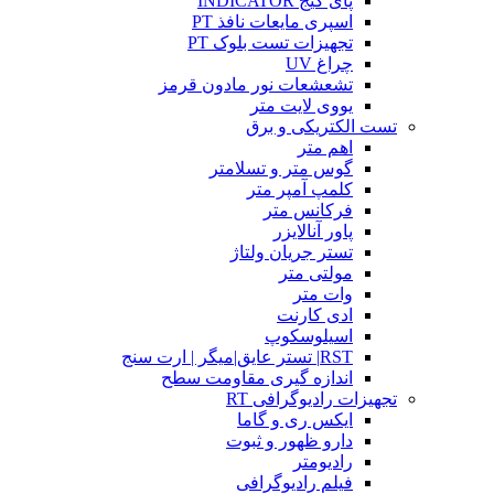
پای گیج INDICATOR
اسپری مایعات نافذ PT
تجهیزات تست بلوک PT
چراغ UV
تشعشعات نور مادون قرمز
یووی لایت متر
تست الکتریکی و برق
اهم متر
گوس متر و تسلامتر
کلمپ آمپر متر
فرکانس متر
پاور آنالایزر
تستر جریان ولتاژ
مولتی متر
وات متر
ادی کارنت
اسیلوسکوپ
RST| تستر عایق|میگر | ارت سنج
اندازه گیری مقاومت سطح
تجهیزات رادیوگرافی RT
ایکس ری و گاما
دارو ظهور و ثبوت
رادیومتر
فیلم رادیوگرافی