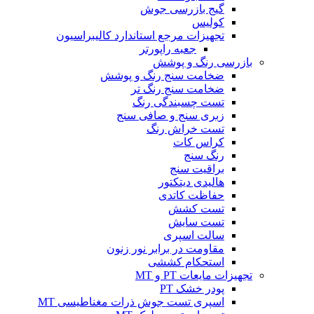
گیج بازرسی جوش
کولیس
تجهیزات مرجع استاندارد کالیبراسیون
جعبه راپورتر
بازرسی رنگ و پوشش
ضخامت سنج رنگ و پوشش
ضخامت سنج رنگ تر
تست چسبندگی رنگ
زبری سنج و صافی سنج
تست خراش رنگ
کراس کات
رنگ سنج
براقیت سنج
هالیدی دیتکتور
حفاظت کاتدی
تست کشش
تست سایش
سالت اسپری
مقاومت در برابر نور زنون
استحکام کششی
تجهیزات مایعات PT و MT
پودر خشک PT
اسپری تست جوش ذرات مغناطیسی MT