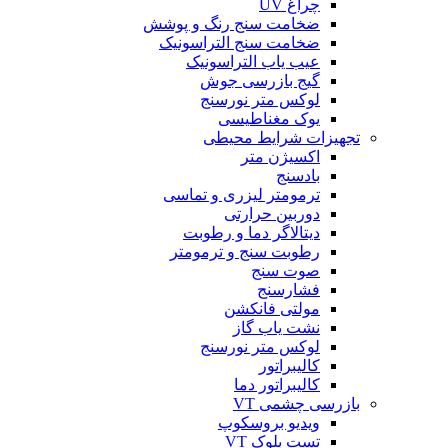
چراغ UV
ضخامت سنج رنگ و پوشش
ضخامت سنج التراسونیک
عیب یاب التراسونیک
گیج بازرسی جوش
لوکس متر نورسنج
یوک مغناطیسی
تجهیزات شرایط محیطی
اکسیژن متر
بادسنج
ترمومتر لیزری و تماسی
دوربین حرارتی
دیتالاگر دما و رطوبت
رطوبت سنج و ترمومتر
صوت سنج
فشارسنج
مولتی فانکشن
نشت یاب گاز
لوکس متر نورسنج
کالیبراتور
کالیبراتور دما
بازرسی چشمی VT
ویدیو بروسکوپ
تست بلوک VT