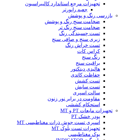
تجهیزات مرجع استاندارد کالیبراسیون
جعبه راپورتر
بازرسی رنگ و پوشش
ضخامت سنج رنگ و پوشش
ضخامت سنج رنگ تر
تست چسبندگی رنگ
زبری سنج و صافی سنج
تست خراش رنگ
کراس کات
رنگ سنج
براقیت سنج
هالیدی دیتکتور
حفاظت کاتدی
تست کشش
تست سایش
سالت اسپری
مقاومت در برابر نور زنون
استحکام کششی
تجهیزات مایعات PT و MT
پودر خشک PT
اسپری تست جوش ذرات مغناطیسی MT
تجهیزات تست بلوک MT
یوک مغناطیسی