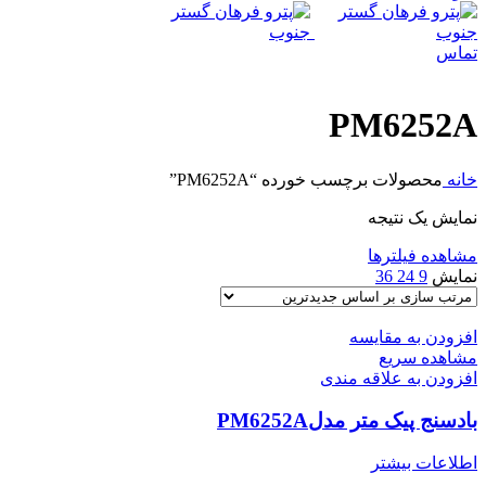
تماس
PM6252A
خانه
محصولات برچسب خورده “PM6252A”
نمایش یک نتیجه
مشاهده فیلترها
نمایش
9
24
36
افزودن به مقایسه
مشاهده سریع
افزودن به علاقه مندی
بادسنج پیک متر مدلPM6252A
اطلاعات بیشتر