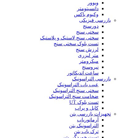
ویوور
دانسیتومتر
وکیوم باکس
بازرسی فیزیکی
دورسنج
سختی سنج
سختی سنج لاستیک و پلاستیک
تست بلوک سختی سنج
لرزش سنج
متر لیزری
میکرومتر
نیروسنج
ساعت اندیکاتور
بازرسی التراسونیک
عیب یاب التراسونیک
سختی سنج التراسونیک
ضخامت سنج التراسونیک
تست بلوک UT
کابل و پراب
تجهیزات بازرسی بتن
آرماتوریاب
التراسونیک بتن
ترک یاب بتن
تست خوردگی بتن