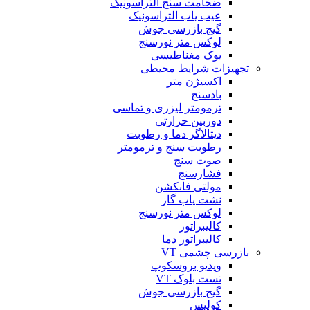
ضخامت سنج التراسونیک
عیب یاب التراسونیک
گیج بازرسی جوش
لوکس متر نورسنج
یوک مغناطیسی
تجهیزات شرایط محیطی
اکسیژن متر
بادسنج
ترمومتر لیزری و تماسی
دوربین حرارتی
دیتالاگر دما و رطوبت
رطوبت سنج و ترمومتر
صوت سنج
فشارسنج
مولتی فانکشن
نشت یاب گاز
لوکس متر نورسنج
کالیبراتور
کالیبراتور دما
بازرسی چشمی VT
ویدیو بروسکوپ
تست بلوک VT
گیج بازرسی جوش
کولیس