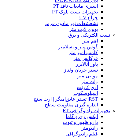
پای گیج INDICATOR
اسپری مایعات نافذ PT
تجهیزات تست بلوک PT
چراغ UV
تشعشعات نور مادون قرمز
یووی لایت متر
تست الکتریکی و برق
اهم متر
گوس متر و تسلامتر
کلمپ آمپر متر
فرکانس متر
پاور آنالایزر
تستر جریان ولتاژ
مولتی متر
وات متر
ادی کارنت
اسیلوسکوپ
RST| تستر عایق|میگر | ارت سنج
اندازه گیری مقاومت سطح
تجهیزات رادیوگرافی RT
ایکس ری و گاما
دارو ظهور و ثبوت
رادیومتر
فیلم رادیوگرافی