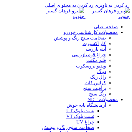
رد کردن به ناوبری
رد کردن به محتوای اصلی
صفحه اصلی
محصولات کارشناسی خودرو
ضخامت سنج رنگ و پوشش
کار اکسپرت
آینه بازرسی
چراغ قوه بازرسی
قلم مگنت
ویدیو بروسکوپ
دیاگ
رال رنگ
کراس کات
براقیت سنج
رنگ سنج
محصولات NDT
آزمایشگاه پایه جوش
تست بلوک UT
تست بلوک VT
چراغ UV
ضخامت سنج رنگ و پوشش