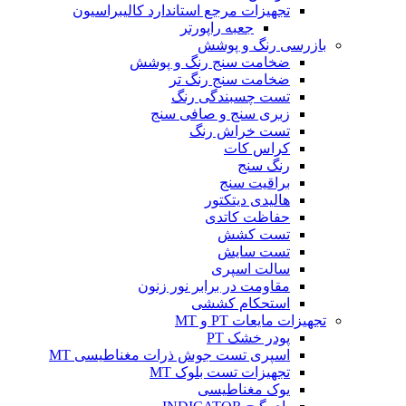
تجهیزات مرجع استاندارد کالیبراسیون
جعبه راپورتر
بازرسی رنگ و پوشش
ضخامت سنج رنگ و پوشش
ضخامت سنج رنگ تر
تست چسبندگی رنگ
زبری سنج و صافی سنج
تست خراش رنگ
کراس کات
رنگ سنج
براقیت سنج
هالیدی دیتکتور
حفاظت کاتدی
تست کشش
تست سایش
سالت اسپری
مقاومت در برابر نور زنون
استحکام کششی
تجهیزات مایعات PT و MT
پودر خشک PT
اسپری تست جوش ذرات مغناطیسی MT
تجهیزات تست بلوک MT
یوک مغناطیسی