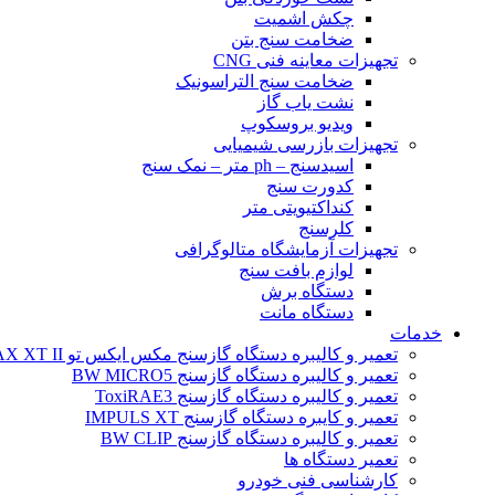
چکش اشمیت
ضخامت سنج بتن
تجهیزات معاینه فنی CNG
ضخامت سنج التراسونیک
نشت یاب گاز
ویدیو بروسکوپ
تجهیزات بازرسی شیمیایی
اسیدسنج – ph متر – نمک سنج
کدورت سنج
کنداکتیویتی متر
کلرسنج
تجهیزات آزمایشگاه متالوگرافی
لوازم بافت سنج
دستگاه برش
دستگاه مانت
خدمات
تعمیر و کالیبره دستگاه گازسنج مکس ایکس تو BW MAX XT II
تعمیر و کالیبره دستگاه گازسنج BW MICRO5
تعمیر و کالیبره دستگاه گازسنج ToxiRAE3
تعمیر و کایبره دستگاه گازسنج IMPULS XT
تعمیر و کالیبره دستگاه گازسنج BW CLIP
تعمیر دستگاه ها
کارشناسی فنی خودرو