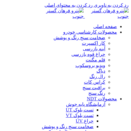
رد کردن به ناوبری
رد کردن به محتوای اصلی
صفحه اصلی
محصولات کارشناسی خودرو
ضخامت سنج رنگ و پوشش
کار اکسپرت
آینه بازرسی
چراغ قوه بازرسی
قلم مگنت
ویدیو بروسکوپ
دیاگ
رال رنگ
کراس کات
براقیت سنج
رنگ سنج
محصولات NDT
آزمایشگاه پایه جوش
تست بلوک UT
تست بلوک VT
چراغ UV
ضخامت سنج رنگ و پوشش