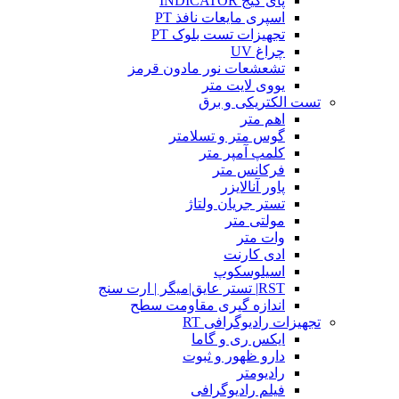
پای گیج INDICATOR
اسپری مایعات نافذ PT
تجهیزات تست بلوک PT
چراغ UV
تشعشعات نور مادون قرمز
یووی لایت متر
تست الکتریکی و برق
اهم متر
گوس متر و تسلامتر
کلمپ آمپر متر
فرکانس متر
پاور آنالایزر
تستر جریان ولتاژ
مولتی متر
وات متر
ادی کارنت
اسیلوسکوپ
RST| تستر عایق|میگر | ارت سنج
اندازه گیری مقاومت سطح
تجهیزات رادیوگرافی RT
ایکس ری و گاما
دارو ظهور و ثبوت
رادیومتر
فیلم رادیوگرافی