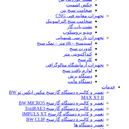
چکش اشمیت
ضخامت سنج بتن
تجهیزات معاینه فنی CNG
ضخامت سنج التراسونیک
نشت یاب گاز
ویدیو بروسکوپ
تجهیزات بازرسی شیمیایی
اسیدسنج – ph متر – نمک سنج
کدورت سنج
کنداکتیویتی متر
کلرسنج
تجهیزات آزمایشگاه متالوگرافی
لوازم بافت سنج
دستگاه برش
دستگاه مانت
خدمات
تعمیر و کالیبره دستگاه گازسنج مکس ایکس تو BW
MAX XT II
تعمیر و کالیبره دستگاه گازسنج BW MICRO5
تعمیر و کالیبره دستگاه گازسنج ToxiRAE3
تعمیر و کایبره دستگاه گازسنج IMPULS XT
تعمیر و کالیبره دستگاه گازسنج BW CLIP
تعمیر دستگاه ها