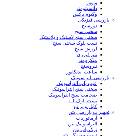
ویوور
دانسیتومتر
وکیوم باکس
بازرسی فیزیکی
دورسنج
سختی سنج
سختی سنج لاستیک و پلاستیک
تست بلوک سختی سنج
لرزش سنج
متر لیزری
میکرومتر
نیروسنج
ساعت اندیکاتور
بازرسی التراسونیک
عیب یاب التراسونیک
سختی سنج التراسونیک
ضخامت سنج التراسونیک
تست بلوک UT
کابل و پراب
تجهیزات بازرسی بتن
آرماتوریاب
التراسونیک بتن
ترک یاب بتن
تست خوردگی بتن