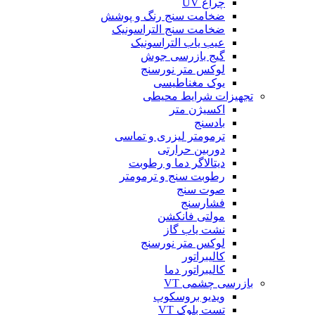
چراغ UV
ضخامت سنج رنگ و پوشش
ضخامت سنج التراسونیک
عیب یاب التراسونیک
گیج بازرسی جوش
لوکس متر نورسنج
یوک مغناطیسی
تجهیزات شرایط محیطی
اکسیژن متر
بادسنج
ترمومتر لیزری و تماسی
دوربین حرارتی
دیتالاگر دما و رطوبت
رطوبت سنج و ترمومتر
صوت سنج
فشارسنج
مولتی فانکشن
نشت یاب گاز
لوکس متر نورسنج
کالیبراتور
کالیبراتور دما
بازرسی چشمی VT
ویدیو بروسکوپ
تست بلوک VT