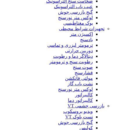
ضخامت سنج التراسونیک
عیب یاب التراسونیک
گیج بازرسی جوش
لوکس متر نورسنج
یوک مغناطیسی
تجهیزات شرایط محیطی
اکسیژن متر
بادسنج
ترمومتر لیزری و تماسی
دوربین حرارتی
دیتالاگر دما و رطوبت
رطوبت سنج و ترمومتر
صوت سنج
فشارسنج
مولتی فانکشن
نشت یاب گاز
لوکس متر نورسنج
کالیبراتور
کالیبراتور دما
بازرسی چشمی VT
ویدیو بروسکوپ
تست بلوک VT
گیج بازرسی جوش
کولیس