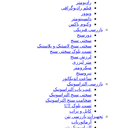
رادیومتر
فیلم رادیوگرافی
ویوور
دانسیتومتر
وکیوم باکس
بازرسی فیزیکی
دورسنج
سختی سنج
سختی سنج لاستیک و پلاستیک
تست بلوک سختی سنج
لرزش سنج
متر لیزری
میکرومتر
نیروسنج
ساعت اندیکاتور
بازرسی التراسونیک
عیب یاب التراسونیک
سختی سنج التراسونیک
ضخامت سنج التراسونیک
تست بلوک UT
کابل و پراب
تجهیزات بازرسی بتن
آرماتوریاب
التراسونیک بتن