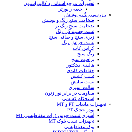
تجهیزات مرجع استاندارد کالیبراسیون
جعبه راپورتر
بازرسی رنگ و پوشش
ضخامت سنج رنگ و پوشش
ضخامت سنج رنگ تر
تست چسبندگی رنگ
زبری سنج و صافی سنج
تست خراش رنگ
کراس کات
رنگ سنج
براقیت سنج
هالیدی دیتکتور
حفاظت کاتدی
تست کشش
تست سایش
سالت اسپری
مقاومت در برابر نور زنون
استحکام کششی
تجهیزات مایعات PT و MT
پودر خشک PT
اسپری تست جوش ذرات مغناطیسی MT
تجهیزات تست بلوک MT
یوک مغناطیسی