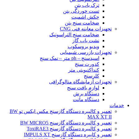
ترک یاب بتن
تست خوردگی بتن
چکش اشمیت
ضخامت سنج بتن
تجهیزات معاینه فنی CNG
ضخامت سنج التراسونیک
نشت یاب گاز
ویدیو بروسکوپ
تجهیزات بازرسی شیمیایی
اسیدسنج – ph متر – نمک سنج
کدورت سنج
کنداکتیویتی متر
کلرسنج
تجهیزات آزمایشگاه متالوگرافی
لوازم بافت سنج
دستگاه برش
دستگاه مانت
خدمات
تعمیر و کالیبره دستگاه گازسنج مکس ایکس تو BW
MAX XT II
تعمیر و کالیبره دستگاه گازسنج BW MICRO5
تعمیر و کالیبره دستگاه گازسنج ToxiRAE3
تعمیر و کایبره دستگاه گازسنج IMPULS XT