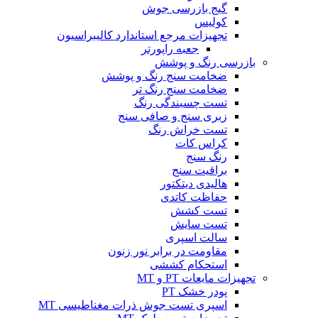
گیج بازرسی جوش
کولیس
تجهیزات مرجع استاندارد کالیبراسیون
جعبه راپورتر
بازرسی رنگ و پوشش
ضخامت سنج رنگ و پوشش
ضخامت سنج رنگ تر
تست چسبندگی رنگ
زبری سنج و صافی سنج
تست خراش رنگ
کراس کات
رنگ سنج
براقیت سنج
هالیدی دیتکتور
حفاظت کاتدی
تست کشش
تست سایش
سالت اسپری
مقاومت در برابر نور زنون
استحکام کششی
تجهیزات مایعات PT و MT
پودر خشک PT
اسپری تست جوش ذرات مغناطیسی MT