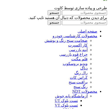
طرحی و پیاده سازی توسط کاوت
جستجو
برای دیدن محصولات که دنبال آن هستید تایپ کنید.
جستجو
صفحه اصلی
محصولات کارشناسی خودرو
ضخامت سنج رنگ و پوشش
کار اکسپرت
آینه بازرسی
چراغ قوه بازرسی
قلم مگنت
ویدیو بروسکوپ
دیاگ
رال رنگ
کراس کات
براقیت سنج
رنگ سنج
محصولات NDT
آزمایشگاه پایه جوش
تست بلوک UT
تست بلوک VT