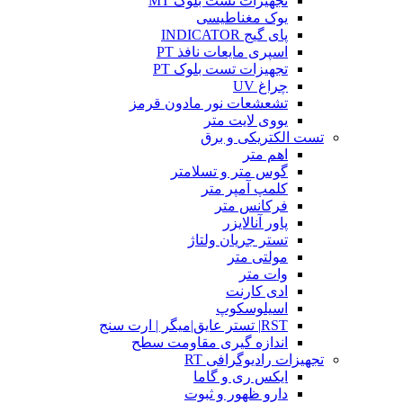
تجهیزات تست بلوک MT
یوک مغناطیسی
پای گیج INDICATOR
اسپری مایعات نافذ PT
تجهیزات تست بلوک PT
چراغ UV
تشعشعات نور مادون قرمز
یووی لایت متر
تست الکتریکی و برق
اهم متر
گوس متر و تسلامتر
کلمپ آمپر متر
فرکانس متر
پاور آنالایزر
تستر جریان ولتاژ
مولتی متر
وات متر
ادی کارنت
اسیلوسکوپ
RST| تستر عایق|میگر | ارت سنج
اندازه گیری مقاومت سطح
تجهیزات رادیوگرافی RT
ایکس ری و گاما
دارو ظهور و ثبوت