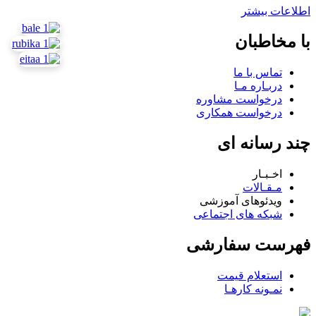
اطلاعات بیشتر
با مخاطبان
تماس با ما
دربـاره مـا
درخواست مشاوره
درخواست همکاری
چند رسانه ای
اخـبـار
مـقـالات
ویدئوهای آموزشی
شبکه های اجتماعی
فهرست سفارشی
استعلام قیمت
نمـونه کارهـا