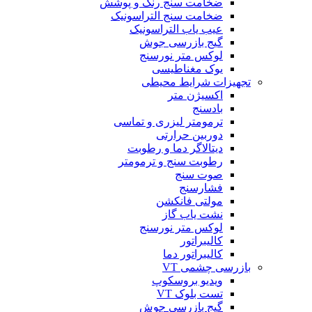
ضخامت سنج رنگ و پوشش
ضخامت سنج التراسونیک
عیب یاب التراسونیک
گیج بازرسی جوش
لوکس متر نورسنج
یوک مغناطیسی
تجهیزات شرایط محیطی
اکسیژن متر
بادسنج
ترمومتر لیزری و تماسی
دوربین حرارتی
دیتالاگر دما و رطوبت
رطوبت سنج و ترمومتر
صوت سنج
فشارسنج
مولتی فانکشن
نشت یاب گاز
لوکس متر نورسنج
کالیبراتور
کالیبراتور دما
بازرسی چشمی VT
ویدیو بروسکوپ
تست بلوک VT
گیج بازرسی جوش