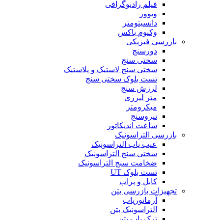
فیلم رادیوگرافی
ویوور
دانسیتومتر
وکیوم باکس
بازرسی فیزیکی
دورسنج
سختی سنج
سختی سنج لاستیک و پلاستیک
تست بلوک سختی سنج
لرزش سنج
متر لیزری
میکرومتر
نیروسنج
ساعت اندیکاتور
بازرسی التراسونیک
عیب یاب التراسونیک
سختی سنج التراسونیک
ضخامت سنج التراسونیک
تست بلوک UT
کابل و پراب
تجهیزات بازرسی بتن
آرماتوریاب
التراسونیک بتن
ترک یاب بتن