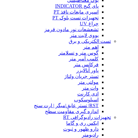
یوک مغناطیسی
پای گیج INDICATOR
اسپری مایعات نافذ PT
تجهیزات تست بلوک PT
چراغ UV
تشعشعات نور مادون قرمز
یووی لایت متر
تست الکتریکی و برق
اهم متر
گوس متر و تسلامتر
کلمپ آمپر متر
فرکانس متر
پاور آنالایزر
تستر جریان ولتاژ
مولتی متر
وات متر
ادی کارنت
اسیلوسکوپ
RST| تستر عایق|میگر | ارت سنج
اندازه گیری مقاومت سطح
تجهیزات رادیوگرافی RT
ایکس ری و گاما
دارو ظهور و ثبوت
رادیومتر