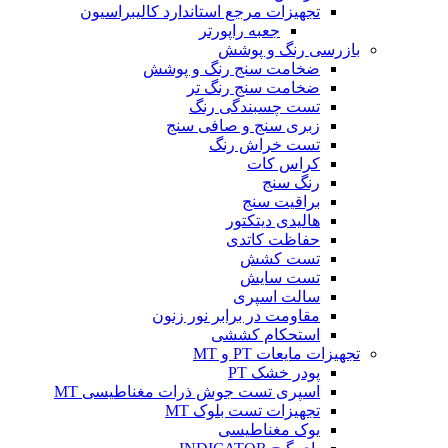
تجهیزات مرجع استاندارد کالیبراسیون
جعبه راپورتر
بازرسی رنگ و پوشش
ضخامت سنج رنگ و پوشش
ضخامت سنج رنگ تر
تست چسبندگی رنگ
زبری سنج و صافی سنج
تست خراش رنگ
کراس کات
رنگ سنج
براقیت سنج
هالیدی دیتکتور
حفاظت کاتدی
تست کشش
تست سایش
سالت اسپری
مقاومت در برابر نور زنون
استحکام کششی
تجهیزات مایعات PT و MT
پودر خشک PT
اسپری تست جوش ذرات مغناطیسی MT
تجهیزات تست بلوک MT
یوک مغناطیسی