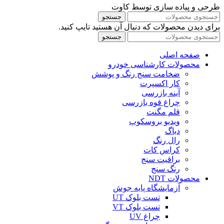
طرحی و پیاده سازی توسط کاوت
جستجو
برای دیدن محصولات که دنبال آن هستید تایپ کنید.
جستجو
صفحه اصلی
محصولات کارشناسی خودرو
ضخامت سنج رنگ و پوشش
کار اکسپرت
آینه بازرسی
چراغ قوه بازرسی
قلم مگنت
ویدیو بروسکوپ
دیاگ
رال رنگ
کراس کات
براقیت سنج
رنگ سنج
محصولات NDT
آزمایشگاه پایه جوش
تست بلوک UT
تست بلوک VT
چراغ UV