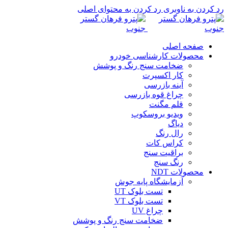
رد کردن به ناوبری
رد کردن به محتوای اصلی
صفحه اصلی
محصولات کارشناسی خودرو
ضخامت سنج رنگ و پوشش
کار اکسپرت
آینه بازرسی
چراغ قوه بازرسی
قلم مگنت
ویدیو بروسکوپ
دیاگ
رال رنگ
کراس کات
براقیت سنج
رنگ سنج
محصولات NDT
آزمایشگاه پایه جوش
تست بلوک UT
تست بلوک VT
چراغ UV
ضخامت سنج رنگ و پوشش