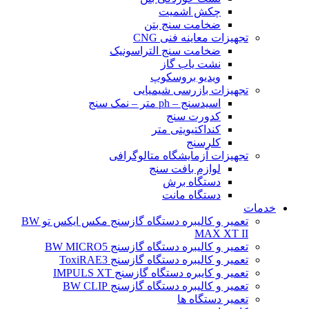
چکش اشمیت
ضخامت سنج بتن
تجهیزات معاینه فنی CNG
ضخامت سنج التراسونیک
نشت یاب گاز
ویدیو بروسکوپ
تجهیزات بازرسی شیمیایی
اسیدسنج – ph متر – نمک سنج
کدورت سنج
کنداکتیویتی متر
کلرسنج
تجهیزات آزمایشگاه متالوگرافی
لوازم بافت سنج
دستگاه برش
دستگاه مانت
خدمات
تعمیر و کالیبره دستگاه گازسنج مکس ایکس تو BW
MAX XT II
تعمیر و کالیبره دستگاه گازسنج BW MICRO5
تعمیر و کالیبره دستگاه گازسنج ToxiRAE3
تعمیر و کایبره دستگاه گازسنج IMPULS XT
تعمیر و کالیبره دستگاه گازسنج BW CLIP
تعمیر دستگاه ها