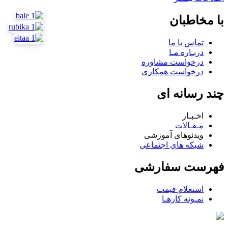
با مخاطبان
تماس با ما
دربـاره مـا
درخواست مشاوره
درخواست همکاری
چند رسانه ای
اخـبـار
مـقـالات
ویدئوهای آموزشی
شبکه های اجتماعی
فهرست سفارشی
استعلام قیمت
نمـونه کارهـا