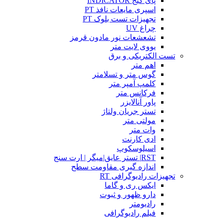
پای گیج INDICATOR
اسپری مایعات نافذ PT
تجهیزات تست بلوک PT
چراغ UV
تشعشعات نور مادون قرمز
یووی لایت متر
تست الکتریکی و برق
اهم متر
گوس متر و تسلامتر
کلمپ آمپر متر
فرکانس متر
پاور آنالایزر
تستر جریان ولتاژ
مولتی متر
وات متر
ادی کارنت
اسیلوسکوپ
RST| تستر عایق|میگر | ارت سنج
اندازه گیری مقاومت سطح
تجهیزات رادیوگرافی RT
ایکس ری و گاما
دارو ظهور و ثبوت
رادیومتر
فیلم رادیوگرافی