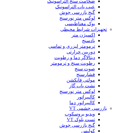
ضخامت سنج التراسونیک
عیب یاب التراسونیک
گیج بازرسی جوش
لوکس متر نورسنج
یوک مغناطیسی
تجهیزات شرایط محیطی
اکسیژن متر
بادسنج
ترمومتر لیزری و تماسی
دوربین حرارتی
دیتالاگر دما و رطوبت
رطوبت سنج و ترمومتر
صوت سنج
فشارسنج
مولتی فانکشن
نشت یاب گاز
لوکس متر نورسنج
کالیبراتور
کالیبراتور دما
بازرسی چشمی VT
ویدیو بروسکوپ
تست بلوک VT
گیج بازرسی جوش
کولیس