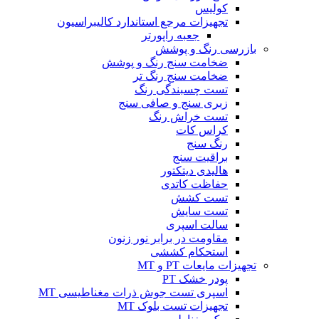
کولیس
تجهیزات مرجع استاندارد کالیبراسیون
جعبه راپورتر
بازرسی رنگ و پوشش
ضخامت سنج رنگ و پوشش
ضخامت سنج رنگ تر
تست چسبندگی رنگ
زبری سنج و صافی سنج
تست خراش رنگ
کراس کات
رنگ سنج
براقیت سنج
هالیدی دیتکتور
حفاظت کاتدی
تست کشش
تست سایش
سالت اسپری
مقاومت در برابر نور زنون
استحکام کششی
تجهیزات مایعات PT و MT
پودر خشک PT
اسپری تست جوش ذرات مغناطیسی MT
تجهیزات تست بلوک MT