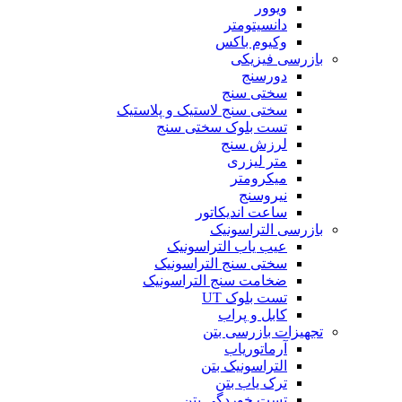
ویوور
دانسیتومتر
وکیوم باکس
بازرسی فیزیکی
دورسنج
سختی سنج
سختی سنج لاستیک و پلاستیک
تست بلوک سختی سنج
لرزش سنج
متر لیزری
میکرومتر
نیروسنج
ساعت اندیکاتور
بازرسی التراسونیک
عیب یاب التراسونیک
سختی سنج التراسونیک
ضخامت سنج التراسونیک
تست بلوک UT
کابل و پراب
تجهیزات بازرسی بتن
آرماتوریاب
التراسونیک بتن
ترک یاب بتن
تست خوردگی بتن