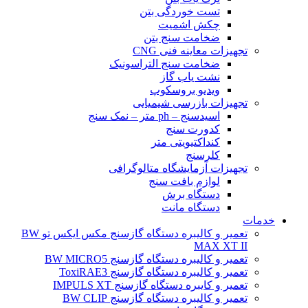
تست خوردگی بتن
چکش اشمیت
ضخامت سنج بتن
تجهیزات معاینه فنی CNG
ضخامت سنج التراسونیک
نشت یاب گاز
ویدیو بروسکوپ
تجهیزات بازرسی شیمیایی
اسیدسنج – ph متر – نمک سنج
کدورت سنج
کنداکتیویتی متر
کلرسنج
تجهیزات آزمایشگاه متالوگرافی
لوازم بافت سنج
دستگاه برش
دستگاه مانت
خدمات
تعمیر و کالیبره دستگاه گازسنج مکس ایکس تو BW
MAX XT II
تعمیر و کالیبره دستگاه گازسنج BW MICRO5
تعمیر و کالیبره دستگاه گازسنج ToxiRAE3
تعمیر و کایبره دستگاه گازسنج IMPULS XT
تعمیر و کالیبره دستگاه گازسنج BW CLIP