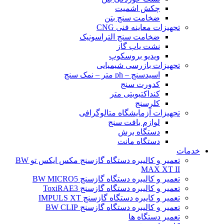
چکش اشمیت
ضخامت سنج بتن
تجهیزات معاینه فنی CNG
ضخامت سنج التراسونیک
نشت یاب گاز
ویدیو بروسکوپ
تجهیزات بازرسی شیمیایی
اسیدسنج – ph متر – نمک سنج
کدورت سنج
کنداکتیویتی متر
کلرسنج
تجهیزات آزمایشگاه متالوگرافی
لوازم بافت سنج
دستگاه برش
دستگاه مانت
خدمات
تعمیر و کالیبره دستگاه گازسنج مکس ایکس تو BW
MAX XT II
تعمیر و کالیبره دستگاه گازسنج BW MICRO5
تعمیر و کالیبره دستگاه گازسنج ToxiRAE3
تعمیر و کایبره دستگاه گازسنج IMPULS XT
تعمیر و کالیبره دستگاه گازسنج BW CLIP
تعمیر دستگاه ها