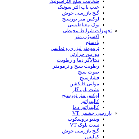
ضخامت سنج التراسونیک
عیب یاب التراسونیک
گیج بازرسی جوش
لوکس متر نورسنج
یوک مغناطیسی
تجهیزات شرایط محیطی
اکسیژن متر
بادسنج
ترمومتر لیزری و تماسی
دوربین حرارتی
دیتالاگر دما و رطوبت
رطوبت سنج و ترمومتر
صوت سنج
فشارسنج
مولتی فانکشن
نشت یاب گاز
لوکس متر نورسنج
کالیبراتور
کالیبراتور دما
بازرسی چشمی VT
ویدیو بروسکوپ
تست بلوک VT
گیج بازرسی جوش
کولیس