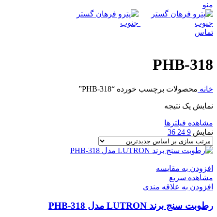
منو
تماس
PHB-318
خانه
محصولات برچسب خورده “PHB-318”
نمایش یک نتیجه
مشاهده فیلترها
نمایش
9
24
36
افزودن به مقایسه
مشاهده سریع
افزودن به علاقه مندی
رطوبت سنج برند LUTRON مدل PHB-318