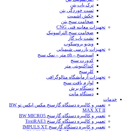
ترک یاب بتن
تست خوردگی بتن
چکش اشمیت
ضخامت سنج بتن
تجهیزات معاینه فنی CNG
ضخامت سنج التراسونیک
نشت یاب گاز
ویدیو بروسکوپ
تجهیزات بازرسی شیمیایی
اسیدسنج – ph متر – نمک سنج
کدورت سنج
کنداکتیویتی متر
کلرسنج
تجهیزات آزمایشگاه متالوگرافی
لوازم بافت سنج
دستگاه برش
دستگاه مانت
خدمات
تعمیر و کالیبره دستگاه گازسنج مکس ایکس تو BW
MAX XT II
تعمیر و کالیبره دستگاه گازسنج BW MICRO5
تعمیر و کالیبره دستگاه گازسنج ToxiRAE3
تعمیر و کایبره دستگاه گازسنج IMPULS XT