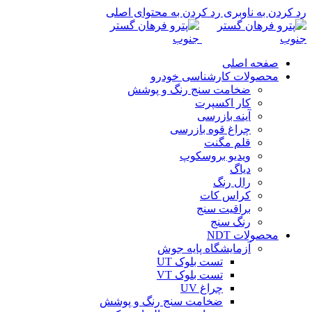
رد کردن به ناوبری
رد کردن به محتوای اصلی
صفحه اصلی
محصولات کارشناسی خودرو
ضخامت سنج رنگ و پوشش
کار اکسپرت
آینه بازرسی
چراغ قوه بازرسی
قلم مگنت
ویدیو بروسکوپ
دیاگ
رال رنگ
کراس کات
براقیت سنج
رنگ سنج
محصولات NDT
آزمایشگاه پایه جوش
تست بلوک UT
تست بلوک VT
چراغ UV
ضخامت سنج رنگ و پوشش