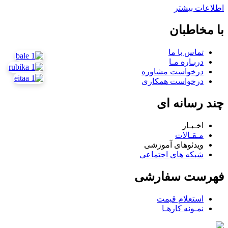
اطلاعات بیشتر
با مخاطبان
تماس با ما
دربـاره مـا
درخواست مشاوره
درخواست همکاری
چند رسانه ای
اخـبـار
مـقـالات
ویدئوهای آموزشی
شبکه های اجتماعی
فهرست سفارشی
استعلام قیمت
نمـونه کارهـا