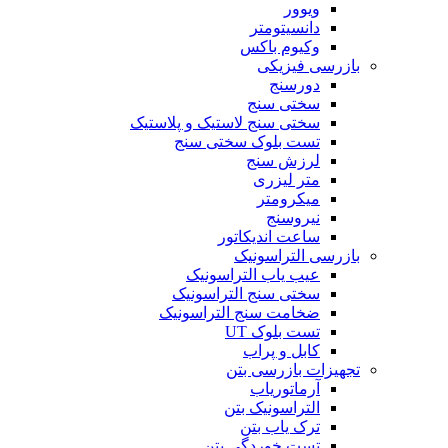
ویوور
دانسیتومتر
وکیوم باکس
بازرسی فیزیکی
دورسنج
سختی سنج
سختی سنج لاستیک و پلاستیک
تست بلوک سختی سنج
لرزش سنج
متر لیزری
میکرومتر
نیروسنج
ساعت اندیکاتور
بازرسی التراسونیک
عیب یاب التراسونیک
سختی سنج التراسونیک
ضخامت سنج التراسونیک
تست بلوک UT
کابل و پراب
تجهیزات بازرسی بتن
آرماتوریاب
التراسونیک بتن
ترک یاب بتن
تست خوردگی بتن