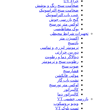
چراغ UV
ضخامت سنج رنگ و پوشش
ضخامت سنج التراسونیک
عیب یاب التراسونیک
گیج بازرسی جوش
لوکس متر نورسنج
یوک مغناطیسی
تجهیزات شرایط محیطی
اکسیژن متر
بادسنج
ترمومتر لیزری و تماسی
دوربین حرارتی
دیتالاگر دما و رطوبت
رطوبت سنج و ترمومتر
صوت سنج
فشارسنج
مولتی فانکشن
نشت یاب گاز
لوکس متر نورسنج
کالیبراتور
کالیبراتور دما
بازرسی چشمی VT
ویدیو بروسکوپ
تست بلوک VT