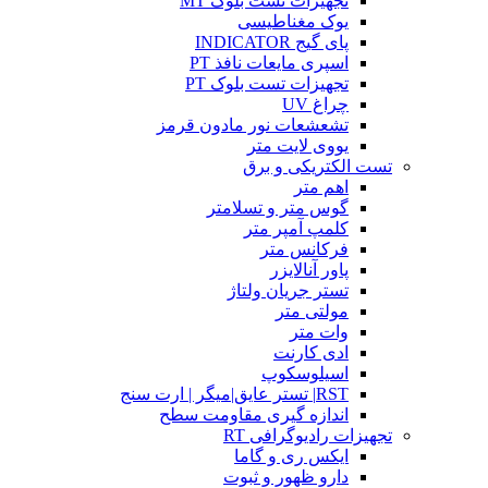
تجهیزات تست بلوک MT
یوک مغناطیسی
پای گیج INDICATOR
اسپری مایعات نافذ PT
تجهیزات تست بلوک PT
چراغ UV
تشعشعات نور مادون قرمز
یووی لایت متر
تست الکتریکی و برق
اهم متر
گوس متر و تسلامتر
کلمپ آمپر متر
فرکانس متر
پاور آنالایزر
تستر جریان ولتاژ
مولتی متر
وات متر
ادی کارنت
اسیلوسکوپ
RST| تستر عایق|میگر | ارت سنج
اندازه گیری مقاومت سطح
تجهیزات رادیوگرافی RT
ایکس ری و گاما
دارو ظهور و ثبوت