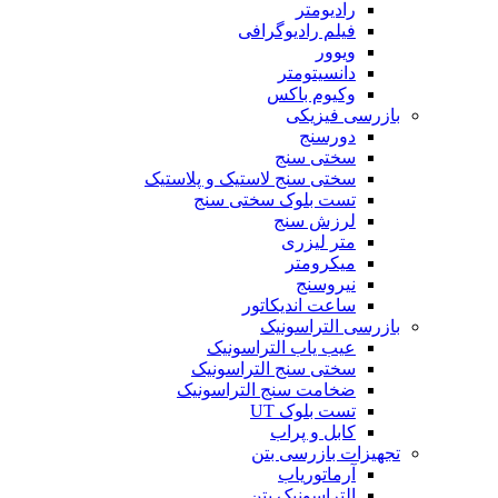
رادیومتر
فیلم رادیوگرافی
ویوور
دانسیتومتر
وکیوم باکس
بازرسی فیزیکی
دورسنج
سختی سنج
سختی سنج لاستیک و پلاستیک
تست بلوک سختی سنج
لرزش سنج
متر لیزری
میکرومتر
نیروسنج
ساعت اندیکاتور
بازرسی التراسونیک
عیب یاب التراسونیک
سختی سنج التراسونیک
ضخامت سنج التراسونیک
تست بلوک UT
کابل و پراب
تجهیزات بازرسی بتن
آرماتوریاب
التراسونیک بتن