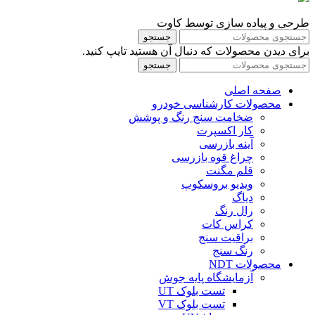
طرحی و پیاده سازی توسط کاوت
جستجو
برای دیدن محصولات که دنبال آن هستید تایپ کنید.
جستجو
صفحه اصلی
محصولات کارشناسی خودرو
ضخامت سنج رنگ و پوشش
کار اکسپرت
آینه بازرسی
چراغ قوه بازرسی
قلم مگنت
ویدیو بروسکوپ
دیاگ
رال رنگ
کراس کات
براقیت سنج
رنگ سنج
محصولات NDT
آزمایشگاه پایه جوش
تست بلوک UT
تست بلوک VT