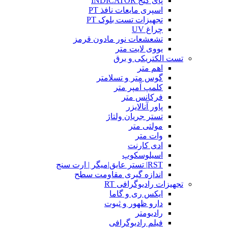
پای گیج INDICATOR
اسپری مایعات نافذ PT
تجهیزات تست بلوک PT
چراغ UV
تشعشعات نور مادون قرمز
یووی لایت متر
تست الکتریکی و برق
اهم متر
گوس متر و تسلامتر
کلمپ آمپر متر
فرکانس متر
پاور آنالایزر
تستر جریان ولتاژ
مولتی متر
وات متر
ادی کارنت
اسیلوسکوپ
RST| تستر عایق|میگر | ارت سنج
اندازه گیری مقاومت سطح
تجهیزات رادیوگرافی RT
ایکس ری و گاما
دارو ظهور و ثبوت
رادیومتر
فیلم رادیوگرافی