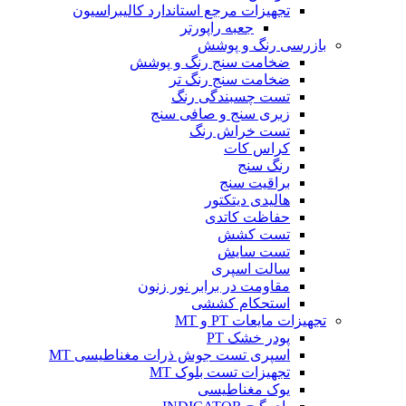
تجهیزات مرجع استاندارد کالیبراسیون
جعبه راپورتر
بازرسی رنگ و پوشش
ضخامت سنج رنگ و پوشش
ضخامت سنج رنگ تر
تست چسبندگی رنگ
زبری سنج و صافی سنج
تست خراش رنگ
کراس کات
رنگ سنج
براقیت سنج
هالیدی دیتکتور
حفاظت کاتدی
تست کشش
تست سایش
سالت اسپری
مقاومت در برابر نور زنون
استحکام کششی
تجهیزات مایعات PT و MT
پودر خشک PT
اسپری تست جوش ذرات مغناطیسی MT
تجهیزات تست بلوک MT
یوک مغناطیسی