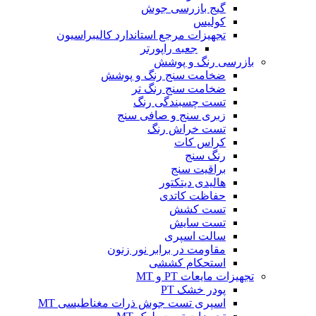
گیج بازرسی جوش
کولیس
تجهیزات مرجع استاندارد کالیبراسیون
جعبه راپورتر
بازرسی رنگ و پوشش
ضخامت سنج رنگ و پوشش
ضخامت سنج رنگ تر
تست چسبندگی رنگ
زبری سنج و صافی سنج
تست خراش رنگ
کراس کات
رنگ سنج
براقیت سنج
هالیدی دیتکتور
حفاظت کاتدی
تست کشش
تست سایش
سالت اسپری
مقاومت در برابر نور زنون
استحکام کششی
تجهیزات مایعات PT و MT
پودر خشک PT
اسپری تست جوش ذرات مغناطیسی MT