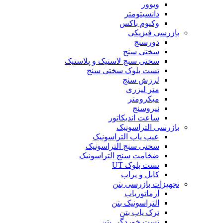
ویوور
دانسیتومتر
وکیوم باکس
بازرسی فیزیکی
دورسنج
سختی سنج
سختی سنج لاستیک و پلاستیک
تست بلوک سختی سنج
لرزش سنج
متر لیزری
میکرومتر
نیروسنج
ساعت اندیکاتور
بازرسی التراسونیک
عیب یاب التراسونیک
سختی سنج التراسونیک
ضخامت سنج التراسونیک
تست بلوک UT
کابل و پراب
تجهیزات بازرسی بتن
آرماتوریاب
التراسونیک بتن
ترک یاب بتن
تست خوردگی بتن