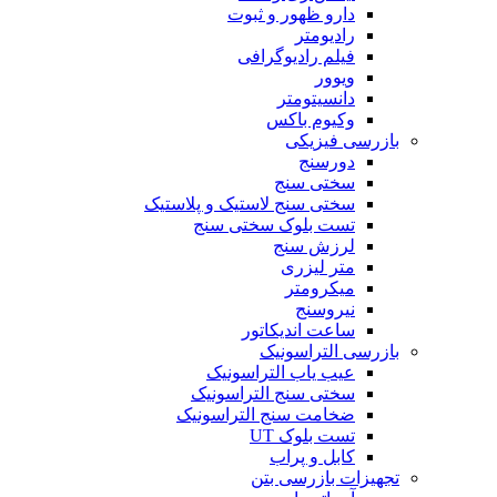
دارو ظهور و ثبوت
رادیومتر
فیلم رادیوگرافی
ویوور
دانسیتومتر
وکیوم باکس
بازرسی فیزیکی
دورسنج
سختی سنج
سختی سنج لاستیک و پلاستیک
تست بلوک سختی سنج
لرزش سنج
متر لیزری
میکرومتر
نیروسنج
ساعت اندیکاتور
بازرسی التراسونیک
عیب یاب التراسونیک
سختی سنج التراسونیک
ضخامت سنج التراسونیک
تست بلوک UT
کابل و پراب
تجهیزات بازرسی بتن