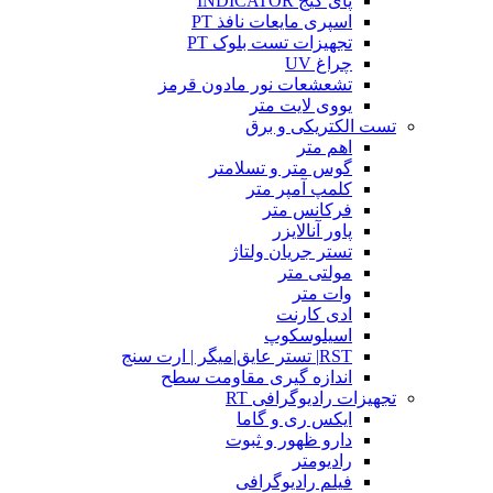
پای گیج INDICATOR
اسپری مایعات نافذ PT
تجهیزات تست بلوک PT
چراغ UV
تشعشعات نور مادون قرمز
یووی لایت متر
تست الکتریکی و برق
اهم متر
گوس متر و تسلامتر
کلمپ آمپر متر
فرکانس متر
پاور آنالایزر
تستر جریان ولتاژ
مولتی متر
وات متر
ادی کارنت
اسیلوسکوپ
RST| تستر عایق|میگر | ارت سنج
اندازه گیری مقاومت سطح
تجهیزات رادیوگرافی RT
ایکس ری و گاما
دارو ظهور و ثبوت
رادیومتر
فیلم رادیوگرافی