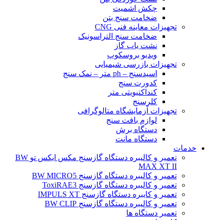
چکش اشمیت
ضخامت سنج بتن
تجهیزات معاینه فنی CNG
ضخامت سنج التراسونیک
نشت یاب گاز
ویدیو بروسکوپ
تجهیزات بازرسی شیمیایی
اسیدسنج – ph متر – نمک سنج
کدورت سنج
کنداکتیویتی متر
کلرسنج
تجهیزات آزمایشگاه متالوگرافی
لوازم بافت سنج
دستگاه برش
دستگاه مانت
خدمات
تعمیر و کالیبره دستگاه گازسنج مکس ایکس تو BW
MAX XT II
تعمیر و کالیبره دستگاه گازسنج BW MICRO5
تعمیر و کالیبره دستگاه گازسنج ToxiRAE3
تعمیر و کایبره دستگاه گازسنج IMPULS XT
تعمیر و کالیبره دستگاه گازسنج BW CLIP
تعمیر دستگاه ها