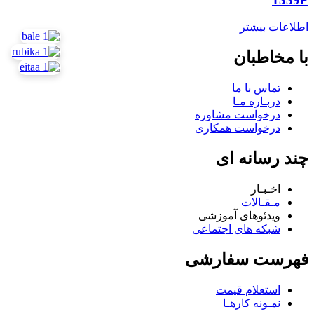
اطلاعات بیشتر
با مخاطبان
تماس با ما
دربـاره مـا
درخواست مشاوره
درخواست همکاری
چند رسانه ای
اخـبـار
مـقـالات
ویدئوهای آموزشی
شبکه های اجتماعی
فهرست سفارشی
استعلام قیمت
نمـونه کارهـا