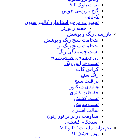
تست بلوک VT
گیج بازرسی جوش
کولیس
تجهیزات مرجع استاندارد کالیبراسیون
جعبه راپورتر
بازرسی رنگ و پوشش
ضخامت سنج رنگ و پوشش
ضخامت سنج رنگ تر
تست چسبندگی رنگ
زبری سنج و صافی سنج
تست خراش رنگ
کراس کات
رنگ سنج
براقیت سنج
هالیدی دیتکتور
حفاظت کاتدی
تست کشش
تست سایش
سالت اسپری
مقاومت در برابر نور زنون
استحکام کششی
تجهیزات مایعات PT و MT
پودر خشک PT