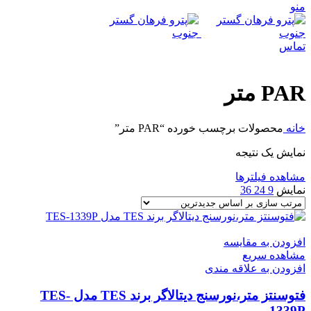
منو
تماس
PAR متر
خانه
محصولات برچسب خورده “PAR متر”
نمایش یک نتیجه
مشاهده فیلترها
نمایش
9
24
36
افزودن به مقایسه
مشاهده سریع
افزودن به علاقه مندی
فتوسنتز متر،نورسنج دیتالاگر برند TES مدل TES-
1339P