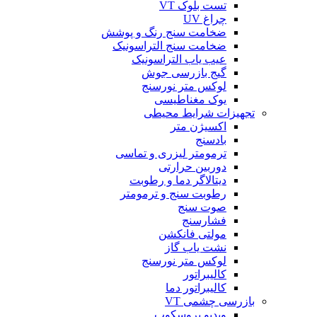
تست بلوک VT
چراغ UV
ضخامت سنج رنگ و پوشش
ضخامت سنج التراسونیک
عیب یاب التراسونیک
گیج بازرسی جوش
لوکس متر نورسنج
یوک مغناطیسی
تجهیزات شرایط محیطی
اکسیژن متر
بادسنج
ترمومتر لیزری و تماسی
دوربین حرارتی
دیتالاگر دما و رطوبت
رطوبت سنج و ترمومتر
صوت سنج
فشارسنج
مولتی فانکشن
نشت یاب گاز
لوکس متر نورسنج
کالیبراتور
کالیبراتور دما
بازرسی چشمی VT
ویدیو بروسکوپ