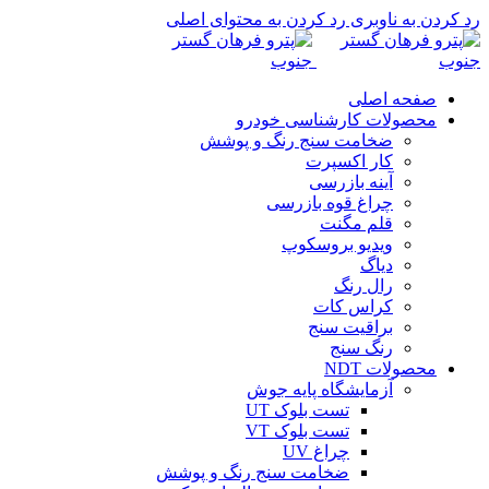
رد کردن به ناوبری
رد کردن به محتوای اصلی
صفحه اصلی
محصولات کارشناسی خودرو
ضخامت سنج رنگ و پوشش
کار اکسپرت
آینه بازرسی
چراغ قوه بازرسی
قلم مگنت
ویدیو بروسکوپ
دیاگ
رال رنگ
کراس کات
براقیت سنج
رنگ سنج
محصولات NDT
آزمایشگاه پایه جوش
تست بلوک UT
تست بلوک VT
چراغ UV
ضخامت سنج رنگ و پوشش