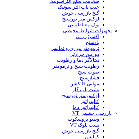
ضخامت سنج التراسونیک
عیب یاب التراسونیک
گیج بازرسی جوش
لوکس متر نورسنج
یوک مغناطیسی
تجهیزات شرایط محیطی
اکسیژن متر
بادسنج
ترمومتر لیزری و تماسی
دوربین حرارتی
دیتالاگر دما و رطوبت
رطوبت سنج و ترمومتر
صوت سنج
فشارسنج
مولتی فانکشن
نشت یاب گاز
لوکس متر نورسنج
کالیبراتور
کالیبراتور دما
بازرسی چشمی VT
ویدیو بروسکوپ
تست بلوک VT
گیج بازرسی جوش
کولیس