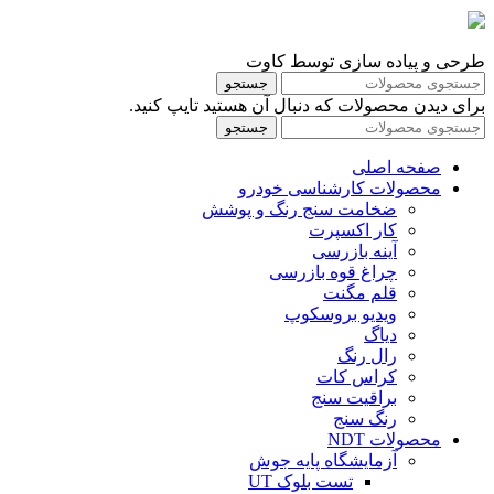
طرحی و پیاده سازی توسط کاوت
جستجو
برای دیدن محصولات که دنبال آن هستید تایپ کنید.
جستجو
صفحه اصلی
محصولات کارشناسی خودرو
ضخامت سنج رنگ و پوشش
کار اکسپرت
آینه بازرسی
چراغ قوه بازرسی
قلم مگنت
ویدیو بروسکوپ
دیاگ
رال رنگ
کراس کات
براقیت سنج
رنگ سنج
محصولات NDT
آزمایشگاه پایه جوش
تست بلوک UT