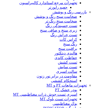
تجهیزات مرجع استاندارد کالیبراسیون
جعبه راپورتر
بازرسی رنگ و پوشش
ضخامت سنج رنگ و پوشش
ضخامت سنج رنگ تر
تست چسبندگی رنگ
زبری سنج و صافی سنج
تست خراش رنگ
کراس کات
رنگ سنج
براقیت سنج
هالیدی دیتکتور
حفاظت کاتدی
تست کشش
تست سایش
سالت اسپری
مقاومت در برابر نور زنون
استحکام کششی
تجهیزات مایعات PT و MT
پودر خشک PT
اسپری تست جوش ذرات مغناطیسی MT
تجهیزات تست بلوک MT
یوک مغناطیسی