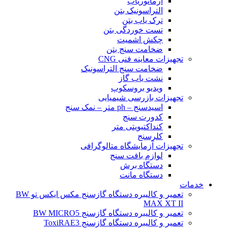
آرماتوریاب
التراسونیک بتن
ترک یاب بتن
تست خوردگی بتن
چکش اشمیت
ضخامت سنج بتن
تجهیزات معاینه فنی CNG
ضخامت سنج التراسونیک
نشت یاب گاز
ویدیو بروسکوپ
تجهیزات بازرسی شیمیایی
اسیدسنج – ph متر – نمک سنج
کدورت سنج
کنداکتیویتی متر
کلرسنج
تجهیزات آزمایشگاه متالوگرافی
لوازم بافت سنج
دستگاه برش
دستگاه مانت
خدمات
تعمیر و کالیبره دستگاه گازسنج مکس ایکس تو BW
MAX XT II
تعمیر و کالیبره دستگاه گازسنج BW MICRO5
تعمیر و کالیبره دستگاه گازسنج ToxiRAE3