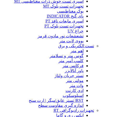
اسپری تست جوش ذرات مغناطیسی MT
تجهیزات تست بلوک MT
یوک مغناطیسی
پای گیج INDICATOR
اسپری مایعات نافذ PT
تجهیزات تست بلوک PT
چراغ UV
تشعشعات نور مادون قرمز
یووی لایت متر
تست الکتریکی و برق
اهم متر
گوس متر و تسلامتر
کلمپ آمپر متر
فرکانس متر
پاور آنالایزر
تستر جریان ولتاژ
مولتی متر
وات متر
ادی کارنت
اسیلوسکوپ
RST| تستر عایق|میگر | ارت سنج
اندازه گیری مقاومت سطح
تجهیزات رادیوگرافی RT
ایکس ری و گاما