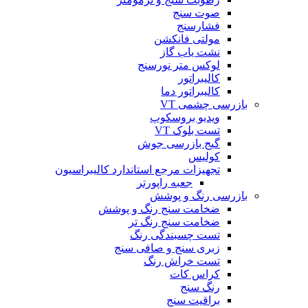
صوت سنج
فشارسنج
مولتی فانکشن
نشت یاب گاز
لوکس متر نورسنج
کالیبراتور
کالیبراتور دما
بازرسی چشمی VT
ویدیو بروسکوپ
تست بلوک VT
گیج بازرسی جوش
کولیس
تجهیزات مرجع استاندارد کالیبراسیون
جعبه راپورتر
بازرسی رنگ و پوشش
ضخامت سنج رنگ و پوشش
ضخامت سنج رنگ تر
تست چسبندگی رنگ
زبری سنج و صافی سنج
تست خراش رنگ
کراس کات
رنگ سنج
براقیت سنج