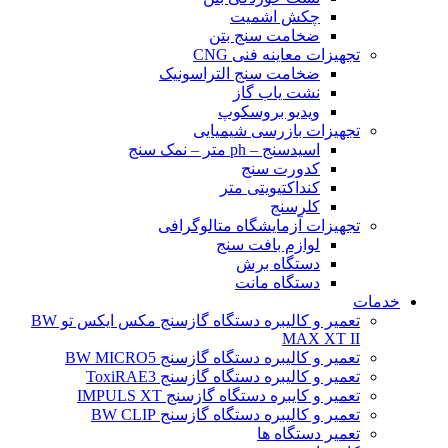
چکش اشمیت
ضخامت سنج بتن
تجهیزات معاینه فنی CNG
ضخامت سنج التراسونیک
نشت یاب گاز
ویدیو بروسکوپ
تجهیزات بازرسی شیمیایی
اسیدسنج – ph متر – نمک سنج
کدورت سنج
کنداکتیویتی متر
کلرسنج
تجهیزات آزمایشگاه متالوگرافی
لوازم بافت سنج
دستگاه برش
دستگاه مانت
خدمات
تعمیر و کالیبره دستگاه گازسنج مکس ایکس تو BW
MAX XT II
تعمیر و کالیبره دستگاه گازسنج BW MICRO5
تعمیر و کالیبره دستگاه گازسنج ToxiRAE3
تعمیر و کایبره دستگاه گازسنج IMPULS XT
تعمیر و کالیبره دستگاه گازسنج BW CLIP
تعمیر دستگاه ها