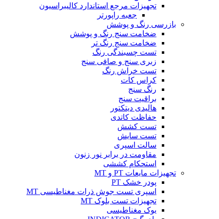
تجهیزات مرجع استاندارد کالیبراسیون
جعبه راپورتر
بازرسی رنگ و پوشش
ضخامت سنج رنگ و پوشش
ضخامت سنج رنگ تر
تست چسبندگی رنگ
زبری سنج و صافی سنج
تست خراش رنگ
کراس کات
رنگ سنج
براقیت سنج
هالیدی دیتکتور
حفاظت کاتدی
تست کشش
تست سایش
سالت اسپری
مقاومت در برابر نور زنون
استحکام کششی
تجهیزات مایعات PT و MT
پودر خشک PT
اسپری تست جوش ذرات مغناطیسی MT
تجهیزات تست بلوک MT
یوک مغناطیسی