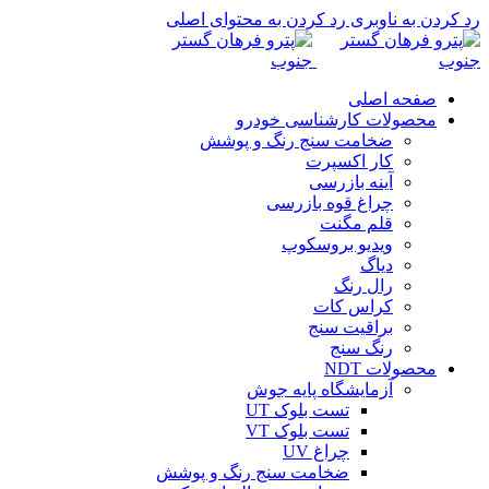
رد کردن به ناوبری
رد کردن به محتوای اصلی
صفحه اصلی
محصولات کارشناسی خودرو
ضخامت سنج رنگ و پوشش
کار اکسپرت
آینه بازرسی
چراغ قوه بازرسی
قلم مگنت
ویدیو بروسکوپ
دیاگ
رال رنگ
کراس کات
براقیت سنج
رنگ سنج
محصولات NDT
آزمایشگاه پایه جوش
تست بلوک UT
تست بلوک VT
چراغ UV
ضخامت سنج رنگ و پوشش