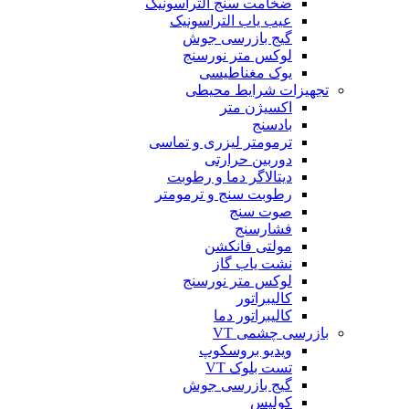
ضخامت سنج التراسونیک
عیب یاب التراسونیک
گیج بازرسی جوش
لوکس متر نورسنج
یوک مغناطیسی
تجهیزات شرایط محیطی
اکسیژن متر
بادسنج
ترمومتر لیزری و تماسی
دوربین حرارتی
دیتالاگر دما و رطوبت
رطوبت سنج و ترمومتر
صوت سنج
فشارسنج
مولتی فانکشن
نشت یاب گاز
لوکس متر نورسنج
کالیبراتور
کالیبراتور دما
بازرسی چشمی VT
ویدیو بروسکوپ
تست بلوک VT
گیج بازرسی جوش
کولیس