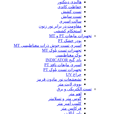
هالیدی دیتکتور
حفاظت کاتدی
تست کشش
تست سایش
سالت اسپری
مقاومت در برابر نور زنون
استحکام کششی
تجهیزات مایعات PT و MT
پودر خشک PT
اسپری تست جوش ذرات مغناطیسی MT
تجهیزات تست بلوک MT
یوک مغناطیسی
پای گیج INDICATOR
اسپری مایعات نافذ PT
تجهیزات تست بلوک PT
چراغ UV
تشعشعات نور مادون قرمز
یووی لایت متر
تست الکتریکی و برق
اهم متر
گوس متر و تسلامتر
کلمپ آمپر متر
فرکانس متر
پاور آنالایزر