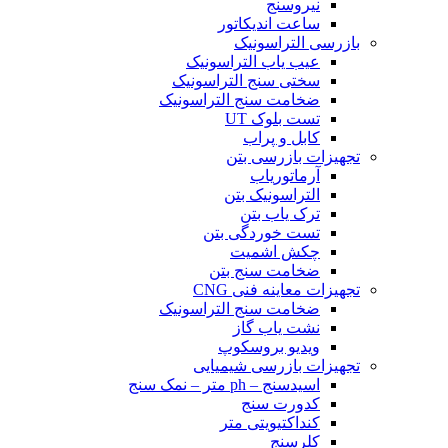
نیروسنج
ساعت اندیکاتور
بازرسی التراسونیک
عیب یاب التراسونیک
سختی سنج التراسونیک
ضخامت سنج التراسونیک
تست بلوک UT
کابل و پراب
تجهیزات بازرسی بتن
آرماتوریاب
التراسونیک بتن
ترک یاب بتن
تست خوردگی بتن
چکش اشمیت
ضخامت سنج بتن
تجهیزات معاینه فنی CNG
ضخامت سنج التراسونیک
نشت یاب گاز
ویدیو بروسکوپ
تجهیزات بازرسی شیمیایی
اسیدسنج – ph متر – نمک سنج
کدورت سنج
کنداکتیویتی متر
کلرسنج