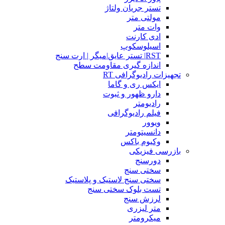
تستر جریان ولتاژ
مولتی متر
وات متر
ادی کارنت
اسیلوسکوپ
RST| تستر عایق|میگر | ارت سنج
اندازه گیری مقاومت سطح
تجهیزات رادیوگرافی RT
ایکس ری و گاما
دارو ظهور و ثبوت
رادیومتر
فیلم رادیوگرافی
ویوور
دانسیتومتر
وکیوم باکس
بازرسی فیزیکی
دورسنج
سختی سنج
سختی سنج لاستیک و پلاستیک
تست بلوک سختی سنج
لرزش سنج
متر لیزری
میکرومتر