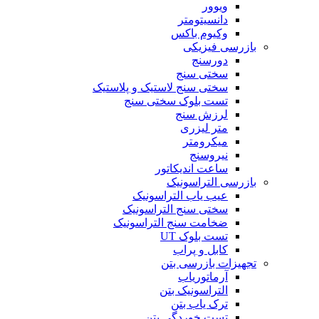
ویوور
دانسیتومتر
وکیوم باکس
بازرسی فیزیکی
دورسنج
سختی سنج
سختی سنج لاستیک و پلاستیک
تست بلوک سختی سنج
لرزش سنج
متر لیزری
میکرومتر
نیروسنج
ساعت اندیکاتور
بازرسی التراسونیک
عیب یاب التراسونیک
سختی سنج التراسونیک
ضخامت سنج التراسونیک
تست بلوک UT
کابل و پراب
تجهیزات بازرسی بتن
آرماتوریاب
التراسونیک بتن
ترک یاب بتن
تست خوردگی بتن