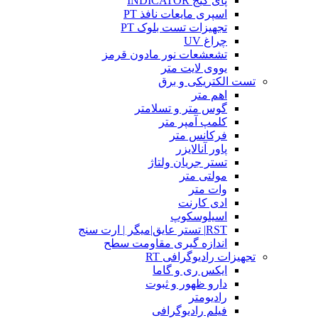
پای گیج INDICATOR
اسپری مایعات نافذ PT
تجهیزات تست بلوک PT
چراغ UV
تشعشعات نور مادون قرمز
یووی لایت متر
تست الکتریکی و برق
اهم متر
گوس متر و تسلامتر
کلمپ آمپر متر
فرکانس متر
پاور آنالایزر
تستر جریان ولتاژ
مولتی متر
وات متر
ادی کارنت
اسیلوسکوپ
RST| تستر عایق|میگر | ارت سنج
اندازه گیری مقاومت سطح
تجهیزات رادیوگرافی RT
ایکس ری و گاما
دارو ظهور و ثبوت
رادیومتر
فیلم رادیوگرافی