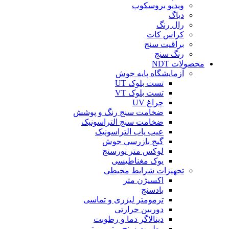
ویدیو بروسکوپ
دیاگ
رال رنگ
کراس کات
براقیت سنج
رنگ سنج
محصولات NDT
آزمایشگاه پایه جوش
تست بلوک UT
تست بلوک VT
چراغ UV
ضخامت سنج رنگ و پوشش
ضخامت سنج التراسونیک
عیب یاب التراسونیک
گیج بازرسی جوش
لوکس متر نورسنج
یوک مغناطیسی
تجهیزات شرایط محیطی
اکسیژن متر
بادسنج
ترمومتر لیزری و تماسی
دوربین حرارتی
دیتالاگر دما و رطوبت
رطوبت سنج و ترمومتر