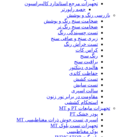
تجهیزات مرجع استاندارد کالیبراسیون
جعبه راپورتر
بازرسی رنگ و پوشش
ضخامت سنج رنگ و پوشش
ضخامت سنج رنگ تر
تست چسبندگی رنگ
زبری سنج و صافی سنج
تست خراش رنگ
کراس کات
رنگ سنج
براقیت سنج
هالیدی دیتکتور
حفاظت کاتدی
تست کشش
تست سایش
سالت اسپری
مقاومت در برابر نور زنون
استحکام کششی
تجهیزات مایعات PT و MT
پودر خشک PT
اسپری تست جوش ذرات مغناطیسی MT
تجهیزات تست بلوک MT
یوک مغناطیسی