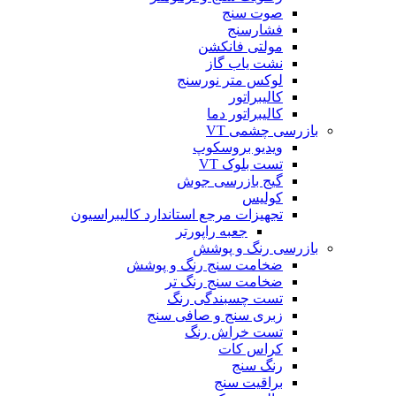
صوت سنج
فشارسنج
مولتی فانکشن
نشت یاب گاز
لوکس متر نورسنج
کالیبراتور
کالیبراتور دما
بازرسی چشمی VT
ویدیو بروسکوپ
تست بلوک VT
گیج بازرسی جوش
کولیس
تجهیزات مرجع استاندارد کالیبراسیون
جعبه راپورتر
بازرسی رنگ و پوشش
ضخامت سنج رنگ و پوشش
ضخامت سنج رنگ تر
تست چسبندگی رنگ
زبری سنج و صافی سنج
تست خراش رنگ
کراس کات
رنگ سنج
براقیت سنج