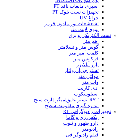
پای گیج INDICATOR
اسپری مایعات نافذ PT
تجهیزات تست بلوک PT
چراغ UV
تشعشعات نور مادون قرمز
یووی لایت متر
تست الکتریکی و برق
اهم متر
گوس متر و تسلامتر
کلمپ آمپر متر
فرکانس متر
پاور آنالایزر
تستر جریان ولتاژ
مولتی متر
وات متر
ادی کارنت
اسیلوسکوپ
RST| تستر عایق|میگر | ارت سنج
اندازه گیری مقاومت سطح
تجهیزات رادیوگرافی RT
ایکس ری و گاما
دارو ظهور و ثبوت
رادیومتر
فیلم رادیوگرافی