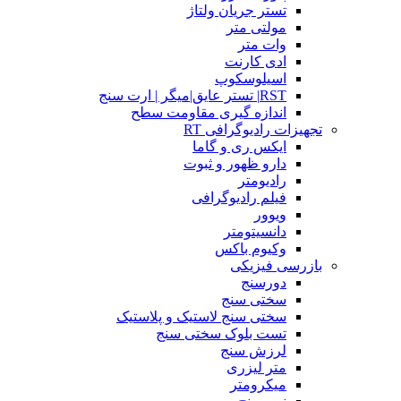
تستر جریان ولتاژ
مولتی متر
وات متر
ادی کارنت
اسیلوسکوپ
RST| تستر عایق|میگر | ارت سنج
اندازه گیری مقاومت سطح
تجهیزات رادیوگرافی RT
ایکس ری و گاما
دارو ظهور و ثبوت
رادیومتر
فیلم رادیوگرافی
ویوور
دانسیتومتر
وکیوم باکس
بازرسی فیزیکی
دورسنج
سختی سنج
سختی سنج لاستیک و پلاستیک
تست بلوک سختی سنج
لرزش سنج
متر لیزری
میکرومتر