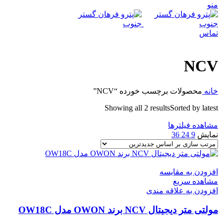
منو
تماس
NCV
خانه
محصولات برچسب خورده “NCV”
Showing all 2 results
Sorted by latest
مشاهده فیلترها
نمایش
9
24
36
افزودن به مقایسه
مشاهده سریع
افزودن به علاقه مندی
مولتی متر دیجیتال NCV برند OWON مدل OW18C