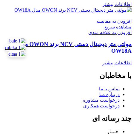
اطلاعات بیشتر
افزودن به مقایسه
مشاهده سریع
افزودن به علاقه مندی
مولتی متر دیجیتال دستی NCV برند OWON مدل
OW18A
اطلاعات بیشتر
با مخاطبان
تماس با ما
دربـاره مـا
درخواست مشاوره
درخواست همکاری
چند رسانه ای
اخـبـار