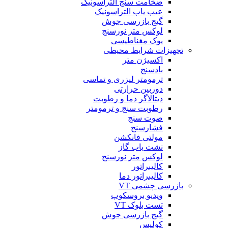
ضخامت سنج التراسونیک
عیب یاب التراسونیک
گیج بازرسی جوش
لوکس متر نورسنج
یوک مغناطیسی
تجهیزات شرایط محیطی
اکسیژن متر
بادسنج
ترمومتر لیزری و تماسی
دوربین حرارتی
دیتالاگر دما و رطوبت
رطوبت سنج و ترمومتر
صوت سنج
فشارسنج
مولتی فانکشن
نشت یاب گاز
لوکس متر نورسنج
کالیبراتور
کالیبراتور دما
بازرسی چشمی VT
ویدیو بروسکوپ
تست بلوک VT
گیج بازرسی جوش
کولیس