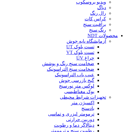
ویدیو بروسکوپ
دیاگ
رال رنگ
کراس کات
براقیت سنج
رنگ سنج
محصولات NDT
آزمایشگاه پایه جوش
تست بلوک UT
تست بلوک VT
چراغ UV
ضخامت سنج رنگ و پوشش
ضخامت سنج التراسونیک
عیب یاب التراسونیک
گیج بازرسی جوش
لوکس متر نورسنج
یوک مغناطیسی
تجهیزات شرایط محیطی
اکسیژن متر
بادسنج
ترمومتر لیزری و تماسی
دوربین حرارتی
دیتالاگر دما و رطوبت
رطوبت سنج و ترمومتر