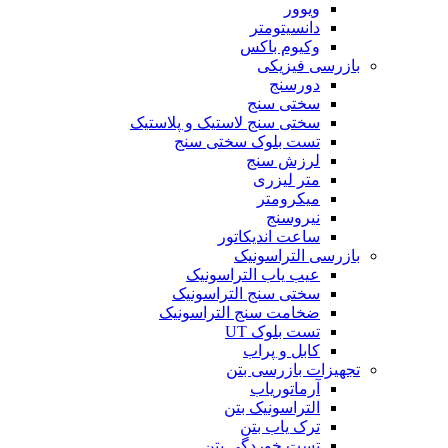
ویوور
دانسیتومتر
وکیوم باکس
بازرسی فیزیکی
دورسنج
سختی سنج
سختی سنج لاستیک و پلاستیک
تست بلوک سختی سنج
لرزش سنج
متر لیزری
میکرومتر
نیروسنج
ساعت اندیکاتور
بازرسی التراسونیک
عیب یاب التراسونیک
سختی سنج التراسونیک
ضخامت سنج التراسونیک
تست بلوک UT
کابل و پراب
تجهیزات بازرسی بتن
آرماتوریاب
التراسونیک بتن
ترک یاب بتن
تست خوردگی بتن