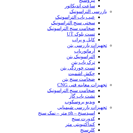
نیروسنج
ساعت اندیکاتور
بازرسی التراسونیک
عیب یاب التراسونیک
سختی سنج التراسونیک
ضخامت سنج التراسونیک
تست بلوک UT
کابل و پراب
تجهیزات بازرسی بتن
آرماتوریاب
التراسونیک بتن
ترک یاب بتن
تست خوردگی بتن
چکش اشمیت
ضخامت سنج بتن
تجهیزات معاینه فنی CNG
ضخامت سنج التراسونیک
نشت یاب گاز
ویدیو بروسکوپ
تجهیزات بازرسی شیمیایی
اسیدسنج – ph متر – نمک سنج
کدورت سنج
کنداکتیویتی متر
کلرسنج