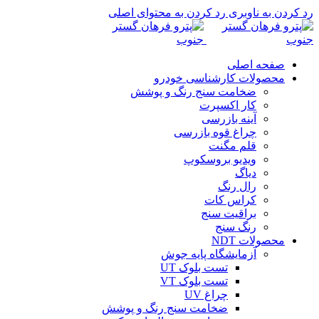
رد کردن به ناوبری
رد کردن به محتوای اصلی
صفحه اصلی
محصولات کارشناسی خودرو
ضخامت سنج رنگ و پوشش
کار اکسپرت
آینه بازرسی
چراغ قوه بازرسی
قلم مگنت
ویدیو بروسکوپ
دیاگ
رال رنگ
کراس کات
براقیت سنج
رنگ سنج
محصولات NDT
آزمایشگاه پایه جوش
تست بلوک UT
تست بلوک VT
چراغ UV
ضخامت سنج رنگ و پوشش