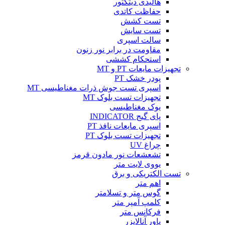
هالیدی دیتکتور
حفاظت کاتدی
تست کشش
تست سایش
سالت اسپری
مقاومت در برابر نور زنون
استحکام کششی
تجهیزات مایعات PT و MT
پودر خشک PT
اسپری تست جوش ذرات مغناطیسی MT
تجهیزات تست بلوک MT
یوک مغناطیسی
پای گیج INDICATOR
اسپری مایعات نافذ PT
تجهیزات تست بلوک PT
چراغ UV
تشعشعات نور مادون قرمز
یووی لایت متر
تست الکتریکی و برق
اهم متر
گوس متر و تسلامتر
کلمپ آمپر متر
فرکانس متر
پاور آنالایزر