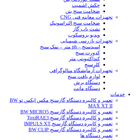
چکش اشمیت
ضخامت سنج بتن
تجهیزات معاینه فنی CNG
ضخامت سنج التراسونیک
نشت یاب گاز
ویدیو بروسکوپ
تجهیزات بازرسی شیمیایی
اسیدسنج – ph متر – نمک سنج
کدورت سنج
کنداکتیویتی متر
کلرسنج
تجهیزات آزمایشگاه متالوگرافی
لوازم بافت سنج
دستگاه برش
دستگاه مانت
خدمات
تعمیر و کالیبره دستگاه گازسنج مکس ایکس تو BW
MAX XT II
تعمیر و کالیبره دستگاه گازسنج BW MICRO5
تعمیر و کالیبره دستگاه گازسنج ToxiRAE3
تعمیر و کایبره دستگاه گازسنج IMPULS XT
تعمیر و کالیبره دستگاه گازسنج BW CLIP
تعمیر دستگاه ها