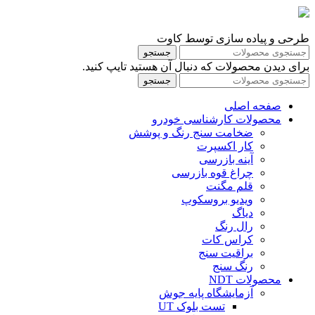
طرحی و پیاده سازی توسط کاوت
جستجو
برای دیدن محصولات که دنبال آن هستید تایپ کنید.
جستجو
صفحه اصلی
محصولات کارشناسی خودرو
ضخامت سنج رنگ و پوشش
کار اکسپرت
آینه بازرسی
چراغ قوه بازرسی
قلم مگنت
ویدیو بروسکوپ
دیاگ
رال رنگ
کراس کات
براقیت سنج
رنگ سنج
محصولات NDT
آزمایشگاه پایه جوش
تست بلوک UT