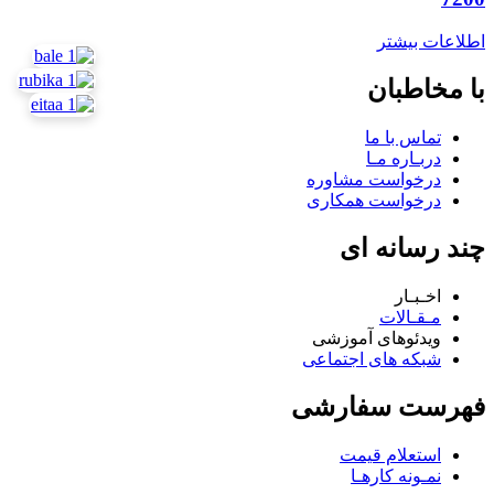
اطلاعات بیشتر
با مخاطبان
تماس با ما
دربـاره مـا
درخواست مشاوره
درخواست همکاری
چند رسانه ای
اخـبـار
مـقـالات
ویدئوهای آموزشی
شبکه های اجتماعی
فهرست سفارشی
استعلام قیمت
نمـونه کارهـا