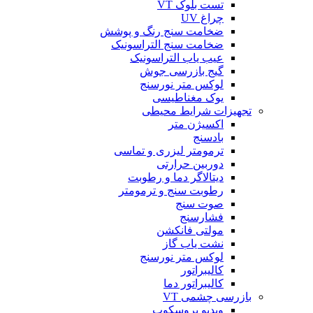
تست بلوک VT
چراغ UV
ضخامت سنج رنگ و پوشش
ضخامت سنج التراسونیک
عیب یاب التراسونیک
گیج بازرسی جوش
لوکس متر نورسنج
یوک مغناطیسی
تجهیزات شرایط محیطی
اکسیژن متر
بادسنج
ترمومتر لیزری و تماسی
دوربین حرارتی
دیتالاگر دما و رطوبت
رطوبت سنج و ترمومتر
صوت سنج
فشارسنج
مولتی فانکشن
نشت یاب گاز
لوکس متر نورسنج
کالیبراتور
کالیبراتور دما
بازرسی چشمی VT
ویدیو بروسکوپ