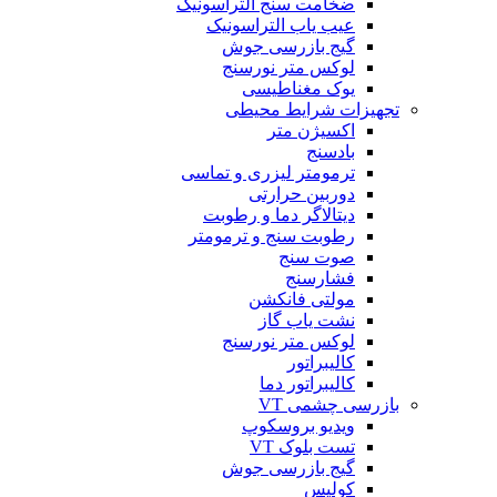
ضخامت سنج التراسونیک
عیب یاب التراسونیک
گیج بازرسی جوش
لوکس متر نورسنج
یوک مغناطیسی
تجهیزات شرایط محیطی
اکسیژن متر
بادسنج
ترمومتر لیزری و تماسی
دوربین حرارتی
دیتالاگر دما و رطوبت
رطوبت سنج و ترمومتر
صوت سنج
فشارسنج
مولتی فانکشن
نشت یاب گاز
لوکس متر نورسنج
کالیبراتور
کالیبراتور دما
بازرسی چشمی VT
ویدیو بروسکوپ
تست بلوک VT
گیج بازرسی جوش
کولیس