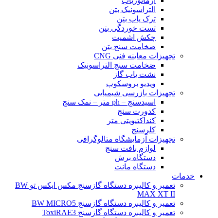
آرماتوریاب
التراسونیک بتن
ترک یاب بتن
تست خوردگی بتن
چکش اشمیت
ضخامت سنج بتن
تجهیزات معاینه فنی CNG
ضخامت سنج التراسونیک
نشت یاب گاز
ویدیو بروسکوپ
تجهیزات بازرسی شیمیایی
اسیدسنج – ph متر – نمک سنج
کدورت سنج
کنداکتیویتی متر
کلرسنج
تجهیزات آزمایشگاه متالوگرافی
لوازم بافت سنج
دستگاه برش
دستگاه مانت
خدمات
تعمیر و کالیبره دستگاه گازسنج مکس ایکس تو BW
MAX XT II
تعمیر و کالیبره دستگاه گازسنج BW MICRO5
تعمیر و کالیبره دستگاه گازسنج ToxiRAE3