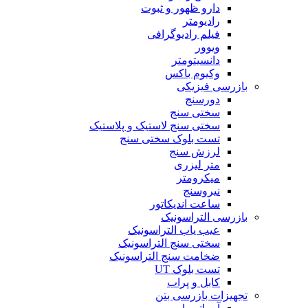
دارو ظهور و ثبوت
رادیومتر
فیلم رادیوگرافی
ویوور
دانسیتومتر
وکیوم باکس
بازرسی فیزیکی
دورسنج
سختی سنج
سختی سنج لاستیک و پلاستیک
تست بلوک سختی سنج
لرزش سنج
متر لیزری
میکرومتر
نیروسنج
ساعت اندیکاتور
بازرسی التراسونیک
عیب یاب التراسونیک
سختی سنج التراسونیک
ضخامت سنج التراسونیک
تست بلوک UT
کابل و پراب
تجهیزات بازرسی بتن