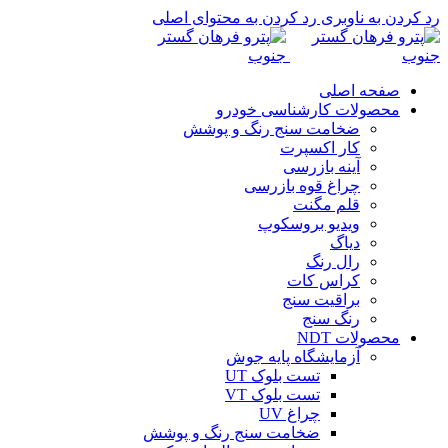
رد کردن به ناوبری
رد کردن به محتوای اصلی
صفحه اصلی
محصولات کارشناسی خودرو
ضخامت سنج رنگ و پوشش
کار اکسپرت
آینه بازرسی
چراغ قوه بازرسی
قلم مگنت
ویدیو بروسکوپ
دیاگ
رال رنگ
کراس کات
براقیت سنج
رنگ سنج
محصولات NDT
آزمایشگاه پایه جوش
تست بلوک UT
تست بلوک VT
چراغ UV
ضخامت سنج رنگ و پوشش