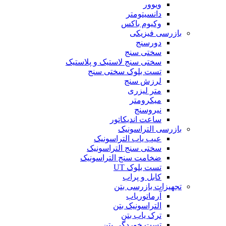
ویوور
دانسیتومتر
وکیوم باکس
بازرسی فیزیکی
دورسنج
سختی سنج
سختی سنج لاستیک و پلاستیک
تست بلوک سختی سنج
لرزش سنج
متر لیزری
میکرومتر
نیروسنج
ساعت اندیکاتور
بازرسی التراسونیک
عیب یاب التراسونیک
سختی سنج التراسونیک
ضخامت سنج التراسونیک
تست بلوک UT
کابل و پراب
تجهیزات بازرسی بتن
آرماتوریاب
التراسونیک بتن
ترک یاب بتن
تست خوردگی بتن