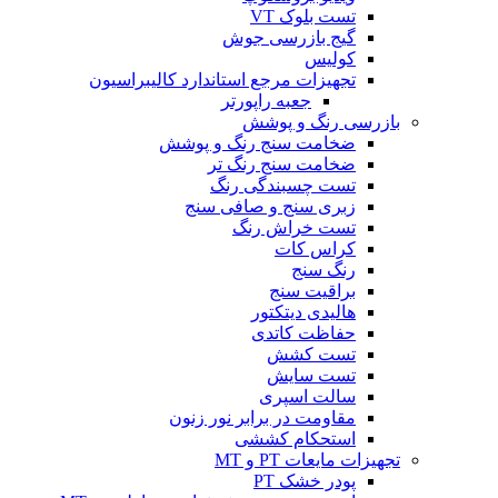
تست بلوک VT
گیج بازرسی جوش
کولیس
تجهیزات مرجع استاندارد کالیبراسیون
جعبه راپورتر
بازرسی رنگ و پوشش
ضخامت سنج رنگ و پوشش
ضخامت سنج رنگ تر
تست چسبندگی رنگ
زبری سنج و صافی سنج
تست خراش رنگ
کراس کات
رنگ سنج
براقیت سنج
هالیدی دیتکتور
حفاظت کاتدی
تست کشش
تست سایش
سالت اسپری
مقاومت در برابر نور زنون
استحکام کششی
تجهیزات مایعات PT و MT
پودر خشک PT