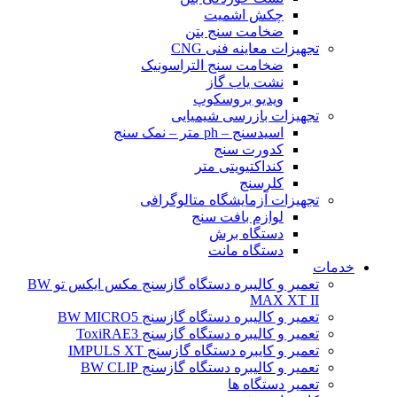
چکش اشمیت
ضخامت سنج بتن
تجهیزات معاینه فنی CNG
ضخامت سنج التراسونیک
نشت یاب گاز
ویدیو بروسکوپ
تجهیزات بازرسی شیمیایی
اسیدسنج – ph متر – نمک سنج
کدورت سنج
کنداکتیویتی متر
کلرسنج
تجهیزات آزمایشگاه متالوگرافی
لوازم بافت سنج
دستگاه برش
دستگاه مانت
خدمات
تعمیر و کالیبره دستگاه گازسنج مکس ایکس تو BW
MAX XT II
تعمیر و کالیبره دستگاه گازسنج BW MICRO5
تعمیر و کالیبره دستگاه گازسنج ToxiRAE3
تعمیر و کایبره دستگاه گازسنج IMPULS XT
تعمیر و کالیبره دستگاه گازسنج BW CLIP
تعمیر دستگاه ها