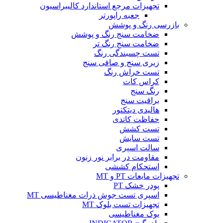
تجهیزات مرجع استاندارد کالیبراسیون
جعبه راپورتر
بازرسی رنگ و پوشش
ضخامت سنج رنگ و پوشش
ضخامت سنج رنگ تر
تست چسبندگی رنگ
زبری سنج و صافی سنج
تست خراش رنگ
کراس کات
رنگ سنج
براقیت سنج
هالیدی دیتکتور
حفاظت کاتدی
تست کشش
تست سایش
سالت اسپری
مقاومت در برابر نور زنون
استحکام کششی
تجهیزات مایعات PT و MT
پودر خشک PT
اسپری تست جوش ذرات مغناطیسی MT
تجهیزات تست بلوک MT
یوک مغناطیسی