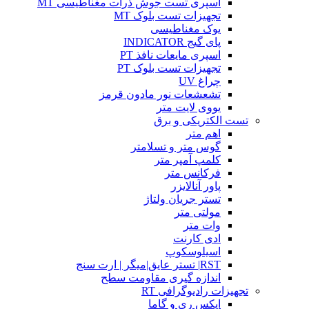
اسپری تست جوش ذرات مغناطیسی MT
تجهیزات تست بلوک MT
یوک مغناطیسی
پای گیج INDICATOR
اسپری مایعات نافذ PT
تجهیزات تست بلوک PT
چراغ UV
تشعشعات نور مادون قرمز
یووی لایت متر
تست الکتریکی و برق
اهم متر
گوس متر و تسلامتر
کلمپ آمپر متر
فرکانس متر
پاور آنالایزر
تستر جریان ولتاژ
مولتی متر
وات متر
ادی کارنت
اسیلوسکوپ
RST| تستر عایق|میگر | ارت سنج
اندازه گیری مقاومت سطح
تجهیزات رادیوگرافی RT
ایکس ری و گاما