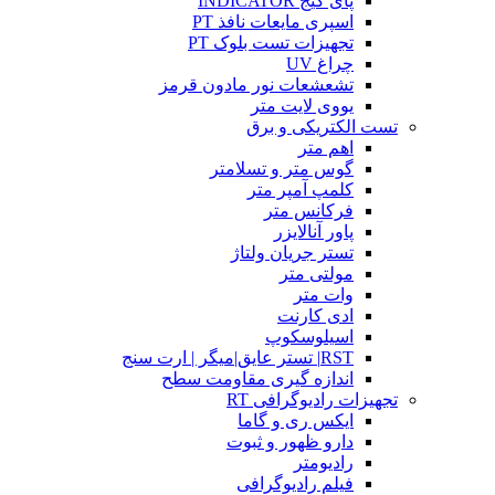
پای گیج INDICATOR
اسپری مایعات نافذ PT
تجهیزات تست بلوک PT
چراغ UV
تشعشعات نور مادون قرمز
یووی لایت متر
تست الکتریکی و برق
اهم متر
گوس متر و تسلامتر
کلمپ آمپر متر
فرکانس متر
پاور آنالایزر
تستر جریان ولتاژ
مولتی متر
وات متر
ادی کارنت
اسیلوسکوپ
RST| تستر عایق|میگر | ارت سنج
اندازه گیری مقاومت سطح
تجهیزات رادیوگرافی RT
ایکس ری و گاما
دارو ظهور و ثبوت
رادیومتر
فیلم رادیوگرافی