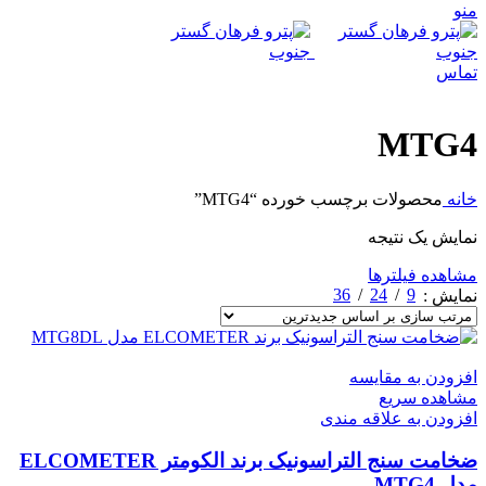
منو
تماس
MTG4
خانه
محصولات برچسب خورده “MTG4”
نمایش یک نتیجه
مشاهده فیلترها
36
24
9
نمایش
افزودن به مقایسه
مشاهده سریع
افزودن به علاقه مندی
ضخامت سنج التراسونیک برند الکومتر ELCOMETER
مدل MTG4