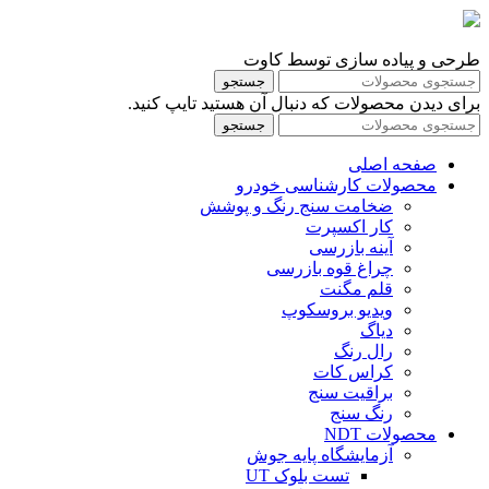
طرحی و پیاده سازی توسط کاوت
جستجو
برای دیدن محصولات که دنبال آن هستید تایپ کنید.
جستجو
صفحه اصلی
محصولات کارشناسی خودرو
ضخامت سنج رنگ و پوشش
کار اکسپرت
آینه بازرسی
چراغ قوه بازرسی
قلم مگنت
ویدیو بروسکوپ
دیاگ
رال رنگ
کراس کات
براقیت سنج
رنگ سنج
محصولات NDT
آزمایشگاه پایه جوش
تست بلوک UT