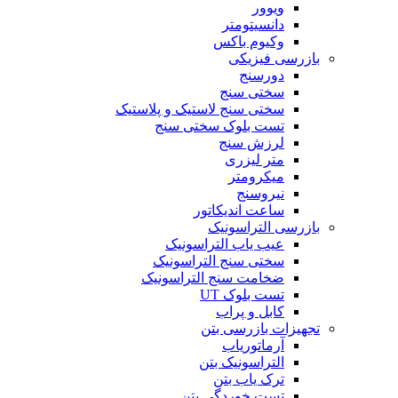
ویوور
دانسیتومتر
وکیوم باکس
بازرسی فیزیکی
دورسنج
سختی سنج
سختی سنج لاستیک و پلاستیک
تست بلوک سختی سنج
لرزش سنج
متر لیزری
میکرومتر
نیروسنج
ساعت اندیکاتور
بازرسی التراسونیک
عیب یاب التراسونیک
سختی سنج التراسونیک
ضخامت سنج التراسونیک
تست بلوک UT
کابل و پراب
تجهیزات بازرسی بتن
آرماتوریاب
التراسونیک بتن
ترک یاب بتن
تست خوردگی بتن