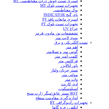
اسپری تست جوش ذرات مغناطیسی MT
تجهیزات تست بلوک MT
یوک مغناطیسی
پای گیج INDICATOR
اسپری مایعات نافذ PT
تجهیزات تست بلوک PT
چراغ UV
تشعشعات نور مادون قرمز
یووی لایت متر
تست الکتریکی و برق
اهم متر
گوس متر و تسلامتر
کلمپ آمپر متر
فرکانس متر
پاور آنالایزر
تستر جریان ولتاژ
مولتی متر
وات متر
ادی کارنت
اسیلوسکوپ
RST| تستر عایق|میگر | ارت سنج
اندازه گیری مقاومت سطح
تجهیزات رادیوگرافی RT
ایکس ری و گاما