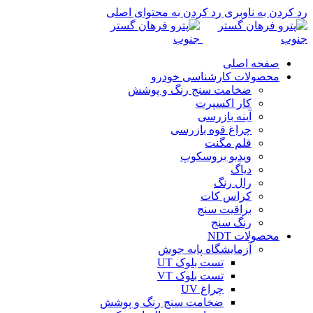
رد کردن به ناوبری
رد کردن به محتوای اصلی
صفحه اصلی
محصولات کارشناسی خودرو
ضخامت سنج رنگ و پوشش
کار اکسپرت
آینه بازرسی
چراغ قوه بازرسی
قلم مگنت
ویدیو بروسکوپ
دیاگ
رال رنگ
کراس کات
براقیت سنج
رنگ سنج
محصولات NDT
آزمایشگاه پایه جوش
تست بلوک UT
تست بلوک VT
چراغ UV
ضخامت سنج رنگ و پوشش