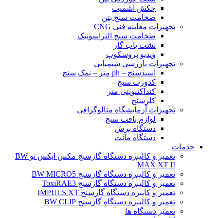
چکش اشمیت
ضخامت سنج بتن
تجهیزات معاینه فنی CNG
ضخامت سنج التراسونیک
نشت یاب گاز
ویدیو بروسکوپ
تجهیزات بازرسی شیمیایی
اسیدسنج – ph متر – نمک سنج
کدورت سنج
کنداکتیویتی متر
کلرسنج
تجهیزات آزمایشگاه متالوگرافی
لوازم بافت سنج
دستگاه برش
دستگاه مانت
خدمات
تعمیر و کالیبره دستگاه گازسنج مکس ایکس تو BW
MAX XT II
تعمیر و کالیبره دستگاه گازسنج BW MICRO5
تعمیر و کالیبره دستگاه گازسنج ToxiRAE3
تعمیر و کایبره دستگاه گازسنج IMPULS XT
تعمیر و کالیبره دستگاه گازسنج BW CLIP
تعمیر دستگاه ها