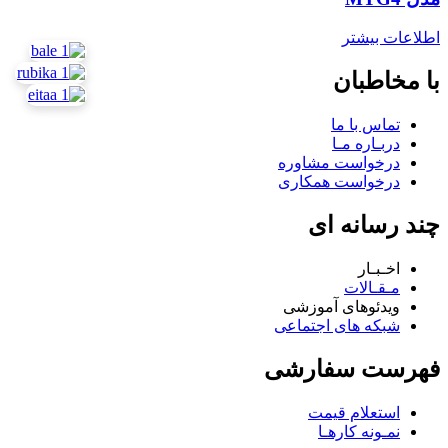
اطلاعات بیشتر
با مخاطبان
تماس با ما
دربـاره مـا
درخواست مشاوره
درخواست همکاری
چند رسانه ای
اخـبـار
مـقـالات
ویدئوهای آموزشی
شبکه های اجتماعی
فهرست سفارشی
استعلام قیمت
نمـونه کارهـا