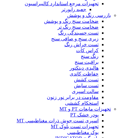
تجهیزات مرجع استاندارد کالیبراسیون
جعبه راپورتر
بازرسی رنگ و پوشش
ضخامت سنج رنگ و پوشش
ضخامت سنج رنگ تر
تست چسبندگی رنگ
زبری سنج و صافی سنج
تست خراش رنگ
کراس کات
رنگ سنج
براقیت سنج
هالیدی دیتکتور
حفاظت کاتدی
تست کشش
تست سایش
سالت اسپری
مقاومت در برابر نور زنون
استحکام کششی
تجهیزات مایعات PT و MT
پودر خشک PT
اسپری تست جوش ذرات مغناطیسی MT
تجهیزات تست بلوک MT
یوک مغناطیسی