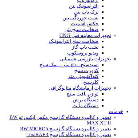
آرماتوریاب
التراسونیک بتن
ترک یاب بتن
تست خوردگی بتن
چکش اشمیت
ضخامت سنج بتن
تجهیزات معاینه فنی CNG
ضخامت سنج التراسونیک
نشت یاب گاز
ویدیو بروسکوپ
تجهیزات بازرسی شیمیایی
اسیدسنج – ph متر – نمک سنج
کدورت سنج
کنداکتیویتی متر
کلرسنج
تجهیزات آزمایشگاه متالوگرافی
لوازم بافت سنج
دستگاه برش
دستگاه مانت
خدمات
تعمیر و کالیبره دستگاه گازسنج مکس ایکس تو BW
MAX XT II
تعمیر و کالیبره دستگاه گازسنج BW MICRO5
تعمیر و کالیبره دستگاه گازسنج ToxiRAE3