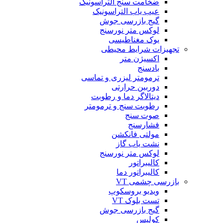
ضخامت سنج التراسونیک
عیب یاب التراسونیک
گیج بازرسی جوش
لوکس متر نورسنج
یوک مغناطیسی
تجهیزات شرایط محیطی
اکسیژن متر
بادسنج
ترمومتر لیزری و تماسی
دوربین حرارتی
دیتالاگر دما و رطوبت
رطوبت سنج و ترمومتر
صوت سنج
فشارسنج
مولتی فانکشن
نشت یاب گاز
لوکس متر نورسنج
کالیبراتور
کالیبراتور دما
بازرسی چشمی VT
ویدیو بروسکوپ
تست بلوک VT
گیج بازرسی جوش
کولیس