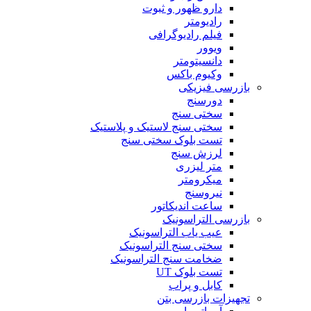
دارو ظهور و ثبوت
رادیومتر
فیلم رادیوگرافی
ویوور
دانسیتومتر
وکیوم باکس
بازرسی فیزیکی
دورسنج
سختی سنج
سختی سنج لاستیک و پلاستیک
تست بلوک سختی سنج
لرزش سنج
متر لیزری
میکرومتر
نیروسنج
ساعت اندیکاتور
بازرسی التراسونیک
عیب یاب التراسونیک
سختی سنج التراسونیک
ضخامت سنج التراسونیک
تست بلوک UT
کابل و پراب
تجهیزات بازرسی بتن