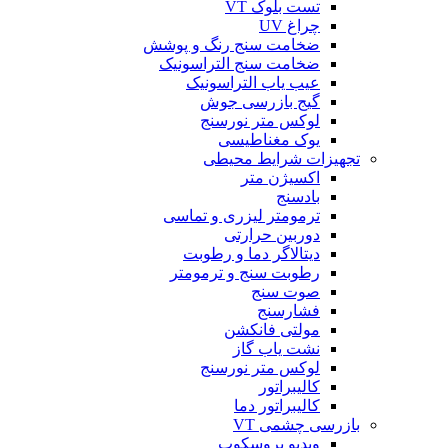
تست بلوک VT
چراغ UV
ضخامت سنج رنگ و پوشش
ضخامت سنج التراسونیک
عیب یاب التراسونیک
گیج بازرسی جوش
لوکس متر نورسنج
یوک مغناطیسی
تجهیزات شرایط محیطی
اکسیژن متر
بادسنج
ترمومتر لیزری و تماسی
دوربین حرارتی
دیتالاگر دما و رطوبت
رطوبت سنج و ترمومتر
صوت سنج
فشارسنج
مولتی فانکشن
نشت یاب گاز
لوکس متر نورسنج
کالیبراتور
کالیبراتور دما
بازرسی چشمی VT
ویدیو بروسکوپ