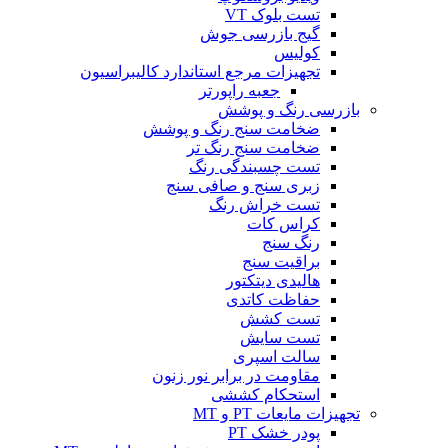
تست بلوک VT
گیج بازرسی جوش
کولیس
تجهیزات مرجع استاندارد کالیبراسیون
جعبه راپورتر
بازرسی رنگ و پوشش
ضخامت سنج رنگ و پوشش
ضخامت سنج رنگ تر
تست چسبندگی رنگ
زبری سنج و صافی سنج
تست خراش رنگ
کراس کات
رنگ سنج
براقیت سنج
هالیدی دیتکتور
حفاظت کاتدی
تست کشش
تست سایش
سالت اسپری
مقاومت در برابر نور زنون
استحکام کششی
تجهیزات مایعات PT و MT
پودر خشک PT