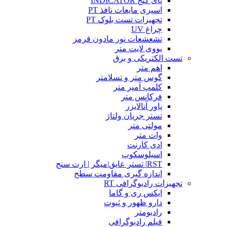
پای گیج INDICATOR
اسپری مایعات نافذ PT
تجهیزات تست بلوک PT
چراغ UV
تشعشعات نور مادون قرمز
یووی لایت متر
تست الکتریکی و برق
اهم متر
گوس متر و تسلامتر
کلمپ آمپر متر
فرکانس متر
پاور آنالایزر
تستر جریان ولتاژ
مولتی متر
وات متر
ادی کارنت
اسیلوسکوپ
RST| تستر عایق|میگر | ارت سنج
اندازه گیری مقاومت سطح
تجهیزات رادیوگرافی RT
ایکس ری و گاما
دارو ظهور و ثبوت
رادیومتر
فیلم رادیوگرافی