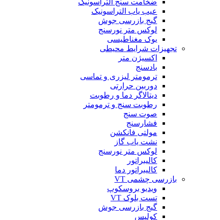
ضخامت سنج التراسونیک
عیب یاب التراسونیک
گیج بازرسی جوش
لوکس متر نورسنج
یوک مغناطیسی
تجهیزات شرایط محیطی
اکسیژن متر
بادسنج
ترمومتر لیزری و تماسی
دوربین حرارتی
دیتالاگر دما و رطوبت
رطوبت سنج و ترمومتر
صوت سنج
فشارسنج
مولتی فانکشن
نشت یاب گاز
لوکس متر نورسنج
کالیبراتور
کالیبراتور دما
بازرسی چشمی VT
ویدیو بروسکوپ
تست بلوک VT
گیج بازرسی جوش
کولیس