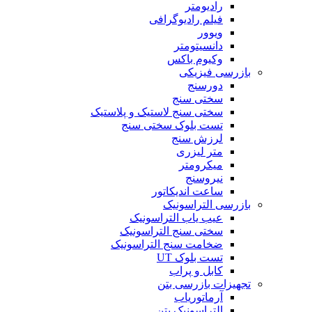
رادیومتر
فیلم رادیوگرافی
ویوور
دانسیتومتر
وکیوم باکس
بازرسی فیزیکی
دورسنج
سختی سنج
سختی سنج لاستیک و پلاستیک
تست بلوک سختی سنج
لرزش سنج
متر لیزری
میکرومتر
نیروسنج
ساعت اندیکاتور
بازرسی التراسونیک
عیب یاب التراسونیک
سختی سنج التراسونیک
ضخامت سنج التراسونیک
تست بلوک UT
کابل و پراب
تجهیزات بازرسی بتن
آرماتوریاب
التراسونیک بتن