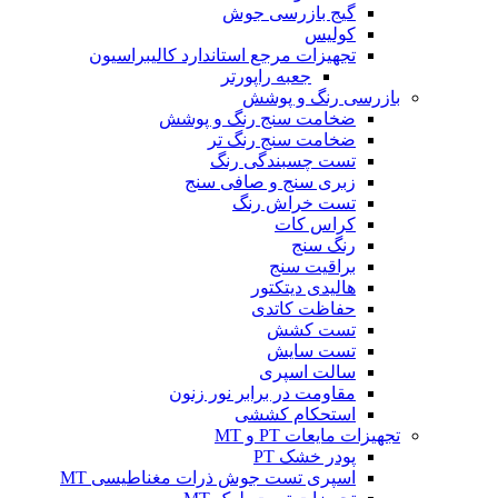
گیج بازرسی جوش
کولیس
تجهیزات مرجع استاندارد کالیبراسیون
جعبه راپورتر
بازرسی رنگ و پوشش
ضخامت سنج رنگ و پوشش
ضخامت سنج رنگ تر
تست چسبندگی رنگ
زبری سنج و صافی سنج
تست خراش رنگ
کراس کات
رنگ سنج
براقیت سنج
هالیدی دیتکتور
حفاظت کاتدی
تست کشش
تست سایش
سالت اسپری
مقاومت در برابر نور زنون
استحکام کششی
تجهیزات مایعات PT و MT
پودر خشک PT
اسپری تست جوش ذرات مغناطیسی MT