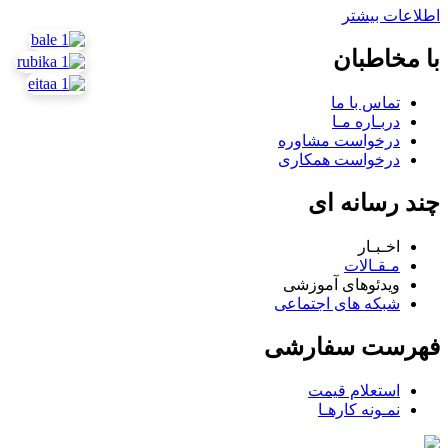
اطلاعات بیشتر
با مخاطبان
تماس با ما
دربـاره مـا
درخواست مشاوره
درخواست همکاری
چند رسانه ای
اخـبـار
مـقـالات
ویدئوهای آموزشی
شبکه های اجتماعی
فهرست سفارشی
استعلام قیمت
نمـونه کارهـا