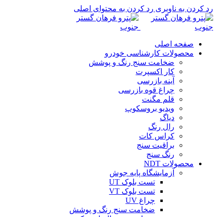
رد کردن به ناوبری
رد کردن به محتوای اصلی
صفحه اصلی
محصولات کارشناسی خودرو
ضخامت سنج رنگ و پوشش
کار اکسپرت
آینه بازرسی
چراغ قوه بازرسی
قلم مگنت
ویدیو بروسکوپ
دیاگ
رال رنگ
کراس کات
براقیت سنج
رنگ سنج
محصولات NDT
آزمایشگاه پایه جوش
تست بلوک UT
تست بلوک VT
چراغ UV
ضخامت سنج رنگ و پوشش