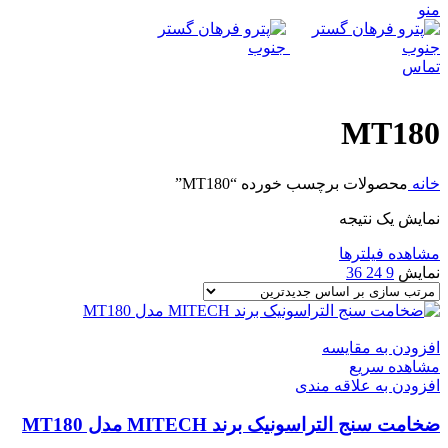
منو
تماس
MT180
خانه
محصولات برچسب خورده “MT180”
نمایش یک نتیجه
مشاهده فیلترها
نمایش
9
24
36
افزودن به مقایسه
مشاهده سریع
افزودن به علاقه مندی
ضخامت سنج التراسونیک برند MITECH مدل MT180