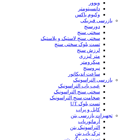
ویوور
دانسیتومتر
وکیوم باکس
بازرسی فیزیکی
دورسنج
سختی سنج
سختی سنج لاستیک و پلاستیک
تست بلوک سختی سنج
لرزش سنج
متر لیزری
میکرومتر
نیروسنج
ساعت اندیکاتور
بازرسی التراسونیک
عیب یاب التراسونیک
سختی سنج التراسونیک
ضخامت سنج التراسونیک
تست بلوک UT
کابل و پراب
تجهیزات بازرسی بتن
آرماتوریاب
التراسونیک بتن
ترک یاب بتن
تست خوردگی بتن