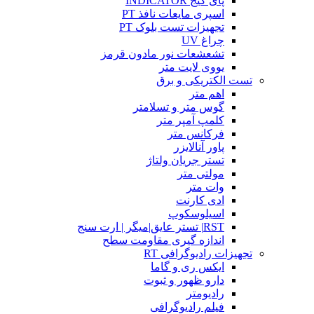
پای گیج INDICATOR
اسپری مایعات نافذ PT
تجهیزات تست بلوک PT
چراغ UV
تشعشعات نور مادون قرمز
یووی لایت متر
تست الکتریکی و برق
اهم متر
گوس متر و تسلامتر
کلمپ آمپر متر
فرکانس متر
پاور آنالایزر
تستر جریان ولتاژ
مولتی متر
وات متر
ادی کارنت
اسیلوسکوپ
RST| تستر عایق|میگر | ارت سنج
اندازه گیری مقاومت سطح
تجهیزات رادیوگرافی RT
ایکس ری و گاما
دارو ظهور و ثبوت
رادیومتر
فیلم رادیوگرافی