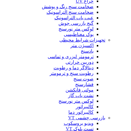
چراغ UV
ضخامت سنج رنگ و پوشش
ضخامت سنج التراسونیک
عیب یاب التراسونیک
گیج بازرسی جوش
لوکس متر نورسنج
یوک مغناطیسی
تجهیزات شرایط محیطی
اکسیژن متر
بادسنج
ترمومتر لیزری و تماسی
دوربین حرارتی
دیتالاگر دما و رطوبت
رطوبت سنج و ترمومتر
صوت سنج
فشارسنج
مولتی فانکشن
نشت یاب گاز
لوکس متر نورسنج
کالیبراتور
کالیبراتور دما
بازرسی چشمی VT
ویدیو بروسکوپ
تست بلوک VT