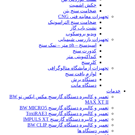
چکش اشمیت
ضخامت سنج بتن
تجهیزات معاینه فنی CNG
ضخامت سنج التراسونیک
نشت یاب گاز
ویدیو بروسکوپ
تجهیزات بازرسی شیمیایی
اسیدسنج – ph متر – نمک سنج
کدورت سنج
کنداکتیویتی متر
کلرسنج
تجهیزات آزمایشگاه متالوگرافی
لوازم بافت سنج
دستگاه برش
دستگاه مانت
خدمات
تعمیر و کالیبره دستگاه گازسنج مکس ایکس تو BW
MAX XT II
تعمیر و کالیبره دستگاه گازسنج BW MICRO5
تعمیر و کالیبره دستگاه گازسنج ToxiRAE3
تعمیر و کایبره دستگاه گازسنج IMPULS XT
تعمیر و کالیبره دستگاه گازسنج BW CLIP
تعمیر دستگاه ها