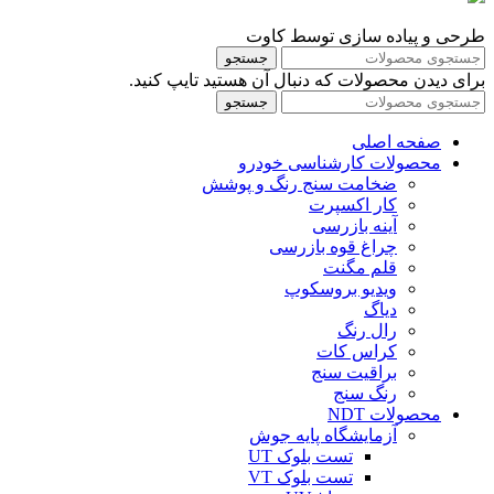
طرحی و پیاده سازی توسط کاوت
جستجو
برای دیدن محصولات که دنبال آن هستید تایپ کنید.
جستجو
صفحه اصلی
محصولات کارشناسی خودرو
ضخامت سنج رنگ و پوشش
کار اکسپرت
آینه بازرسی
چراغ قوه بازرسی
قلم مگنت
ویدیو بروسکوپ
دیاگ
رال رنگ
کراس کات
براقیت سنج
رنگ سنج
محصولات NDT
آزمایشگاه پایه جوش
تست بلوک UT
تست بلوک VT