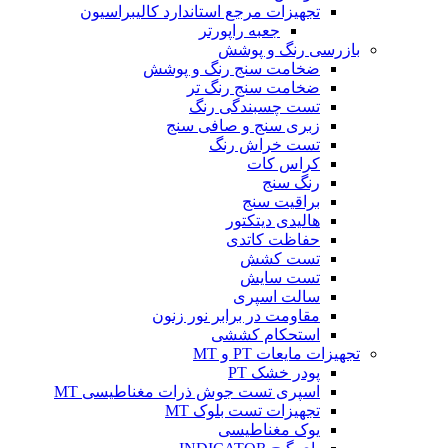
تجهیزات مرجع استاندارد کالیبراسیون
جعبه راپورتر
بازرسی رنگ و پوشش
ضخامت سنج رنگ و پوشش
ضخامت سنج رنگ تر
تست چسبندگی رنگ
زبری سنج و صافی سنج
تست خراش رنگ
کراس کات
رنگ سنج
براقیت سنج
هالیدی دیتکتور
حفاظت کاتدی
تست کشش
تست سایش
سالت اسپری
مقاومت در برابر نور زنون
استحکام کششی
تجهیزات مایعات PT و MT
پودر خشک PT
اسپری تست جوش ذرات مغناطیسی MT
تجهیزات تست بلوک MT
یوک مغناطیسی