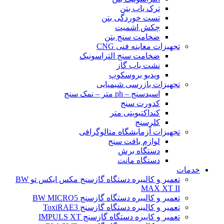
ترک یاب بتن
تست خوردگی بتن
چکش اشمیت
ضخامت سنج بتن
تجهیزات معاینه فنی CNG
ضخامت سنج التراسونیک
نشت یاب گاز
ویدیو بروسکوپ
تجهیزات بازرسی شیمیایی
اسیدسنج – ph متر – نمک سنج
کدورت سنج
کنداکتیویتی متر
کلرسنج
تجهیزات آزمایشگاه متالوگرافی
لوازم بافت سنج
دستگاه برش
دستگاه مانت
خدمات
تعمیر و کالیبره دستگاه گازسنج مکس ایکس تو BW
MAX XT II
تعمیر و کالیبره دستگاه گازسنج BW MICRO5
تعمیر و کالیبره دستگاه گازسنج ToxiRAE3
تعمیر و کایبره دستگاه گازسنج IMPULS XT