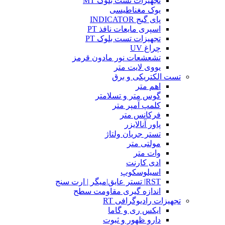
تجهیزات تست بلوک MT
یوک مغناطیسی
پای گیج INDICATOR
اسپری مایعات نافذ PT
تجهیزات تست بلوک PT
چراغ UV
تشعشعات نور مادون قرمز
یووی لایت متر
تست الکتریکی و برق
اهم متر
گوس متر و تسلامتر
کلمپ آمپر متر
فرکانس متر
پاور آنالایزر
تستر جریان ولتاژ
مولتی متر
وات متر
ادی کارنت
اسیلوسکوپ
RST| تستر عایق|میگر | ارت سنج
اندازه گیری مقاومت سطح
تجهیزات رادیوگرافی RT
ایکس ری و گاما
دارو ظهور و ثبوت