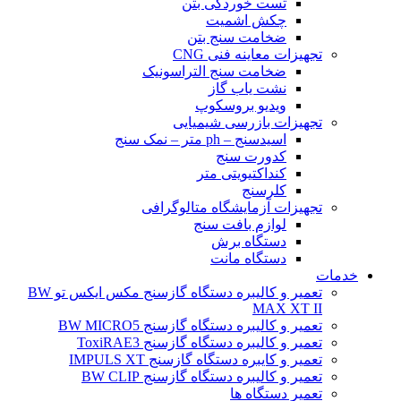
تست خوردگی بتن
چکش اشمیت
ضخامت سنج بتن
تجهیزات معاینه فنی CNG
ضخامت سنج التراسونیک
نشت یاب گاز
ویدیو بروسکوپ
تجهیزات بازرسی شیمیایی
اسیدسنج – ph متر – نمک سنج
کدورت سنج
کنداکتیویتی متر
کلرسنج
تجهیزات آزمایشگاه متالوگرافی
لوازم بافت سنج
دستگاه برش
دستگاه مانت
خدمات
تعمیر و کالیبره دستگاه گازسنج مکس ایکس تو BW
MAX XT II
تعمیر و کالیبره دستگاه گازسنج BW MICRO5
تعمیر و کالیبره دستگاه گازسنج ToxiRAE3
تعمیر و کایبره دستگاه گازسنج IMPULS XT
تعمیر و کالیبره دستگاه گازسنج BW CLIP
تعمیر دستگاه ها