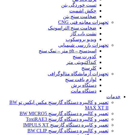
تست خوردگی بتن
چکش اشمیت
ضخامت سنج بتن
تجهیزات معاینه فنی CNG
ضخامت سنج التراسونیک
نشت یاب گاز
ویدیو بروسکوپ
تجهیزات بازرسی شیمیایی
اسیدسنج – ph متر – نمک سنج
کدورت سنج
کنداکتیویتی متر
کلرسنج
تجهیزات آزمایشگاه متالوگرافی
لوازم بافت سنج
دستگاه برش
دستگاه مانت
خدمات
تعمیر و کالیبره دستگاه گازسنج مکس ایکس تو BW
MAX XT II
تعمیر و کالیبره دستگاه گازسنج BW MICRO5
تعمیر و کالیبره دستگاه گازسنج ToxiRAE3
تعمیر و کایبره دستگاه گازسنج IMPULS XT
تعمیر و کالیبره دستگاه گازسنج BW CLIP