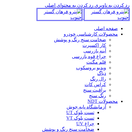
رد کردن به ناوبری
رد کردن به محتوای اصلی
صفحه اصلی
محصولات کارشناسی خودرو
ضخامت سنج رنگ و پوشش
کار اکسپرت
آینه بازرسی
چراغ قوه بازرسی
قلم مگنت
ویدیو بروسکوپ
دیاگ
رال رنگ
کراس کات
براقیت سنج
رنگ سنج
محصولات NDT
آزمایشگاه پایه جوش
تست بلوک UT
تست بلوک VT
چراغ UV
ضخامت سنج رنگ و پوشش