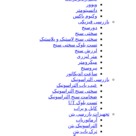
ویوور
دانسیتومتر
وکیوم باکس
بازرسی فیزیکی
دورسنج
سختی سنج
سختی سنج لاستیک و پلاستیک
تست بلوک سختی سنج
لرزش سنج
متر لیزری
میکرومتر
نیروسنج
ساعت اندیکاتور
بازرسی التراسونیک
عیب یاب التراسونیک
سختی سنج التراسونیک
ضخامت سنج التراسونیک
تست بلوک UT
کابل و پراب
تجهیزات بازرسی بتن
آرماتوریاب
التراسونیک بتن
ترک یاب بتن