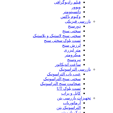
فیلم رادیوگرافی
ویوور
دانسیتومتر
وکیوم باکس
بازرسی فیزیکی
دورسنج
سختی سنج
سختی سنج لاستیک و پلاستیک
تست بلوک سختی سنج
لرزش سنج
متر لیزری
میکرومتر
نیروسنج
ساعت اندیکاتور
بازرسی التراسونیک
عیب یاب التراسونیک
سختی سنج التراسونیک
ضخامت سنج التراسونیک
تست بلوک UT
کابل و پراب
تجهیزات بازرسی بتن
آرماتوریاب
التراسونیک بتن
ترک یاب بتن