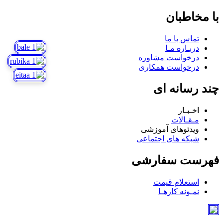
با مخاطبان
تماس با ما
دربـاره مـا
درخواست مشاوره
درخواست همکاری
چند رسانه ای
اخـبـار
مـقـالات
ویدئوهای آموزشی
شبکه های اجتماعی
فهرست سفارشی
استعلام قیمت
نمـونه کارهـا