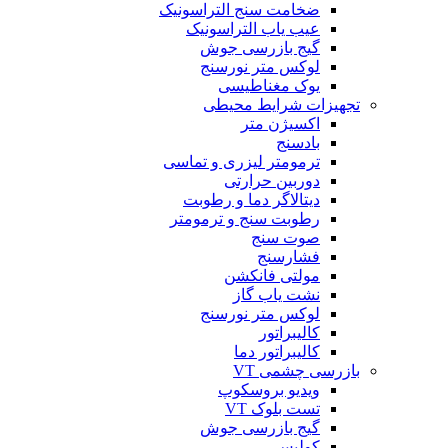
ضخامت سنج التراسونیک
عیب یاب التراسونیک
گیج بازرسی جوش
لوکس متر نورسنج
یوک مغناطیسی
تجهیزات شرایط محیطی
اکسیژن متر
بادسنج
ترمومتر لیزری و تماسی
دوربین حرارتی
دیتالاگر دما و رطوبت
رطوبت سنج و ترمومتر
صوت سنج
فشارسنج
مولتی فانکشن
نشت یاب گاز
لوکس متر نورسنج
کالیبراتور
کالیبراتور دما
بازرسی چشمی VT
ویدیو بروسکوپ
تست بلوک VT
گیج بازرسی جوش
کولیس