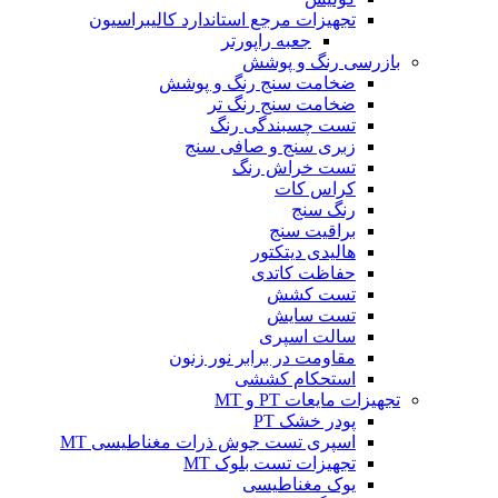
تجهیزات مرجع استاندارد کالیبراسیون
جعبه راپورتر
بازرسی رنگ و پوشش
ضخامت سنج رنگ و پوشش
ضخامت سنج رنگ تر
تست چسبندگی رنگ
زبری سنج و صافی سنج
تست خراش رنگ
کراس کات
رنگ سنج
براقیت سنج
هالیدی دیتکتور
حفاظت کاتدی
تست کشش
تست سایش
سالت اسپری
مقاومت در برابر نور زنون
استحکام کششی
تجهیزات مایعات PT و MT
پودر خشک PT
اسپری تست جوش ذرات مغناطیسی MT
تجهیزات تست بلوک MT
یوک مغناطیسی