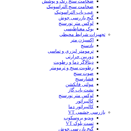
ضخامت سنج رنگ و پوشش
ضخامت سنج التراسونیک
عیب یاب التراسونیک
گیج بازرسی جوش
لوکس متر نورسنج
یوک مغناطیسی
تجهیزات شرایط محیطی
اکسیژن متر
بادسنج
ترمومتر لیزری و تماسی
دوربین حرارتی
دیتالاگر دما و رطوبت
رطوبت سنج و ترمومتر
صوت سنج
فشارسنج
مولتی فانکشن
نشت یاب گاز
لوکس متر نورسنج
کالیبراتور
کالیبراتور دما
بازرسی چشمی VT
ویدیو بروسکوپ
تست بلوک VT
گیج بازرسی جوش