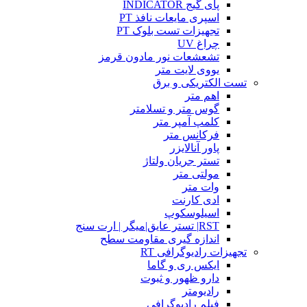
پای گیج INDICATOR
اسپری مایعات نافذ PT
تجهیزات تست بلوک PT
چراغ UV
تشعشعات نور مادون قرمز
یووی لایت متر
تست الکتریکی و برق
اهم متر
گوس متر و تسلامتر
کلمپ آمپر متر
فرکانس متر
پاور آنالایزر
تستر جریان ولتاژ
مولتی متر
وات متر
ادی کارنت
اسیلوسکوپ
RST| تستر عایق|میگر | ارت سنج
اندازه گیری مقاومت سطح
تجهیزات رادیوگرافی RT
ایکس ری و گاما
دارو ظهور و ثبوت
رادیومتر
فیلم رادیوگرافی