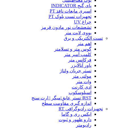
یوک مغناطیسی
پای گیج INDICATOR
اسپری مایعات نافذ PT
تجهیزات تست بلوک PT
چراغ UV
تشعشعات نور مادون قرمز
یووی لایت متر
تست الکتریکی و برق
اهم متر
گوس متر و تسلامتر
کلمپ آمپر متر
فرکانس متر
پاور آنالایزر
تستر جریان ولتاژ
مولتی متر
وات متر
ادی کارنت
اسیلوسکوپ
RST| تستر عایق|میگر | ارت سنج
اندازه گیری مقاومت سطح
تجهیزات رادیوگرافی RT
ایکس ری و گاما
دارو ظهور و ثبوت
رادیومتر