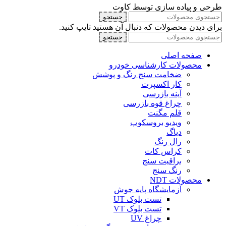
طرحی و پیاده سازی توسط کاوت
جستجو
برای دیدن محصولات که دنبال آن هستید تایپ کنید.
جستجو
صفحه اصلی
محصولات کارشناسی خودرو
ضخامت سنج رنگ و پوشش
کار اکسپرت
آینه بازرسی
چراغ قوه بازرسی
قلم مگنت
ویدیو بروسکوپ
دیاگ
رال رنگ
کراس کات
براقیت سنج
رنگ سنج
محصولات NDT
آزمایشگاه پایه جوش
تست بلوک UT
تست بلوک VT
چراغ UV