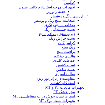
کولیس
تجهیزات مرجع استاندارد کالیبراسیون
جعبه راپورتر
بازرسی رنگ و پوشش
ضخامت سنج رنگ و پوشش
ضخامت سنج رنگ تر
تست چسبندگی رنگ
زبری سنج و صافی سنج
تست خراش رنگ
کراس کات
رنگ سنج
براقیت سنج
هالیدی دیتکتور
حفاظت کاتدی
تست کشش
تست سایش
سالت اسپری
مقاومت در برابر نور زنون
استحکام کششی
تجهیزات مایعات PT و MT
پودر خشک PT
اسپری تست جوش ذرات مغناطیسی MT
تجهیزات تست بلوک MT