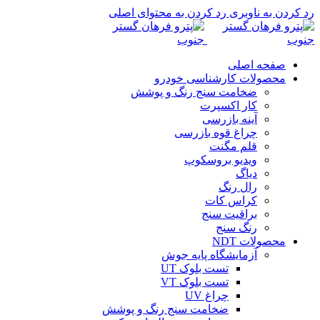
رد کردن به ناوبری
رد کردن به محتوای اصلی
صفحه اصلی
محصولات کارشناسی خودرو
ضخامت سنج رنگ و پوشش
کار اکسپرت
آینه بازرسی
چراغ قوه بازرسی
قلم مگنت
ویدیو بروسکوپ
دیاگ
رال رنگ
کراس کات
براقیت سنج
رنگ سنج
محصولات NDT
آزمایشگاه پایه جوش
تست بلوک UT
تست بلوک VT
چراغ UV
ضخامت سنج رنگ و پوشش