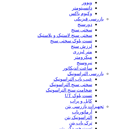
ویوور
دانسیتومتر
وکیوم باکس
بازرسی فیزیکی
دورسنج
سختی سنج
سختی سنج لاستیک و پلاستیک
تست بلوک سختی سنج
لرزش سنج
متر لیزری
میکرومتر
نیروسنج
ساعت اندیکاتور
بازرسی التراسونیک
عیب یاب التراسونیک
سختی سنج التراسونیک
ضخامت سنج التراسونیک
تست بلوک UT
کابل و پراب
تجهیزات بازرسی بتن
آرماتوریاب
التراسونیک بتن
ترک یاب بتن
تست خوردگی بتن