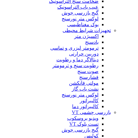
ضخامت سنج التراسونیک
عیب یاب التراسونیک
گیج بازرسی جوش
لوکس متر نورسنج
یوک مغناطیسی
تجهیزات شرایط محیطی
اکسیژن متر
بادسنج
ترمومتر لیزری و تماسی
دوربین حرارتی
دیتالاگر دما و رطوبت
رطوبت سنج و ترمومتر
صوت سنج
فشارسنج
مولتی فانکشن
نشت یاب گاز
لوکس متر نورسنج
کالیبراتور
کالیبراتور دما
بازرسی چشمی VT
ویدیو بروسکوپ
تست بلوک VT
گیج بازرسی جوش
کولیس