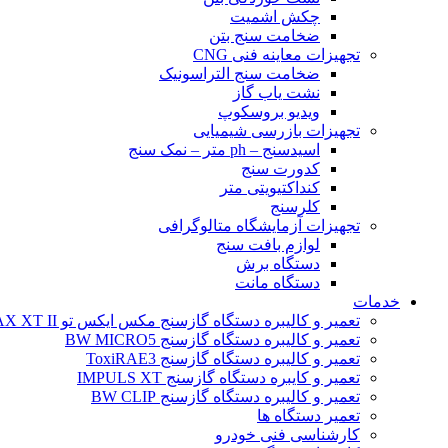
چکش اشمیت
ضخامت سنج بتن
تجهیزات معاینه فنی CNG
ضخامت سنج التراسونیک
نشت یاب گاز
ویدیو بروسکوپ
تجهیزات بازرسی شیمیایی
اسیدسنج – ph متر – نمک سنج
کدورت سنج
کنداکتیویتی متر
کلرسنج
تجهیزات آزمایشگاه متالوگرافی
لوازم بافت سنج
دستگاه برش
دستگاه مانت
خدمات
تعمیر و کالیبره دستگاه گازسنج مکس ایکس تو BW MAX XT II
تعمیر و کالیبره دستگاه گازسنج BW MICRO5
تعمیر و کالیبره دستگاه گازسنج ToxiRAE3
تعمیر و کایبره دستگاه گازسنج IMPULS XT
تعمیر و کالیبره دستگاه گازسنج BW CLIP
تعمیر دستگاه ها
کارشناسی فنی خودرو