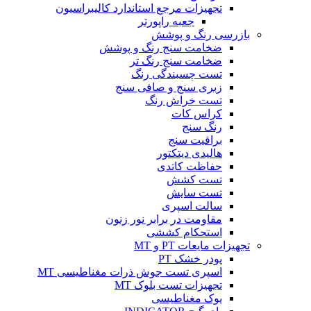
تجهیزات مرجع استاندارد کالیبراسیون
جعبه راپورتر
بازرسی رنگ و پوشش
ضخامت سنج رنگ و پوشش
ضخامت سنج رنگ تر
تست چسبندگی رنگ
زبری سنج و صافی سنج
تست خراش رنگ
کراس کات
رنگ سنج
براقیت سنج
هالیدی دیتکتور
حفاظت کاتدی
تست کشش
تست سایش
سالت اسپری
مقاومت در برابر نور زنون
استحکام کششی
تجهیزات مایعات PT و MT
پودر خشک PT
اسپری تست جوش ذرات مغناطیسی MT
تجهیزات تست بلوک MT
یوک مغناطیسی