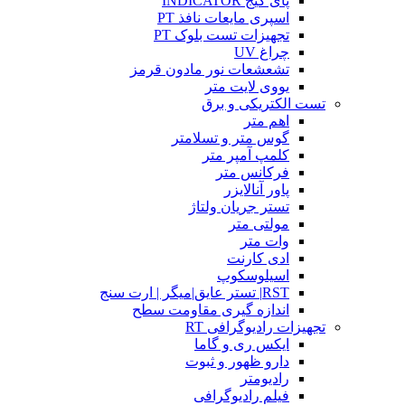
پای گیج INDICATOR
اسپری مایعات نافذ PT
تجهیزات تست بلوک PT
چراغ UV
تشعشعات نور مادون قرمز
یووی لایت متر
تست الکتریکی و برق
اهم متر
گوس متر و تسلامتر
کلمپ آمپر متر
فرکانس متر
پاور آنالایزر
تستر جریان ولتاژ
مولتی متر
وات متر
ادی کارنت
اسیلوسکوپ
RST| تستر عایق|میگر | ارت سنج
اندازه گیری مقاومت سطح
تجهیزات رادیوگرافی RT
ایکس ری و گاما
دارو ظهور و ثبوت
رادیومتر
فیلم رادیوگرافی