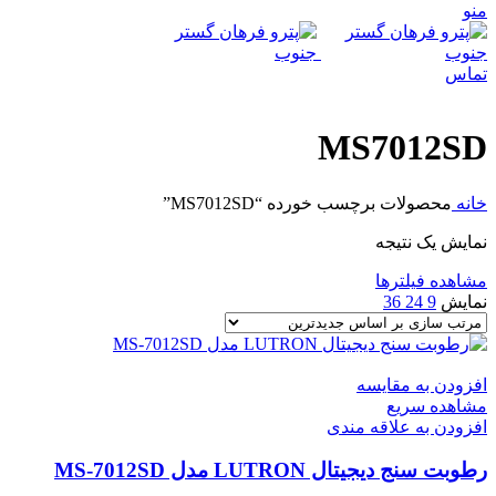
منو
تماس
MS7012SD
خانه
محصولات برچسب خورده “MS7012SD”
نمایش یک نتیجه
مشاهده فیلترها
نمایش
9
24
36
افزودن به مقایسه
مشاهده سریع
افزودن به علاقه مندی
رطوبت سنج دیجیتال LUTRON مدل MS-7012SD