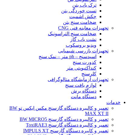
ترک یاب بتن
تست خوردگی بتن
چکش اشمیت
ضخامت سنج بتن
تجهیزات معاینه فنی CNG
ضخامت سنج التراسونیک
نشت یاب گاز
ویدیو بروسکوپ
تجهیزات بازرسی شیمیایی
اسیدسنج – ph متر – نمک سنج
کدورت سنج
کنداکتیویتی متر
کلرسنج
تجهیزات آزمایشگاه متالوگرافی
لوازم بافت سنج
دستگاه برش
دستگاه مانت
خدمات
تعمیر و کالیبره دستگاه گازسنج مکس ایکس تو BW
MAX XT II
تعمیر و کالیبره دستگاه گازسنج BW MICRO5
تعمیر و کالیبره دستگاه گازسنج ToxiRAE3
تعمیر و کایبره دستگاه گازسنج IMPULS XT