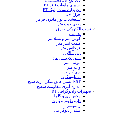
پای گیج INDICATOR
اسپری مایعات نافذ PT
تجهیزات تست بلوک PT
چراغ UV
تشعشعات نور مادون قرمز
یووی لایت متر
تست الکتریکی و برق
اهم متر
گوس متر و تسلامتر
کلمپ آمپر متر
فرکانس متر
پاور آنالایزر
تستر جریان ولتاژ
مولتی متر
وات متر
ادی کارنت
اسیلوسکوپ
RST| تستر عایق|میگر | ارت سنج
اندازه گیری مقاومت سطح
تجهیزات رادیوگرافی RT
ایکس ری و گاما
دارو ظهور و ثبوت
رادیومتر
فیلم رادیوگرافی