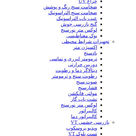
چراغ UV
ضخامت سنج رنگ و پوشش
ضخامت سنج التراسونیک
عیب یاب التراسونیک
گیج بازرسی جوش
لوکس متر نورسنج
یوک مغناطیسی
تجهیزات شرایط محیطی
اکسیژن متر
بادسنج
ترمومتر لیزری و تماسی
دوربین حرارتی
دیتالاگر دما و رطوبت
رطوبت سنج و ترمومتر
صوت سنج
فشارسنج
مولتی فانکشن
نشت یاب گاز
لوکس متر نورسنج
کالیبراتور
کالیبراتور دما
بازرسی چشمی VT
ویدیو بروسکوپ
تست بلوک VT