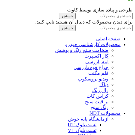
طرحی و پیاده سازی توسط کاوت
جستجو
برای دیدن محصولات که دنبال آن هستید تایپ کنید.
جستجو
صفحه اصلی
محصولات کارشناسی خودرو
ضخامت سنج رنگ و پوشش
کار اکسپرت
آینه بازرسی
چراغ قوه بازرسی
قلم مگنت
ویدیو بروسکوپ
دیاگ
رال رنگ
کراس کات
براقیت سنج
رنگ سنج
محصولات NDT
آزمایشگاه پایه جوش
تست بلوک UT
تست بلوک VT