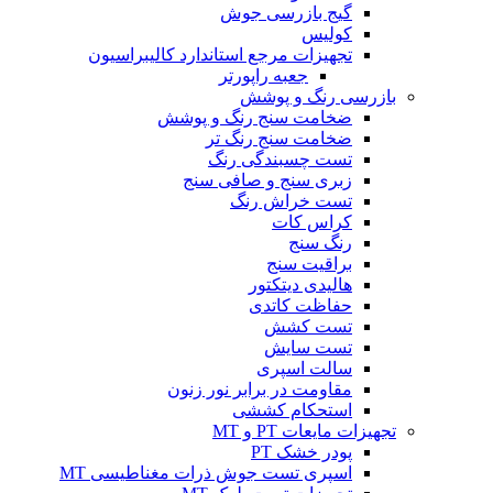
گیج بازرسی جوش
کولیس
تجهیزات مرجع استاندارد کالیبراسیون
جعبه راپورتر
بازرسی رنگ و پوشش
ضخامت سنج رنگ و پوشش
ضخامت سنج رنگ تر
تست چسبندگی رنگ
زبری سنج و صافی سنج
تست خراش رنگ
کراس کات
رنگ سنج
براقیت سنج
هالیدی دیتکتور
حفاظت کاتدی
تست کشش
تست سایش
سالت اسپری
مقاومت در برابر نور زنون
استحکام کششی
تجهیزات مایعات PT و MT
پودر خشک PT
اسپری تست جوش ذرات مغناطیسی MT