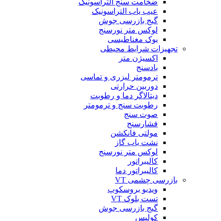
ضخامت سنج التراسونیک
عیب یاب التراسونیک
گیج بازرسی جوش
لوکس متر نورسنج
یوک مغناطیسی
تجهیزات شرایط محیطی
اکسیژن متر
بادسنج
ترمومتر لیزری و تماسی
دوربین حرارتی
دیتالاگر دما و رطوبت
رطوبت سنج و ترمومتر
صوت سنج
فشارسنج
مولتی فانکشن
نشت یاب گاز
لوکس متر نورسنج
کالیبراتور
کالیبراتور دما
بازرسی چشمی VT
ویدیو بروسکوپ
تست بلوک VT
گیج بازرسی جوش
کولیس