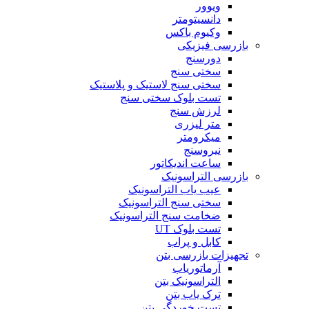
ویوور
دانسیتومتر
وکیوم باکس
بازرسی فیزیکی
دورسنج
سختی سنج
سختی سنج لاستیک و پلاستیک
تست بلوک سختی سنج
لرزش سنج
متر لیزری
میکرومتر
نیروسنج
ساعت اندیکاتور
بازرسی التراسونیک
عیب یاب التراسونیک
سختی سنج التراسونیک
ضخامت سنج التراسونیک
تست بلوک UT
کابل و پراب
تجهیزات بازرسی بتن
آرماتوریاب
التراسونیک بتن
ترک یاب بتن
تست خوردگی بتن