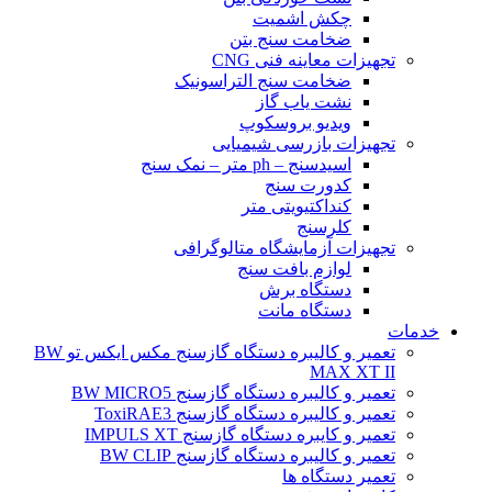
چکش اشمیت
ضخامت سنج بتن
تجهیزات معاینه فنی CNG
ضخامت سنج التراسونیک
نشت یاب گاز
ویدیو بروسکوپ
تجهیزات بازرسی شیمیایی
اسیدسنج – ph متر – نمک سنج
کدورت سنج
کنداکتیویتی متر
کلرسنج
تجهیزات آزمایشگاه متالوگرافی
لوازم بافت سنج
دستگاه برش
دستگاه مانت
خدمات
تعمیر و کالیبره دستگاه گازسنج مکس ایکس تو BW
MAX XT II
تعمیر و کالیبره دستگاه گازسنج BW MICRO5
تعمیر و کالیبره دستگاه گازسنج ToxiRAE3
تعمیر و کایبره دستگاه گازسنج IMPULS XT
تعمیر و کالیبره دستگاه گازسنج BW CLIP
تعمیر دستگاه ها