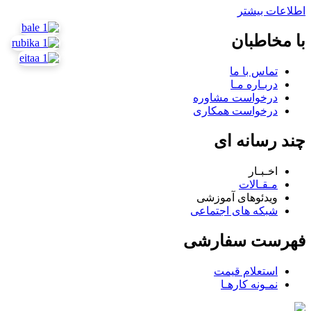
اطلاعات بیشتر
با مخاطبان
تماس با ما
دربـاره مـا
درخواست مشاوره
درخواست همکاری
چند رسانه ای
اخـبـار
مـقـالات
ویدئوهای آموزشی
شبکه های اجتماعی
فهرست سفارشی
استعلام قیمت
نمـونه کارهـا