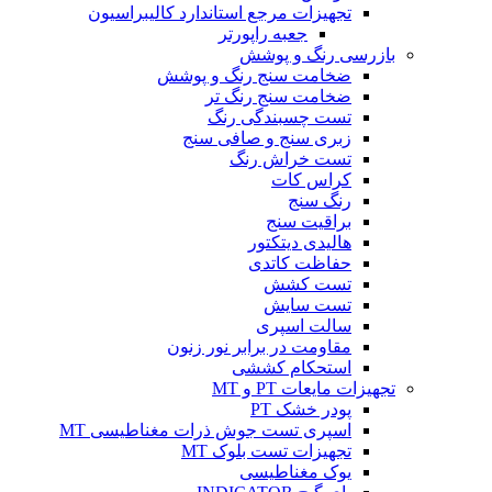
تجهیزات مرجع استاندارد کالیبراسیون
جعبه راپورتر
بازرسی رنگ و پوشش
ضخامت سنج رنگ و پوشش
ضخامت سنج رنگ تر
تست چسبندگی رنگ
زبری سنج و صافی سنج
تست خراش رنگ
کراس کات
رنگ سنج
براقیت سنج
هالیدی دیتکتور
حفاظت کاتدی
تست کشش
تست سایش
سالت اسپری
مقاومت در برابر نور زنون
استحکام کششی
تجهیزات مایعات PT و MT
پودر خشک PT
اسپری تست جوش ذرات مغناطیسی MT
تجهیزات تست بلوک MT
یوک مغناطیسی