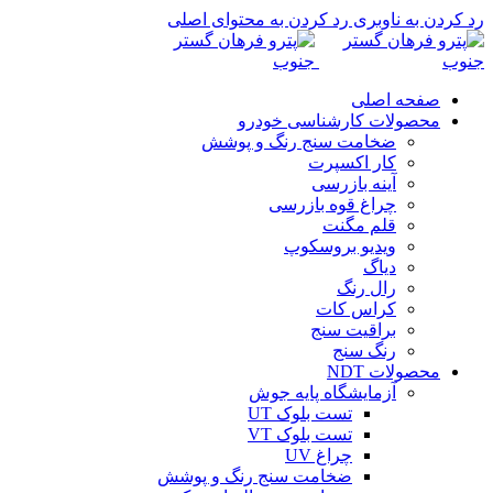
رد کردن به ناوبری
رد کردن به محتوای اصلی
صفحه اصلی
محصولات کارشناسی خودرو
ضخامت سنج رنگ و پوشش
کار اکسپرت
آینه بازرسی
چراغ قوه بازرسی
قلم مگنت
ویدیو بروسکوپ
دیاگ
رال رنگ
کراس کات
براقیت سنج
رنگ سنج
محصولات NDT
آزمایشگاه پایه جوش
تست بلوک UT
تست بلوک VT
چراغ UV
ضخامت سنج رنگ و پوشش