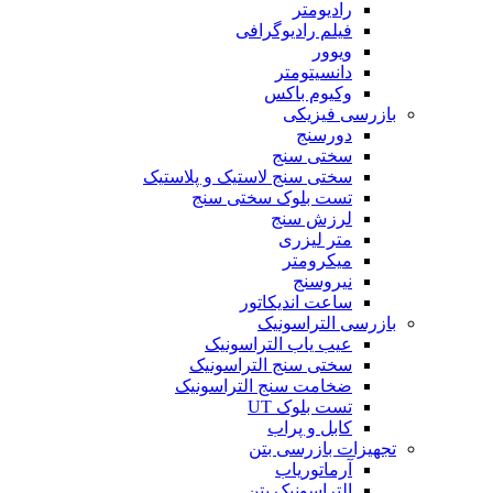
رادیومتر
فیلم رادیوگرافی
ویوور
دانسیتومتر
وکیوم باکس
بازرسی فیزیکی
دورسنج
سختی سنج
سختی سنج لاستیک و پلاستیک
تست بلوک سختی سنج
لرزش سنج
متر لیزری
میکرومتر
نیروسنج
ساعت اندیکاتور
بازرسی التراسونیک
عیب یاب التراسونیک
سختی سنج التراسونیک
ضخامت سنج التراسونیک
تست بلوک UT
کابل و پراب
تجهیزات بازرسی بتن
آرماتوریاب
التراسونیک بتن