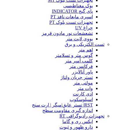
تجهیزات تست بلوک MT
یوک مغناطیسی
پای گیج INDICATOR
اسپری مایعات نافذ PT
تجهیزات تست بلوک PT
چراغ UV
تشعشعات نور مادون قرمز
یووی لایت متر
تست الکتریکی و برق
اهم متر
گوس متر و تسلامتر
کلمپ آمپر متر
فرکانس متر
پاور آنالایزر
تستر جریان ولتاژ
مولتی متر
وات متر
ادی کارنت
اسیلوسکوپ
RST| تستر عایق|میگر | ارت سنج
اندازه گیری مقاومت سطح
تجهیزات رادیوگرافی RT
ایکس ری و گاما
دارو ظهور و ثبوت