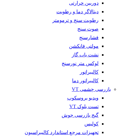
دوربین حرارتی
دیتالاگر دما و رطوبت
رطوبت سنج و ترمومتر
صوت سنج
فشارسنج
مولتی فانکشن
نشت یاب گاز
لوکس متر نورسنج
کالیبراتور
کالیبراتور دما
بازرسی چشمی VT
ویدیو بروسکوپ
تست بلوک VT
گیج بازرسی جوش
کولیس
تجهیزات مرجع استاندارد کالیبراسیون