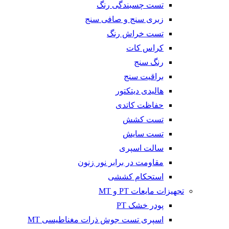
تست چسبندگی رنگ
زبری سنج و صافی سنج
تست خراش رنگ
کراس کات
رنگ سنج
براقیت سنج
هالیدی دیتکتور
حفاظت کاتدی
تست کشش
تست سایش
سالت اسپری
مقاومت در برابر نور زنون
استحکام کششی
تجهیزات مایعات PT و MT
پودر خشک PT
اسپری تست جوش ذرات مغناطیسی MT