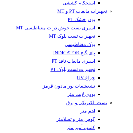
استحکام کششی
تجهیزات مایعات PT و MT
پودر خشک PT
اسپری تست جوش ذرات مغناطیسی MT
تجهیزات تست بلوک MT
یوک مغناطیسی
پای گیج INDICATOR
اسپری مایعات نافذ PT
تجهیزات تست بلوک PT
چراغ UV
تشعشعات نور مادون قرمز
یووی لایت متر
تست الکتریکی و برق
اهم متر
گوس متر و تسلامتر
کلمپ آمپر متر