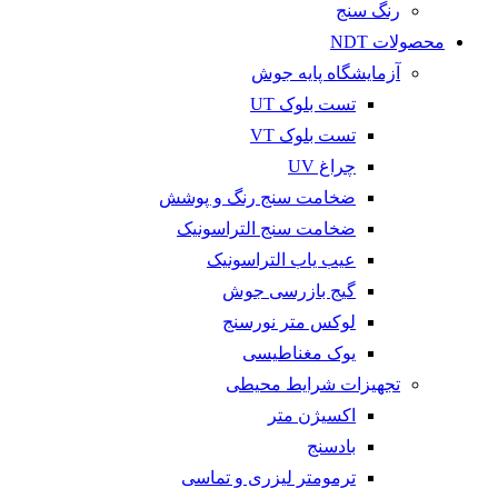
رنگ سنج
محصولات NDT
آزمایشگاه پایه جوش
تست بلوک UT
تست بلوک VT
چراغ UV
ضخامت سنج رنگ و پوشش
ضخامت سنج التراسونیک
عیب یاب التراسونیک
گیج بازرسی جوش
لوکس متر نورسنج
یوک مغناطیسی
تجهیزات شرایط محیطی
اکسیژن متر
بادسنج
ترمومتر لیزری و تماسی