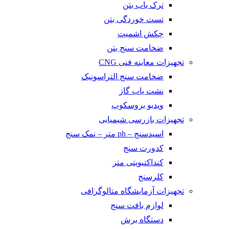
ترک یاب بتن
تست خوردگی بتن
چکش اشمیت
ضخامت سنج بتن
تجهیزات معاینه فنی CNG
ضخامت سنج التراسونیک
نشت یاب گاز
ویدیو بروسکوپ
تجهیزات بازرسی شیمیایی
اسیدسنج – ph متر – نمک سنج
کدورت سنج
کنداکتیویتی متر
کلرسنج
تجهیزات آزمایشگاه متالوگرافی
لوازم بافت سنج
دستگاه برش