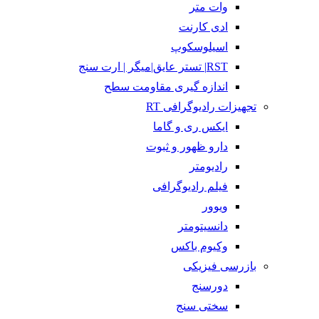
وات متر
ادی کارنت
اسیلوسکوپ
RST| تستر عایق|میگر | ارت سنج
اندازه گیری مقاومت سطح
تجهیزات رادیوگرافی RT
ایکس ری و گاما
دارو ظهور و ثبوت
رادیومتر
فیلم رادیوگرافی
ویوور
دانسیتومتر
وکیوم باکس
بازرسی فیزیکی
دورسنج
سختی سنج