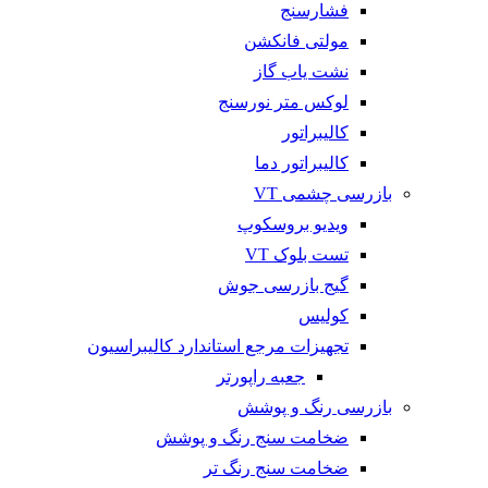
فشارسنج
مولتی فانکشن
نشت یاب گاز
لوکس متر نورسنج
کالیبراتور
کالیبراتور دما
بازرسی چشمی VT
ویدیو بروسکوپ
تست بلوک VT
گیج بازرسی جوش
کولیس
تجهیزات مرجع استاندارد کالیبراسیون
جعبه راپورتر
بازرسی رنگ و پوشش
ضخامت سنج رنگ و پوشش
ضخامت سنج رنگ تر