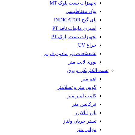
تجهیزات تست بلوک MT
یوک مغناطیسی
پای گیج INDICATOR
اسپری مایعات نافذ PT
تجهیزات تست بلوک PT
چراغ UV
تشعشعات نور مادون قرمز
یووی لایت متر
تست الکتریکی و برق
اهم متر
گوس متر و تسلامتر
کلمپ آمپر متر
فرکانس متر
پاور آنالایزر
تستر جریان ولتاژ
مولتی متر