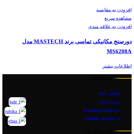
افزودن به مقایسه
مشاهده سریع
افزودن به علاقه مندی
دورسنج مکانیکی تماسی برند MASTECH مدل
MS6208A
اطلاعات بیشتر
با مخاطبان
تماس با ما
دربـاره مـا
درخواست مشاوره
درخواست همکاری
چند رسانه ای