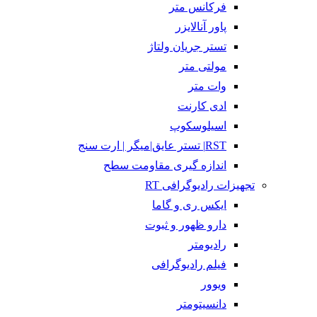
فرکانس متر
پاور آنالایزر
تستر جریان ولتاژ
مولتی متر
وات متر
ادی کارنت
اسیلوسکوپ
RST| تستر عایق|میگر | ارت سنج
اندازه گیری مقاومت سطح
تجهیزات رادیوگرافی RT
ایکس ری و گاما
دارو ظهور و ثبوت
رادیومتر
فیلم رادیوگرافی
ویوور
دانسیتومتر