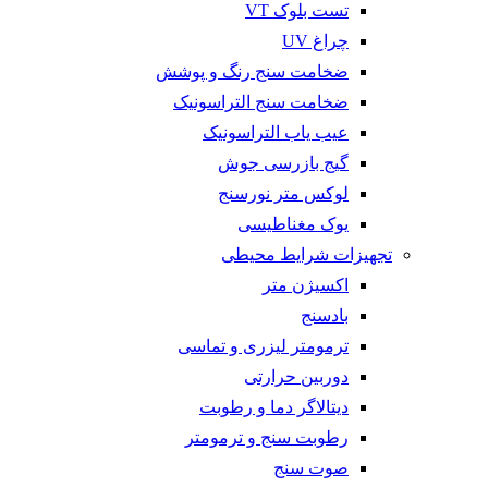
تست بلوک VT
چراغ UV
ضخامت سنج رنگ و پوشش
ضخامت سنج التراسونیک
عیب یاب التراسونیک
گیج بازرسی جوش
لوکس متر نورسنج
یوک مغناطیسی
تجهیزات شرایط محیطی
اکسیژن متر
بادسنج
ترمومتر لیزری و تماسی
دوربین حرارتی
دیتالاگر دما و رطوبت
رطوبت سنج و ترمومتر
صوت سنج