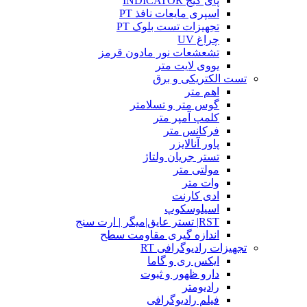
پای گیج INDICATOR
اسپری مایعات نافذ PT
تجهیزات تست بلوک PT
چراغ UV
تشعشعات نور مادون قرمز
یووی لایت متر
تست الکتریکی و برق
اهم متر
گوس متر و تسلامتر
کلمپ آمپر متر
فرکانس متر
پاور آنالایزر
تستر جریان ولتاژ
مولتی متر
وات متر
ادی کارنت
اسیلوسکوپ
RST| تستر عایق|میگر | ارت سنج
اندازه گیری مقاومت سطح
تجهیزات رادیوگرافی RT
ایکس ری و گاما
دارو ظهور و ثبوت
رادیومتر
فیلم رادیوگرافی