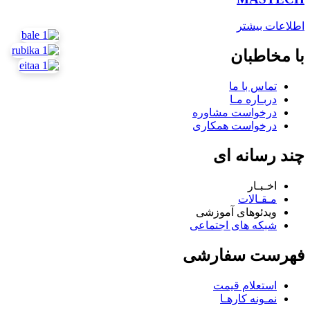
اطلاعات بیشتر
با مخاطبان
تماس با ما
دربـاره مـا
درخواست مشاوره
درخواست همکاری
چند رسانه ای
اخـبـار
مـقـالات
ویدئوهای آموزشی
شبکه های اجتماعی
فهرست سفارشی
استعلام قیمت
نمـونه کارهـا