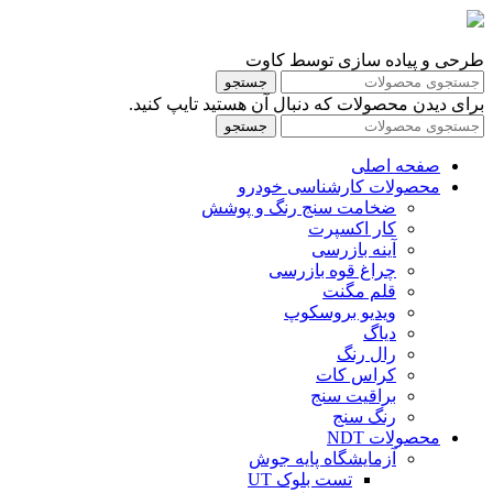
طرحی و پیاده سازی توسط کاوت
جستجو
برای دیدن محصولات که دنبال آن هستید تایپ کنید.
جستجو
صفحه اصلی
محصولات کارشناسی خودرو
ضخامت سنج رنگ و پوشش
کار اکسپرت
آینه بازرسی
چراغ قوه بازرسی
قلم مگنت
ویدیو بروسکوپ
دیاگ
رال رنگ
کراس کات
براقیت سنج
رنگ سنج
محصولات NDT
آزمایشگاه پایه جوش
تست بلوک UT