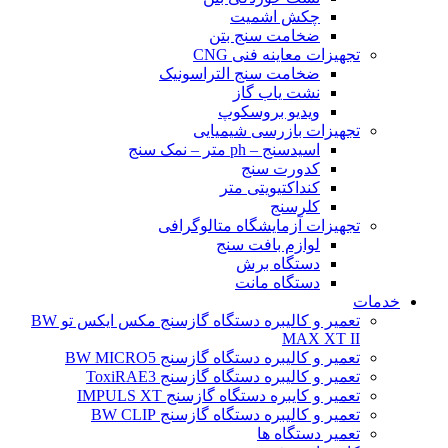
چکش اشمیت
ضخامت سنج بتن
تجهیزات معاینه فنی CNG
ضخامت سنج التراسونیک
نشت یاب گاز
ویدیو بروسکوپ
تجهیزات بازرسی شیمیایی
اسیدسنج – ph متر – نمک سنج
کدورت سنج
کنداکتیویتی متر
کلرسنج
تجهیزات آزمایشگاه متالوگرافی
لوازم بافت سنج
دستگاه برش
دستگاه مانت
خدمات
تعمیر و کالیبره دستگاه گازسنج مکس ایکس تو BW
MAX XT II
تعمیر و کالیبره دستگاه گازسنج BW MICRO5
تعمیر و کالیبره دستگاه گازسنج ToxiRAE3
تعمیر و کایبره دستگاه گازسنج IMPULS XT
تعمیر و کالیبره دستگاه گازسنج BW CLIP
تعمیر دستگاه ها