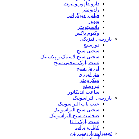
دارو ظهور و ثبوت
رادیومتر
فیلم رادیوگرافی
ویوور
دانسیتومتر
وکیوم باکس
بازرسی فیزیکی
دورسنج
سختی سنج
سختی سنج لاستیک و پلاستیک
تست بلوک سختی سنج
لرزش سنج
متر لیزری
میکرومتر
نیروسنج
ساعت اندیکاتور
بازرسی التراسونیک
عیب یاب التراسونیک
سختی سنج التراسونیک
ضخامت سنج التراسونیک
تست بلوک UT
کابل و پراب
تجهیزات بازرسی بتن