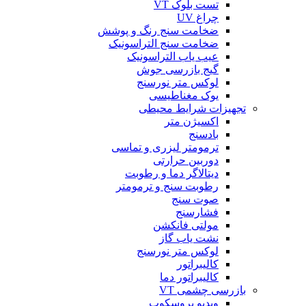
تست بلوک VT
چراغ UV
ضخامت سنج رنگ و پوشش
ضخامت سنج التراسونیک
عیب یاب التراسونیک
گیج بازرسی جوش
لوکس متر نورسنج
یوک مغناطیسی
تجهیزات شرایط محیطی
اکسیژن متر
بادسنج
ترمومتر لیزری و تماسی
دوربین حرارتی
دیتالاگر دما و رطوبت
رطوبت سنج و ترمومتر
صوت سنج
فشارسنج
مولتی فانکشن
نشت یاب گاز
لوکس متر نورسنج
کالیبراتور
کالیبراتور دما
بازرسی چشمی VT
ویدیو بروسکوپ