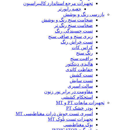
تجهیزات مرجع استاندارد کالیبراسیون
جعبه راپورتر
بازرسی رنگ و پوشش
ضخامت سنج رنگ و پوشش
ضخامت سنج رنگ تر
تست چسبندگی رنگ
زبری سنج و صافی سنج
تست خراش رنگ
کراس کات
رنگ سنج
براقیت سنج
هالیدی دیتکتور
حفاظت کاتدی
تست کشش
تست سایش
سالت اسپری
مقاومت در برابر نور زنون
استحکام کششی
تجهیزات مایعات PT و MT
پودر خشک PT
اسپری تست جوش ذرات مغناطیسی MT
تجهیزات تست بلوک MT
یوک مغناطیسی