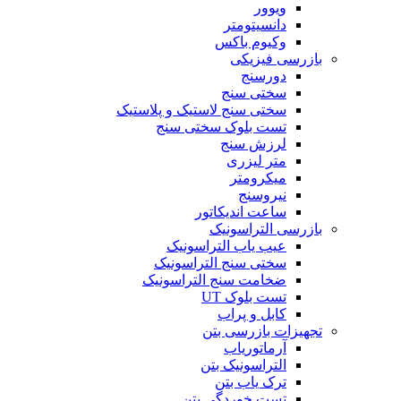
ویوور
دانسیتومتر
وکیوم باکس
بازرسی فیزیکی
دورسنج
سختی سنج
سختی سنج لاستیک و پلاستیک
تست بلوک سختی سنج
لرزش سنج
متر لیزری
میکرومتر
نیروسنج
ساعت اندیکاتور
بازرسی التراسونیک
عیب یاب التراسونیک
سختی سنج التراسونیک
ضخامت سنج التراسونیک
تست بلوک UT
کابل و پراب
تجهیزات بازرسی بتن
آرماتوریاب
التراسونیک بتن
ترک یاب بتن
تست خوردگی بتن