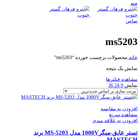
منو
تماس
ms5203
خانه
محصولات برچسب خورده “ms5203”
نمایش یک نتیجه
مشاهده فیلترها
نمایش
9
24
36
افزودن به مقایسه
مشاهده سریع
افزودن به علاقه مندی
تستر عایق-میگر1000V مدل MS-5203 برند
MASTECH