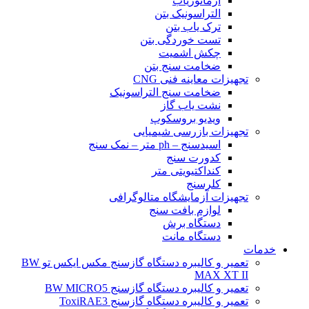
آرماتوریاب
التراسونیک بتن
ترک یاب بتن
تست خوردگی بتن
چکش اشمیت
ضخامت سنج بتن
تجهیزات معاینه فنی CNG
ضخامت سنج التراسونیک
نشت یاب گاز
ویدیو بروسکوپ
تجهیزات بازرسی شیمیایی
اسیدسنج – ph متر – نمک سنج
کدورت سنج
کنداکتیویتی متر
کلرسنج
تجهیزات آزمایشگاه متالوگرافی
لوازم بافت سنج
دستگاه برش
دستگاه مانت
خدمات
تعمیر و کالیبره دستگاه گازسنج مکس ایکس تو BW
MAX XT II
تعمیر و کالیبره دستگاه گازسنج BW MICRO5
تعمیر و کالیبره دستگاه گازسنج ToxiRAE3