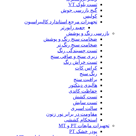
تست بلوک VT
گیج بازرسی جوش
کولیس
تجهیزات مرجع استاندارد کالیبراسیون
جعبه راپورتر
بازرسی رنگ و پوشش
ضخامت سنج رنگ و پوشش
ضخامت سنج رنگ تر
تست چسبندگی رنگ
زبری سنج و صافی سنج
تست خراش رنگ
کراس کات
رنگ سنج
براقیت سنج
هالیدی دیتکتور
حفاظت کاتدی
تست کشش
تست سایش
سالت اسپری
مقاومت در برابر نور زنون
استحکام کششی
تجهیزات مایعات PT و MT
پودر خشک PT