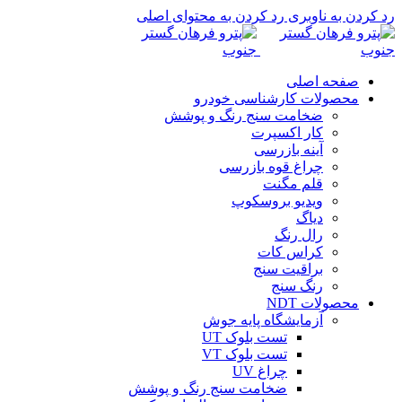
رد کردن به ناوبری
رد کردن به محتوای اصلی
صفحه اصلی
محصولات کارشناسی خودرو
ضخامت سنج رنگ و پوشش
کار اکسپرت
آینه بازرسی
چراغ قوه بازرسی
قلم مگنت
ویدیو بروسکوپ
دیاگ
رال رنگ
کراس کات
براقیت سنج
رنگ سنج
محصولات NDT
آزمایشگاه پایه جوش
تست بلوک UT
تست بلوک VT
چراغ UV
ضخامت سنج رنگ و پوشش