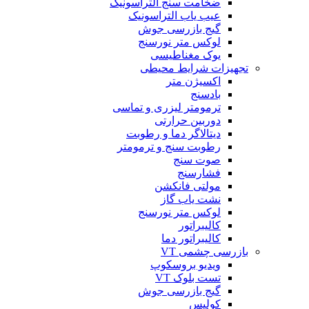
ضخامت سنج التراسونیک
عیب یاب التراسونیک
گیج بازرسی جوش
لوکس متر نورسنج
یوک مغناطیسی
تجهیزات شرایط محیطی
اکسیژن متر
بادسنج
ترمومتر لیزری و تماسی
دوربین حرارتی
دیتالاگر دما و رطوبت
رطوبت سنج و ترمومتر
صوت سنج
فشارسنج
مولتی فانکشن
نشت یاب گاز
لوکس متر نورسنج
کالیبراتور
کالیبراتور دما
بازرسی چشمی VT
ویدیو بروسکوپ
تست بلوک VT
گیج بازرسی جوش
کولیس