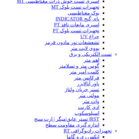
اسپری تست جوش ذرات مغناطیسی MT
تجهیزات تست بلوک MT
یوک مغناطیسی
پای گیج INDICATOR
اسپری مایعات نافذ PT
تجهیزات تست بلوک PT
چراغ UV
تشعشعات نور مادون قرمز
یووی لایت متر
تست الکتریکی و برق
اهم متر
گوس متر و تسلامتر
کلمپ آمپر متر
فرکانس متر
پاور آنالایزر
تستر جریان ولتاژ
مولتی متر
وات متر
ادی کارنت
اسیلوسکوپ
RST| تستر عایق|میگر | ارت سنج
اندازه گیری مقاومت سطح
تجهیزات رادیوگرافی RT
ایکس ری و گاما