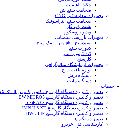
چکش اشمیت
ضخامت سنج بتن
تجهیزات معاینه فنی CNG
ضخامت سنج التراسونیک
نشت یاب گاز
ویدیو بروسکوپ
تجهیزات بازرسی شیمیایی
اسیدسنج – ph متر – نمک سنج
کدورت سنج
کنداکتیویتی متر
کلرسنج
تجهیزات آزمایشگاه متالوگرافی
لوازم بافت سنج
دستگاه برش
دستگاه مانت
خدمات
تعمیر و کالیبره دستگاه گازسنج مکس ایکس تو BW MAX XT II
تعمیر و کالیبره دستگاه گازسنج BW MICRO5
تعمیر و کالیبره دستگاه گازسنج ToxiRAE3
تعمیر و کایبره دستگاه گازسنج IMPULS XT
تعمیر و کالیبره دستگاه گازسنج BW CLIP
تعمیر دستگاه ها
کارشناسی فنی خودرو