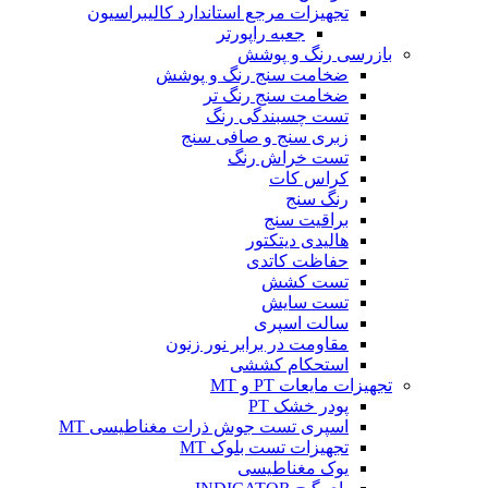
تجهیزات مرجع استاندارد کالیبراسیون
جعبه راپورتر
بازرسی رنگ و پوشش
ضخامت سنج رنگ و پوشش
ضخامت سنج رنگ تر
تست چسبندگی رنگ
زبری سنج و صافی سنج
تست خراش رنگ
کراس کات
رنگ سنج
براقیت سنج
هالیدی دیتکتور
حفاظت کاتدی
تست کشش
تست سایش
سالت اسپری
مقاومت در برابر نور زنون
استحکام کششی
تجهیزات مایعات PT و MT
پودر خشک PT
اسپری تست جوش ذرات مغناطیسی MT
تجهیزات تست بلوک MT
یوک مغناطیسی