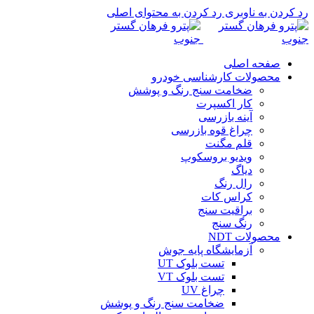
رد کردن به ناوبری
رد کردن به محتوای اصلی
صفحه اصلی
محصولات کارشناسی خودرو
ضخامت سنج رنگ و پوشش
کار اکسپرت
آینه بازرسی
چراغ قوه بازرسی
قلم مگنت
ویدیو بروسکوپ
دیاگ
رال رنگ
کراس کات
براقیت سنج
رنگ سنج
محصولات NDT
آزمایشگاه پایه جوش
تست بلوک UT
تست بلوک VT
چراغ UV
ضخامت سنج رنگ و پوشش