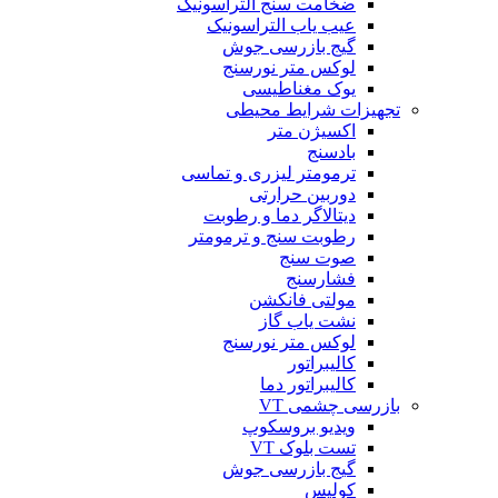
ضخامت سنج التراسونیک
عیب یاب التراسونیک
گیج بازرسی جوش
لوکس متر نورسنج
یوک مغناطیسی
تجهیزات شرایط محیطی
اکسیژن متر
بادسنج
ترمومتر لیزری و تماسی
دوربین حرارتی
دیتالاگر دما و رطوبت
رطوبت سنج و ترمومتر
صوت سنج
فشارسنج
مولتی فانکشن
نشت یاب گاز
لوکس متر نورسنج
کالیبراتور
کالیبراتور دما
بازرسی چشمی VT
ویدیو بروسکوپ
تست بلوک VT
گیج بازرسی جوش
کولیس