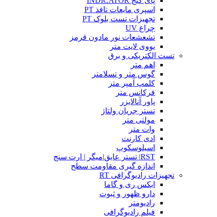
پای گیج INDICATOR
اسپری مایعات نافذ PT
تجهیزات تست بلوک PT
چراغ UV
تشعشعات نور مادون قرمز
یووی لایت متر
تست الکتریکی و برق
اهم متر
گوس متر و تسلامتر
کلمپ آمپر متر
فرکانس متر
پاور آنالایزر
تستر جریان ولتاژ
مولتی متر
وات متر
ادی کارنت
اسیلوسکوپ
RST| تستر عایق|میگر | ارت سنج
اندازه گیری مقاومت سطح
تجهیزات رادیوگرافی RT
ایکس ری و گاما
دارو ظهور و ثبوت
رادیومتر
فیلم رادیوگرافی