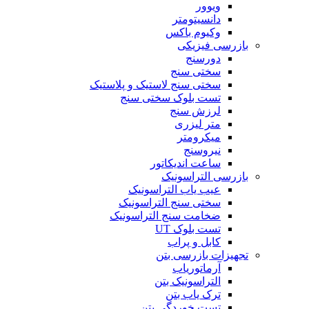
ویوور
دانسیتومتر
وکیوم باکس
بازرسی فیزیکی
دورسنج
سختی سنج
سختی سنج لاستیک و پلاستیک
تست بلوک سختی سنج
لرزش سنج
متر لیزری
میکرومتر
نیروسنج
ساعت اندیکاتور
بازرسی التراسونیک
عیب یاب التراسونیک
سختی سنج التراسونیک
ضخامت سنج التراسونیک
تست بلوک UT
کابل و پراب
تجهیزات بازرسی بتن
آرماتوریاب
التراسونیک بتن
ترک یاب بتن
تست خوردگی بتن