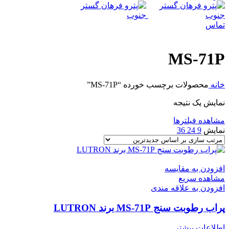
تماس
MS-71P
خانه
محصولات برچسب خورده “MS-71P”
نمایش یک نتیجه
مشاهده فیلترها
نمایش
9
24
36
افزودن به مقایسه
مشاهده سریع
افزودن به علاقه مندی
پراب رطوبت سنج MS-71P برند LUTRON
اطلاعات بیشتر