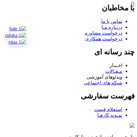
با مخاطبان
تماس با ما
دربـاره مـا
درخواست مشاوره
درخواست همکاری
چند رسانه ای
اخـبـار
مـقـالات
ویدئوهای آموزشی
شبکه های اجتماعی
فهرست سفارشی
استعلام قیمت
نمـونه کارهـا
طرحی و پیاده سازی توسط کاوت