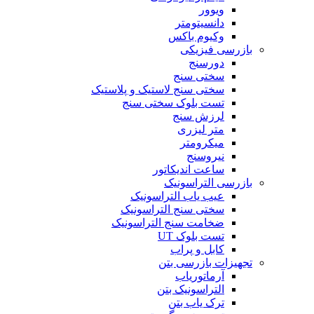
ویوور
دانسیتومتر
وکیوم باکس
بازرسی فیزیکی
دورسنج
سختی سنج
سختی سنج لاستیک و پلاستیک
تست بلوک سختی سنج
لرزش سنج
متر لیزری
میکرومتر
نیروسنج
ساعت اندیکاتور
بازرسی التراسونیک
عیب یاب التراسونیک
سختی سنج التراسونیک
ضخامت سنج التراسونیک
تست بلوک UT
کابل و پراب
تجهیزات بازرسی بتن
آرماتوریاب
التراسونیک بتن
ترک یاب بتن