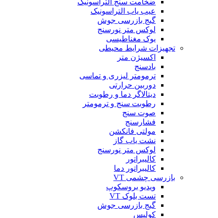
ضخامت سنج التراسونیک
عیب یاب التراسونیک
گیج بازرسی جوش
لوکس متر نورسنج
یوک مغناطیسی
تجهیزات شرایط محیطی
اکسیژن متر
بادسنج
ترمومتر لیزری و تماسی
دوربین حرارتی
دیتالاگر دما و رطوبت
رطوبت سنج و ترمومتر
صوت سنج
فشارسنج
مولتی فانکشن
نشت یاب گاز
لوکس متر نورسنج
کالیبراتور
کالیبراتور دما
بازرسی چشمی VT
ویدیو بروسکوپ
تست بلوک VT
گیج بازرسی جوش
کولیس