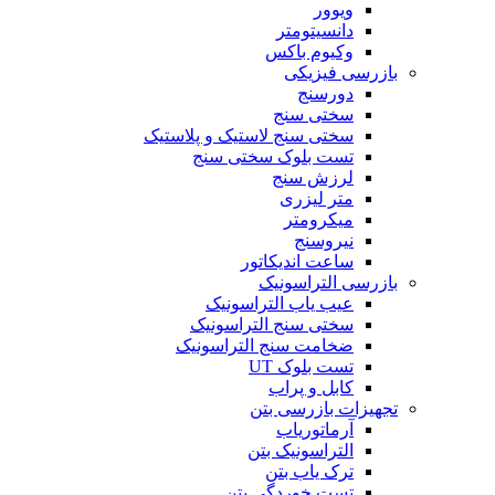
ویوور
دانسیتومتر
وکیوم باکس
بازرسی فیزیکی
دورسنج
سختی سنج
سختی سنج لاستیک و پلاستیک
تست بلوک سختی سنج
لرزش سنج
متر لیزری
میکرومتر
نیروسنج
ساعت اندیکاتور
بازرسی التراسونیک
عیب یاب التراسونیک
سختی سنج التراسونیک
ضخامت سنج التراسونیک
تست بلوک UT
کابل و پراب
تجهیزات بازرسی بتن
آرماتوریاب
التراسونیک بتن
ترک یاب بتن
تست خوردگی بتن