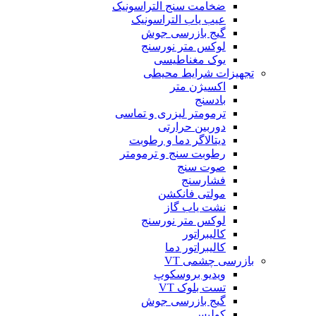
ضخامت سنج التراسونیک
عیب یاب التراسونیک
گیج بازرسی جوش
لوکس متر نورسنج
یوک مغناطیسی
تجهیزات شرایط محیطی
اکسیژن متر
بادسنج
ترمومتر لیزری و تماسی
دوربین حرارتی
دیتالاگر دما و رطوبت
رطوبت سنج و ترمومتر
صوت سنج
فشارسنج
مولتی فانکشن
نشت یاب گاز
لوکس متر نورسنج
کالیبراتور
کالیبراتور دما
بازرسی چشمی VT
ویدیو بروسکوپ
تست بلوک VT
گیج بازرسی جوش
کولیس