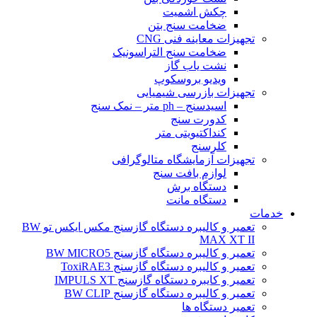
چکش اشمیت
ضخامت سنج بتن
تجهیزات معاینه فنی CNG
ضخامت سنج التراسونیک
نشت یاب گاز
ویدیو بروسکوپ
تجهیزات بازرسی شیمیایی
اسیدسنج – ph متر – نمک سنج
کدورت سنج
کنداکتیویتی متر
کلرسنج
تجهیزات آزمایشگاه متالوگرافی
لوازم بافت سنج
دستگاه برش
دستگاه مانت
خدمات
تعمیر و کالیبره دستگاه گازسنج مکس ایکس تو BW
MAX XT II
تعمیر و کالیبره دستگاه گازسنج BW MICRO5
تعمیر و کالیبره دستگاه گازسنج ToxiRAE3
تعمیر و کایبره دستگاه گازسنج IMPULS XT
تعمیر و کالیبره دستگاه گازسنج BW CLIP
تعمیر دستگاه ها