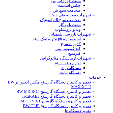
تست خوردگی بتن
چکش اشمیت
ضخامت سنج بتن
تجهیزات معاینه فنی CNG
ضخامت سنج التراسونیک
نشت یاب گاز
ویدیو بروسکوپ
تجهیزات بازرسی شیمیایی
اسیدسنج – ph متر – نمک سنج
کدورت سنج
کنداکتیویتی متر
کلرسنج
تجهیزات آزمایشگاه متالوگرافی
لوازم بافت سنج
دستگاه برش
دستگاه مانت
خدمات
تعمیر و کالیبره دستگاه گازسنج مکس ایکس تو BW
MAX XT II
تعمیر و کالیبره دستگاه گازسنج BW MICRO5
تعمیر و کالیبره دستگاه گازسنج ToxiRAE3
تعمیر و کایبره دستگاه گازسنج IMPULS XT
تعمیر و کالیبره دستگاه گازسنج BW CLIP
تعمیر دستگاه ها