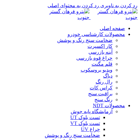
رد کردن به ناوبری
رد کردن به محتوای اصلی
صفحه اصلی
محصولات کارشناسی خودرو
ضخامت سنج رنگ و پوشش
کار اکسپرت
آینه بازرسی
چراغ قوه بازرسی
قلم مگنت
ویدیو بروسکوپ
دیاگ
رال رنگ
کراس کات
براقیت سنج
رنگ سنج
محصولات NDT
آزمایشگاه پایه جوش
تست بلوک UT
تست بلوک VT
چراغ UV
ضخامت سنج رنگ و پوشش