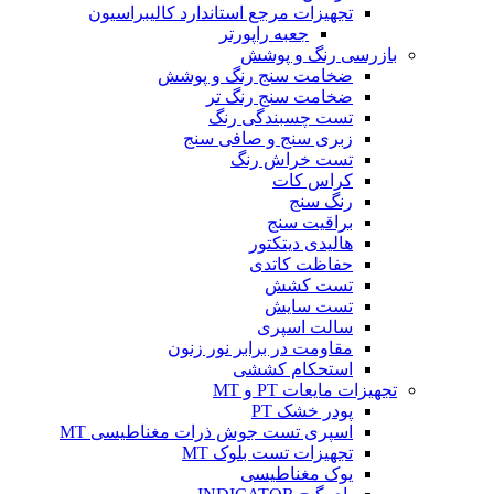
تجهیزات مرجع استاندارد کالیبراسیون
جعبه راپورتر
بازرسی رنگ و پوشش
ضخامت سنج رنگ و پوشش
ضخامت سنج رنگ تر
تست چسبندگی رنگ
زبری سنج و صافی سنج
تست خراش رنگ
کراس کات
رنگ سنج
براقیت سنج
هالیدی دیتکتور
حفاظت کاتدی
تست کشش
تست سایش
سالت اسپری
مقاومت در برابر نور زنون
استحکام کششی
تجهیزات مایعات PT و MT
پودر خشک PT
اسپری تست جوش ذرات مغناطیسی MT
تجهیزات تست بلوک MT
یوک مغناطیسی