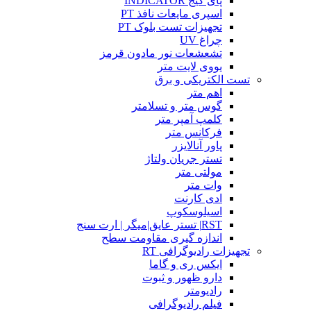
پای گیج INDICATOR
اسپری مایعات نافذ PT
تجهیزات تست بلوک PT
چراغ UV
تشعشعات نور مادون قرمز
یووی لایت متر
تست الکتریکی و برق
اهم متر
گوس متر و تسلامتر
کلمپ آمپر متر
فرکانس متر
پاور آنالایزر
تستر جریان ولتاژ
مولتی متر
وات متر
ادی کارنت
اسیلوسکوپ
RST| تستر عایق|میگر | ارت سنج
اندازه گیری مقاومت سطح
تجهیزات رادیوگرافی RT
ایکس ری و گاما
دارو ظهور و ثبوت
رادیومتر
فیلم رادیوگرافی