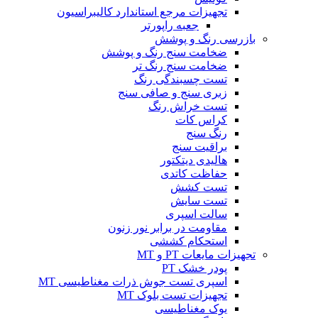
تجهیزات مرجع استاندارد کالیبراسیون
جعبه راپورتر
بازرسی رنگ و پوشش
ضخامت سنج رنگ و پوشش
ضخامت سنج رنگ تر
تست چسبندگی رنگ
زبری سنج و صافی سنج
تست خراش رنگ
کراس کات
رنگ سنج
براقیت سنج
هالیدی دیتکتور
حفاظت کاتدی
تست کشش
تست سایش
سالت اسپری
مقاومت در برابر نور زنون
استحکام کششی
تجهیزات مایعات PT و MT
پودر خشک PT
اسپری تست جوش ذرات مغناطیسی MT
تجهیزات تست بلوک MT
یوک مغناطیسی