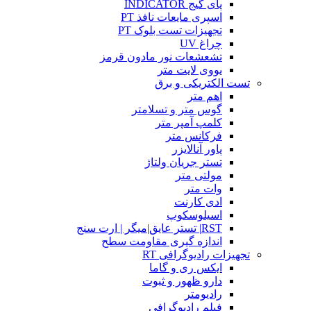
پای گیج INDICATOR
اسپری مایعات نافذ PT
تجهیزات تست بلوک PT
چراغ UV
تشعشعات نور مادون قرمز
یووی لایت متر
تست الکتریکی و برق
اهم متر
گوس متر و تسلامتر
کلمپ آمپر متر
فرکانس متر
پاور آنالایزر
تستر جریان ولتاژ
مولتی متر
وات متر
ادی کارنت
اسیلوسکوپ
RST| تستر عایق|میگر | ارت سنج
اندازه گیری مقاومت سطح
تجهیزات رادیوگرافی RT
ایکس ری و گاما
دارو ظهور و ثبوت
رادیومتر
فیلم رادیوگرافی