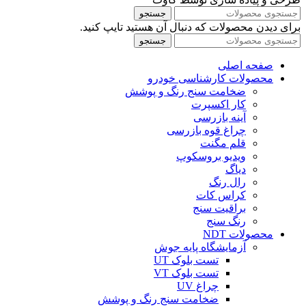
جستجو
برای دیدن محصولات که دنبال آن هستید تایپ کنید.
جستجو
صفحه اصلی
محصولات کارشناسی خودرو
ضخامت سنج رنگ و پوشش
کار اکسپرت
آینه بازرسی
چراغ قوه بازرسی
قلم مگنت
ویدیو بروسکوپ
دیاگ
رال رنگ
کراس کات
براقیت سنج
رنگ سنج
محصولات NDT
آزمایشگاه پایه جوش
تست بلوک UT
تست بلوک VT
چراغ UV
ضخامت سنج رنگ و پوشش