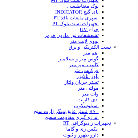
تجهیزات تست بلوک MT
یوک مغناطیسی
پای گیج INDICATOR
اسپری مایعات نافذ PT
تجهیزات تست بلوک PT
چراغ UV
تشعشعات نور مادون قرمز
یووی لایت متر
تست الکتریکی و برق
اهم متر
گوس متر و تسلامتر
کلمپ آمپر متر
فرکانس متر
پاور آنالایزر
تستر جریان ولتاژ
مولتی متر
وات متر
ادی کارنت
اسیلوسکوپ
RST| تستر عایق|میگر | ارت سنج
اندازه گیری مقاومت سطح
تجهیزات رادیوگرافی RT
ایکس ری و گاما
دارو ظهور و ثبوت