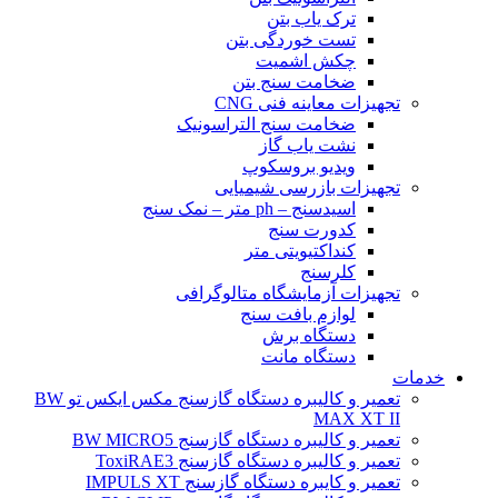
ترک یاب بتن
تست خوردگی بتن
چکش اشمیت
ضخامت سنج بتن
تجهیزات معاینه فنی CNG
ضخامت سنج التراسونیک
نشت یاب گاز
ویدیو بروسکوپ
تجهیزات بازرسی شیمیایی
اسیدسنج – ph متر – نمک سنج
کدورت سنج
کنداکتیویتی متر
کلرسنج
تجهیزات آزمایشگاه متالوگرافی
لوازم بافت سنج
دستگاه برش
دستگاه مانت
خدمات
تعمیر و کالیبره دستگاه گازسنج مکس ایکس تو BW
MAX XT II
تعمیر و کالیبره دستگاه گازسنج BW MICRO5
تعمیر و کالیبره دستگاه گازسنج ToxiRAE3
تعمیر و کایبره دستگاه گازسنج IMPULS XT