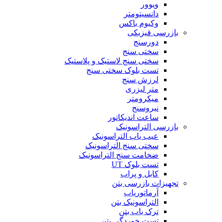
ویوور
دانسیتومتر
وکیوم باکس
بازرسی فیزیکی
دورسنج
سختی سنج
سختی سنج لاستیک و پلاستیک
تست بلوک سختی سنج
لرزش سنج
متر لیزری
میکرومتر
نیروسنج
ساعت اندیکاتور
بازرسی التراسونیک
عیب یاب التراسونیک
سختی سنج التراسونیک
ضخامت سنج التراسونیک
تست بلوک UT
کابل و پراب
تجهیزات بازرسی بتن
آرماتوریاب
التراسونیک بتن
ترک یاب بتن
تست خوردگی بتن