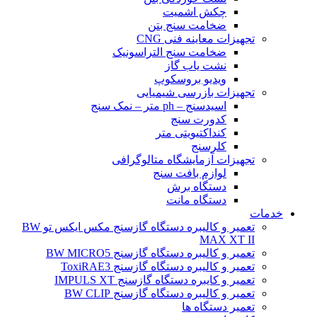
چکش اشمیت
ضخامت سنج بتن
تجهیزات معاینه فنی CNG
ضخامت سنج التراسونیک
نشت یاب گاز
ویدیو بروسکوپ
تجهیزات بازرسی شیمیایی
اسیدسنج – ph متر – نمک سنج
کدورت سنج
کنداکتیویتی متر
کلرسنج
تجهیزات آزمایشگاه متالوگرافی
لوازم بافت سنج
دستگاه برش
دستگاه مانت
خدمات
تعمیر و کالیبره دستگاه گازسنج مکس ایکس تو BW
MAX XT II
تعمیر و کالیبره دستگاه گازسنج BW MICRO5
تعمیر و کالیبره دستگاه گازسنج ToxiRAE3
تعمیر و کایبره دستگاه گازسنج IMPULS XT
تعمیر و کالیبره دستگاه گازسنج BW CLIP
تعمیر دستگاه ها