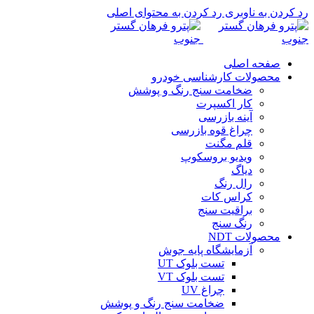
رد کردن به ناوبری
رد کردن به محتوای اصلی
صفحه اصلی
محصولات کارشناسی خودرو
ضخامت سنج رنگ و پوشش
کار اکسپرت
آینه بازرسی
چراغ قوه بازرسی
قلم مگنت
ویدیو بروسکوپ
دیاگ
رال رنگ
کراس کات
براقیت سنج
رنگ سنج
محصولات NDT
آزمایشگاه پایه جوش
تست بلوک UT
تست بلوک VT
چراغ UV
ضخامت سنج رنگ و پوشش