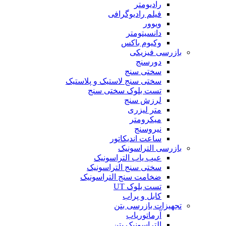
رادیومتر
فیلم رادیوگرافی
ویوور
دانسیتومتر
وکیوم باکس
بازرسی فیزیکی
دورسنج
سختی سنج
سختی سنج لاستیک و پلاستیک
تست بلوک سختی سنج
لرزش سنج
متر لیزری
میکرومتر
نیروسنج
ساعت اندیکاتور
بازرسی التراسونیک
عیب یاب التراسونیک
سختی سنج التراسونیک
ضخامت سنج التراسونیک
تست بلوک UT
کابل و پراب
تجهیزات بازرسی بتن
آرماتوریاب
التراسونیک بتن