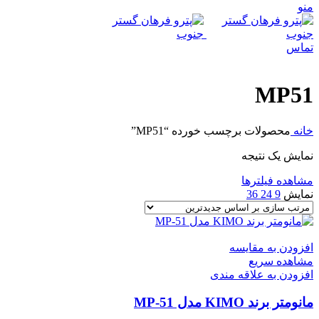
منو
تماس
MP51
خانه
محصولات برچسب خورده “MP51”
نمایش یک نتیجه
مشاهده فیلترها
نمایش
9
24
36
افزودن به مقایسه
مشاهده سریع
افزودن به علاقه مندی
مانومتر برند KIMO مدل MP-51