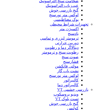
ضخامت سنج التراسونیک
عیب یاب التراسونیک
گیج بازرسی جوش
لوکس متر نورسنج
یوک مغناطیسی
تجهیزات شرایط محیطی
اکسیژن متر
بادسنج
ترمومتر لیزری و تماسی
دوربین حرارتی
دیتالاگر دما و رطوبت
رطوبت سنج و ترمومتر
صوت سنج
فشارسنج
مولتی فانکشن
نشت یاب گاز
لوکس متر نورسنج
کالیبراتور
کالیبراتور دما
بازرسی چشمی VT
ویدیو بروسکوپ
تست بلوک VT
گیج بازرسی جوش
کولیس