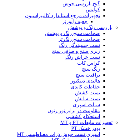
گیج بازرسی جوش
کولیس
تجهیزات مرجع استاندارد کالیبراسیون
جعبه راپورتر
بازرسی رنگ و پوشش
ضخامت سنج رنگ و پوشش
ضخامت سنج رنگ تر
تست چسبندگی رنگ
زبری سنج و صافی سنج
تست خراش رنگ
کراس کات
رنگ سنج
براقیت سنج
هالیدی دیتکتور
حفاظت کاتدی
تست کشش
تست سایش
سالت اسپری
مقاومت در برابر نور زنون
استحکام کششی
تجهیزات مایعات PT و MT
پودر خشک PT
اسپری تست جوش ذرات مغناطیسی MT