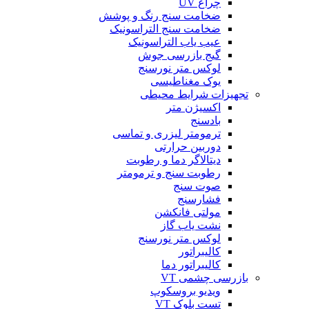
چراغ UV
ضخامت سنج رنگ و پوشش
ضخامت سنج التراسونیک
عیب یاب التراسونیک
گیج بازرسی جوش
لوکس متر نورسنج
یوک مغناطیسی
تجهیزات شرایط محیطی
اکسیژن متر
بادسنج
ترمومتر لیزری و تماسی
دوربین حرارتی
دیتالاگر دما و رطوبت
رطوبت سنج و ترمومتر
صوت سنج
فشارسنج
مولتی فانکشن
نشت یاب گاز
لوکس متر نورسنج
کالیبراتور
کالیبراتور دما
بازرسی چشمی VT
ویدیو بروسکوپ
تست بلوک VT