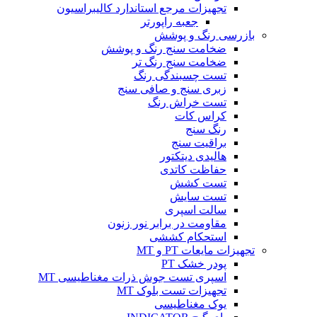
تجهیزات مرجع استاندارد کالیبراسیون
جعبه راپورتر
بازرسی رنگ و پوشش
ضخامت سنج رنگ و پوشش
ضخامت سنج رنگ تر
تست چسبندگی رنگ
زبری سنج و صافی سنج
تست خراش رنگ
کراس کات
رنگ سنج
براقیت سنج
هالیدی دیتکتور
حفاظت کاتدی
تست کشش
تست سایش
سالت اسپری
مقاومت در برابر نور زنون
استحکام کششی
تجهیزات مایعات PT و MT
پودر خشک PT
اسپری تست جوش ذرات مغناطیسی MT
تجهیزات تست بلوک MT
یوک مغناطیسی