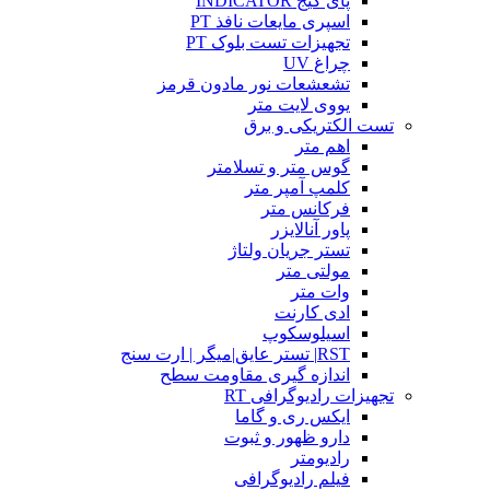
پای گیج INDICATOR
اسپری مایعات نافذ PT
تجهیزات تست بلوک PT
چراغ UV
تشعشعات نور مادون قرمز
یووی لایت متر
تست الکتریکی و برق
اهم متر
گوس متر و تسلامتر
کلمپ آمپر متر
فرکانس متر
پاور آنالایزر
تستر جریان ولتاژ
مولتی متر
وات متر
ادی کارنت
اسیلوسکوپ
RST| تستر عایق|میگر | ارت سنج
اندازه گیری مقاومت سطح
تجهیزات رادیوگرافی RT
ایکس ری و گاما
دارو ظهور و ثبوت
رادیومتر
فیلم رادیوگرافی