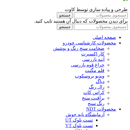
طرحی و پیاده سازی توسط کاوت
جستجو
برای دیدن محصولات که دنبال آن هستید تایپ کنید.
جستجو
صفحه اصلی
محصولات کارشناسی خودرو
ضخامت سنج رنگ و پوشش
کار اکسپرت
آینه بازرسی
چراغ قوه بازرسی
قلم مگنت
ویدیو بروسکوپ
دیاگ
رال رنگ
کراس کات
براقیت سنج
رنگ سنج
محصولات NDT
آزمایشگاه پایه جوش
تست بلوک UT
تست بلوک VT