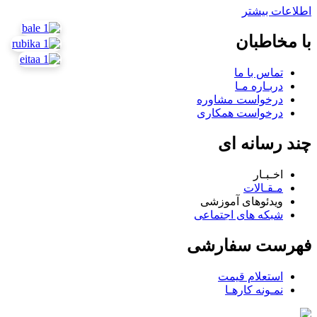
اطلاعات بیشتر
با مخاطبان
تماس با ما
دربـاره مـا
درخواست مشاوره
درخواست همکاری
چند رسانه ای
اخـبـار
مـقـالات
ویدئوهای آموزشی
شبکه های اجتماعی
فهرست سفارشی
استعلام قیمت
نمـونه کارهـا