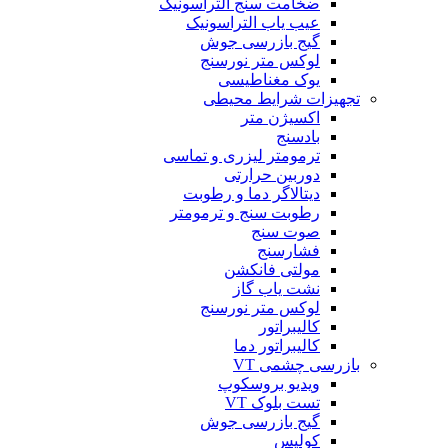
ضخامت سنج التراسونیک
عیب یاب التراسونیک
گیج بازرسی جوش
لوکس متر نورسنج
یوک مغناطیسی
تجهیزات شرایط محیطی
اکسیژن متر
بادسنج
ترمومتر لیزری و تماسی
دوربین حرارتی
دیتالاگر دما و رطوبت
رطوبت سنج و ترمومتر
صوت سنج
فشارسنج
مولتی فانکشن
نشت یاب گاز
لوکس متر نورسنج
کالیبراتور
کالیبراتور دما
بازرسی چشمی VT
ویدیو بروسکوپ
تست بلوک VT
گیج بازرسی جوش
کولیس