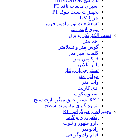
پای گیج INDICATOR
اسپری مایعات نافذ PT
تجهیزات تست بلوک PT
چراغ UV
تشعشعات نور مادون قرمز
یووی لایت متر
تست الکتریکی و برق
اهم متر
گوس متر و تسلامتر
کلمپ آمپر متر
فرکانس متر
پاور آنالایزر
تستر جریان ولتاژ
مولتی متر
وات متر
ادی کارنت
اسیلوسکوپ
RST| تستر عایق|میگر | ارت سنج
اندازه گیری مقاومت سطح
تجهیزات رادیوگرافی RT
ایکس ری و گاما
دارو ظهور و ثبوت
رادیومتر
فیلم رادیوگرافی