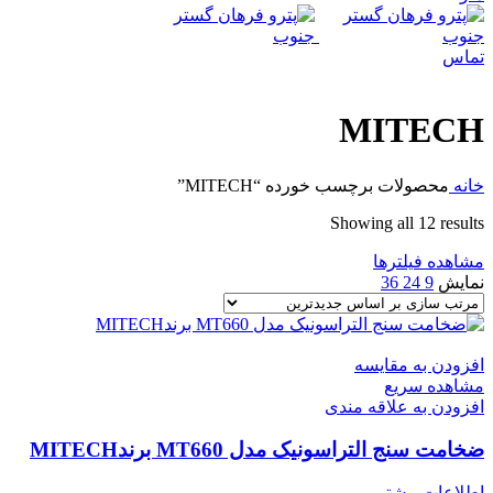
تماس
MITECH
خانه
محصولات برچسب خورده “MITECH”
Sorted
Showing all 12 results
by
مشاهده فیلترها
latest
نمایش
9
24
36
افزودن به مقایسه
مشاهده سریع
افزودن به علاقه مندی
ضخامت سنج التراسونیک مدل MT660 برندMITECH
اطلاعات بیشتر