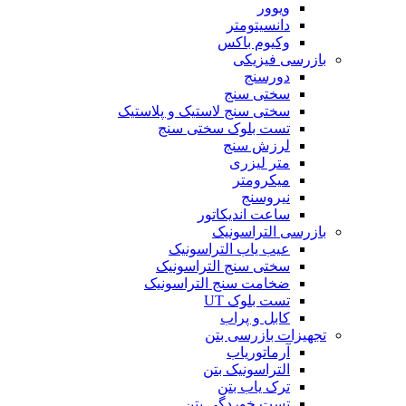
ویوور
دانسیتومتر
وکیوم باکس
بازرسی فیزیکی
دورسنج
سختی سنج
سختی سنج لاستیک و پلاستیک
تست بلوک سختی سنج
لرزش سنج
متر لیزری
میکرومتر
نیروسنج
ساعت اندیکاتور
بازرسی التراسونیک
عیب یاب التراسونیک
سختی سنج التراسونیک
ضخامت سنج التراسونیک
تست بلوک UT
کابل و پراب
تجهیزات بازرسی بتن
آرماتوریاب
التراسونیک بتن
ترک یاب بتن
تست خوردگی بتن