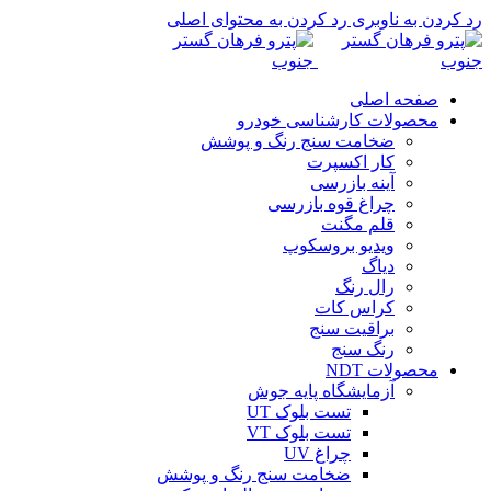
0
رد کردن به ناوبری
رد کردن به محتوای اصلی
صفحه اصلی
محصولات کارشناسی خودرو
ضخامت سنج رنگ و پوشش
کار اکسپرت
آینه بازرسی
چراغ قوه بازرسی
قلم مگنت
ویدیو بروسکوپ
دیاگ
رال رنگ
کراس کات
براقیت سنج
رنگ سنج
محصولات NDT
آزمایشگاه پایه جوش
تست بلوک UT
تست بلوک VT
چراغ UV
ضخامت سنج رنگ و پوشش