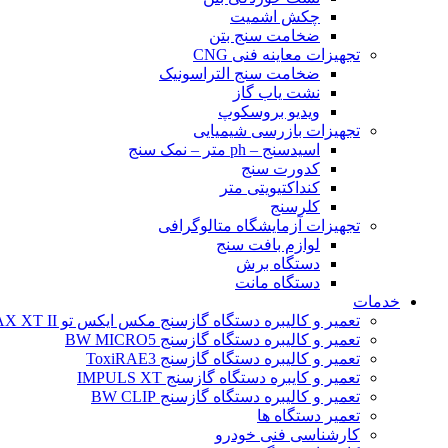
چکش اشمیت
ضخامت سنج بتن
تجهیزات معاینه فنی CNG
ضخامت سنج التراسونیک
نشت یاب گاز
ویدیو بروسکوپ
تجهیزات بازرسی شیمیایی
اسیدسنج – ph متر – نمک سنج
کدورت سنج
کنداکتیویتی متر
کلرسنج
تجهیزات آزمایشگاه متالوگرافی
لوازم بافت سنج
دستگاه برش
دستگاه مانت
خدمات
تعمیر و کالیبره دستگاه گازسنج مکس ایکس تو BW MAX XT II
تعمیر و کالیبره دستگاه گازسنج BW MICRO5
تعمیر و کالیبره دستگاه گازسنج ToxiRAE3
تعمیر و کایبره دستگاه گازسنج IMPULS XT
تعمیر و کالیبره دستگاه گازسنج BW CLIP
تعمیر دستگاه ها
کارشناسی فنی خودرو