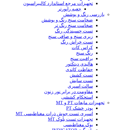
تجهیزات مرجع استاندارد کالیبراسیون
جعبه راپورتر
بازرسی رنگ و پوشش
ضخامت سنج رنگ و پوشش
ضخامت سنج رنگ تر
تست چسبندگی رنگ
زبری سنج و صافی سنج
تست خراش رنگ
کراس کات
رنگ سنج
براقیت سنج
هالیدی دیتکتور
حفاظت کاتدی
تست کشش
تست سایش
سالت اسپری
مقاومت در برابر نور زنون
استحکام کششی
تجهیزات مایعات PT و MT
پودر خشک PT
اسپری تست جوش ذرات مغناطیسی MT
تجهیزات تست بلوک MT
یوک مغناطیسی