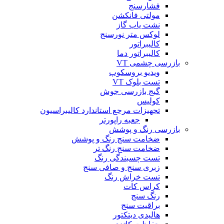
فشارسنج
مولتی فانکشن
نشت یاب گاز
لوکس متر نورسنج
کالیبراتور
کالیبراتور دما
بازرسی چشمی VT
ویدیو بروسکوپ
تست بلوک VT
گیج بازرسی جوش
کولیس
تجهیزات مرجع استاندارد کالیبراسیون
جعبه راپورتر
بازرسی رنگ و پوشش
ضخامت سنج رنگ و پوشش
ضخامت سنج رنگ تر
تست چسبندگی رنگ
زبری سنج و صافی سنج
تست خراش رنگ
کراس کات
رنگ سنج
براقیت سنج
هالیدی دیتکتور