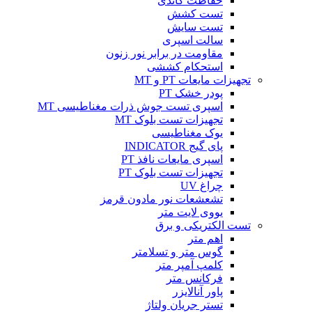
حفاظت کاتدی
تست کشش
تست سایش
سالت اسپری
مقاومت در برابر نور زنون
استحکام کششی
تجهیزات مایعات PT و MT
پودر خشک PT
اسپری تست جوش ذرات مغناطیسی MT
تجهیزات تست بلوک MT
یوک مغناطیسی
پای گیج INDICATOR
اسپری مایعات نافذ PT
تجهیزات تست بلوک PT
چراغ UV
تشعشعات نور مادون قرمز
یووی لایت متر
تست الکتریکی و برق
اهم متر
گوس متر و تسلامتر
کلمپ آمپر متر
فرکانس متر
پاور آنالایزر
تستر جریان ولتاژ