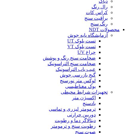
دیاگ
رال رنگ
کراس کات
براقیت سنج
رنگ سنج
محصولات NDT
آزمایشگاه پایه جوش
تست بلوک UT
تست بلوک VT
چراغ UV
ضخامت سنج رنگ و پوشش
ضخامت سنج التراسونیک
عیب یاب التراسونیک
گیج بازرسی جوش
لوکس متر نورسنج
یوک مغناطیسی
تجهیزات شرایط محیطی
اکسیژن متر
بادسنج
ترمومتر لیزری و تماسی
دوربین حرارتی
دیتالاگر دما و رطوبت
رطوبت سنج و ترمومتر
صوت سنج