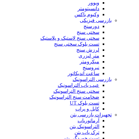
ویوور
دانسیتومتر
وکیوم باکس
بازرسی فیزیکی
دورسنج
سختی سنج
سختی سنج لاستیک و پلاستیک
تست بلوک سختی سنج
لرزش سنج
متر لیزری
میکرومتر
نیروسنج
ساعت اندیکاتور
بازرسی التراسونیک
عیب یاب التراسونیک
سختی سنج التراسونیک
ضخامت سنج التراسونیک
تست بلوک UT
کابل و پراب
تجهیزات بازرسی بتن
آرماتوریاب
التراسونیک بتن
ترک یاب بتن
تست خوردگی بتن