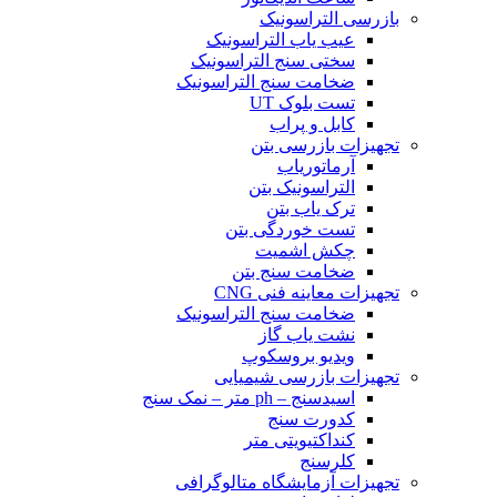
بازرسی التراسونیک
عیب یاب التراسونیک
سختی سنج التراسونیک
ضخامت سنج التراسونیک
تست بلوک UT
کابل و پراب
تجهیزات بازرسی بتن
آرماتوریاب
التراسونیک بتن
ترک یاب بتن
تست خوردگی بتن
چکش اشمیت
ضخامت سنج بتن
تجهیزات معاینه فنی CNG
ضخامت سنج التراسونیک
نشت یاب گاز
ویدیو بروسکوپ
تجهیزات بازرسی شیمیایی
اسیدسنج – ph متر – نمک سنج
کدورت سنج
کنداکتیویتی متر
کلرسنج
تجهیزات آزمایشگاه متالوگرافی