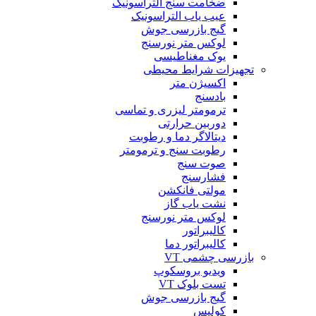
ضخامت سنج التراسونیک
عیب یاب التراسونیک
گیج بازرسی جوش
لوکس متر نورسنج
یوک مغناطیسی
تجهیزات شرایط محیطی
اکسیژن متر
بادسنج
ترمومتر لیزری و تماسی
دوربین حرارتی
دیتالاگر دما و رطوبت
رطوبت سنج و ترمومتر
صوت سنج
فشارسنج
مولتی فانکشن
نشت یاب گاز
لوکس متر نورسنج
کالیبراتور
کالیبراتور دما
بازرسی چشمی VT
ویدیو بروسکوپ
تست بلوک VT
گیج بازرسی جوش
کولیس