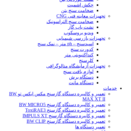
چکش اشمیت
ضخامت سنج بتن
تجهیزات معاینه فنی CNG
ضخامت سنج التراسونیک
نشت یاب گاز
ویدیو بروسکوپ
تجهیزات بازرسی شیمیایی
اسیدسنج – ph متر – نمک سنج
کدورت سنج
کنداکتیویتی متر
کلرسنج
تجهیزات آزمایشگاه متالوگرافی
لوازم بافت سنج
دستگاه برش
دستگاه مانت
خدمات
تعمیر و کالیبره دستگاه گازسنج مکس ایکس تو BW
MAX XT II
تعمیر و کالیبره دستگاه گازسنج BW MICRO5
تعمیر و کالیبره دستگاه گازسنج ToxiRAE3
تعمیر و کایبره دستگاه گازسنج IMPULS XT
تعمیر و کالیبره دستگاه گازسنج BW CLIP
تعمیر دستگاه ها