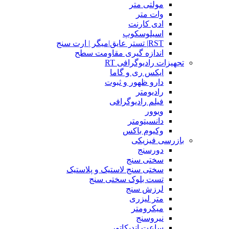
مولتی متر
وات متر
ادی کارنت
اسیلوسکوپ
RST| تستر عایق|میگر | ارت سنج
اندازه گیری مقاومت سطح
تجهیزات رادیوگرافی RT
ایکس ری و گاما
دارو ظهور و ثبوت
رادیومتر
فیلم رادیوگرافی
ویوور
دانسیتومتر
وکیوم باکس
بازرسی فیزیکی
دورسنج
سختی سنج
سختی سنج لاستیک و پلاستیک
تست بلوک سختی سنج
لرزش سنج
متر لیزری
میکرومتر
نیروسنج
ساعت اندیکاتور