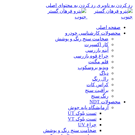
رد کردن به ناوبری
رد کردن به محتوای اصلی
صفحه اصلی
محصولات کارشناسی خودرو
ضخامت سنج رنگ و پوشش
کار اکسپرت
آینه بازرسی
چراغ قوه بازرسی
قلم مگنت
ویدیو بروسکوپ
دیاگ
رال رنگ
کراس کات
براقیت سنج
رنگ سنج
محصولات NDT
آزمایشگاه پایه جوش
تست بلوک UT
تست بلوک VT
چراغ UV
ضخامت سنج رنگ و پوشش