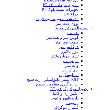
پای گیج INDICATOR
اسپری مایعات نافذ PT
تجهیزات تست بلوک PT
چراغ UV
تشعشعات نور مادون قرمز
یووی لایت متر
تست الکتریکی و برق
اهم متر
گوس متر و تسلامتر
کلمپ آمپر متر
فرکانس متر
پاور آنالایزر
تستر جریان ولتاژ
مولتی متر
وات متر
ادی کارنت
اسیلوسکوپ
RST| تستر عایق|میگر | ارت سنج
اندازه گیری مقاومت سطح
تجهیزات رادیوگرافی RT
ایکس ری و گاما
دارو ظهور و ثبوت
رادیومتر
فیلم رادیوگرافی