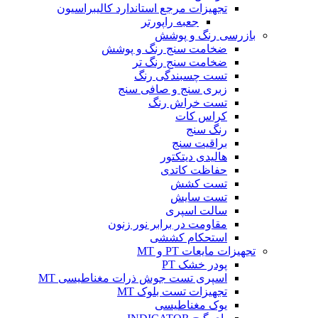
تجهیزات مرجع استاندارد کالیبراسیون
جعبه راپورتر
بازرسی رنگ و پوشش
ضخامت سنج رنگ و پوشش
ضخامت سنج رنگ تر
تست چسبندگی رنگ
زبری سنج و صافی سنج
تست خراش رنگ
کراس کات
رنگ سنج
براقیت سنج
هالیدی دیتکتور
حفاظت کاتدی
تست کشش
تست سایش
سالت اسپری
مقاومت در برابر نور زنون
استحکام کششی
تجهیزات مایعات PT و MT
پودر خشک PT
اسپری تست جوش ذرات مغناطیسی MT
تجهیزات تست بلوک MT
یوک مغناطیسی