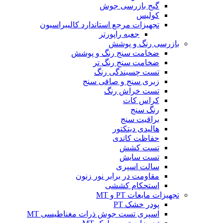
گیج بازرسی جوش
کولیس
تجهیزات مرجع استاندارد کالیبراسیون
جعبه راپورتر
بازرسی رنگ و پوشش
ضخامت سنج رنگ و پوشش
ضخامت سنج رنگ تر
تست چسبندگی رنگ
زبری سنج و صافی سنج
تست خراش رنگ
کراس کات
رنگ سنج
براقیت سنج
هالیدی دیتکتور
حفاظت کاتدی
تست کشش
تست سایش
سالت اسپری
مقاومت در برابر نور زنون
استحکام کششی
تجهیزات مایعات PT و MT
پودر خشک PT
اسپری تست جوش ذرات مغناطیسی MT