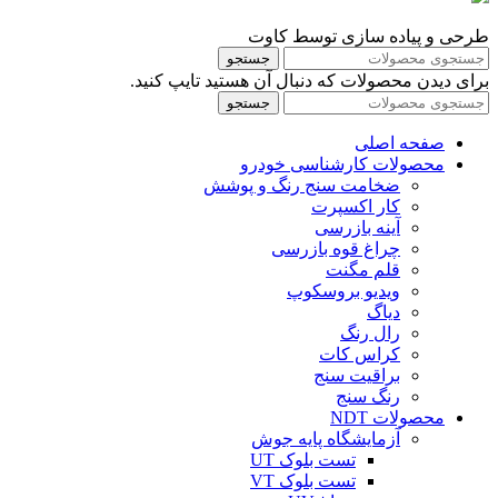
طرحی و پیاده سازی توسط کاوت
جستجو
برای دیدن محصولات که دنبال آن هستید تایپ کنید.
جستجو
صفحه اصلی
محصولات کارشناسی خودرو
ضخامت سنج رنگ و پوشش
کار اکسپرت
آینه بازرسی
چراغ قوه بازرسی
قلم مگنت
ویدیو بروسکوپ
دیاگ
رال رنگ
کراس کات
براقیت سنج
رنگ سنج
محصولات NDT
آزمایشگاه پایه جوش
تست بلوک UT
تست بلوک VT