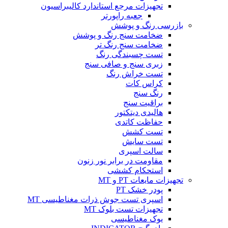
تجهیزات مرجع استاندارد کالیبراسیون
جعبه راپورتر
بازرسی رنگ و پوشش
ضخامت سنج رنگ و پوشش
ضخامت سنج رنگ تر
تست چسبندگی رنگ
زبری سنج و صافی سنج
تست خراش رنگ
کراس کات
رنگ سنج
براقیت سنج
هالیدی دیتکتور
حفاظت کاتدی
تست کشش
تست سایش
سالت اسپری
مقاومت در برابر نور زنون
استحکام کششی
تجهیزات مایعات PT و MT
پودر خشک PT
اسپری تست جوش ذرات مغناطیسی MT
تجهیزات تست بلوک MT
یوک مغناطیسی