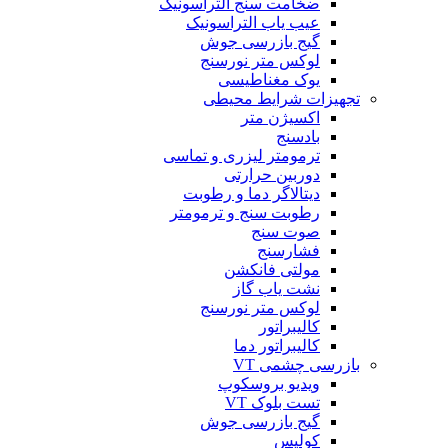
ضخامت سنج التراسونیک
عیب یاب التراسونیک
گیج بازرسی جوش
لوکس متر نورسنج
یوک مغناطیسی
تجهیزات شرایط محیطی
اکسیژن متر
بادسنج
ترمومتر لیزری و تماسی
دوربین حرارتی
دیتالاگر دما و رطوبت
رطوبت سنج و ترمومتر
صوت سنج
فشارسنج
مولتی فانکشن
نشت یاب گاز
لوکس متر نورسنج
کالیبراتور
کالیبراتور دما
بازرسی چشمی VT
ویدیو بروسکوپ
تست بلوک VT
گیج بازرسی جوش
کولیس