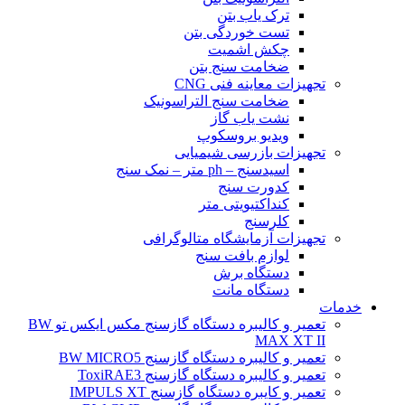
ترک یاب بتن
تست خوردگی بتن
چکش اشمیت
ضخامت سنج بتن
تجهیزات معاینه فنی CNG
ضخامت سنج التراسونیک
نشت یاب گاز
ویدیو بروسکوپ
تجهیزات بازرسی شیمیایی
اسیدسنج – ph متر – نمک سنج
کدورت سنج
کنداکتیویتی متر
کلرسنج
تجهیزات آزمایشگاه متالوگرافی
لوازم بافت سنج
دستگاه برش
دستگاه مانت
خدمات
تعمیر و کالیبره دستگاه گازسنج مکس ایکس تو BW
MAX XT II
تعمیر و کالیبره دستگاه گازسنج BW MICRO5
تعمیر و کالیبره دستگاه گازسنج ToxiRAE3
تعمیر و کایبره دستگاه گازسنج IMPULS XT