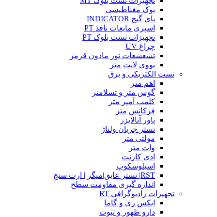
تجهیزات تست بلوک MT
یوک مغناطیسی
پای گیج INDICATOR
اسپری مایعات نافذ PT
تجهیزات تست بلوک PT
چراغ UV
تشعشعات نور مادون قرمز
یووی لایت متر
تست الکتریکی و برق
اهم متر
گوس متر و تسلامتر
کلمپ آمپر متر
فرکانس متر
پاور آنالایزر
تستر جریان ولتاژ
مولتی متر
وات متر
ادی کارنت
اسیلوسکوپ
RST| تستر عایق|میگر | ارت سنج
اندازه گیری مقاومت سطح
تجهیزات رادیوگرافی RT
ایکس ری و گاما
دارو ظهور و ثبوت