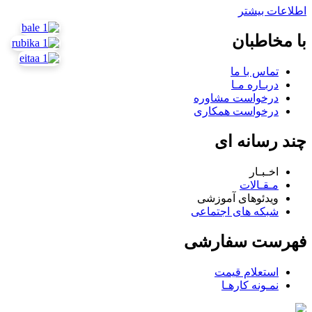
اطلاعات بیشتر
با مخاطبان
تماس با ما
دربـاره مـا
درخواست مشاوره
درخواست همکاری
چند رسانه ای
اخـبـار
مـقـالات
ویدئوهای آموزشی
شبکه های اجتماعی
فهرست سفارشی
استعلام قیمت
نمـونه کارهـا