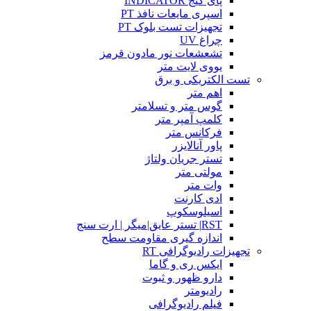
پای گیج INDICATOR
اسپری مایعات نافذ PT
تجهیزات تست بلوک PT
چراغ UV
تشعشعات نور مادون قرمز
یووی لایت متر
تست الکتریکی و برق
اهم متر
گوس متر و تسلامتر
کلمپ آمپر متر
فرکانس متر
پاور آنالایزر
تستر جریان ولتاژ
مولتی متر
وات متر
ادی کارنت
اسیلوسکوپ
RST| تستر عایق|میگر | ارت سنج
اندازه گیری مقاومت سطح
تجهیزات رادیوگرافی RT
ایکس ری و گاما
دارو ظهور و ثبوت
رادیومتر
فیلم رادیوگرافی