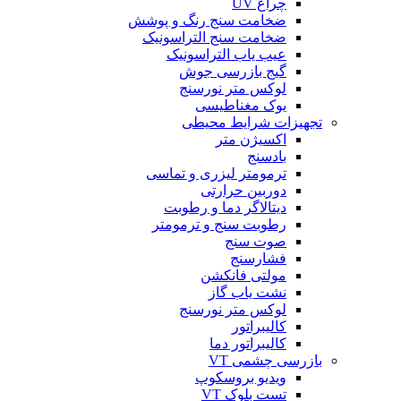
چراغ UV
ضخامت سنج رنگ و پوشش
ضخامت سنج التراسونیک
عیب یاب التراسونیک
گیج بازرسی جوش
لوکس متر نورسنج
یوک مغناطیسی
تجهیزات شرایط محیطی
اکسیژن متر
بادسنج
ترمومتر لیزری و تماسی
دوربین حرارتی
دیتالاگر دما و رطوبت
رطوبت سنج و ترمومتر
صوت سنج
فشارسنج
مولتی فانکشن
نشت یاب گاز
لوکس متر نورسنج
کالیبراتور
کالیبراتور دما
بازرسی چشمی VT
ویدیو بروسکوپ
تست بلوک VT