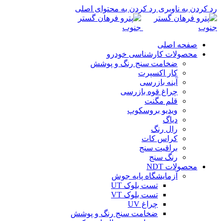
رد کردن به ناوبری
رد کردن به محتوای اصلی
صفحه اصلی
محصولات کارشناسی خودرو
ضخامت سنج رنگ و پوشش
کار اکسپرت
آینه بازرسی
چراغ قوه بازرسی
قلم مگنت
ویدیو بروسکوپ
دیاگ
رال رنگ
کراس کات
براقیت سنج
رنگ سنج
محصولات NDT
آزمایشگاه پایه جوش
تست بلوک UT
تست بلوک VT
چراغ UV
ضخامت سنج رنگ و پوشش