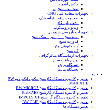
چکش اشمیت
ضخامت سنج بتن
تجهیزات معاینه فنی CNG
ضخامت سنج التراسونیک
نشت یاب گاز
ویدیو بروسکوپ
تجهیزات بازرسی شیمیایی
اسیدسنج – ph متر – نمک سنج
کدورت سنج
کنداکتیویتی متر
کلرسنج
تجهیزات آزمایشگاه متالوگرافی
لوازم بافت سنج
دستگاه برش
دستگاه مانت
خدمات
تعمیر و کالیبره دستگاه گازسنج مکس ایکس تو BW
MAX XT II
تعمیر و کالیبره دستگاه گازسنج BW MICRO5
تعمیر و کالیبره دستگاه گازسنج ToxiRAE3
تعمیر و کایبره دستگاه گازسنج IMPULS XT
تعمیر و کالیبره دستگاه گازسنج BW CLIP
تعمیر دستگاه ها