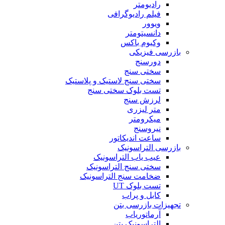
رادیومتر
فیلم رادیوگرافی
ویوور
دانسیتومتر
وکیوم باکس
بازرسی فیزیکی
دورسنج
سختی سنج
سختی سنج لاستیک و پلاستیک
تست بلوک سختی سنج
لرزش سنج
متر لیزری
میکرومتر
نیروسنج
ساعت اندیکاتور
بازرسی التراسونیک
عیب یاب التراسونیک
سختی سنج التراسونیک
ضخامت سنج التراسونیک
تست بلوک UT
کابل و پراب
تجهیزات بازرسی بتن
آرماتوریاب
التراسونیک بتن