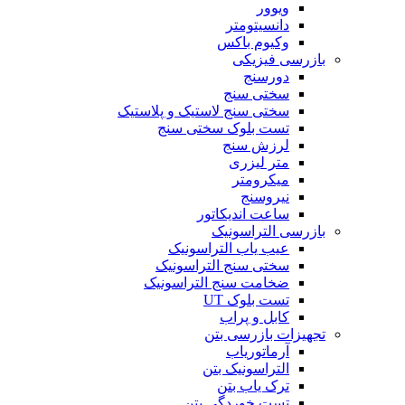
ویوور
دانسیتومتر
وکیوم باکس
بازرسی فیزیکی
دورسنج
سختی سنج
سختی سنج لاستیک و پلاستیک
تست بلوک سختی سنج
لرزش سنج
متر لیزری
میکرومتر
نیروسنج
ساعت اندیکاتور
بازرسی التراسونیک
عیب یاب التراسونیک
سختی سنج التراسونیک
ضخامت سنج التراسونیک
تست بلوک UT
کابل و پراب
تجهیزات بازرسی بتن
آرماتوریاب
التراسونیک بتن
ترک یاب بتن
تست خوردگی بتن