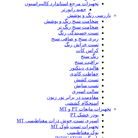
تجهیزات مرجع استاندارد کالیبراسیون
جعبه راپورتر
بازرسی رنگ و پوشش
ضخامت سنج رنگ و پوشش
ضخامت سنج رنگ تر
تست چسبندگی رنگ
زبری سنج و صافی سنج
تست خراش رنگ
کراس کات
رنگ سنج
براقیت سنج
هالیدی دیتکتور
حفاظت کاتدی
تست کشش
تست سایش
سالت اسپری
مقاومت در برابر نور زنون
استحکام کششی
تجهیزات مایعات PT و MT
پودر خشک PT
اسپری تست جوش ذرات مغناطیسی MT
تجهیزات تست بلوک MT
یوک مغناطیسی