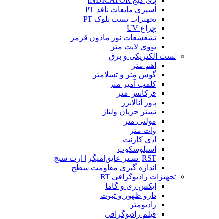
پای گیج INDICATOR
اسپری مایعات نافذ PT
تجهیزات تست بلوک PT
چراغ UV
تشعشعات نور مادون قرمز
یووی لایت متر
تست الکتریکی و برق
اهم متر
گوس متر و تسلامتر
کلمپ آمپر متر
فرکانس متر
پاور آنالایزر
تستر جریان ولتاژ
مولتی متر
وات متر
ادی کارنت
اسیلوسکوپ
RST| تستر عایق|میگر | ارت سنج
اندازه گیری مقاومت سطح
تجهیزات رادیوگرافی RT
ایکس ری و گاما
دارو ظهور و ثبوت
رادیومتر
فیلم رادیوگرافی