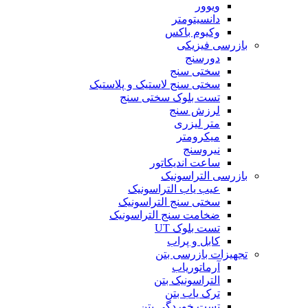
ویوور
دانسیتومتر
وکیوم باکس
بازرسی فیزیکی
دورسنج
سختی سنج
سختی سنج لاستیک و پلاستیک
تست بلوک سختی سنج
لرزش سنج
متر لیزری
میکرومتر
نیروسنج
ساعت اندیکاتور
بازرسی التراسونیک
عیب یاب التراسونیک
سختی سنج التراسونیک
ضخامت سنج التراسونیک
تست بلوک UT
کابل و پراب
تجهیزات بازرسی بتن
آرماتوریاب
التراسونیک بتن
ترک یاب بتن
تست خوردگی بتن