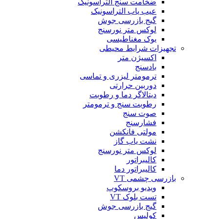
ضخامت سنج التراسونیک
عیب یاب التراسونیک
گیج بازرسی جوش
لوکس متر نورسنج
یوک مغناطیسی
تجهیزات شرایط محیطی
اکسیژن متر
بادسنج
ترمومتر لیزری و تماسی
دوربین حرارتی
دیتالاگر دما و رطوبت
رطوبت سنج و ترمومتر
صوت سنج
فشارسنج
مولتی فانکشن
نشت یاب گاز
لوکس متر نورسنج
کالیبراتور
کالیبراتور دما
بازرسی چشمی VT
ویدیو بروسکوپ
تست بلوک VT
گیج بازرسی جوش
کولیس