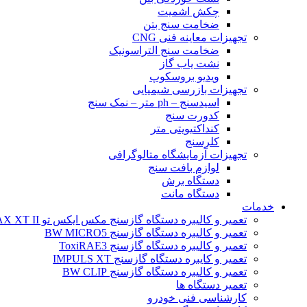
چکش اشمیت
ضخامت سنج بتن
تجهیزات معاینه فنی CNG
ضخامت سنج التراسونیک
نشت یاب گاز
ویدیو بروسکوپ
تجهیزات بازرسی شیمیایی
اسیدسنج – ph متر – نمک سنج
کدورت سنج
کنداکتیویتی متر
کلرسنج
تجهیزات آزمایشگاه متالوگرافی
لوازم بافت سنج
دستگاه برش
دستگاه مانت
خدمات
تعمیر و کالیبره دستگاه گازسنج مکس ایکس تو BW MAX XT II
تعمیر و کالیبره دستگاه گازسنج BW MICRO5
تعمیر و کالیبره دستگاه گازسنج ToxiRAE3
تعمیر و کایبره دستگاه گازسنج IMPULS XT
تعمیر و کالیبره دستگاه گازسنج BW CLIP
تعمیر دستگاه ها
کارشناسی فنی خودرو