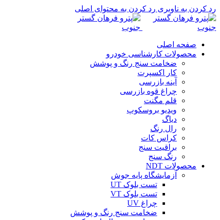
رد کردن به ناوبری
رد کردن به محتوای اصلی
صفحه اصلی
محصولات کارشناسی خودرو
ضخامت سنج رنگ و پوشش
کار اکسپرت
آینه بازرسی
چراغ قوه بازرسی
قلم مگنت
ویدیو بروسکوپ
دیاگ
رال رنگ
کراس کات
براقیت سنج
رنگ سنج
محصولات NDT
آزمایشگاه پایه جوش
تست بلوک UT
تست بلوک VT
چراغ UV
ضخامت سنج رنگ و پوشش