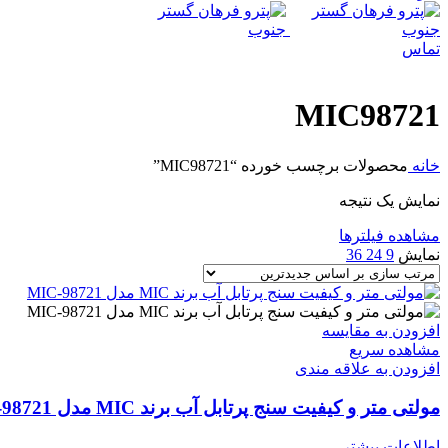
تماس
MIC98721
خانه
محصولات برچسب خورده “MIC98721”
نمایش یک نتیجه
مشاهده فیلترها
نمایش
9
24
36
افزودن به مقایسه
مشاهده سریع
افزودن به علاقه مندی
مولتی متر و کیفیت سنج پرتابل آب برند MIC مدل MIC-98721
اطلاعات بیشتر