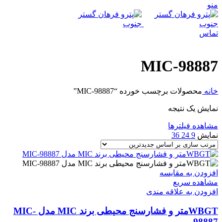
منو
تماس
MIC-98887
خانه
محصولات برچسب خورده “MIC-98887”
نمایش یک نتیجه
مشاهده فیلترها
نمایش
9
24
36
افزودن به مقایسه
مشاهده سریع
افزودن به علاقه مندی
WBGTمتر و فشارسنج محیطی برند MIC مدل MIC-
98887