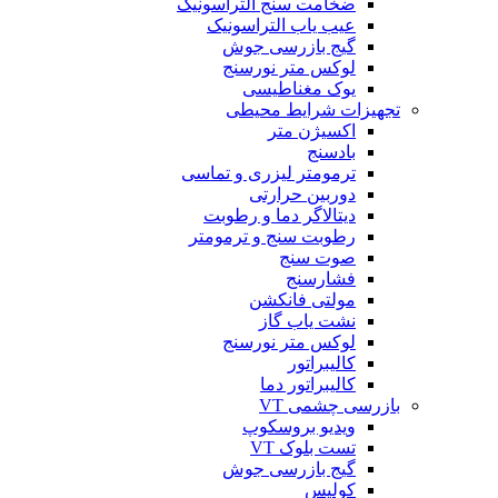
ضخامت سنج التراسونیک
عیب یاب التراسونیک
گیج بازرسی جوش
لوکس متر نورسنج
یوک مغناطیسی
تجهیزات شرایط محیطی
اکسیژن متر
بادسنج
ترمومتر لیزری و تماسی
دوربین حرارتی
دیتالاگر دما و رطوبت
رطوبت سنج و ترمومتر
صوت سنج
فشارسنج
مولتی فانکشن
نشت یاب گاز
لوکس متر نورسنج
کالیبراتور
کالیبراتور دما
بازرسی چشمی VT
ویدیو بروسکوپ
تست بلوک VT
گیج بازرسی جوش
کولیس