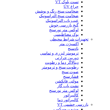
تست بلوک VT
چراغ UV
ضخامت سنج رنگ و پوشش
ضخامت سنج التراسونیک
عیب یاب التراسونیک
گیج بازرسی جوش
لوکس متر نورسنج
یوک مغناطیسی
تجهیزات شرایط محیطی
اکسیژن متر
بادسنج
ترمومتر لیزری و تماسی
دوربین حرارتی
دیتالاگر دما و رطوبت
رطوبت سنج و ترمومتر
صوت سنج
فشارسنج
مولتی فانکشن
نشت یاب گاز
لوکس متر نورسنج
کالیبراتور
کالیبراتور دما
بازرسی چشمی VT
ویدیو بروسکوپ