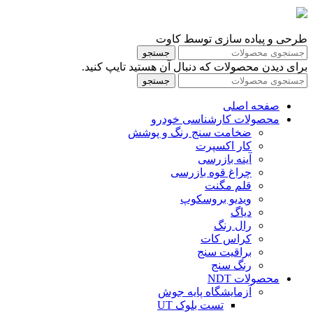
طرحی و پیاده سازی توسط کاوت
جستجو
برای دیدن محصولات که دنبال آن هستید تایپ کنید.
جستجو
صفحه اصلی
محصولات کارشناسی خودرو
ضخامت سنج رنگ و پوشش
کار اکسپرت
آینه بازرسی
چراغ قوه بازرسی
قلم مگنت
ویدیو بروسکوپ
دیاگ
رال رنگ
کراس کات
براقیت سنج
رنگ سنج
محصولات NDT
آزمایشگاه پایه جوش
تست بلوک UT