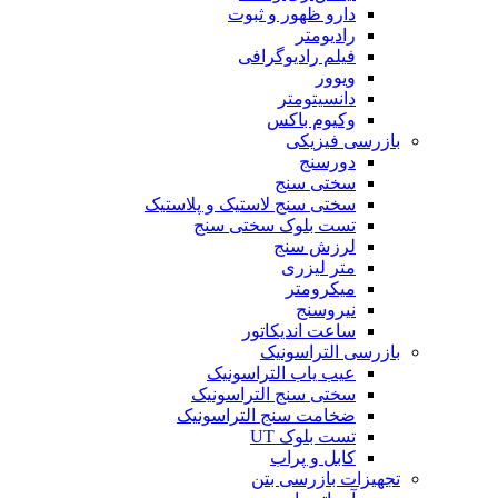
دارو ظهور و ثبوت
رادیومتر
فیلم رادیوگرافی
ویوور
دانسیتومتر
وکیوم باکس
بازرسی فیزیکی
دورسنج
سختی سنج
سختی سنج لاستیک و پلاستیک
تست بلوک سختی سنج
لرزش سنج
متر لیزری
میکرومتر
نیروسنج
ساعت اندیکاتور
بازرسی التراسونیک
عیب یاب التراسونیک
سختی سنج التراسونیک
ضخامت سنج التراسونیک
تست بلوک UT
کابل و پراب
تجهیزات بازرسی بتن