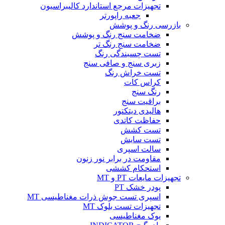
تجهیزات مرجع استاندارد کالیبراسیون
جعبه راپورتر
بازرسی رنگ و پوشش
ضخامت سنج رنگ و پوشش
ضخامت سنج رنگ تر
تست چسبندگی رنگ
زبری سنج و صافی سنج
تست خراش رنگ
کراس کات
رنگ سنج
براقیت سنج
هالیدی دیتکتور
حفاظت کاتدی
تست کشش
تست سایش
سالت اسپری
مقاومت در برابر نور زنون
استحکام کششی
تجهیزات مایعات PT و MT
پودر خشک PT
اسپری تست جوش ذرات مغناطیسی MT
تجهیزات تست بلوک MT
یوک مغناطیسی