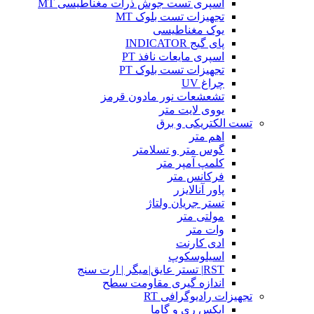
اسپری تست جوش ذرات مغناطیسی MT
تجهیزات تست بلوک MT
یوک مغناطیسی
پای گیج INDICATOR
اسپری مایعات نافذ PT
تجهیزات تست بلوک PT
چراغ UV
تشعشعات نور مادون قرمز
یووی لایت متر
تست الکتریکی و برق
اهم متر
گوس متر و تسلامتر
کلمپ آمپر متر
فرکانس متر
پاور آنالایزر
تستر جریان ولتاژ
مولتی متر
وات متر
ادی کارنت
اسیلوسکوپ
RST| تستر عایق|میگر | ارت سنج
اندازه گیری مقاومت سطح
تجهیزات رادیوگرافی RT
ایکس ری و گاما