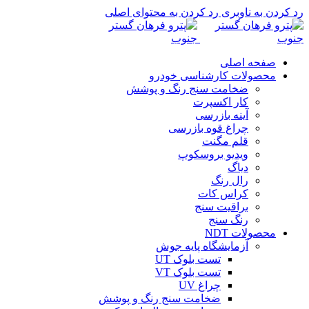
رد کردن به ناوبری
رد کردن به محتوای اصلی
صفحه اصلی
محصولات کارشناسی خودرو
ضخامت سنج رنگ و پوشش
کار اکسپرت
آینه بازرسی
چراغ قوه بازرسی
قلم مگنت
ویدیو بروسکوپ
دیاگ
رال رنگ
کراس کات
براقیت سنج
رنگ سنج
محصولات NDT
آزمایشگاه پایه جوش
تست بلوک UT
تست بلوک VT
چراغ UV
ضخامت سنج رنگ و پوشش