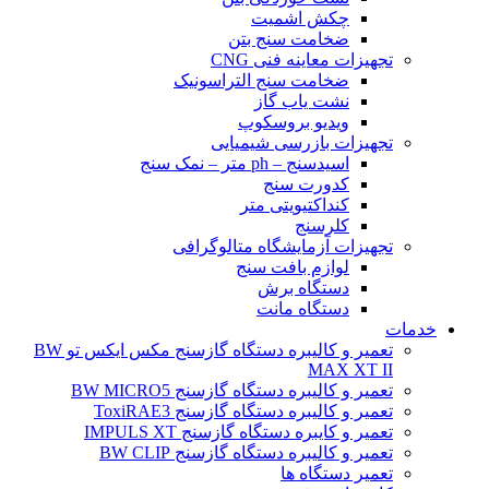
چکش اشمیت
ضخامت سنج بتن
تجهیزات معاینه فنی CNG
ضخامت سنج التراسونیک
نشت یاب گاز
ویدیو بروسکوپ
تجهیزات بازرسی شیمیایی
اسیدسنج – ph متر – نمک سنج
کدورت سنج
کنداکتیویتی متر
کلرسنج
تجهیزات آزمایشگاه متالوگرافی
لوازم بافت سنج
دستگاه برش
دستگاه مانت
خدمات
تعمیر و کالیبره دستگاه گازسنج مکس ایکس تو BW
MAX XT II
تعمیر و کالیبره دستگاه گازسنج BW MICRO5
تعمیر و کالیبره دستگاه گازسنج ToxiRAE3
تعمیر و کایبره دستگاه گازسنج IMPULS XT
تعمیر و کالیبره دستگاه گازسنج BW CLIP
تعمیر دستگاه ها