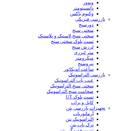
ویوور
دانسیتومتر
وکیوم باکس
بازرسی فیزیکی
دورسنج
سختی سنج
سختی سنج لاستیک و پلاستیک
تست بلوک سختی سنج
لرزش سنج
متر لیزری
میکرومتر
نیروسنج
ساعت اندیکاتور
بازرسی التراسونیک
عیب یاب التراسونیک
سختی سنج التراسونیک
ضخامت سنج التراسونیک
تست بلوک UT
کابل و پراب
تجهیزات بازرسی بتن
آرماتوریاب
التراسونیک بتن
ترک یاب بتن
تست خوردگی بتن