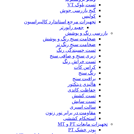
تست بلوک VT
گیج بازرسی جوش
کولیس
تجهیزات مرجع استاندارد کالیبراسیون
جعبه راپورتر
بازرسی رنگ و پوشش
ضخامت سنج رنگ و پوشش
ضخامت سنج رنگ تر
تست چسبندگی رنگ
زبری سنج و صافی سنج
تست خراش رنگ
کراس کات
رنگ سنج
براقیت سنج
هالیدی دیتکتور
حفاظت کاتدی
تست کشش
تست سایش
سالت اسپری
مقاومت در برابر نور زنون
استحکام کششی
تجهیزات مایعات PT و MT
پودر خشک PT