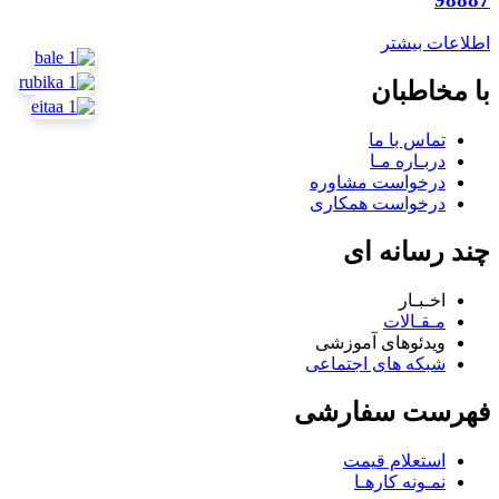
اطلاعات بیشتر
با مخاطبان
تماس با ما
دربـاره مـا
درخواست مشاوره
درخواست همکاری
چند رسانه ای
اخـبـار
مـقـالات
ویدئوهای آموزشی
شبکه های اجتماعی
فهرست سفارشی
استعلام قیمت
نمـونه کارهـا