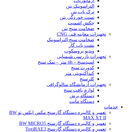
آرماتوریاب
التراسونیک بتن
ترک یاب بتن
تست خوردگی بتن
چکش اشمیت
ضخامت سنج بتن
تجهیزات معاینه فنی CNG
ضخامت سنج التراسونیک
نشت یاب گاز
ویدیو بروسکوپ
تجهیزات بازرسی شیمیایی
اسیدسنج – ph متر – نمک سنج
کدورت سنج
کنداکتیویتی متر
کلرسنج
تجهیزات آزمایشگاه متالوگرافی
لوازم بافت سنج
دستگاه برش
دستگاه مانت
خدمات
تعمیر و کالیبره دستگاه گازسنج مکس ایکس تو BW
MAX XT II
تعمیر و کالیبره دستگاه گازسنج BW MICRO5
تعمیر و کالیبره دستگاه گازسنج ToxiRAE3