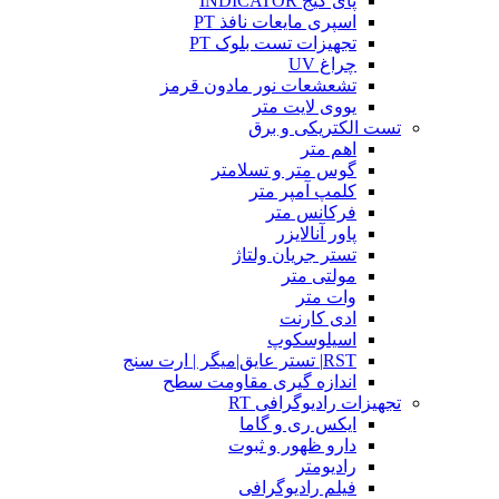
پای گیج INDICATOR
اسپری مایعات نافذ PT
تجهیزات تست بلوک PT
چراغ UV
تشعشعات نور مادون قرمز
یووی لایت متر
تست الکتریکی و برق
اهم متر
گوس متر و تسلامتر
کلمپ آمپر متر
فرکانس متر
پاور آنالایزر
تستر جریان ولتاژ
مولتی متر
وات متر
ادی کارنت
اسیلوسکوپ
RST| تستر عایق|میگر | ارت سنج
اندازه گیری مقاومت سطح
تجهیزات رادیوگرافی RT
ایکس ری و گاما
دارو ظهور و ثبوت
رادیومتر
فیلم رادیوگرافی