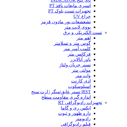
پای گیج INDICATOR
اسپری مایعات نافذ PT
تجهیزات تست بلوک PT
چراغ UV
تشعشعات نور مادون قرمز
یووی لایت متر
تست الکتریکی و برق
اهم متر
گوس متر و تسلامتر
کلمپ آمپر متر
فرکانس متر
پاور آنالایزر
تستر جریان ولتاژ
مولتی متر
وات متر
ادی کارنت
اسیلوسکوپ
RST| تستر عایق|میگر | ارت سنج
اندازه گیری مقاومت سطح
تجهیزات رادیوگرافی RT
ایکس ری و گاما
دارو ظهور و ثبوت
رادیومتر
فیلم رادیوگرافی