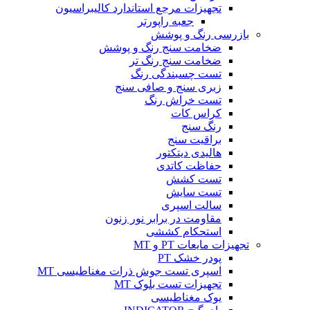
تجهیزات مرجع استاندارد کالیبراسیون
جعبه راپورتر
بازرسی رنگ و پوشش
ضخامت سنج رنگ و پوشش
ضخامت سنج رنگ تر
تست چسبندگی رنگ
زبری سنج و صافی سنج
تست خراش رنگ
کراس کات
رنگ سنج
براقیت سنج
هالیدی دیتکتور
حفاظت کاتدی
تست کشش
تست سایش
سالت اسپری
مقاومت در برابر نور زنون
استحکام کششی
تجهیزات مایعات PT و MT
پودر خشک PT
اسپری تست جوش ذرات مغناطیسی MT
تجهیزات تست بلوک MT
یوک مغناطیسی