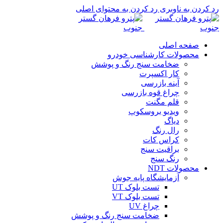
رد کردن به ناوبری
رد کردن به محتوای اصلی
صفحه اصلی
محصولات کارشناسی خودرو
ضخامت سنج رنگ و پوشش
کار اکسپرت
آینه بازرسی
چراغ قوه بازرسی
قلم مگنت
ویدیو بروسکوپ
دیاگ
رال رنگ
کراس کات
براقیت سنج
رنگ سنج
محصولات NDT
آزمایشگاه پایه جوش
تست بلوک UT
تست بلوک VT
چراغ UV
ضخامت سنج رنگ و پوشش