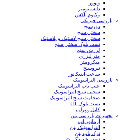
ویوور
دانسیتومتر
وکیوم باکس
بازرسی فیزیکی
دورسنج
سختی سنج
سختی سنج لاستیک و پلاستیک
تست بلوک سختی سنج
لرزش سنج
متر لیزری
میکرومتر
نیروسنج
ساعت اندیکاتور
بازرسی التراسونیک
عیب یاب التراسونیک
سختی سنج التراسونیک
ضخامت سنج التراسونیک
تست بلوک UT
کابل و پراب
تجهیزات بازرسی بتن
آرماتوریاب
التراسونیک بتن
ترک یاب بتن
تست خوردگی بتن