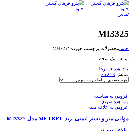
تماس
MI3325
خانه
محصولات برچسب خورده “MI3325”
نمایش یک نتیجه
مشاهده فیلترها
نمایش
9
24
36
افزودن به مقایسه
مشاهده سریع
افزودن به علاقه مندی
مولتی متر و تستر ایمنی برند METREL مدل MI3325
اطلاعات بیشتر