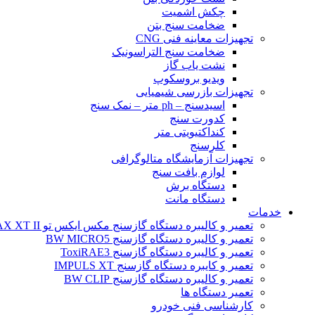
چکش اشمیت
ضخامت سنج بتن
تجهیزات معاینه فنی CNG
ضخامت سنج التراسونیک
نشت یاب گاز
ویدیو بروسکوپ
تجهیزات بازرسی شیمیایی
اسیدسنج – ph متر – نمک سنج
کدورت سنج
کنداکتیویتی متر
کلرسنج
تجهیزات آزمایشگاه متالوگرافی
لوازم بافت سنج
دستگاه برش
دستگاه مانت
خدمات
تعمیر و کالیبره دستگاه گازسنج مکس ایکس تو BW MAX XT II
تعمیر و کالیبره دستگاه گازسنج BW MICRO5
تعمیر و کالیبره دستگاه گازسنج ToxiRAE3
تعمیر و کایبره دستگاه گازسنج IMPULS XT
تعمیر و کالیبره دستگاه گازسنج BW CLIP
تعمیر دستگاه ها
کارشناسی فنی خودرو