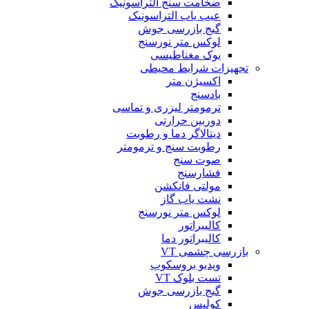
ضخامت سنج التراسونیک
عیب یاب التراسونیک
گیج بازرسی جوش
لوکس متر نورسنج
یوک مغناطیسی
تجهیزات شرایط محیطی
اکسیژن متر
بادسنج
ترمومتر لیزری و تماسی
دوربین حرارتی
دیتالاگر دما و رطوبت
رطوبت سنج و ترمومتر
صوت سنج
فشارسنج
مولتی فانکشن
نشت یاب گاز
لوکس متر نورسنج
کالیبراتور
کالیبراتور دما
بازرسی چشمی VT
ویدیو بروسکوپ
تست بلوک VT
گیج بازرسی جوش
کولیس