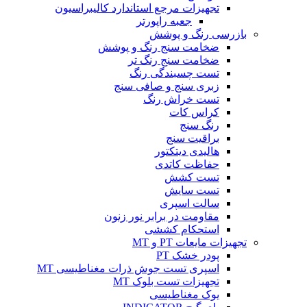
تجهیزات مرجع استاندارد کالیبراسیون
جعبه راپورتر
بازرسی رنگ و پوشش
ضخامت سنج رنگ و پوشش
ضخامت سنج رنگ تر
تست چسبندگی رنگ
زبری سنج و صافی سنج
تست خراش رنگ
کراس کات
رنگ سنج
براقیت سنج
هالیدی دیتکتور
حفاظت کاتدی
تست کشش
تست سایش
سالت اسپری
مقاومت در برابر نور زنون
استحکام کششی
تجهیزات مایعات PT و MT
پودر خشک PT
اسپری تست جوش ذرات مغناطیسی MT
تجهیزات تست بلوک MT
یوک مغناطیسی