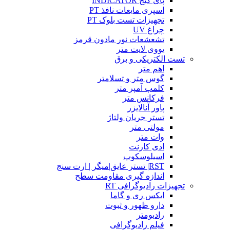
پای گیج INDICATOR
اسپری مایعات نافذ PT
تجهیزات تست بلوک PT
چراغ UV
تشعشعات نور مادون قرمز
یووی لایت متر
تست الکتریکی و برق
اهم متر
گوس متر و تسلامتر
کلمپ آمپر متر
فرکانس متر
پاور آنالایزر
تستر جریان ولتاژ
مولتی متر
وات متر
ادی کارنت
اسیلوسکوپ
RST| تستر عایق|میگر | ارت سنج
اندازه گیری مقاومت سطح
تجهیزات رادیوگرافی RT
ایکس ری و گاما
دارو ظهور و ثبوت
رادیومتر
فیلم رادیوگرافی