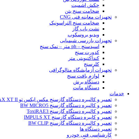
چکش اشمیت
ضخامت سنج بتن
تجهیزات معاینه فنی CNG
ضخامت سنج التراسونیک
نشت یاب گاز
ویدیو بروسکوپ
تجهیزات بازرسی شیمیایی
اسیدسنج – ph متر – نمک سنج
کدورت سنج
کنداکتیویتی متر
کلرسنج
تجهیزات آزمایشگاه متالوگرافی
لوازم بافت سنج
دستگاه برش
دستگاه مانت
خدمات
تعمیر و کالیبره دستگاه گازسنج مکس ایکس تو BW MAX XT II
تعمیر و کالیبره دستگاه گازسنج BW MICRO5
تعمیر و کالیبره دستگاه گازسنج ToxiRAE3
تعمیر و کایبره دستگاه گازسنج IMPULS XT
تعمیر و کالیبره دستگاه گازسنج BW CLIP
تعمیر دستگاه ها
کارشناسی فنی خودرو