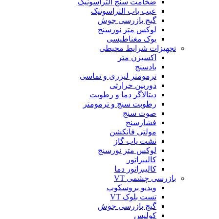
ضخامت سنج التراسونیک
عیب یاب التراسونیک
گیج بازرسی جوش
لوکس متر نورسنج
یوک مغناطیسی
تجهیزات شرایط محیطی
اکسیژن متر
بادسنج
ترمومتر لیزری و تماسی
دوربین حرارتی
دیتالاگر دما و رطوبت
رطوبت سنج و ترمومتر
صوت سنج
فشارسنج
مولتی فانکشن
نشت یاب گاز
لوکس متر نورسنج
کالیبراتور
کالیبراتور دما
بازرسی چشمی VT
ویدیو بروسکوپ
تست بلوک VT
گیج بازرسی جوش
کولیس