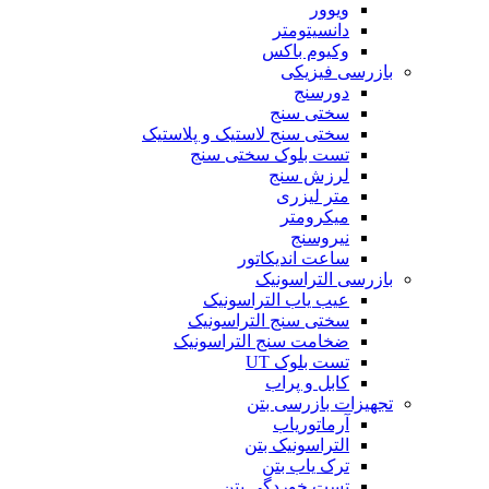
ویوور
دانسیتومتر
وکیوم باکس
بازرسی فیزیکی
دورسنج
سختی سنج
سختی سنج لاستیک و پلاستیک
تست بلوک سختی سنج
لرزش سنج
متر لیزری
میکرومتر
نیروسنج
ساعت اندیکاتور
بازرسی التراسونیک
عیب یاب التراسونیک
سختی سنج التراسونیک
ضخامت سنج التراسونیک
تست بلوک UT
کابل و پراب
تجهیزات بازرسی بتن
آرماتوریاب
التراسونیک بتن
ترک یاب بتن
تست خوردگی بتن