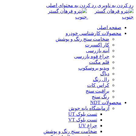
رد کردن به ناوبری
رد کردن به محتوای اصلی
صفحه اصلی
محصولات کارشناسی خودرو
ضخامت سنج رنگ و پوشش
کار اکسپرت
آینه بازرسی
چراغ قوه بازرسی
قلم مگنت
ویدیو بروسکوپ
دیاگ
رال رنگ
کراس کات
براقیت سنج
رنگ سنج
محصولات NDT
آزمایشگاه پایه جوش
تست بلوک UT
تست بلوک VT
چراغ UV
ضخامت سنج رنگ و پوشش