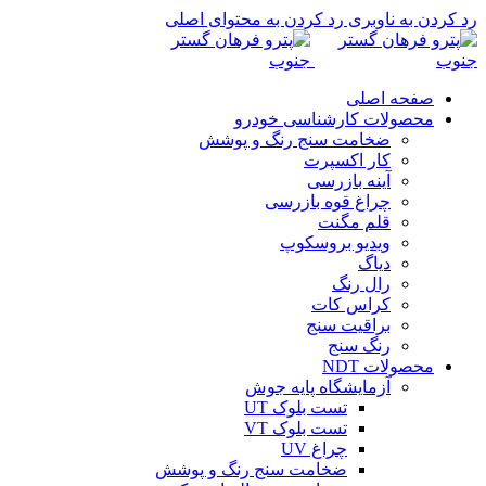
رد کردن به ناوبری
رد کردن به محتوای اصلی
صفحه اصلی
محصولات کارشناسی خودرو
ضخامت سنج رنگ و پوشش
کار اکسپرت
آینه بازرسی
چراغ قوه بازرسی
قلم مگنت
ویدیو بروسکوپ
دیاگ
رال رنگ
کراس کات
براقیت سنج
رنگ سنج
محصولات NDT
آزمایشگاه پایه جوش
تست بلوک UT
تست بلوک VT
چراغ UV
ضخامت سنج رنگ و پوشش