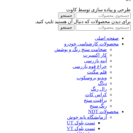
طرحی و پیاده سازی توسط کاوت
جستجو
برای دیدن محصولات که دنبال آن هستید تایپ کنید.
جستجو
صفحه اصلی
محصولات کارشناسی خودرو
ضخامت سنج رنگ و پوشش
کار اکسپرت
آینه بازرسی
چراغ قوه بازرسی
قلم مگنت
ویدیو بروسکوپ
دیاگ
رال رنگ
کراس کات
براقیت سنج
رنگ سنج
محصولات NDT
آزمایشگاه پایه جوش
تست بلوک UT
تست بلوک VT