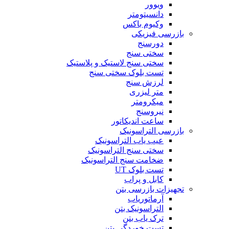
ویوور
دانسیتومتر
وکیوم باکس
بازرسی فیزیکی
دورسنج
سختی سنج
سختی سنج لاستیک و پلاستیک
تست بلوک سختی سنج
لرزش سنج
متر لیزری
میکرومتر
نیروسنج
ساعت اندیکاتور
بازرسی التراسونیک
عیب یاب التراسونیک
سختی سنج التراسونیک
ضخامت سنج التراسونیک
تست بلوک UT
کابل و پراب
تجهیزات بازرسی بتن
آرماتوریاب
التراسونیک بتن
ترک یاب بتن
تست خوردگی بتن