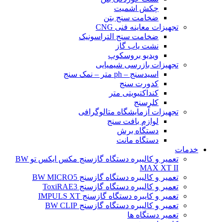
چکش اشمیت
ضخامت سنج بتن
تجهیزات معاینه فنی CNG
ضخامت سنج التراسونیک
نشت یاب گاز
ویدیو بروسکوپ
تجهیزات بازرسی شیمیایی
اسیدسنج – ph متر – نمک سنج
کدورت سنج
کنداکتیویتی متر
کلرسنج
تجهیزات آزمایشگاه متالوگرافی
لوازم بافت سنج
دستگاه برش
دستگاه مانت
خدمات
تعمیر و کالیبره دستگاه گازسنج مکس ایکس تو BW
MAX XT II
تعمیر و کالیبره دستگاه گازسنج BW MICRO5
تعمیر و کالیبره دستگاه گازسنج ToxiRAE3
تعمیر و کایبره دستگاه گازسنج IMPULS XT
تعمیر و کالیبره دستگاه گازسنج BW CLIP
تعمیر دستگاه ها