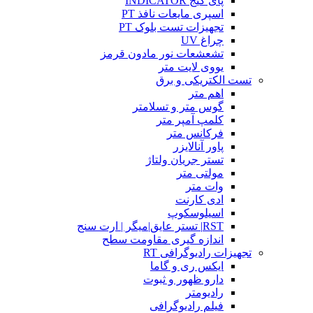
پای گیج INDICATOR
اسپری مایعات نافذ PT
تجهیزات تست بلوک PT
چراغ UV
تشعشعات نور مادون قرمز
یووی لایت متر
تست الکتریکی و برق
اهم متر
گوس متر و تسلامتر
کلمپ آمپر متر
فرکانس متر
پاور آنالایزر
تستر جریان ولتاژ
مولتی متر
وات متر
ادی کارنت
اسیلوسکوپ
RST| تستر عایق|میگر | ارت سنج
اندازه گیری مقاومت سطح
تجهیزات رادیوگرافی RT
ایکس ری و گاما
دارو ظهور و ثبوت
رادیومتر
فیلم رادیوگرافی