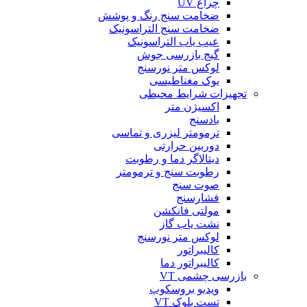
چراغ UV
ضخامت سنج رنگ و پوشش
ضخامت سنج التراسونیک
عیب یاب التراسونیک
گیج بازرسی جوش
لوکس متر نورسنج
یوک مغناطیسی
تجهیزات شرایط محیطی
اکسیژن متر
بادسنج
ترمومتر لیزری و تماسی
دوربین حرارتی
دیتالاگر دما و رطوبت
رطوبت سنج و ترمومتر
صوت سنج
فشارسنج
مولتی فانکشن
نشت یاب گاز
لوکس متر نورسنج
کالیبراتور
کالیبراتور دما
بازرسی چشمی VT
ویدیو بروسکوپ
تست بلوک VT