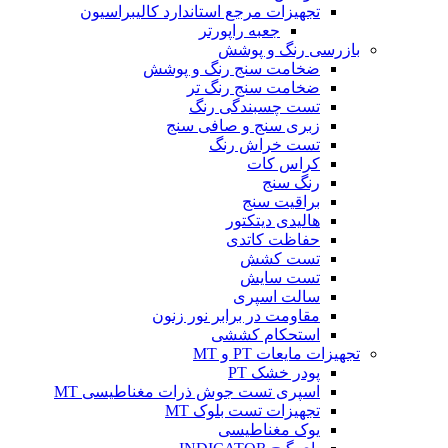
تجهیزات مرجع استاندارد کالیبراسیون
جعبه راپورتر
بازرسی رنگ و پوشش
ضخامت سنج رنگ و پوشش
ضخامت سنج رنگ تر
تست چسبندگی رنگ
زبری سنج و صافی سنج
تست خراش رنگ
کراس کات
رنگ سنج
براقیت سنج
هالیدی دیتکتور
حفاظت کاتدی
تست کشش
تست سایش
سالت اسپری
مقاومت در برابر نور زنون
استحکام کششی
تجهیزات مایعات PT و MT
پودر خشک PT
اسپری تست جوش ذرات مغناطیسی MT
تجهیزات تست بلوک MT
یوک مغناطیسی