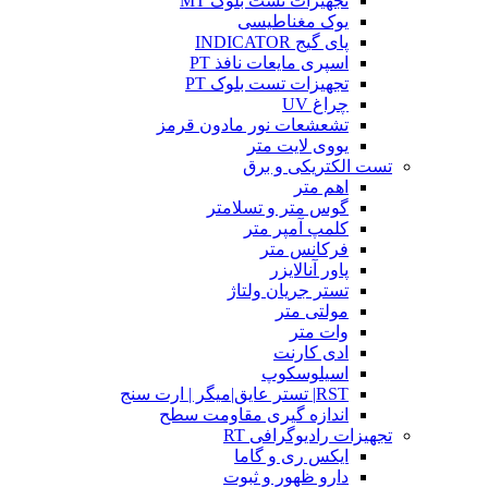
تجهیزات تست بلوک MT
یوک مغناطیسی
پای گیج INDICATOR
اسپری مایعات نافذ PT
تجهیزات تست بلوک PT
چراغ UV
تشعشعات نور مادون قرمز
یووی لایت متر
تست الکتریکی و برق
اهم متر
گوس متر و تسلامتر
کلمپ آمپر متر
فرکانس متر
پاور آنالایزر
تستر جریان ولتاژ
مولتی متر
وات متر
ادی کارنت
اسیلوسکوپ
RST| تستر عایق|میگر | ارت سنج
اندازه گیری مقاومت سطح
تجهیزات رادیوگرافی RT
ایکس ری و گاما
دارو ظهور و ثبوت