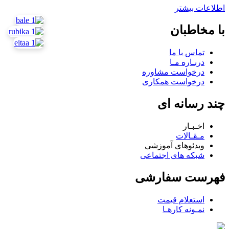
اطلاعات بیشتر
با مخاطبان
تماس با ما
دربـاره مـا
درخواست مشاوره
درخواست همکاری
چند رسانه ای
اخـبـار
مـقـالات
ویدئوهای آموزشی
شبکه های اجتماعی
فهرست سفارشی
استعلام قیمت
نمـونه کارهـا