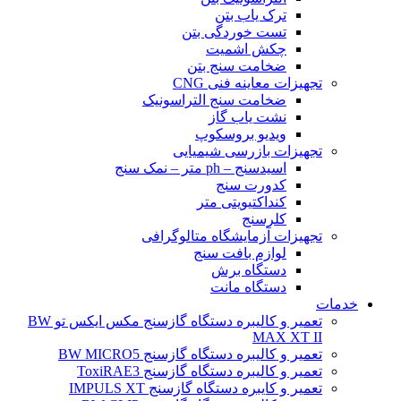
ترک یاب بتن
تست خوردگی بتن
چکش اشمیت
ضخامت سنج بتن
تجهیزات معاینه فنی CNG
ضخامت سنج التراسونیک
نشت یاب گاز
ویدیو بروسکوپ
تجهیزات بازرسی شیمیایی
اسیدسنج – ph متر – نمک سنج
کدورت سنج
کنداکتیویتی متر
کلرسنج
تجهیزات آزمایشگاه متالوگرافی
لوازم بافت سنج
دستگاه برش
دستگاه مانت
خدمات
تعمیر و کالیبره دستگاه گازسنج مکس ایکس تو BW
MAX XT II
تعمیر و کالیبره دستگاه گازسنج BW MICRO5
تعمیر و کالیبره دستگاه گازسنج ToxiRAE3
تعمیر و کایبره دستگاه گازسنج IMPULS XT