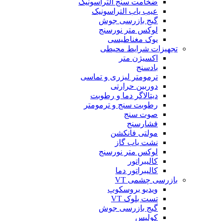
ضخامت سنج التراسونیک
عیب یاب التراسونیک
گیج بازرسی جوش
لوکس متر نورسنج
یوک مغناطیسی
تجهیزات شرایط محیطی
اکسیژن متر
بادسنج
ترمومتر لیزری و تماسی
دوربین حرارتی
دیتالاگر دما و رطوبت
رطوبت سنج و ترمومتر
صوت سنج
فشارسنج
مولتی فانکشن
نشت یاب گاز
لوکس متر نورسنج
کالیبراتور
کالیبراتور دما
بازرسی چشمی VT
ویدیو بروسکوپ
تست بلوک VT
گیج بازرسی جوش
کولیس