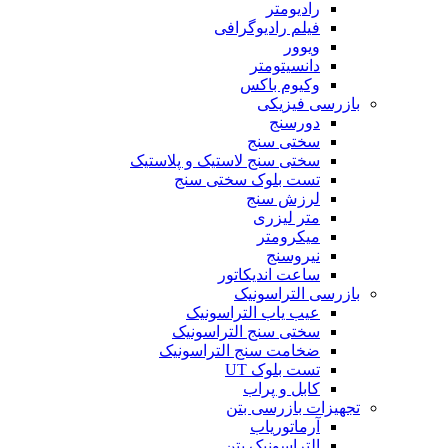
رادیومتر
فیلم رادیوگرافی
ویوور
دانسیتومتر
وکیوم باکس
بازرسی فیزیکی
دورسنج
سختی سنج
سختی سنج لاستیک و پلاستیک
تست بلوک سختی سنج
لرزش سنج
متر لیزری
میکرومتر
نیروسنج
ساعت اندیکاتور
بازرسی التراسونیک
عیب یاب التراسونیک
سختی سنج التراسونیک
ضخامت سنج التراسونیک
تست بلوک UT
کابل و پراب
تجهیزات بازرسی بتن
آرماتوریاب
التراسونیک بتن