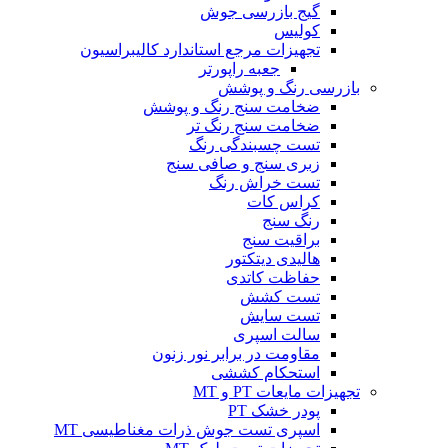
گیج بازرسی جوش
کولیس
تجهیزات مرجع استاندارد کالیبراسیون
جعبه راپورتر
بازرسی رنگ و پوشش
ضخامت سنج رنگ و پوشش
ضخامت سنج رنگ تر
تست چسبندگی رنگ
زبری سنج و صافی سنج
تست خراش رنگ
کراس کات
رنگ سنج
براقیت سنج
هالیدی دیتکتور
حفاظت کاتدی
تست کشش
تست سایش
سالت اسپری
مقاومت در برابر نور زنون
استحکام کششی
تجهیزات مایعات PT و MT
پودر خشک PT
اسپری تست جوش ذرات مغناطیسی MT