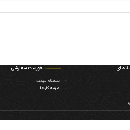
انه ای
فهرست سفارشی
استعلام قیمت
نمـونه کارهـا
ی