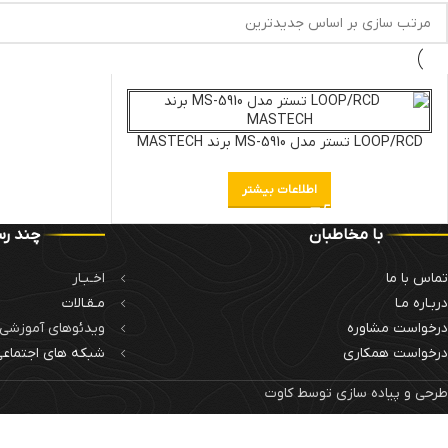
LOOP/RCD تستر مدل MS-5910 برند MASTECH
اطلاعات بیشتر
با مخاطبان
چند رس
تماس با ما
اخـبـار
دربـاره مـا
مـقـالات
درخواست مشاوره
ویدئوهای آموزشی
درخواست همکاری
شبکه های اجتماع
طرحی و پیاده سازی توسط کاوت