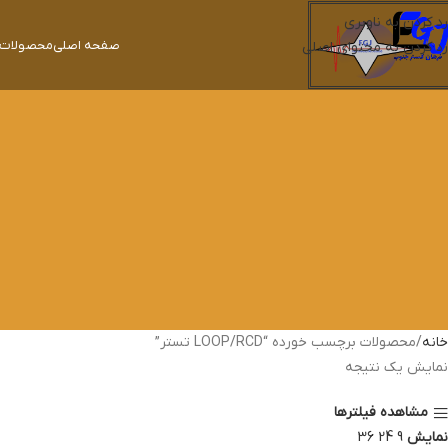
رد کردن به ناوبری
صفحه اصلی
محصولات ک
رد کردن به محتوای اصلی
خانه
محصولات برچسب خورده “LOOP/RCD تستر”
نمایش یک نتیجه
مشاهده فیلترها
نمایش
9
24
36