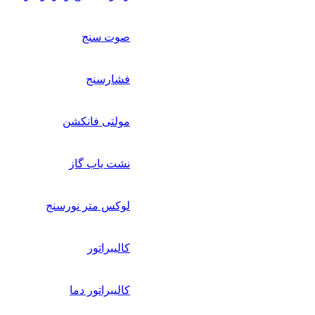
صوت سنج
فشارسنج
مولتی فانکشن
نشت یاب گاز
لوکس متر نورسنج
کالیبراتور
کالیبراتور دما