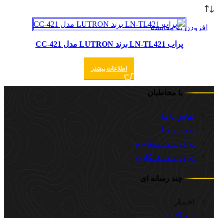
افزودن به مقایسه
مشاهده سریع
پراب LN-TL421 برند LUTRON مدل CC-421
افزودن به علاقه مندی
اطلاعات بیشتر
با مخاطبان
تماس با ما
دربـاره مـا
درخواست مشاوره
درخواست همکاری
چند رسانه ای
اخـبـار
مـقـالات