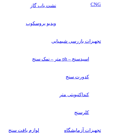
CNG
نشت یاب گاز
ویدیو بروسکوپ
تجهیزات بازرسی شیمیایی
اسیدسنج – ph متر – نمک سنج
کدورت سنج
کنداکتیویتی متر
کلرسنج
تجهیزات آزمایشگاه
لوازم بافت سنج