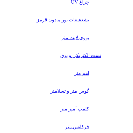
چراغ UV
تشعشعات نور مادون قرمز
یووی لایت متر
تست الکتریکی و برق
اهم متر
گوس متر و تسلامتر
کلمپ آمپر متر
فرکانس متر