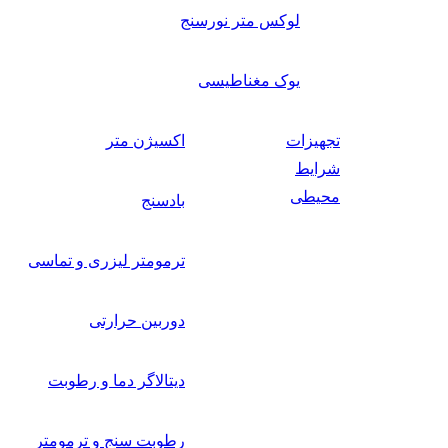
لوکس متر نورسنج
یوک مغناطیسی
تجهیزات
اکسیژن متر
شرایط
محیطی
بادسنج
ترمومتر لیزری و تماسی
دوربین حرارتی
دیتالاگر دما و رطوبت
رطوبت سنج و ترمومتر