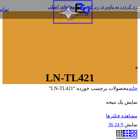
رد کردن به ناوبری
رد کردن به محتوای اصلی
تما
LN-TL421
خانه
محصولات برچسب خورده “LN-TL421”
نمایش یک نتیجه
مشاهده فیلترها
نمایش
9
24
36