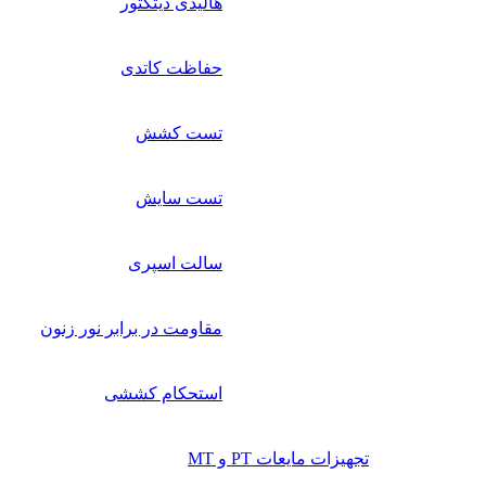
هالیدی دیتکتور
حفاظت کاتدی
تست کشش
تست سایش
سالت اسپری
مقاومت در برابر نور زنون
استحکام کششی
تجهیزات مایعات PT و MT