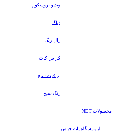
ویدیو بروسکوپ
دیاگ
رال رنگ
کراس کات
براقیت سنج
رنگ سنج
محصولات NDT
آزمایشگاه پایه جوش