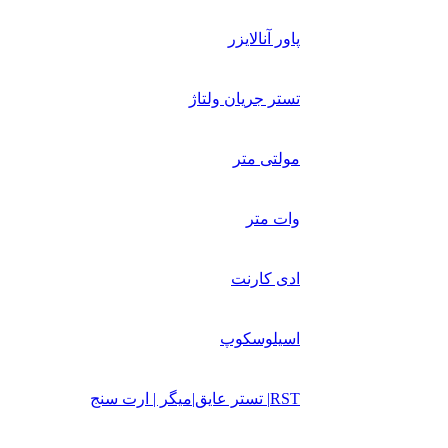
پاور آنالایزر
تستر جریان ولتاژ
مولتی متر
وات متر
ادی کارنت
اسیلوسکوپ
RST| تستر عایق|میگر | ارت سنج